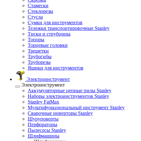
Стамески
Стеклорезы
Стусла
Сумки для инструментов
Тележки транспортировочные Stanley
Тиски и струбцины
Топоры
Торцевые головки
Трещетки
Трубогибы
Труборезы
Ящики для инструментов
Электроинструмент
Электроинструмент
Аккумуляторные цепные пилы Stanley
Наборы электроинструментов Stanley
Stanley FatMax
Мультифункциональный инструмент Stanley
Сварочные инверторы Stanley
Шуруповерты
Перфораторы
Пылесосы Stanley
Шлифмашины