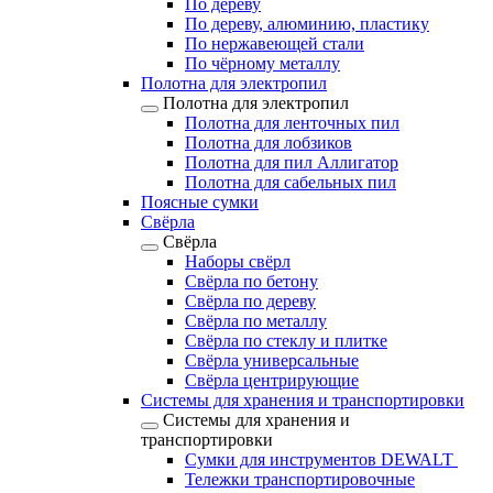
По дереву
По дереву, алюминию, пластику
По нержавеющей стали
По чёрному металлу
Полотна для электропил
Полотна для электропил
Полотна для ленточных пил
Полотна для лобзиков
Полотна для пил Аллигатор
Полотна для сабельных пил
Поясные сумки
Свёрла
Свёрла
Наборы свёрл
Свёрла по бетону
Свёрла по дереву
Свёрла по металлу
Свёрла по стеклу и плитке
Свёрла универсальные
Свёрла центрирующие
Системы для хранения и транспортировки
Системы для хранения и
транспортировки
Сумки для инструментов DEWALT
Тележки транспортировочные