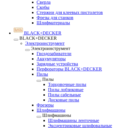
Сверла
Скобы
Стержни для клеевых пистолетов
Фрезы для станков
Шлифматериалы
BLACK+DECKER
BLACK+DECKER
Электроинструмент
Электроинструмент
Гвоздозабиватели
Аккумуляторы
Зарядные устройства
Перфораторы BLACK+DECKER
Пилы
Пилы
Торцовочные пилы
Пилы лобзиковые
Пилы сабельные
Дисковые пилы
Фрезеры
Шлифмашины
Шлифмашины
Шлифмашины ленточные
Эксцентриковые шлифовальные