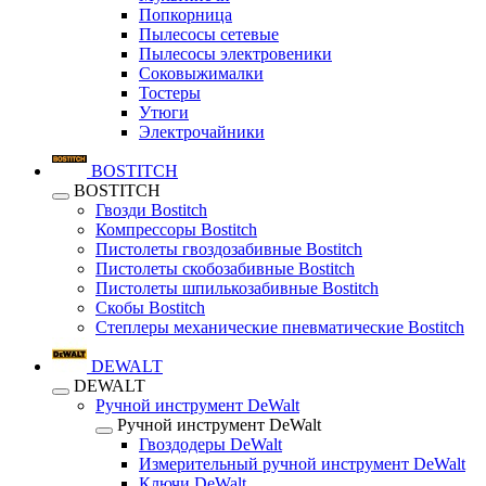
Попкорница
Пылесосы сетевые
Пылесосы электровеники
Соковыжималки
Тостеры
Утюги
Электрочайники
BOSTITCH
BOSTITCH
Гвозди Bostitch
Компрессоры Bostitch
Пистолеты гвоздозабивные Bostitch
Пистолеты скобозабивные Bostitch
Пистолеты шпилькозабивные Bostitch
Скобы Bostitch
Степлеры механические пневматические Bostitch
DEWALT
DEWALT
Ручной инструмент DeWalt
Ручной инструмент DeWalt
Гвоздодеры DeWalt
Измерительный ручной инструмент DeWalt
Ключи DeWalt