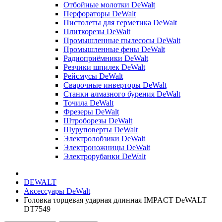
Отбойные молотки DeWalt
Перфораторы DeWalt
Пистолеты для герметика DeWalt
Плиткорезы DeWalt
Промышленные пылесосы DeWalt
Промышленные фены DeWalt
Радиоприёмники DeWalt
Резчики шпилек DeWalt
Рейсмусы DeWalt
Сварочные инверторы DeWalt
Станки алмазного бурения DeWalt
Точила DeWalt
Фрезеры DeWalt
Штроборезы DeWalt
Шуруповерты DeWalt
Электролобзики DeWalt
Электроножницы DeWalt
Электрорубанки DeWalt
DEWALT
Аксессуары DeWalt
Головка торцевая ударная длинная IMPACT DeWALT
DT7549