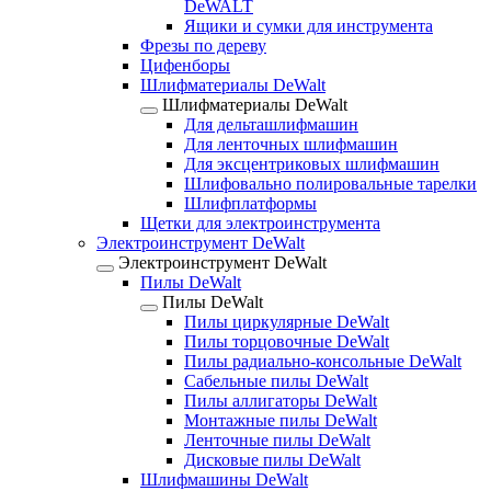
DeWALT
Ящики и сумки для инструмента
Фрезы по дереву
Цифенборы
Шлифматериалы DeWalt
Шлифматериалы DeWalt
Для дельташлифмашин
Для ленточных шлифмашин
Для эксцентриковых шлифмашин
Шлифовально полировальные тарелки
Шлифплатформы
Щетки для электроинструмента
Электроинструмент DeWalt
Электроинструмент DeWalt
Пилы DeWalt
Пилы DeWalt
Пилы циркулярные DeWalt
Пилы торцовочные DeWalt
Пилы радиально-консольные DeWalt
Сабельные пилы DeWalt
Пилы аллигаторы DeWalt
Монтажные пилы DeWalt
Ленточные пилы DeWalt
Дисковые пилы DeWalt
Шлифмашины DeWalt