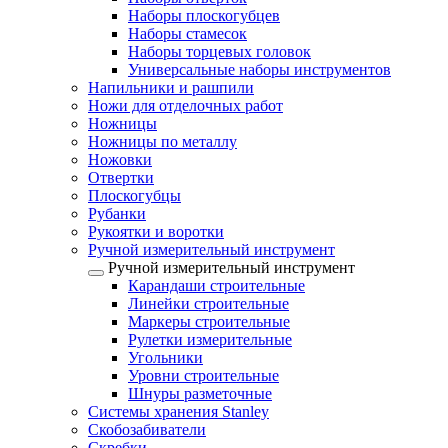
Наборы плоскогубцев
Наборы стамесок
Наборы торцевых головок
Универсальные наборы инструментов
Напильники и рашпили
Ножи для отделочных работ
Ножницы
Ножницы по металлу
Ножовки
Отвертки
Плоскогубцы
Рубанки
Рукоятки и воротки
Ручной измерительный инструмент
Ручной измерительный инструмент
Карандаши строительные
Линейки строительные
Маркеры строительные
Рулетки измерительные
Угольники
Уровни строительные
Шнуры разметочные
Системы хранения Stanley
Скобозабиватели
Скребки