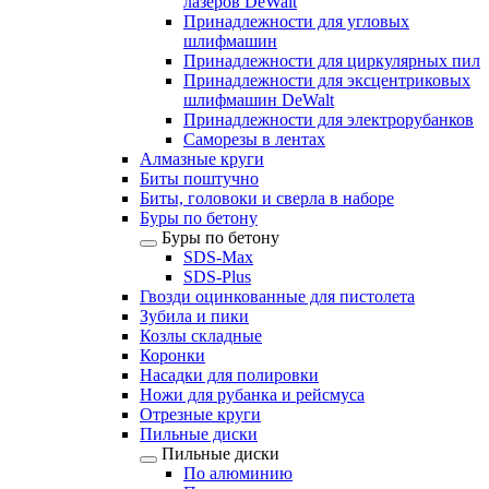
лазеров DeWalt
Принадлежности для угловых
шлифмашин
Принадлежности для циркулярных пил
Принадлежности для эксцентриковых
шлифмашин DeWalt
Принадлежности для электрорубанков
Саморезы в лентах
Алмазные круги
Биты поштучно
Биты, головоки и сверла в наборе
Буры по бетону
Буры по бетону
SDS-Max
SDS-Plus
Гвозди оцинкованные для пистолета
Зубила и пики
Козлы складные
Коронки
Насадки для полировки
Ножи для рубанка и рейсмуса
Отрезные круги
Пильные диски
Пильные диски
По алюминию