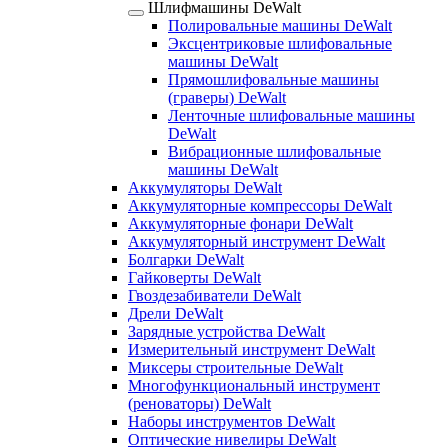
Шлифмашины DeWalt
Полировальные машины DeWalt
Эксцентриковые шлифовальные
машины DeWalt
Прямошлифовальные машины
(граверы) DeWalt
Ленточные шлифовальные машины
DeWalt
Вибрационные шлифовальные
машины DeWalt
Аккумуляторы DeWalt
Аккумуляторные компрессоры DeWalt
Аккумуляторные фонари DeWalt
Аккумуляторный инструмент DeWalt
Болгарки DeWalt
Гайковерты DeWalt
Гвоздезабиватели DeWalt
Дрели DeWalt
Зарядные устройства DeWalt
Измерительный инструмент DeWalt
Миксеры строительные DeWalt
Многофункциональный инструмент
(реноваторы) DeWalt
Наборы инструментов DeWalt
Оптические нивелиры DeWalt