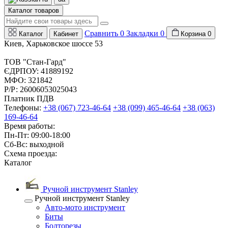
Каталог товаров
Сравнить
0
Закладки
0
Каталог
Кабинет
Корзина
0
Киев, Харьковское шоссе 53
ТОВ "Стан-Гард"
ЄДРПОУ: 41889192
МФО: 321842
Р/Р: 26006053025043
Платник ПДВ
Телефоны:
+38 (067) 723-46-64
+38 (099) 465-46-64
+38 (063)
169-46-64
Время работы:
Пн-Пт: 09:00-18:00
Сб-Вс: выходной
Схема проезда:
Каталог
Ручной инструмент Stanley
Ручной инструмент Stanley
Авто-мото инструмент
Биты
Болторезы