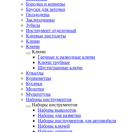
Бородки и кернеры
Бруски для заточки
Гвоздодеры
Заклепочники
Зубила
Инструмент отделочный
Клеевые пистолеты
Клещи
Ключи
Ключи
Гаечные и разводные ключи
Ключи трубные
Шестигранные ключи
Кувалды
Курвиметры
Кусачки
Молотки
Мультитулы
Наборы инструментов
Наборы инструментов
Наборы выколоток
Наборы для разметки
Наборы инструментов для автомобиля
Наборы ключей
Наборы отверток