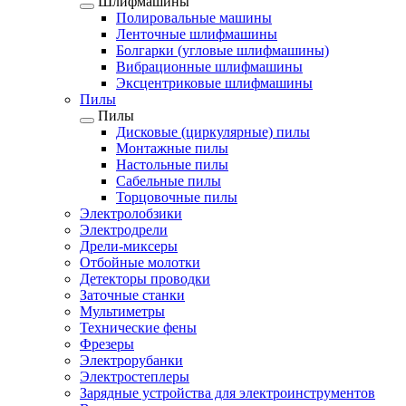
Шлифмашины
Полировальные машины
Ленточные шлифмашины
Болгарки (угловые шлифмашины)
Вибрационные шлифмашины
Эксцентриковые шлифмашины
Пилы
Пилы
Дисковые (циркулярные) пилы
Монтажные пилы
Настольные пилы
Сабельные пилы
Торцовочные пилы
Электролобзики
Электродрели
Дрели-миксеры
Отбойные молотки
Детекторы проводки
Заточные станки
Мультиметры
Технические фены
Фрезеры
Электрорубанки
Электростеплеры
Зарядные устройства для электроинструментов