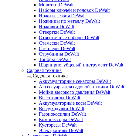
Молотки DeWalt
Наборы ключей и головок DeWalt
Ножи и лезвия DeWalt
Ножницы по металлу DeWalt
Ножовки DeWalt
Отвертки DeWalt
Отверточные наборы DeWalt
Стамески DeWalt
Степлеры DeWalt
Струбцины DeWalt
Топоры DeWalt
Шарнирногубцевый инструмент DeWalt
Садовая техника
Садовая техника
Аккумуляторные секаторы DeWalt
Аксессуары для садовой техники DeWalt
Мойки высокого давления DeWalt
Высоторезы DeWalt
Аккумуляторные косы DeWalt
Воздуходувки DeWalt
Газонокосилки DeWalt
Компрессоры DeWalt
Кусторезы DeWalt
Электропилы DeWalt
Аксессуары DeWalt