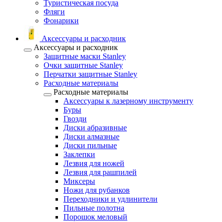
Туристическая посуда
Фляги
Фонарики
Аксессуары и расходник
Аксессуары и расходник
Защитные маски Stanley
Очки защитные Stanley
Перчатки защитные Stanley
Расходные материалы
Расходные материалы
Аксессуары к лазерному инструменту
Буры
Гвозди
Диски абразивные
Диски алмазные
Диски пильные
Заклепки
Лезвия для ножей
Лезвия для рашпилей
Миксеры
Ножи для рубанков
Переходники и удлинители
Пильные полотна
Порошок меловый