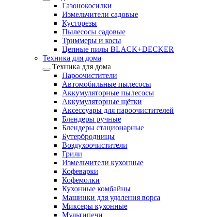
Газонокосилки
Измельчители садовые
Кусторезы
Пылесосы садовые
Триммеры и косы
Цепные пилы BLACK+DECKER
Техника для дома
Техника для дома
Пароочистители
Автомобильные пылесосы
Аккумуляторные пылесосы
Аккумуляторные щётки
Аксессуары для пароочистителей
Блендеры ручные
Блендеры стационарные
Бутербродницы
Воздухоочистители
Грили
Измельчители кухонные
Кофеварки
Кофемолки
Кухонные комбайны
Машинки для удаления ворса
Миксеры кухонные
Мультипечи