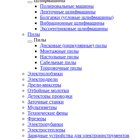
Шлифмашины
Полировальные машины
Ленточные шлифмашины
Болгарки (угловые шлифмашины)
Вибрационные шлифмашины
Эксцентриковые шлифмашины
Пилы
Пилы
Дисковые (циркулярные) пилы
Монтажные пилы
Настольные пилы
Сабельные пилы
Торцовочные пилы
Электролобзики
Электродрели
Дрели-миксеры
Отбойные молотки
Детекторы проводки
Заточные станки
Мультиметры
Технические фены
Фрезеры
Электрорубанки
Электростеплеры
Зарядные устройства для электроинструментов