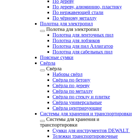
По дереву
По дереву, алюминию, пластику
По нержавеющей стали
По чёрному металлу
Полотна для электропил
Полотна для электропил
Полотна для ленточных пил
Полотна для лобзиков
Полотна для пил Аллигатор
Полотна для сабельных пил
Поясные сумки
Свёрла
Свёрла
Наборы свёрл
Свёрла по бетону
Свёрла по дереву
Свёрла по металлу
Свёрла по стеклу и плитке
Свёрла универсальные
Свёрла центрирующие
Системы для хранения и транспортировки
Системы для хранения и
транспортировки
Сумки для инструментов DEWALT
Тележки транспортировочные