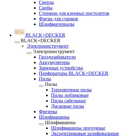
Сверла
Скобы
Стержни для клеевых пистолетов
Фрезы для станков
Шлифматериалы
BLACK+DECKER
BLACK+DECKER
Электроинструмент
Электроинструмент
Гвоздозабиватели
Аккумуляторы
Зарядные устройства
Перфораторы BLACK+DECKER
Пилы
Пилы
Торцовочные пилы
Пилы лобзиковые
Пилы сабельные
Дисковые пилы
Фрезеры
Шлифмашины
Шлифмашины
Шлифмашины ленточные
Эксцентриковые шлифовальные