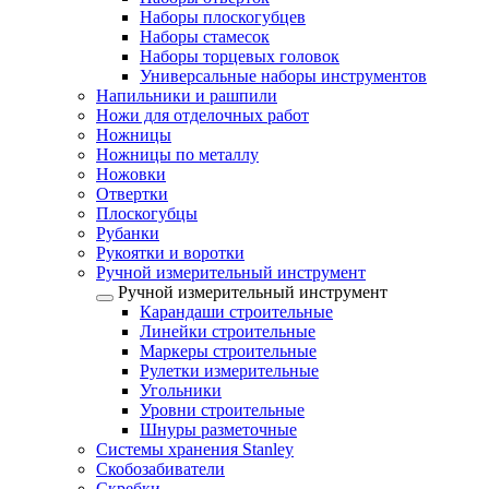
Наборы плоскогубцев
Наборы стамесок
Наборы торцевых головок
Универсальные наборы инструментов
Напильники и рашпили
Ножи для отделочных работ
Ножницы
Ножницы по металлу
Ножовки
Отвертки
Плоскогубцы
Рубанки
Рукоятки и воротки
Ручной измерительный инструмент
Ручной измерительный инструмент
Карандаши строительные
Линейки строительные
Маркеры строительные
Рулетки измерительные
Угольники
Уровни строительные
Шнуры разметочные
Системы хранения Stanley
Скобозабиватели
Скребки