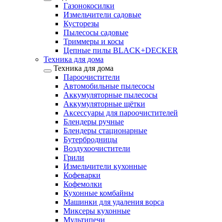
Газонокосилки
Измельчители садовые
Кусторезы
Пылесосы садовые
Триммеры и косы
Цепные пилы BLACK+DECKER
Техника для дома
Техника для дома
Пароочистители
Автомобильные пылесосы
Аккумуляторные пылесосы
Аккумуляторные щётки
Аксессуары для пароочистителей
Блендеры ручные
Блендеры стационарные
Бутербродницы
Воздухоочистители
Грили
Измельчители кухонные
Кофеварки
Кофемолки
Кухонные комбайны
Машинки для удаления ворса
Миксеры кухонные
Мультипечи