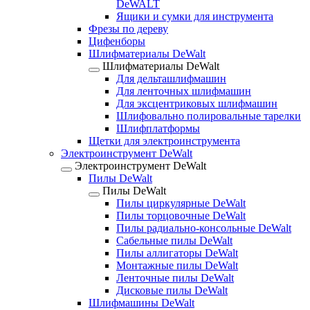
DeWALT
Ящики и сумки для инструмента
Фрезы по дереву
Цифенборы
Шлифматериалы DeWalt
Шлифматериалы DeWalt
Для дельташлифмашин
Для ленточных шлифмашин
Для эксцентриковых шлифмашин
Шлифовально полировальные тарелки
Шлифплатформы
Щетки для электроинструмента
Электроинструмент DeWalt
Электроинструмент DeWalt
Пилы DeWalt
Пилы DeWalt
Пилы циркулярные DeWalt
Пилы торцовочные DeWalt
Пилы радиально-консольные DeWalt
Сабельные пилы DeWalt
Пилы аллигаторы DeWalt
Монтажные пилы DeWalt
Ленточные пилы DeWalt
Дисковые пилы DeWalt
Шлифмашины DeWalt