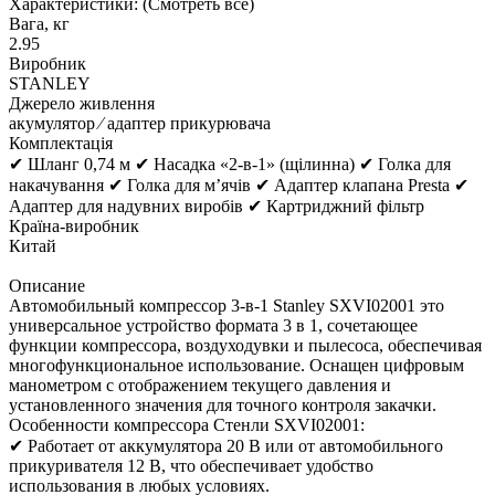
Характеристики:
(Смотреть все)
Вага, кг
2.95
Виробник
STANLEY
Джерело живлення
акумулятор ⁄ адаптер прикурювача
Комплектація
✔ Шланг 0,74 м ✔ Насадка «2-в-1» (щілинна) ✔ Голка для
накачування ✔ Голка для м’ячів ✔ Адаптер клапана Presta ✔
Адаптер для надувних виробів ✔ Картриджний фільтр
Країна-виробник
Китай
Описание
Автомобильный компрессор 3-в-1 Stanley SXVI02001 это
универсальное устройство формата 3 в 1, сочетающее
функции компрессора, воздуходувки и пылесоса, обеспечивая
многофункциональное использование. Оснащен цифровым
манометром с отображением текущего давления и
установленного значения для точного контроля закачки.
Особенности компрессора Стенли SXVI02001:
✔ Работает от аккумулятора 20 В или от автомобильного
прикуривателя 12 В, что обеспечивает удобство
использования в любых условиях.