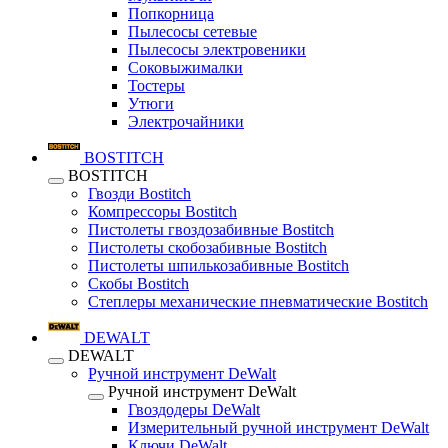
Попкорница
Пылесосы сетевые
Пылесосы электровеники
Соковыжималки
Тостеры
Утюги
Электрочайники
BOSTITCH
BOSTITCH
Гвозди Bostitch
Компрессоры Bostitch
Пистолеты гвоздозабивные Bostitch
Пистолеты скобозабивные Bostitch
Пистолеты шпилькозабивные Bostitch
Скобы Bostitch
Степлеры механические пневматические Bostitch
DEWALT
DEWALT
Ручной инструмент DeWalt
Ручной инструмент DeWalt
Гвоздодеры DeWalt
Измерительный ручной инструмент DeWalt
Ключи DeWalt