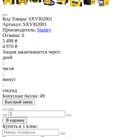
Код Товара:
SXVI02001
Артикул:
SXVI02001
Производитель:
Stanley
Отзывы:
0
5 498 ₴
4 970 ₴
Акция заканчивается через:
дней
:
часов
:
минут
:
секунд
Бонусные баллы: 49
Быстрый заказ
В корзину
Купить в 1 клик: