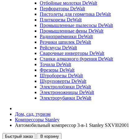
Отбойные молотки DeWalt
Перфораторы DeWalt
Пистолеты для герметика DeWalt
Плиткорезы DeWalt
Промышленные пылесосы DeWalt
Промышленные фены DeWalt
Радиоприёмники DeWalt
Резчики шпилек DeWalt
Рейсмусы DeWalt
Сварочные инверторы DeWalt
Станки алмазного бурения DeWalt
Точила DeWalt
Фрезеры DeWalt
Штроборезы DeWalt
Шуруповерты DeWalt
Электролобзики DeWalt
Электроножницы DeWalt
Электрорубанки DeWalt
Дом, сад, туризм
Компрессоры Stanley
Автомобильный компрессор 3-в-1 Stanley SXVI02001
Быстрый заказ
В корзину