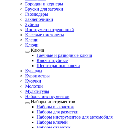
Бородки и кернеры
Бруски для заточки
Гвоздодеры
Заклепочники
Зубила
Инструмент отделочный
Клеевые пистолеты
Клещи
Ключи
Ключи
Гаечные и разводные ключи
Ключи трубные
Шестигранные ключи
Кувалды
Курвиметры
Кусачки
Молотки
Мультитулы
Наборы инструментов
Наборы инструментов
Наборы выколоток
Наборы для разметки
Наборы инструментов для автомобиля
Наборы ключей
Наборы отверток