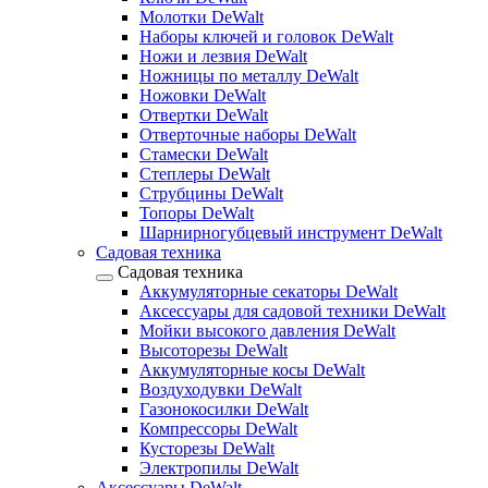
Молотки DeWalt
Наборы ключей и головок DeWalt
Ножи и лезвия DeWalt
Ножницы по металлу DeWalt
Ножовки DeWalt
Отвертки DeWalt
Отверточные наборы DeWalt
Стамески DeWalt
Степлеры DeWalt
Струбцины DeWalt
Топоры DeWalt
Шарнирногубцевый инструмент DeWalt
Садовая техника
Садовая техника
Аккумуляторные секаторы DeWalt
Аксессуары для садовой техники DeWalt
Мойки высокого давления DeWalt
Высоторезы DeWalt
Аккумуляторные косы DeWalt
Воздуходувки DeWalt
Газонокосилки DeWalt
Компрессоры DeWalt
Кусторезы DeWalt
Электропилы DeWalt
Аксессуары DeWalt