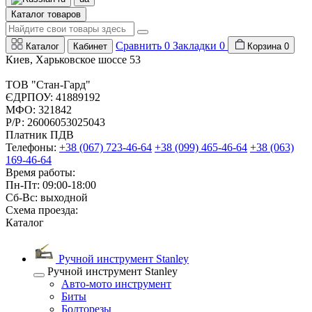
Каталог товаров
Сравнить
0
Закладки
0
Каталог
Кабинет
Корзина
0
Киев, Харьковское шоссе 53
ТОВ "Стан-Гард"
ЄДРПОУ: 41889192
МФО: 321842
Р/Р: 26006053025043
Платник ПДВ
Телефоны:
+38 (067) 723-46-64
+38 (099) 465-46-64
+38 (063)
169-46-64
Время работы:
Пн-Пт: 09:00-18:00
Сб-Вс: выходной
Схема проезда:
Каталог
Ручной инструмент Stanley
Ручной инструмент Stanley
Авто-мото инструмент
Биты
Болторезы