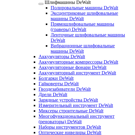
Шлифмашины DeWalt
Полировальные машины DeWalt
Эксцентриковые шлифовальные
машины DeWalt
Прямошлифовальные машины
(граверы) DeWalt
Ленточные шлифовальные машины
DeWalt
Вибрационные шлифовальные
машины DeWalt
Аккумуляторы DeWalt
Аккумуляторные компрессоры DeWalt
Аккумуляторные фонари DeWalt
Аккумуляторный инструмент DeWalt
Болгарки DeWalt
Гайковерты DeWalt
Гвоздезабиватели DeWalt
Дрели DeWalt
Зарядные устройства DeWalt
Измерительный инструмент DeWalt
Миксеры строительные DeWalt
Многофункциональный инструмент
(реноваторы) DeWalt
Наборы инструментов DeWalt
Оптические нивелиры DeWalt