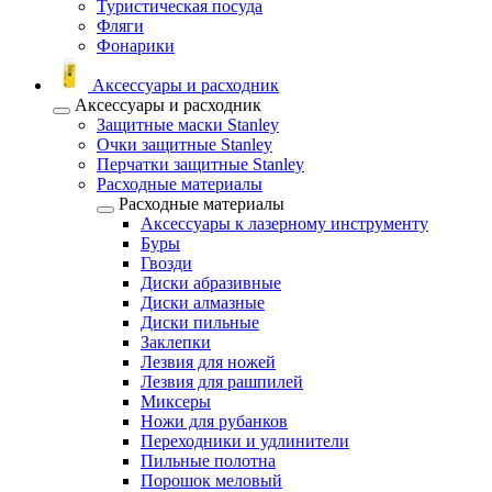
Туристическая посуда
Фляги
Фонарики
Аксессуары и расходник
Аксессуары и расходник
Защитные маски Stanley
Очки защитные Stanley
Перчатки защитные Stanley
Расходные материалы
Расходные материалы
Аксессуары к лазерному инструменту
Буры
Гвозди
Диски абразивные
Диски алмазные
Диски пильные
Заклепки
Лезвия для ножей
Лезвия для рашпилей
Миксеры
Ножи для рубанков
Переходники и удлинители
Пильные полотна
Порошок меловый