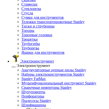
Стамески
Стеклорезы
Стусла
Сумки для инструментов
Тележки транспортировочные Stanley
Тиски и струбцины
Топоры
Торцевые головки
Трещетки
Трубогибы
Труборезы
Ящики для инструментов
Электроинструмент
Электроинструмент
Аккумуляторные цепные пилы Stanley
Наборы электроинструментов Stanley
Stanley FatMax
Мультифункциональный инструмент Stanley
Сварочные инверторы Stanley
Шуруповерты
Перфораторы
Пылесосы Stanley
Шлифмашины