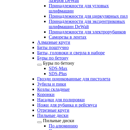
лазеров DeWalt
Принадлежности для угловых
шлифмашин
Принадлежности для циркулярных пил
Принадлежности для эксцентриковых
шлифмашин DeWalt
Принадлежности для электрорубанков
Саморезы в лентах
Алмазные круги
Биты поштучно
Биты, головоки и сверла в наборе
Буры по бетону
Буры по бетону
SDS-Max
SDS-Plus
Гвозди оцинкованные для пистолета
Зубила и пики
Козлы складные
Коронки
Насадки для полировки
Ножи для рубанка и рейсмуса
Отрезные круги
Пильные диски
Пильные диски
По алюминию