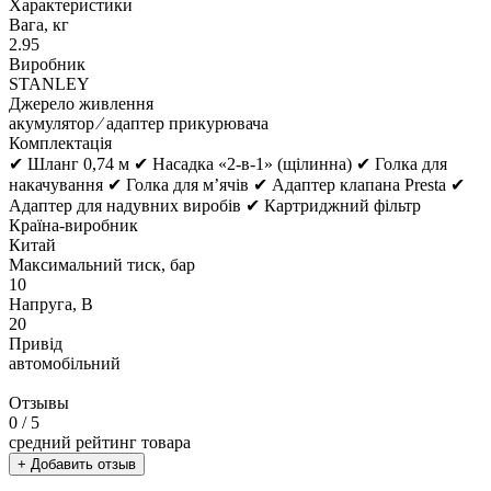
Характеристики
Вага, кг
2.95
Виробник
STANLEY
Джерело живлення
акумулятор ⁄ адаптер прикурювача
Комплектація
✔ Шланг 0,74 м ✔ Насадка «2-в-1» (щілинна) ✔ Голка для
накачування ✔ Голка для м’ячів ✔ Адаптер клапана Presta ✔
Адаптер для надувних виробів ✔ Картриджний фільтр
Країна-виробник
Китай
Максимальний тиск, бар
10
Напруга, В
20
Привід
автомобільний
Отзывы
0
/ 5
средний рейтинг товара
+ Добавить отзыв