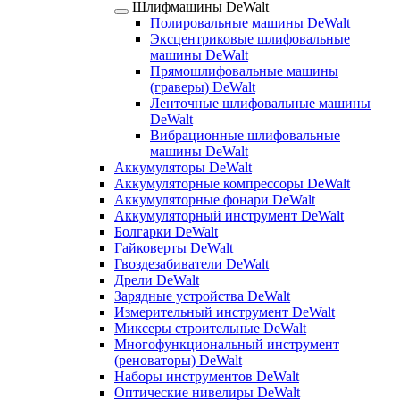
Шлифмашины DeWalt
Полировальные машины DeWalt
Эксцентриковые шлифовальные
машины DeWalt
Прямошлифовальные машины
(граверы) DeWalt
Ленточные шлифовальные машины
DeWalt
Вибрационные шлифовальные
машины DeWalt
Аккумуляторы DeWalt
Аккумуляторные компрессоры DeWalt
Аккумуляторные фонари DeWalt
Аккумуляторный инструмент DeWalt
Болгарки DeWalt
Гайковерты DeWalt
Гвоздезабиватели DeWalt
Дрели DeWalt
Зарядные устройства DeWalt
Измерительный инструмент DeWalt
Миксеры строительные DeWalt
Многофункциональный инструмент
(реноваторы) DeWalt
Наборы инструментов DeWalt
Оптические нивелиры DeWalt