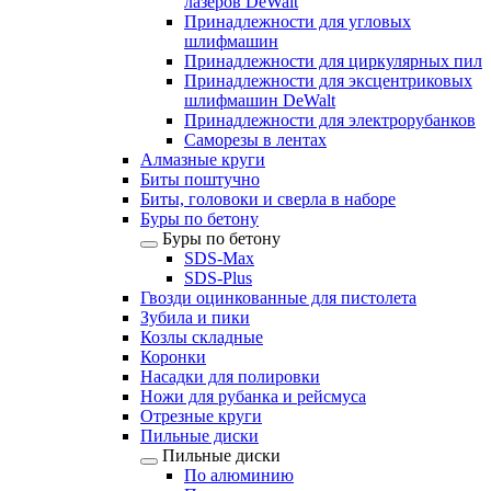
лазеров DeWalt
Принадлежности для угловых
шлифмашин
Принадлежности для циркулярных пил
Принадлежности для эксцентриковых
шлифмашин DeWalt
Принадлежности для электрорубанков
Саморезы в лентах
Алмазные круги
Биты поштучно
Биты, головоки и сверла в наборе
Буры по бетону
Буры по бетону
SDS-Max
SDS-Plus
Гвозди оцинкованные для пистолета
Зубила и пики
Козлы складные
Коронки
Насадки для полировки
Ножи для рубанка и рейсмуса
Отрезные круги
Пильные диски
Пильные диски
По алюминию