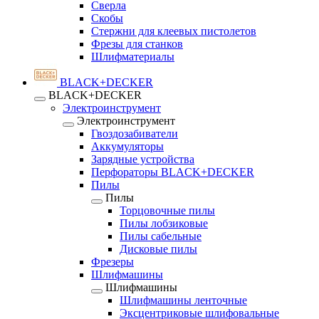
Сверла
Скобы
Стержни для клеевых пистолетов
Фрезы для станков
Шлифматериалы
BLACK+DECKER
BLACK+DECKER
Электроинструмент
Электроинструмент
Гвоздозабиватели
Аккумуляторы
Зарядные устройства
Перфораторы BLACK+DECKER
Пилы
Пилы
Торцовочные пилы
Пилы лобзиковые
Пилы сабельные
Дисковые пилы
Фрезеры
Шлифмашины
Шлифмашины
Шлифмашины ленточные
Эксцентриковые шлифовальные