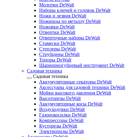
Молотки DeWalt
Наборы ключей и головок DeWalt
Ножи и лезвия DeWalt
Ножницы по металлу DeWalt
Ножовки DeWalt
Отвертки DeWalt
Отверточные наборы DeWalt
Стамески DeWalt
Степлеры DeWalt
Струбцины DeWalt
Топоры DeWalt
Шарнирногубцевый инструмент DeWalt
Садовая техника
Садовая техника
Аккумуляторные секаторы DeWalt
Аксессуары для садовой техники DeWalt
Мойки высокого давления DeWalt
Высоторезы DeWalt
Аккумуляторные косы DeWalt
Воздуходувки DeWalt
Газонокосилки DeWalt
Компрессоры DeWalt
Кусторезы DeWalt
Электропилы DeWalt
Аксессуары DeWalt