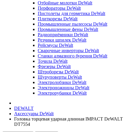
Отбойные молотки DeWalt
Перфораторы DeWalt
Пистолеты для герметика DeWalt
Плиткорезы DeWalt
Промышленные пылесосы DeWalt
Промышленные фены DeWalt
Радиоприёмники DeWalt
Резчики шпилек DeWalt
Рейсмусы DeWalt
Сварочные инверторы DeWalt
Станки алмазного бурения DeWalt
Точила DeWalt
Фрезеры DeWalt
Штроборезы DeWalt
Шуруповерты DeWalt
Электролобзики DeWalt
Электроножницы DeWalt
Электрорубанки DeWalt
DEWALT
Аксессуары DeWalt
Головка торцевая ударная длинная IMPACT DeWALT
DT7554