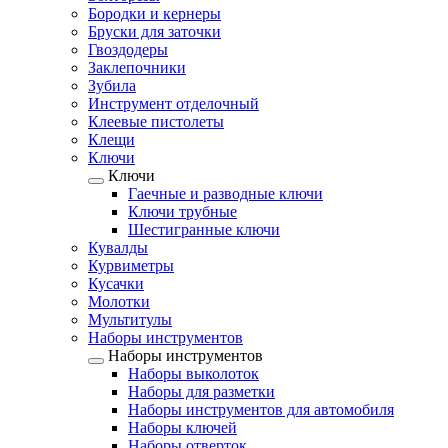
Бородки и кернеры
Бруски для заточки
Гвоздодеры
Заклепочники
Зубила
Инструмент отделочный
Клеевые пистолеты
Клещи
Ключи
Ключи
Гаечные и разводные ключи
Ключи трубные
Шестигранные ключи
Кувалды
Курвиметры
Кусачки
Молотки
Мультитулы
Наборы инструментов
Наборы инструментов
Наборы выколоток
Наборы для разметки
Наборы инструментов для автомобиля
Наборы ключей
Наборы отверток