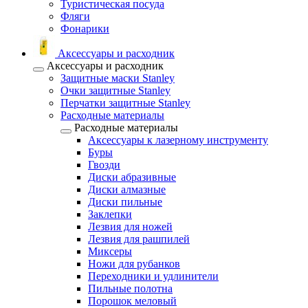
Туристическая посуда
Фляги
Фонарики
Аксессуары и расходник
Аксессуары и расходник
Защитные маски Stanley
Очки защитные Stanley
Перчатки защитные Stanley
Расходные материалы
Расходные материалы
Аксессуары к лазерному инструменту
Буры
Гвозди
Диски абразивные
Диски алмазные
Диски пильные
Заклепки
Лезвия для ножей
Лезвия для рашпилей
Миксеры
Ножи для рубанков
Переходники и удлинители
Пильные полотна
Порошок меловый