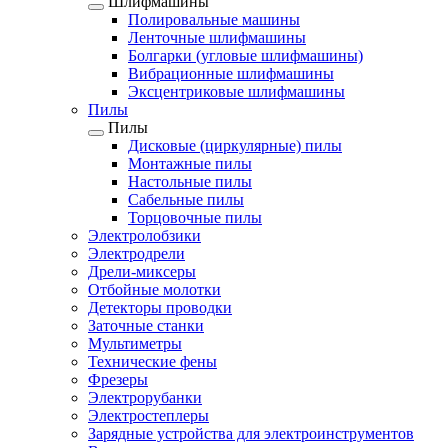
Шлифмашины
Полировальные машины
Ленточные шлифмашины
Болгарки (угловые шлифмашины)
Вибрационные шлифмашины
Эксцентриковые шлифмашины
Пилы
Пилы
Дисковые (циркулярные) пилы
Монтажные пилы
Настольные пилы
Сабельные пилы
Торцовочные пилы
Электролобзики
Электродрели
Дрели-миксеры
Отбойные молотки
Детекторы проводки
Заточные станки
Мультиметры
Технические фены
Фрезеры
Электрорубанки
Электростеплеры
Зарядные устройства для электроинструментов