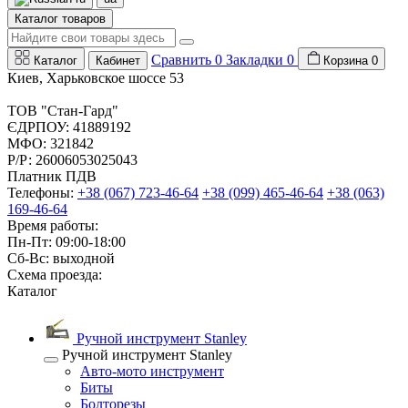
Каталог товаров
Сравнить
0
Закладки
0
Каталог
Кабинет
Корзина
0
Киев, Харьковское шоссе 53
ТОВ "Стан-Гард"
ЄДРПОУ: 41889192
МФО: 321842
Р/Р: 26006053025043
Платник ПДВ
Телефоны:
+38 (067) 723-46-64
+38 (099) 465-46-64
+38 (063)
169-46-64
Время работы:
Пн-Пт: 09:00-18:00
Сб-Вс: выходной
Схема проезда:
Каталог
Ручной инструмент Stanley
Ручной инструмент Stanley
Авто-мото инструмент
Биты
Болторезы