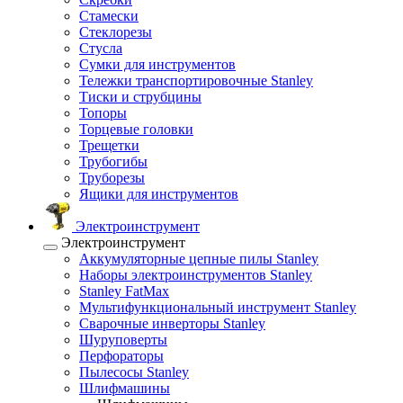
Стамески
Стеклорезы
Стусла
Сумки для инструментов
Тележки транспортировочные Stanley
Тиски и струбцины
Топоры
Торцевые головки
Трещетки
Трубогибы
Труборезы
Ящики для инструментов
Электроинструмент
Электроинструмент
Аккумуляторные цепные пилы Stanley
Наборы электроинструментов Stanley
Stanley FatMax
Мультифункциональный инструмент Stanley
Сварочные инверторы Stanley
Шуруповерты
Перфораторы
Пылесосы Stanley
Шлифмашины