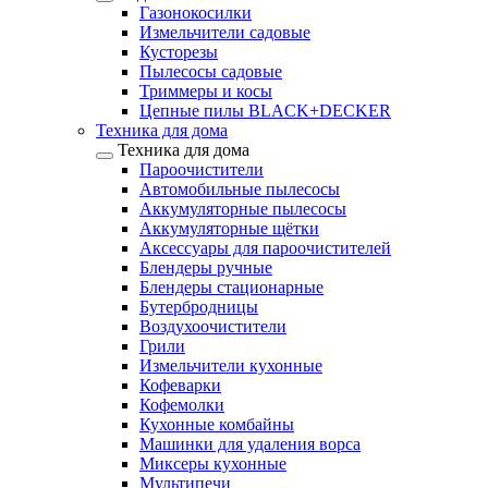
Газонокосилки
Измельчители садовые
Кусторезы
Пылесосы садовые
Триммеры и косы
Цепные пилы BLACK+DECKER
Техника для дома
Техника для дома
Пароочистители
Автомобильные пылесосы
Аккумуляторные пылесосы
Аккумуляторные щётки
Аксессуары для пароочистителей
Блендеры ручные
Блендеры стационарные
Бутербродницы
Воздухоочистители
Грили
Измельчители кухонные
Кофеварки
Кофемолки
Кухонные комбайны
Машинки для удаления ворса
Миксеры кухонные
Мультипечи