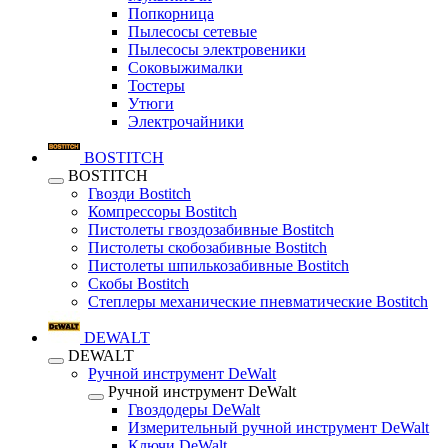
Попкорница
Пылесосы сетевые
Пылесосы электровеники
Соковыжималки
Тостеры
Утюги
Электрочайники
BOSTITCH
BOSTITCH
Гвозди Bostitch
Компрессоры Bostitch
Пистолеты гвоздозабивные Bostitch
Пистолеты скобозабивные Bostitch
Пистолеты шпилькозабивные Bostitch
Скобы Bostitch
Степлеры механические пневматические Bostitch
DEWALT
DEWALT
Ручной инструмент DeWalt
Ручной инструмент DeWalt
Гвоздодеры DeWalt
Измерительный ручной инструмент DeWalt
Ключи DeWalt