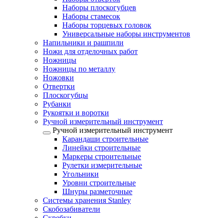
Наборы плоскогубцев
Наборы стамесок
Наборы торцевых головок
Универсальные наборы инструментов
Напильники и рашпили
Ножи для отделочных работ
Ножницы
Ножницы по металлу
Ножовки
Отвертки
Плоскогубцы
Рубанки
Рукоятки и воротки
Ручной измерительный инструмент
Ручной измерительный инструмент
Карандаши строительные
Линейки строительные
Маркеры строительные
Рулетки измерительные
Угольники
Уровни строительные
Шнуры разметочные
Системы хранения Stanley
Скобозабиватели
Скребки