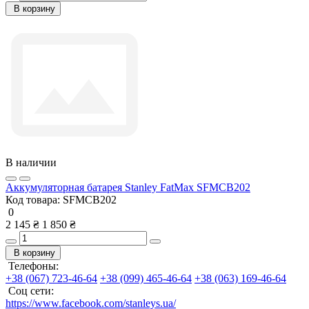
В корзину
В наличии
Аккумуляторная батарея Stanley FatMax SFMCB202
Код товара:
SFMCB202
0
2 145 ₴
1 850 ₴
В корзину
Телефоны:
+38 (067) 723-46-64
+38 (099) 465-46-64
+38 (063) 169-46-64
Соц сети:
https://www.facebook.com/stanleys.ua/