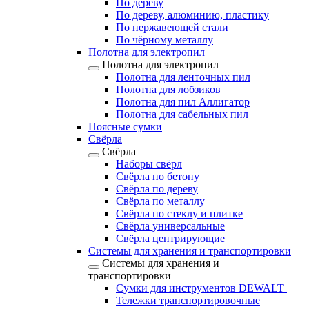
По дереву
По дереву, алюминию, пластику
По нержавеющей стали
По чёрному металлу
Полотна для электропил
Полотна для электропил
Полотна для ленточных пил
Полотна для лобзиков
Полотна для пил Аллигатор
Полотна для сабельных пил
Поясные сумки
Свёрла
Свёрла
Наборы свёрл
Свёрла по бетону
Свёрла по дереву
Свёрла по металлу
Свёрла по стеклу и плитке
Свёрла универсальные
Свёрла центрирующие
Системы для хранения и транспортировки
Системы для хранения и
транспортировки
Сумки для инструментов DEWALT
Тележки транспортировочные