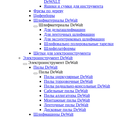
DeWALT
Ящики и сумки для инструмента
Фрезы по дереву
Цифенборы
Шлифматериалы DeWalt
Шлифматериалы DeWalt
Для дельташлифмашин
Для ленточных шлифмашин
Для эксцентриковых шлифмашин
Шлифовально полировальные тарелки
Шлифплатформы
Щетки для электроинструмента
Электроинструмент DeWalt
Электроинструмент DeWalt
Пилы DeWalt
Пилы DeWalt
Пилы циркулярные DeWalt
Пилы торцовочные DeWalt
Пилы радиально-консольные DeWalt
Сабельные пилы DeWalt
Пилы аллигаторы DeWalt
Монтажные пилы DeWalt
Ленточные пилы DeWalt
Дисковые пилы DeWalt
Шлифмашины DeWalt