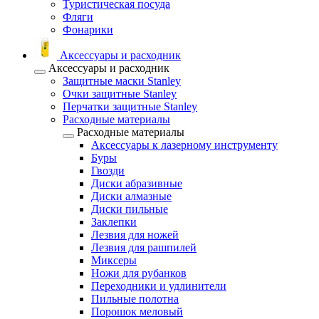
Туристическая посуда
Фляги
Фонарики
Аксессуары и расходник
Аксессуары и расходник
Защитные маски Stanley
Очки защитные Stanley
Перчатки защитные Stanley
Расходные материалы
Расходные материалы
Аксессуары к лазерному инструменту
Буры
Гвозди
Диски абразивные
Диски алмазные
Диски пильные
Заклепки
Лезвия для ножей
Лезвия для рашпилей
Миксеры
Ножи для рубанков
Переходники и удлинители
Пильные полотна
Порошок меловый