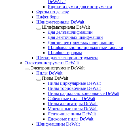
DeWALT
Ящики и сумки для инструмента
Фрезы по дереву
Цифенборы
Шлифматериалы DeWalt
Шлифматериалы DeWalt
Для дельташлифмашин
Для ленточных шлифмашин
Для эксцентриковых шлифмашин
Шлифовально полировальные тарелки
Шлифплатформы
Щетки для электроинструмента
Электроинструмент DeWalt
Электроинструмент DeWalt
Пилы DeWalt
Пилы DeWalt
Пилы циркулярные DeWalt
Пилы торцовочные DeWalt
Пилы радиально-консольные DeWalt
Сабельные пилы DeWalt
Пилы аллигаторы DeWalt
Монтажные пилы DeWalt
Ленточные пилы DeWalt
Дисковые пилы DeWalt
Шлифмашины DeWalt