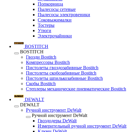
Попкорница
Пылесосы сетевые
Пылесосы электровеники
Соковыжималки
Тостеры
Утюги
Электрочайники
BOSTITCH
BOSTITCH
Гвозди Bostitch
Компрессоры Bostitch
Пистолеты гвоздозабивные Bostitch
Пистолеты скобозабивные Bostitch
Пистолеты шпилькозабивные Bostitch
Скобы Bostitch
Степлеры механические пневматические Bostitch
DEWALT
DEWALT
Ручной инструмент DeWalt
Ручной инструмент DeWalt
Гвоздодеры DeWalt
Измерительный ручной инструмент DeWalt
Ключи DeWalt