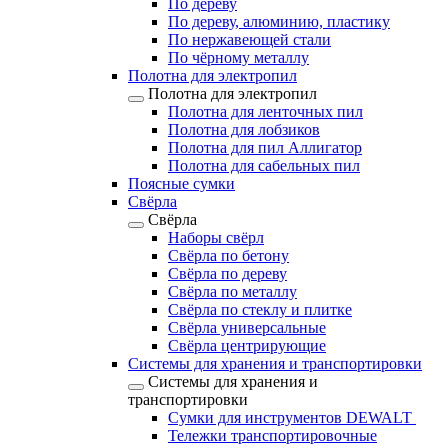
По дереву
По дереву, алюминию, пластику
По нержавеющей стали
По чёрному металлу
Полотна для электропил
Полотна для электропил
Полотна для ленточных пил
Полотна для лобзиков
Полотна для пил Аллигатор
Полотна для сабельных пил
Поясные сумки
Свёрла
Свёрла
Наборы свёрл
Свёрла по бетону
Свёрла по дереву
Свёрла по металлу
Свёрла по стеклу и плитке
Свёрла универсальные
Свёрла центрирующие
Системы для хранения и транспортировки
Системы для хранения и
транспортировки
Сумки для инструментов DEWALT
Тележки транспортировочные