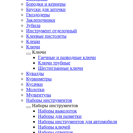
Бородки и кернеры
Бруски для заточки
Гвоздодеры
Заклепочники
Зубила
Инструмент отделочный
Клеевые пистолеты
Клещи
Ключи
Ключи
Гаечные и разводные ключи
Ключи трубные
Шестигранные ключи
Кувалды
Курвиметры
Кусачки
Молотки
Мультитулы
Наборы инструментов
Наборы инструментов
Наборы выколоток
Наборы для разметки
Наборы инструментов для автомобиля
Наборы ключей
Наборы отверток