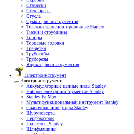
Стамески
Стеклорезы
Стусла
Сумки для инструментов
Тележки транспортировочные Stanley
Тиски и струбцины
Топоры
Торцевые головки
Трещетки
Трубогибы
Труборезы
Ящики для инструментов
Электроинструмент
Электроинструмент
Аккумуляторные цепные пилы Stanley
Наборы электроинструментов Stanley
Stanley FatMax
Мультифункциональный инструмент Stanley
Сварочные инверторы Stanley
Шуруповерты
Перфораторы
Пылесосы Stanley
Шлифмашины