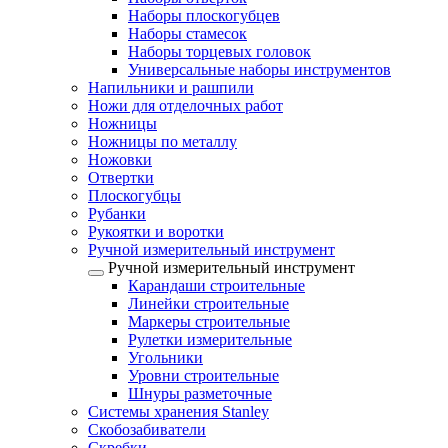
Наборы плоскогубцев
Наборы стамесок
Наборы торцевых головок
Универсальные наборы инструментов
Напильники и рашпили
Ножи для отделочных работ
Ножницы
Ножницы по металлу
Ножовки
Отвертки
Плоскогубцы
Рубанки
Рукоятки и воротки
Ручной измерительный инструмент
Ручной измерительный инструмент
Карандаши строительные
Линейки строительные
Маркеры строительные
Рулетки измерительные
Угольники
Уровни строительные
Шнуры разметочные
Системы хранения Stanley
Скобозабиватели
Скребки