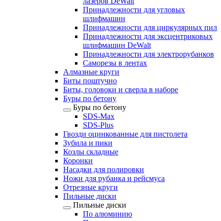
лазеров DeWalt
Принадлежности для угловых
шлифмашин
Принадлежности для циркулярных пил
Принадлежности для эксцентриковых
шлифмашин DeWalt
Принадлежности для электрорубанков
Саморезы в лентах
Алмазные круги
Биты поштучно
Биты, головоки и сверла в наборе
Буры по бетону
Буры по бетону
SDS-Max
SDS-Plus
Гвозди оцинкованные для пистолета
Зубила и пики
Козлы складные
Коронки
Насадки для полировки
Ножи для рубанка и рейсмуса
Отрезные круги
Пильные диски
Пильные диски
По алюминию