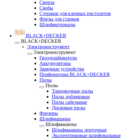
Сверла
Скобы
Стержни для клеевых пистолетов
Фрезы для станков
Шлифматериалы
BLACK+DECKER
BLACK+DECKER
Электроинструмент
Электроинструмент
Гвоздозабиватели
Аккумуляторы
Зарядные устройства
Перфораторы BLACK+DECKER
Пилы
Пилы
Торцовочные пилы
Пилы лобзиковые
Пилы сабельные
Дисковые пилы
Фрезеры
Шлифмашины
Шлифмашины
Шлифмашины ленточные
Эксцентриковые шлифовальные