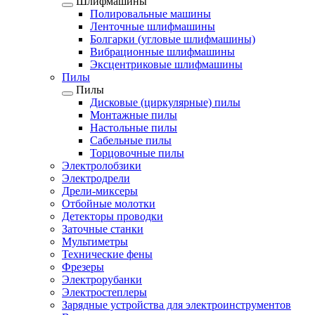
Шлифмашины
Полировальные машины
Ленточные шлифмашины
Болгарки (угловые шлифмашины)
Вибрационные шлифмашины
Эксцентриковые шлифмашины
Пилы
Пилы
Дисковые (циркулярные) пилы
Монтажные пилы
Настольные пилы
Сабельные пилы
Торцовочные пилы
Электролобзики
Электродрели
Дрели-миксеры
Отбойные молотки
Детекторы проводки
Заточные станки
Мультиметры
Технические фены
Фрезеры
Электрорубанки
Электростеплеры
Зарядные устройства для электроинструментов