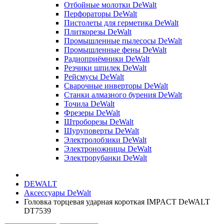
Отбойные молотки DeWalt
Перфораторы DeWalt
Пистолеты для герметика DeWalt
Плиткорезы DeWalt
Промышленные пылесосы DeWalt
Промышленные фены DeWalt
Радиоприёмники DeWalt
Резчики шпилек DeWalt
Рейсмусы DeWalt
Сварочные инверторы DeWalt
Станки алмазного бурения DeWalt
Точила DeWalt
Фрезеры DeWalt
Штроборезы DeWalt
Шуруповерты DeWalt
Электролобзики DeWalt
Электроножницы DeWalt
Электрорубанки DeWalt
DEWALT
Аксессуары DeWalt
Головка торцевая ударная короткая IMPACT DeWALT
DT7539