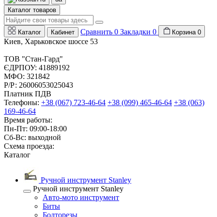
Каталог товаров
Сравнить
0
Закладки
0
Каталог
Кабинет
Корзина
0
Киев, Харьковское шоссе 53
ТОВ "Стан-Гард"
ЄДРПОУ: 41889192
МФО: 321842
Р/Р: 26006053025043
Платник ПДВ
Телефоны:
+38 (067) 723-46-64
+38 (099) 465-46-64
+38 (063)
169-46-64
Время работы:
Пн-Пт: 09:00-18:00
Сб-Вс: выходной
Схема проезда:
Каталог
Ручной инструмент Stanley
Ручной инструмент Stanley
Авто-мото инструмент
Биты
Болторезы