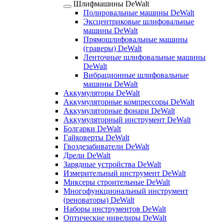
Шлифмашины DeWalt
Полировальные машины DeWalt
Эксцентриковые шлифовальные
машины DeWalt
Прямошлифовальные машины
(граверы) DeWalt
Ленточные шлифовальные машины
DeWalt
Вибрационные шлифовальные
машины DeWalt
Аккумуляторы DeWalt
Аккумуляторные компрессоры DeWalt
Аккумуляторные фонари DeWalt
Аккумуляторный инструмент DeWalt
Болгарки DeWalt
Гайковерты DeWalt
Гвоздезабиватели DeWalt
Дрели DeWalt
Зарядные устройства DeWalt
Измерительный инструмент DeWalt
Миксеры строительные DeWalt
Многофункциональный инструмент
(реноваторы) DeWalt
Наборы инструментов DeWalt
Оптические нивелиры DeWalt