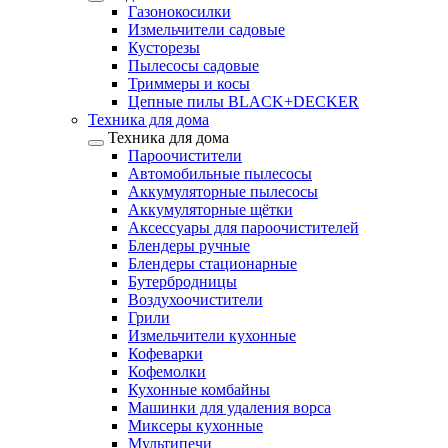
Газонокосилки
Измельчители садовые
Кусторезы
Пылесосы садовые
Триммеры и косы
Цепные пилы BLACK+DECKER
Техника для дома
Техника для дома
Пароочистители
Автомобильные пылесосы
Аккумуляторные пылесосы
Аккумуляторные щётки
Аксессуары для пароочистителей
Блендеры ручные
Блендеры стационарные
Бутербродницы
Воздухоочистители
Грили
Измельчители кухонные
Кофеварки
Кофемолки
Кухонные комбайны
Машинки для удаления ворса
Миксеры кухонные
Мультипечи