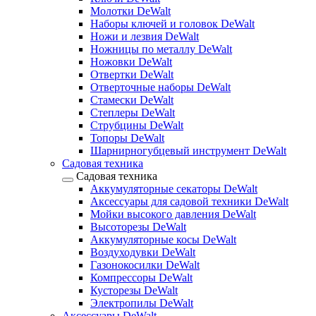
Молотки DeWalt
Наборы ключей и головок DeWalt
Ножи и лезвия DeWalt
Ножницы по металлу DeWalt
Ножовки DeWalt
Отвертки DeWalt
Отверточные наборы DeWalt
Стамески DeWalt
Степлеры DeWalt
Струбцины DeWalt
Топоры DeWalt
Шарнирногубцевый инструмент DeWalt
Садовая техника
Садовая техника
Аккумуляторные секаторы DeWalt
Аксессуары для садовой техники DeWalt
Мойки высокого давления DeWalt
Высоторезы DeWalt
Аккумуляторные косы DeWalt
Воздуходувки DeWalt
Газонокосилки DeWalt
Компрессоры DeWalt
Кусторезы DeWalt
Электропилы DeWalt
Аксессуары DeWalt