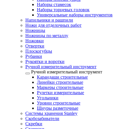
Наборы стамесок
Наборы торцевых головок
Универсальные наборы инструментов
Напильники и рашпили
Ножи для отделочных работ
Ножницы
Ножницы по металлу
Ножовки
Отвертки
Плоскогубцы
Рубанки
Рукоятки и воротки
Ручной измерительный инструмент
Ручной измерительный инструмент
Карандаши строительные
Линейки строительные
Маркеры строительные
Рулетки измерительные
Угольники
Уровни строительные
Шнуры разметочные
Системы хранения Stanley
Скобозабиватели
Скребки
Стамески