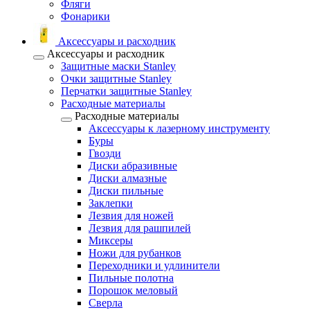
Фляги
Фонарики
Аксессуары и расходник
Аксессуары и расходник
Защитные маски Stanley
Очки защитные Stanley
Перчатки защитные Stanley
Расходные материалы
Расходные материалы
Аксессуары к лазерному инструменту
Буры
Гвозди
Диски абразивные
Диски алмазные
Диски пильные
Заклепки
Лезвия для ножей
Лезвия для рашпилей
Миксеры
Ножи для рубанков
Переходники и удлинители
Пильные полотна
Порошок меловый
Сверла