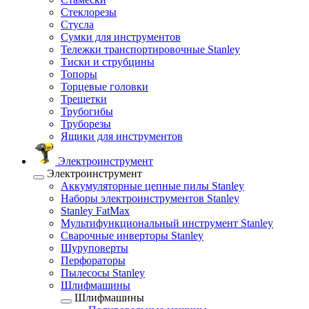
Стеклорезы
Стусла
Сумки для инструментов
Тележки транспортировочные Stanley
Тиски и струбцины
Топоры
Торцевые головки
Трещетки
Трубогибы
Труборезы
Ящики для инструментов
Электроинструмент
Электроинструмент
Аккумуляторные цепные пилы Stanley
Наборы электроинструментов Stanley
Stanley FatMax
Мультифункциональный инструмент Stanley
Сварочные инверторы Stanley
Шуруповерты
Перфораторы
Пылесосы Stanley
Шлифмашины
Шлифмашины