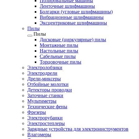
Полировальные машины
Ленточные шлифмашины
Болгарки (угловые шлифмашины)
Вибрационные шлифмашины
Эксцентриковые шлифмашины
Пилы
Пилы
Дисковые (циркулярные) пилы
Монтажные пилы
Настольные пилы
Сабельные пилы
Торцовочные пилы
Электролобзики
Электродрели
Дрели-миксеры
Отбойные молотки
Детекторы проводки
Заточные станки
Мультиметры
Технические фены
Фрезеры
Электрорубанки
Электростеплеры
Зарядные устройства для электроинструментов
Влагомеры