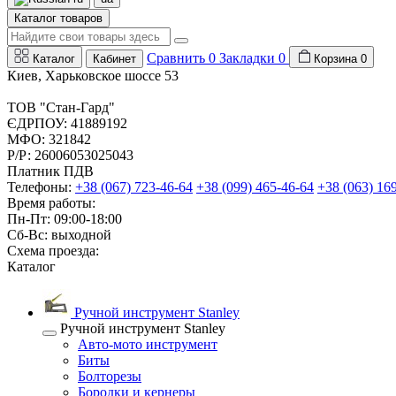
Каталог товаров
Сравнить
0
Закладки
0
Каталог
Кабинет
Корзина
0
Киев, Харьковское шоссе 53
ТОВ "Стан-Гард"
ЄДРПОУ: 41889192
МФО: 321842
Р/Р: 26006053025043
Платник ПДВ
Телефоны:
+38 (067) 723-46-64
+38 (099) 465-46-64
+38 (063) 16
Время работы:
Пн-Пт: 09:00-18:00
Сб-Вс: выходной
Схема проезда:
Каталог
Ручной инструмент Stanley
Ручной инструмент Stanley
Авто-мото инструмент
Биты
Болторезы
Бородки и кернеры