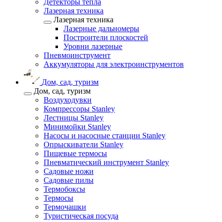
Детекторы тепла
Лазерная техника
Лазерная техника
Лазерные дальномеры
Построители плоскостей
Уровни лазерные
Пневмоинструмент
Аккумуляторы для электроинструментов
Дом, сад, туризм
Дом, сад, туризм
Воздуходувки
Компрессоры Stanley
Лестницы Stanley
Минимойки Stanley
Насосы и насосные станции Stanley
Опрыскиватели Stanley
Пищевые термосы
Пневматический инструмент Stanley
Садовые ножи
Садовые пилы
Термобоксы
Термосы
Термочашки
Туристическая посуда