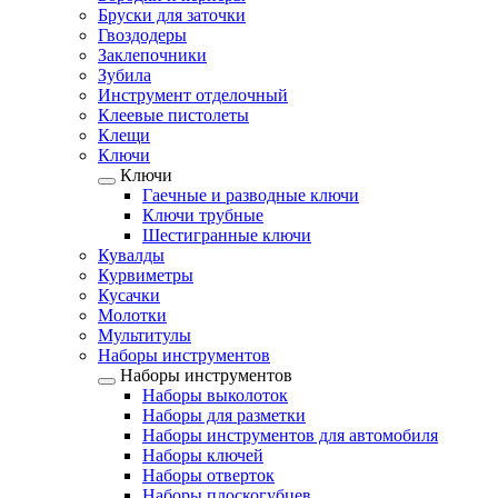
Бруски для заточки
Гвоздодеры
Заклепочники
Зубила
Инструмент отделочный
Клеевые пистолеты
Клещи
Ключи
Ключи
Гаечные и разводные ключи
Ключи трубные
Шестигранные ключи
Кувалды
Курвиметры
Кусачки
Молотки
Мультитулы
Наборы инструментов
Наборы инструментов
Наборы выколоток
Наборы для разметки
Наборы инструментов для автомобиля
Наборы ключей
Наборы отверток
Наборы плоскогубцев