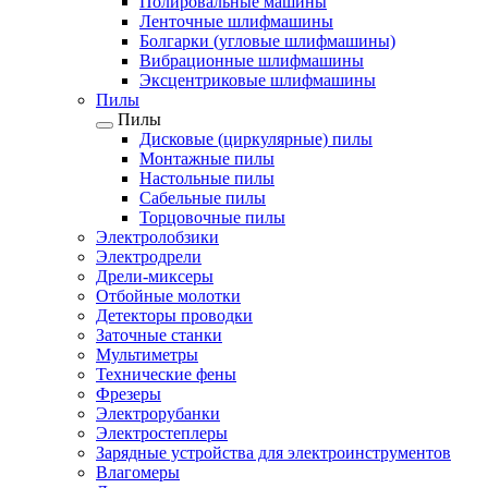
Полировальные машины
Ленточные шлифмашины
Болгарки (угловые шлифмашины)
Вибрационные шлифмашины
Эксцентриковые шлифмашины
Пилы
Пилы
Дисковые (циркулярные) пилы
Монтажные пилы
Настольные пилы
Сабельные пилы
Торцовочные пилы
Электролобзики
Электродрели
Дрели-миксеры
Отбойные молотки
Детекторы проводки
Заточные станки
Мультиметры
Технические фены
Фрезеры
Электрорубанки
Электростеплеры
Зарядные устройства для электроинструментов
Влагомеры