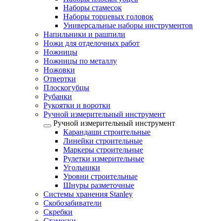
Наборы стамесок
Наборы торцевых головок
Универсальные наборы инструментов
Напильники и рашпили
Ножи для отделочных работ
Ножницы
Ножницы по металлу
Ножовки
Отвертки
Плоскогубцы
Рубанки
Рукоятки и воротки
Ручной измерительный инструмент
Ручной измерительный инструмент
Карандаши строительные
Линейки строительные
Маркеры строительные
Рулетки измерительные
Угольники
Уровни строительные
Шнуры разметочные
Системы хранения Stanley
Скобозабиватели
Скребки
Стамески