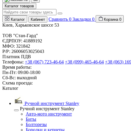
Каталог товаров
Сравнить
0
Закладки
0
Каталог
Кабинет
Корзина
0
Киев, Харьковское шоссе 53
ТОВ "Стан-Гард"
ЄДРПОУ: 41889192
МФО: 321842
Р/Р: 26006053025043
Платник ПДВ
Телефоны:
+38 (067) 723-46-64
+38 (099) 465-46-64
+38 (063) 16
Время работы:
Пн-Пт: 09:00-18:00
Сб-Вс: выходной
Схема проезда:
Каталог
Ручной инструмент Stanley
Ручной инструмент Stanley
Авто-мото инструмент
Биты
Болторезы
Бородки и кернеры