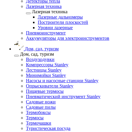
Детекторы тепла
Лазерная техника
Лазерная техника
Лазерные дальномеры
Построители плоскостей
Уровни лазерные
Пневмоинструмент
Аккумуляторы для электроинструментов
Дом, сад, туризм
Дом, сад, туризм
Воздуходувки
Компрессоры Stanley
Лестницы Stanley
Минимойки Stanley
Насосы и насосные станции Stanley
Опрыскиватели Stanley
Пищевые термосы
Пневматический инструмент Stanley
Садовые ножи
Садовые пилы
Термобоксы
Термосы
Термочашки
Туристическая посуда