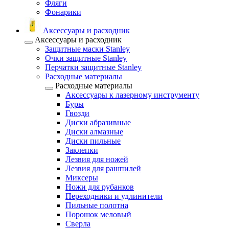
Фляги
Фонарики
Аксессуары и расходник
Аксессуары и расходник
Защитные маски Stanley
Очки защитные Stanley
Перчатки защитные Stanley
Расходные материалы
Расходные материалы
Аксессуары к лазерному инструменту
Буры
Гвозди
Диски абразивные
Диски алмазные
Диски пильные
Заклепки
Лезвия для ножей
Лезвия для рашпилей
Миксеры
Ножи для рубанков
Переходники и удлинители
Пильные полотна
Порошок меловый
Сверла