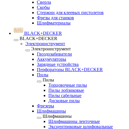
Сверла
Скобы
Стержни для клеевых пистолетов
Фрезы для станков
Шлифматериалы
BLACK+DECKER
BLACK+DECKER
Электроинструмент
Электроинструмент
Гвоздозабиватели
Аккумуляторы
Зарядные устройства
Перфораторы BLACK+DECKER
Пилы
Пилы
Торцовочные пилы
Пилы лобзиковые
Пилы сабельные
Дисковые пилы
Фрезеры
Шлифмашины
Шлифмашины
Шлифмашины ленточные
Эксцентриковые шлифовальные