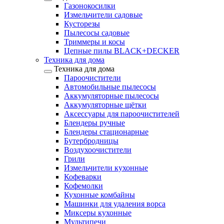
Газонокосилки
Измельчители садовые
Кусторезы
Пылесосы садовые
Триммеры и косы
Цепные пилы BLACK+DECKER
Техника для дома
Техника для дома
Пароочистители
Автомобильные пылесосы
Аккумуляторные пылесосы
Аккумуляторные щётки
Аксессуары для пароочистителей
Блендеры ручные
Блендеры стационарные
Бутербродницы
Воздухоочистители
Грили
Измельчители кухонные
Кофеварки
Кофемолки
Кухонные комбайны
Машинки для удаления ворса
Миксеры кухонные
Мультипечи