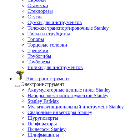
Стамески
Стеклорезы
Стусла
Сумки для инструментов
Тележки транспортировочные Stanley
Тиски и струбцины
Топоры
Торцевые головки
Трещетки
Трубогибы
Труборезы
Ящики для инструментов
Электроинструмент
Электроинструмент
Аккумуляторные цепные пилы Stanley
Наборы электроинструментов Stanley
Stanley FatMax
Мультифункциональный инструмент Stanley
Сварочные инверторы Stanley
Шуруповерты
Перфораторы
Пылесосы Stanley
Шлифмашины