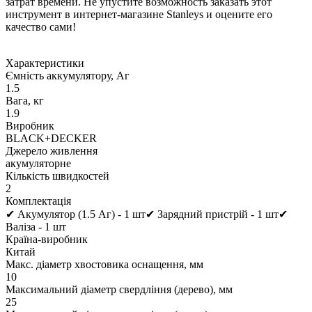
затрат времени. Не упустите возможность заказать этот
инструмент в интернет-магазине Stanleys и оцените его
качество сами!
Характеристики
Ємність аккумулятору, Аг
1.5
Вага, кг
1.9
Виробник
BLACK+DECKER
Джерело живлення
акумуляторне
Кількість швидкостей
2
Комплектація
✔ Акумулятор (1.5 Аг) - 1 шт✔ Зарядний пристрій - 1 шт✔
Валіза - 1 шт
Країна-виробник
Китай
Макс. діаметр хвостовика оснащення, мм
10
Максимальний діаметр свердління (дерево), мм
25