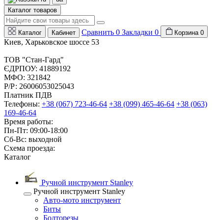
Каталог товаров
Сравнить
0
Закладки
0
Каталог
Кабинет
Корзина
0
Киев, Харьковское шоссе 53
ТОВ "Стан-Гард"
ЄДРПОУ: 41889192
МФО: 321842
Р/Р: 26006053025043
Платник ПДВ
Телефоны:
+38 (067) 723-46-64
+38 (099) 465-46-64
+38 (063)
169-46-64
Время работы:
Пн-Пт: 09:00-18:00
Сб-Вс: выходной
Схема проезда:
Каталог
Ручной инструмент Stanley
Ручной инструмент Stanley
Авто-мото инструмент
Биты
Болторезы