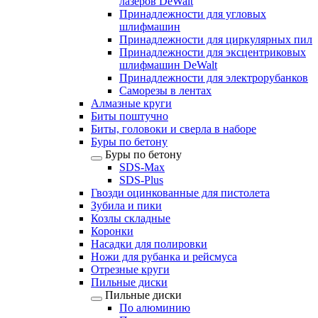
лазеров DeWalt
Принадлежности для угловых
шлифмашин
Принадлежности для циркулярных пил
Принадлежности для эксцентриковых
шлифмашин DeWalt
Принадлежности для электрорубанков
Саморезы в лентах
Алмазные круги
Биты поштучно
Биты, головоки и сверла в наборе
Буры по бетону
Буры по бетону
SDS-Max
SDS-Plus
Гвозди оцинкованные для пистолета
Зубила и пики
Козлы складные
Коронки
Насадки для полировки
Ножи для рубанка и рейсмуса
Отрезные круги
Пильные диски
Пильные диски
По алюминию