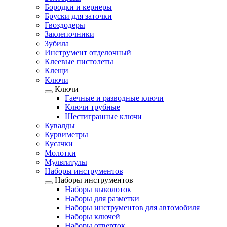
Бородки и кернеры
Бруски для заточки
Гвоздодеры
Заклепочники
Зубила
Инструмент отделочный
Клеевые пистолеты
Клещи
Ключи
Ключи
Гаечные и разводные ключи
Ключи трубные
Шестигранные ключи
Кувалды
Курвиметры
Кусачки
Молотки
Мультитулы
Наборы инструментов
Наборы инструментов
Наборы выколоток
Наборы для разметки
Наборы инструментов для автомобиля
Наборы ключей
Наборы отверток