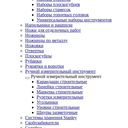
Наборы плоскогубцев
Наборы стамесок
Наборы торцевых головок
Универсальные наборы инструментов
Напильники и рашпили
Ножи для отделочных работ
Ножницы
Ножницы по металлу
Ножовки
Отвертки
Плоскогубцы
Рубанки
Рукоятки и воротки
Ручной измерительный инструмент
Ручной измерительный инструмент
Карандаши строительные
Линейки строительные
Маркеры строительные
Рулетки измерительные
Угольники
Уровни строительные
Шнуры разметочные
Системы хранения Stanley
Скобозабиватели
Скребки