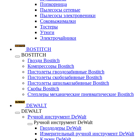
Попкорница
Пылесосы сетевые
Пылесосы электровеники
Соковыжималки
Тостеры
Утюги
Электрочайники
BOSTITCH
BOSTITCH
Гвозди Bostitch
Компрессоры Bostitch
Пистолеты гвоздозабивные Bostitch
Пистолеты скобозабивные Bostitch
Пистолеты шпилькозабивные Bostitch
Скобы Bostitch
Степлеры механические пневматические Bostitch
DEWALT
DEWALT
Ручной инструмент DeWalt
Ручной инструмент DeWalt
Гвоздодеры DeWalt
Измерительный ручной инструмент DeWalt
Ключи DeWalt