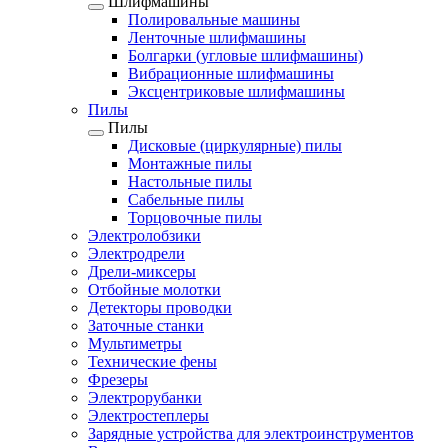
Шлифмашины
Полировальные машины
Ленточные шлифмашины
Болгарки (угловые шлифмашины)
Вибрационные шлифмашины
Эксцентриковые шлифмашины
Пилы
Пилы
Дисковые (циркулярные) пилы
Монтажные пилы
Настольные пилы
Сабельные пилы
Торцовочные пилы
Электролобзики
Электродрели
Дрели-миксеры
Отбойные молотки
Детекторы проводки
Заточные станки
Мультиметры
Технические фены
Фрезеры
Электрорубанки
Электростеплеры
Зарядные устройства для электроинструментов