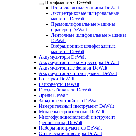
Шлифмашины DeWalt
Полировальные машины DeWalt
Эксцентриковые шлифовальные
машины DeWalt
Прямошлифовальные машины
(граверы) DeWalt
Ленточные шлифовальные машины
DeWalt
Вибрационные шлифовальные
машины DeWalt
Аккумуляторы DeWalt
Аккумуляторные компрессоры DeWalt
Аккумуляторные фонари DeWalt
Аккумуляторный инструмент DeWalt
Болгарки DeWalt
Гайковерты DeWalt
Гвоздезабиватели DeWalt
Дрели DeWalt
Зарядные устройства DeWalt
Измерительный инструмент DeWalt
Миксеры строительные DeWalt
Многофункциональный инструмент
(реноваторы) DeWalt
Наборы инструментов DeWalt
Оптические нивелиры DeWalt