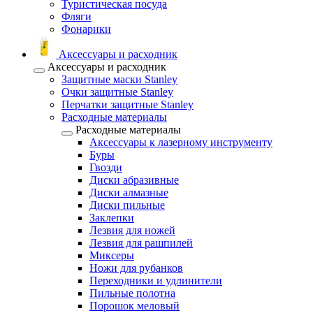
Туристическая посуда
Фляги
Фонарики
Аксессуары и расходник
Аксессуары и расходник
Защитные маски Stanley
Очки защитные Stanley
Перчатки защитные Stanley
Расходные материалы
Расходные материалы
Аксессуары к лазерному инструменту
Буры
Гвозди
Диски абразивные
Диски алмазные
Диски пильные
Заклепки
Лезвия для ножей
Лезвия для рашпилей
Миксеры
Ножи для рубанков
Переходники и удлинители
Пильные полотна
Порошок меловый