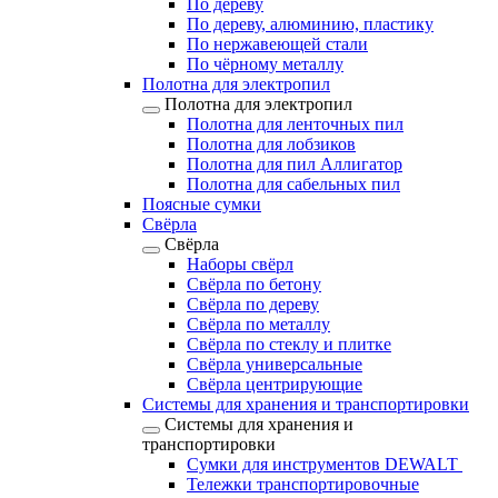
По дереву
По дереву, алюминию, пластику
По нержавеющей стали
По чёрному металлу
Полотна для электропил
Полотна для электропил
Полотна для ленточных пил
Полотна для лобзиков
Полотна для пил Аллигатор
Полотна для сабельных пил
Поясные сумки
Свёрла
Свёрла
Наборы свёрл
Свёрла по бетону
Свёрла по дереву
Свёрла по металлу
Свёрла по стеклу и плитке
Свёрла универсальные
Свёрла центрирующие
Системы для хранения и транспортировки
Системы для хранения и
транспортировки
Сумки для инструментов DEWALT
Тележки транспортировочные