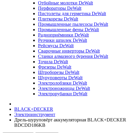
Отбойные молотки DeWalt
Перфораторы DeWalt
Пистолеты для герметика DeWalt
Плиткорезы DeWalt
Промышленные пылесосы DeWalt
Промышленные фены DeWalt
Радиоприёмники DeWalt
Резчики шпилек DeWalt
Рейсмусы DeWalt
Сварочные инверторы DeWalt
Станки алмазного бурения DeWalt
Точила DeWalt
Фрезеры DeWalt
Штроборезы DeWalt
Шуруповерты DeWalt
Электролобзики DeWalt
Электроножницы DeWalt
Электрорубанки DeWalt
BLACK+DECKER
Электроинструмент
Дрель-шуруповёрт аккумуляторная BLACK+DECKER
BDCDD186KB