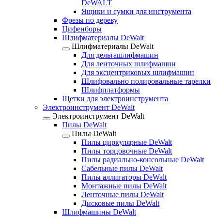
DeWALT
Ящики и сумки для инструмента
Фрезы по дереву
Цифенборы
Шлифматериалы DeWalt
Шлифматериалы DeWalt
Для дельташлифмашин
Для ленточных шлифмашин
Для эксцентриковых шлифмашин
Шлифовально полировальные тарелки
Шлифплатформы
Щетки для электроинструмента
Электроинструмент DeWalt
Электроинструмент DeWalt
Пилы DeWalt
Пилы DeWalt
Пилы циркулярные DeWalt
Пилы торцовочные DeWalt
Пилы радиально-консольные DeWalt
Сабельные пилы DeWalt
Пилы аллигаторы DeWalt
Монтажные пилы DeWalt
Ленточные пилы DeWalt
Дисковые пилы DeWalt
Шлифмашины DeWalt