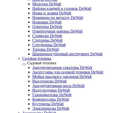
Молотки DeWalt
Наборы ключей и головок DeWalt
Ножи и лезвия DeWalt
Ножницы по металлу DeWalt
Ножовки DeWalt
Отвертки DeWalt
Отверточные наборы DeWalt
Стамески DeWalt
Степлеры DeWalt
Струбцины DeWalt
Топоры DeWalt
Шарнирногубцевый инструмент DeWalt
Садовая техника
Садовая техника
Аккумуляторные секаторы DeWalt
Аксессуары для садовой техники DeWalt
Мойки высокого давления DeWalt
Высоторезы DeWalt
Аккумуляторные косы DeWalt
Воздуходувки DeWalt
Газонокосилки DeWalt
Компрессоры DeWalt
Кусторезы DeWalt
Электропилы DeWalt
Аксессуары DeWalt