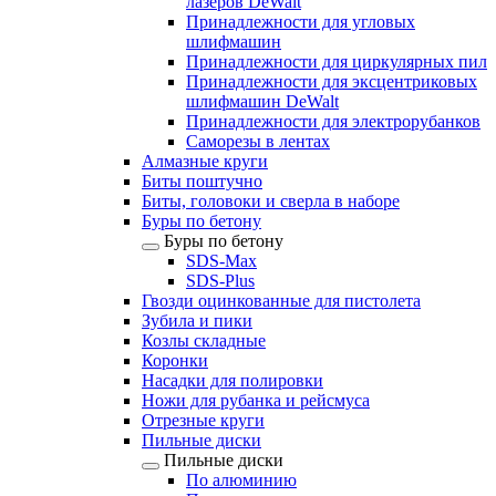
лазеров DeWalt
Принадлежности для угловых
шлифмашин
Принадлежности для циркулярных пил
Принадлежности для эксцентриковых
шлифмашин DeWalt
Принадлежности для электрорубанков
Саморезы в лентах
Алмазные круги
Биты поштучно
Биты, головоки и сверла в наборе
Буры по бетону
Буры по бетону
SDS-Max
SDS-Plus
Гвозди оцинкованные для пистолета
Зубила и пики
Козлы складные
Коронки
Насадки для полировки
Ножи для рубанка и рейсмуса
Отрезные круги
Пильные диски
Пильные диски
По алюминию