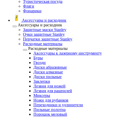
Туристическая посуда
Фляги
Фонарики
Аксессуары и расходник
Аксессуары и расходник
Защитные маски Stanley
Очки защитные Stanley
Перчатки защитные Stanley
Расходные материалы
Расходные материалы
Аксессуары к лазерному инструменту
Буры
Гвозди
Диски абразивные
Диски алмазные
Диски пильные
Заклепки
Лезвия для ножей
Лезвия для рашпилей
Миксеры
Ножи для рубанков
Переходники и удлинители
Пильные полотна
Порошок меловый