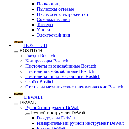
Попкорница
Пылесосы сетевые
Пылесосы электровеники
Соковыжималки
Тостеры
Утюги
Электрочайники
BOSTITCH
BOSTITCH
Гвозди Bostitch
Компрессоры Bostitch
Пистолеты гвоздозабивные Bostitch
Пистолеты скобозабивные Bostitch
Пистолеты шпилькозабивные Bostitch
Скобы Bostitch
Степлеры механические пневматические Bostitch
DEWALT
DEWALT
Ручной инструмент DeWalt
Ручной инструмент DeWalt
Гвоздодеры DeWalt
Измерительный ручной инструмент DeWalt
Ключи DeWalt