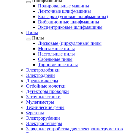
Шлифмашины
Полировальные машины
Ленточные шлифмашины
Болгарки (угловые шлифмашины)
Вибрационные шлифмашины
Эксцентриковые шлифмашины
Пилы
Пилы
Дисковые (циркулярные) пилы
Монтажные пилы
Настольные пилы
Сабельные пилы
Торцовочные пилы
Электролобзики
Электродрели
Дрели-миксеры
Отбойные молотки
Детекторы проводки
Заточные станки
Мультиметры
Технические фены
Фрезеры
Электрорубанки
Электростеплеры
Зарядные устройства для электроинструментов