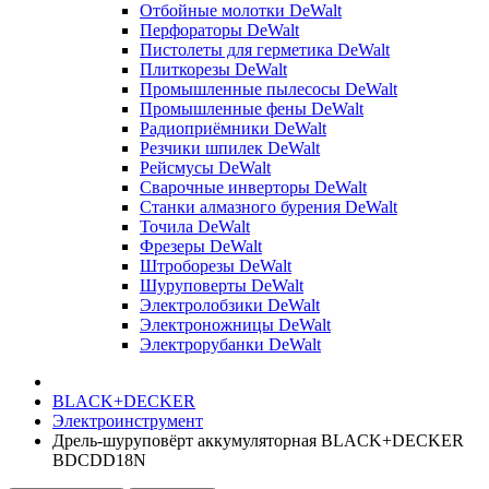
Отбойные молотки DeWalt
Перфораторы DeWalt
Пистолеты для герметика DeWalt
Плиткорезы DeWalt
Промышленные пылесосы DeWalt
Промышленные фены DeWalt
Радиоприёмники DeWalt
Резчики шпилек DeWalt
Рейсмусы DeWalt
Сварочные инверторы DeWalt
Станки алмазного бурения DeWalt
Точила DeWalt
Фрезеры DeWalt
Штроборезы DeWalt
Шуруповерты DeWalt
Электролобзики DeWalt
Электроножницы DeWalt
Электрорубанки DeWalt
BLACK+DECKER
Электроинструмент
Дрель-шуруповёрт аккумуляторная BLACK+DECKER
BDCDD18N