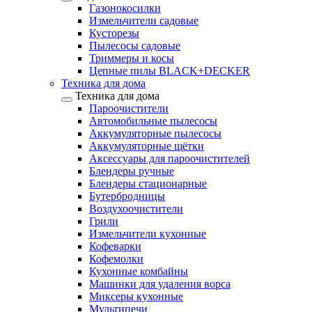
Газонокосилки
Измельчители садовые
Кусторезы
Пылесосы садовые
Триммеры и косы
Цепные пилы BLACK+DECKER
Техника для дома
Техника для дома
Пароочистители
Автомобильные пылесосы
Аккумуляторные пылесосы
Аккумуляторные щётки
Аксессуары для пароочистителей
Блендеры ручные
Блендеры стационарные
Бутербродницы
Воздухоочистители
Грили
Измельчители кухонные
Кофеварки
Кофемолки
Кухонные комбайны
Машинки для удаления ворса
Миксеры кухонные
Мультипечи