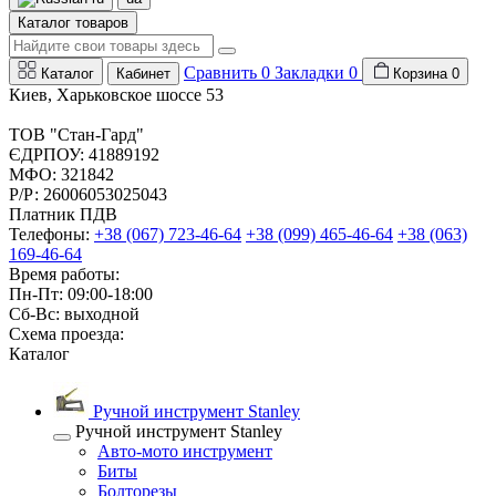
Каталог товаров
Сравнить
0
Закладки
0
Каталог
Кабинет
Корзина
0
Киев, Харьковское шоссе 53
ТОВ "Стан-Гард"
ЄДРПОУ: 41889192
МФО: 321842
Р/Р: 26006053025043
Платник ПДВ
Телефоны:
+38 (067) 723-46-64
+38 (099) 465-46-64
+38 (063)
169-46-64
Время работы:
Пн-Пт: 09:00-18:00
Сб-Вс: выходной
Схема проезда:
Каталог
Ручной инструмент Stanley
Ручной инструмент Stanley
Авто-мото инструмент
Биты
Болторезы