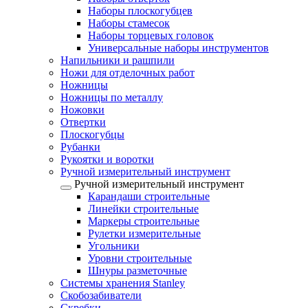
Наборы плоскогубцев
Наборы стамесок
Наборы торцевых головок
Универсальные наборы инструментов
Напильники и рашпили
Ножи для отделочных работ
Ножницы
Ножницы по металлу
Ножовки
Отвертки
Плоскогубцы
Рубанки
Рукоятки и воротки
Ручной измерительный инструмент
Ручной измерительный инструмент
Карандаши строительные
Линейки строительные
Маркеры строительные
Рулетки измерительные
Угольники
Уровни строительные
Шнуры разметочные
Системы хранения Stanley
Скобозабиватели
Скребки