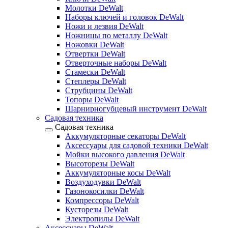
Молотки DeWalt
Наборы ключей и головок DeWalt
Ножи и лезвия DeWalt
Ножницы по металлу DeWalt
Ножовки DeWalt
Отвертки DeWalt
Отверточные наборы DeWalt
Стамески DeWalt
Степлеры DeWalt
Струбцины DeWalt
Топоры DeWalt
Шарнирногубцевый инструмент DeWalt
Садовая техника
Садовая техника
Аккумуляторные секаторы DeWalt
Аксессуары для садовой техники DeWalt
Мойки высокого давления DeWalt
Высоторезы DeWalt
Аккумуляторные косы DeWalt
Воздуходувки DeWalt
Газонокосилки DeWalt
Компрессоры DeWalt
Кусторезы DeWalt
Электропилы DeWalt
Аксессуары DeWalt