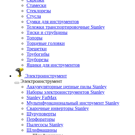
Стамески
Стеклорезы
Стусла
Сумки для инструментов
Тележки транспортировочные Stanley
Тиски и струбцины
Топоры
Торцевые головки
Трещетки
Трубогибы
Труборезы
Ящики для инструментов
Электроинструмент
Электроинструмент
Аккумуляторные цепные пилы Stanley
Наборы электроинструментов Stanley
Stanley FatMax
Мультифункциональный инструмент Stanley
Сварочные инверторы Stanley
Шуруповерты
Перфораторы
Пылесосы Stanley
Шлифмашины