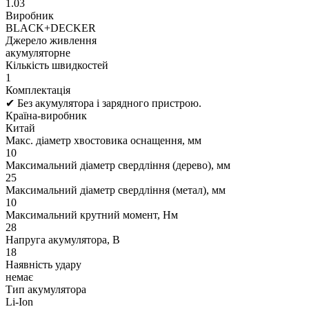
1.03
Виробник
BLACK+DECKER
Джерело живлення
акумуляторне
Кількість швидкостей
1
Комплектація
✔ Без акумулятора і зарядного пристрою.
Країна-виробник
Китай
Макс. діаметр хвостовика оснащення, мм
10
Максимальний діаметр свердління (дерево), мм
25
Максимальний діаметр свердління (метал), мм
10
Максимальний крутний момент, Нм
28
Напруга акумулятора, В
18
Наявність удару
немає
Тип акумулятора
Li-Ion