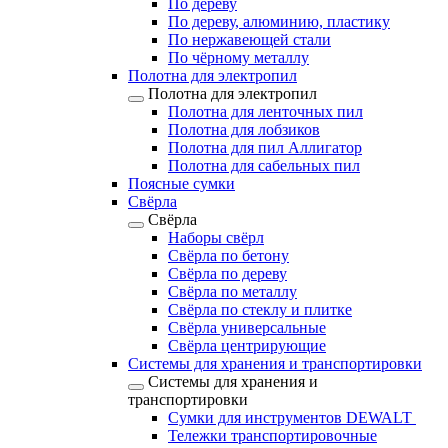
По дереву
По дереву, алюминию, пластику
По нержавеющей стали
По чёрному металлу
Полотна для электропил
Полотна для электропил
Полотна для ленточных пил
Полотна для лобзиков
Полотна для пил Аллигатор
Полотна для сабельных пил
Поясные сумки
Свёрла
Свёрла
Наборы свёрл
Свёрла по бетону
Свёрла по дереву
Свёрла по металлу
Свёрла по стеклу и плитке
Свёрла универсальные
Свёрла центрирующие
Системы для хранения и транспортировки
Системы для хранения и
транспортировки
Сумки для инструментов DEWALT
Тележки транспортировочные