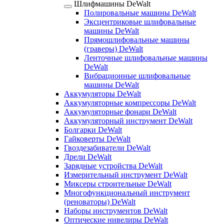
Шлифмашины DeWalt
Полировальные машины DeWalt
Эксцентриковые шлифовальные
машины DeWalt
Прямошлифовальные машины
(граверы) DeWalt
Ленточные шлифовальные машины
DeWalt
Вибрационные шлифовальные
машины DeWalt
Аккумуляторы DeWalt
Аккумуляторные компрессоры DeWalt
Аккумуляторные фонари DeWalt
Аккумуляторный инструмент DeWalt
Болгарки DeWalt
Гайковерты DeWalt
Гвоздезабиватели DeWalt
Дрели DeWalt
Зарядные устройства DeWalt
Измерительный инструмент DeWalt
Миксеры строительные DeWalt
Многофункциональный инструмент
(реноваторы) DeWalt
Наборы инструментов DeWalt
Оптические нивелиры DeWalt