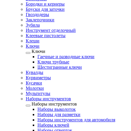
Бородки и кернеры
Бруски для заточки
Гвоздодеры
Заклепочники
Зубила
Инструмент отделочный
Клеевые пистолеты
Клещи
Ключи
Ключи
Гаечные и разводные ключи
Ключи трубные
Шестигранные ключи
Кувалды
Курвиметры
Кусачки
Молотки
Мультитулы
Наборы инструментов
Наборы инструментов
Наборы выколоток
Наборы для разметки
Наборы инструментов для автомобиля
Наборы ключей
Наборы отверток