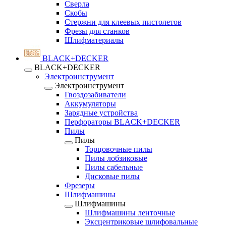
Сверла
Скобы
Стержни для клеевых пистолетов
Фрезы для станков
Шлифматериалы
BLACK+DECKER
BLACK+DECKER
Электроинструмент
Электроинструмент
Гвоздозабиватели
Аккумуляторы
Зарядные устройства
Перфораторы BLACK+DECKER
Пилы
Пилы
Торцовочные пилы
Пилы лобзиковые
Пилы сабельные
Дисковые пилы
Фрезеры
Шлифмашины
Шлифмашины
Шлифмашины ленточные
Эксцентриковые шлифовальные