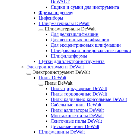
DeWALT
Ящики и сумки для инструмента
Фрезы по дереву
Цифенборы
Шлифматериалы DeWalt
Шлифматериалы DeWalt
Для дельташлифмашин
Для ленточных шлифмашин
Для эксцентриковых шлифмашин
Шлифовально полировальные тарелки
Шлифплатформы
Щетки для электроинструмента
Электроинструмент DeWalt
Электроинструмент DeWalt
Пилы DeWalt
Пилы DeWalt
Пилы циркулярные DeWalt
Пилы торцовочные DeWalt
Пилы радиально-консольные DeWalt
Сабельные пилы DeWalt
Пилы аллигаторы DeWalt
Монтажные пилы DeWalt
Ленточные пилы DeWalt
Дисковые пилы DeWalt
Шлифмашины DeWalt