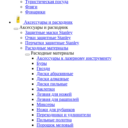
Туристическая посуда
Фляги
Фонарики
Аксессуары и расходник
Аксессуары и расходник
Защитные маски Stanley
Очки защитные Stanley
Перчатки защитные Stanley
Расходные материалы
Расходные материалы
Аксессуары к лазерному инструменту
Буры
Гвозди
Диски абразивные
Диски алмазные
Диски пильные
Заклепки
Лезвия для ножей
Лезвия для рашпилей
Миксеры
Ножи для рубанков
Переходники и удлинители
Пильные полотна
Порошок меловый