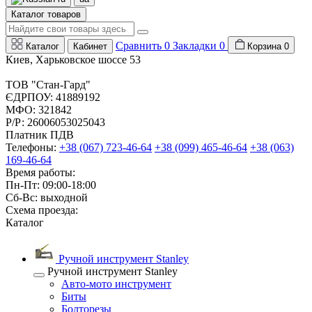
Каталог товаров
Сравнить
0
Закладки
0
Каталог
Кабинет
Корзина
0
Киев, Харьковское шоссе 53
ТОВ "Стан-Гард"
ЄДРПОУ: 41889192
МФО: 321842
Р/Р: 26006053025043
Платник ПДВ
Телефоны:
+38 (067) 723-46-64
+38 (099) 465-46-64
+38 (063)
169-46-64
Время работы:
Пн-Пт: 09:00-18:00
Сб-Вс: выходной
Схема проезда:
Каталог
Ручной инструмент Stanley
Ручной инструмент Stanley
Авто-мото инструмент
Биты
Болторезы