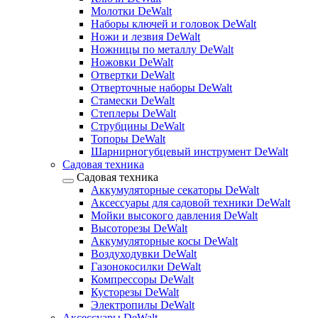
Молотки DeWalt
Наборы ключей и головок DeWalt
Ножи и лезвия DeWalt
Ножницы по металлу DeWalt
Ножовки DeWalt
Отвертки DeWalt
Отверточные наборы DeWalt
Стамески DeWalt
Степлеры DeWalt
Струбцины DeWalt
Топоры DeWalt
Шарнирногубцевый инструмент DeWalt
Садовая техника
Садовая техника
Аккумуляторные секаторы DeWalt
Аксессуары для садовой техники DeWalt
Мойки высокого давления DeWalt
Высоторезы DeWalt
Аккумуляторные косы DeWalt
Воздуходувки DeWalt
Газонокосилки DeWalt
Компрессоры DeWalt
Кусторезы DeWalt
Электропилы DeWalt
Аксессуары DeWalt