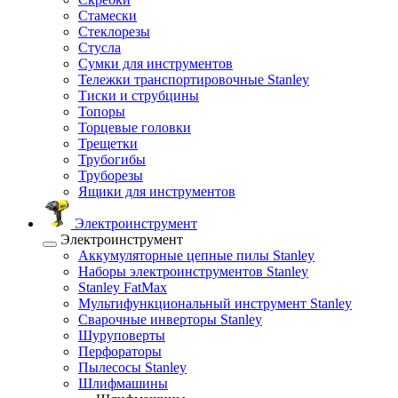
Стамески
Стеклорезы
Стусла
Сумки для инструментов
Тележки транспортировочные Stanley
Тиски и струбцины
Топоры
Торцевые головки
Трещетки
Трубогибы
Труборезы
Ящики для инструментов
Электроинструмент
Электроинструмент
Аккумуляторные цепные пилы Stanley
Наборы электроинструментов Stanley
Stanley FatMax
Мультифункциональный инструмент Stanley
Сварочные инверторы Stanley
Шуруповерты
Перфораторы
Пылесосы Stanley
Шлифмашины