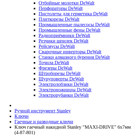
Отбойные молотки DeWalt
Перфораторы DeWalt
Пистолеты для герметика DeWalt
Плиткорезы DeWalt
Промышленные пылесосы DeWalt
Промышленные фены DeWalt
Радиоприёмники DeWalt
Резчики шпилек DeWalt
Рейсмусы DeWalt
Сварочные инверторы DeWalt
Станки алмазного бурения DeWalt
Точила DeWalt
Фрезеры DeWalt
Штроборезы DeWalt
Шуруповерты DeWalt
Электролобзики DeWalt
Электроножницы DeWalt
Электрорубанки DeWalt
Ручной инструмент Stanley
Ключи
Гаечные и разводные ключи
Ключ гаечный накидной Stanley "MAXI-DRIVE" 6х7мм
(4-87-801)