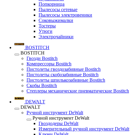
Попкорница
Пылесосы сетевые
Пылесосы электровеники
Соковыжималки
Тостеры
Утюги
Электрочайники
BOSTITCH
BOSTITCH
Гвозди Bostitch
Компрессоры Bostitch
Пистолеты гвоздозабивные Bostitch
Пистолеты скобозабивные Bostitch
Пистолеты шпилькозабивные Bostitch
Скобы Bostitch
Степлеры механические пневматические Bostitch
DEWALT
DEWALT
Ручной инструмент DeWalt
Ручной инструмент DeWalt
Гвоздодеры DeWalt
Измерительный ручной инструмент DeWalt
Ключи DeWalt