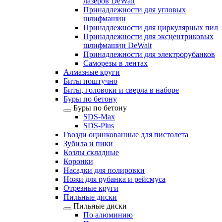
лазеров DeWalt
Принадлежности для угловых
шлифмашин
Принадлежности для циркулярных пил
Принадлежности для эксцентриковых
шлифмашин DeWalt
Принадлежности для электрорубанков
Саморезы в лентах
Алмазные круги
Биты поштучно
Биты, головоки и сверла в наборе
Буры по бетону
Буры по бетону
SDS-Max
SDS-Plus
Гвозди оцинкованные для пистолета
Зубила и пики
Козлы складные
Коронки
Насадки для полировки
Ножи для рубанка и рейсмуса
Отрезные круги
Пильные диски
Пильные диски
По алюминию