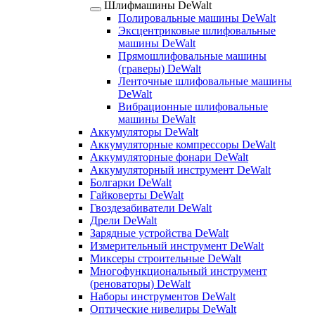
Шлифмашины DeWalt
Полировальные машины DeWalt
Эксцентриковые шлифовальные
машины DeWalt
Прямошлифовальные машины
(граверы) DeWalt
Ленточные шлифовальные машины
DeWalt
Вибрационные шлифовальные
машины DeWalt
Аккумуляторы DeWalt
Аккумуляторные компрессоры DeWalt
Аккумуляторные фонари DeWalt
Аккумуляторный инструмент DeWalt
Болгарки DeWalt
Гайковерты DeWalt
Гвоздезабиватели DeWalt
Дрели DeWalt
Зарядные устройства DeWalt
Измерительный инструмент DeWalt
Миксеры строительные DeWalt
Многофункциональный инструмент
(реноваторы) DeWalt
Наборы инструментов DeWalt
Оптические нивелиры DeWalt