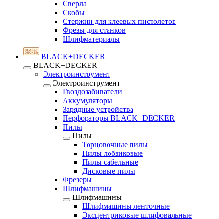
Сверла
Скобы
Стержни для клеевых пистолетов
Фрезы для станков
Шлифматериалы
BLACK+DECKER
BLACK+DECKER
Электроинструмент
Электроинструмент
Гвоздозабиватели
Аккумуляторы
Зарядные устройства
Перфораторы BLACK+DECKER
Пилы
Пилы
Торцовочные пилы
Пилы лобзиковые
Пилы сабельные
Дисковые пилы
Фрезеры
Шлифмашины
Шлифмашины
Шлифмашины ленточные
Эксцентриковые шлифовальные