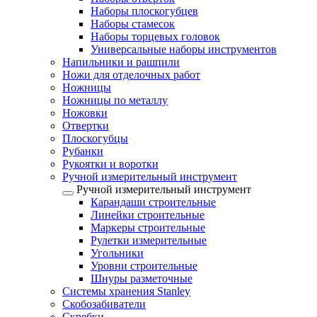
Наборы плоскогубцев
Наборы стамесок
Наборы торцевых головок
Универсальные наборы инструментов
Напильники и рашпили
Ножи для отделочных работ
Ножницы
Ножницы по металлу
Ножовки
Отвертки
Плоскогубцы
Рубанки
Рукоятки и воротки
Ручной измерительный инструмент
Ручной измерительный инструмент
Карандаши строительные
Линейки строительные
Маркеры строительные
Рулетки измерительные
Угольники
Уровни строительные
Шнуры разметочные
Системы хранения Stanley
Скобозабиватели
Скребки