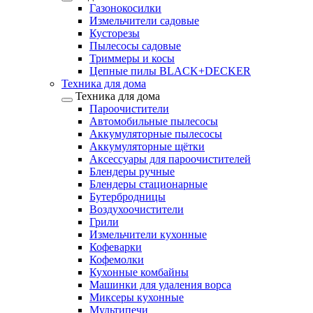
Газонокосилки
Измельчители садовые
Кусторезы
Пылесосы садовые
Триммеры и косы
Цепные пилы BLACK+DECKER
Техника для дома
Техника для дома
Пароочистители
Автомобильные пылесосы
Аккумуляторные пылесосы
Аккумуляторные щётки
Аксессуары для пароочистителей
Блендеры ручные
Блендеры стационарные
Бутербродницы
Воздухоочистители
Грили
Измельчители кухонные
Кофеварки
Кофемолки
Кухонные комбайны
Машинки для удаления ворса
Миксеры кухонные
Мультипечи