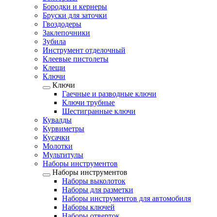
Бородки и кернеры
Бруски для заточки
Гвоздодеры
Заклепочники
Зубила
Инструмент отделочный
Клеевые пистолеты
Клещи
Ключи
Ключи
Гаечные и разводные ключи
Ключи трубные
Шестигранные ключи
Кувалды
Курвиметры
Кусачки
Молотки
Мультитулы
Наборы инструментов
Наборы инструментов
Наборы выколоток
Наборы для разметки
Наборы инструментов для автомобиля
Наборы ключей
Наборы отверток