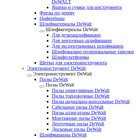
DeWALT
Ящики и сумки для инструмента
Фрезы по дереву
Цифенборы
Шлифматериалы DeWalt
Шлифматериалы DeWalt
Для дельташлифмашин
Для ленточных шлифмашин
Для эксцентриковых шлифмашин
Шлифовально полировальные тарелки
Шлифплатформы
Щетки для электроинструмента
Электроинструмент DeWalt
Электроинструмент DeWalt
Пилы DeWalt
Пилы DeWalt
Пилы циркулярные DeWalt
Пилы торцовочные DeWalt
Пилы радиально-консольные DeWalt
Сабельные пилы DeWalt
Пилы аллигаторы DeWalt
Монтажные пилы DeWalt
Ленточные пилы DeWalt
Дисковые пилы DeWalt
Шлифмашины DeWalt