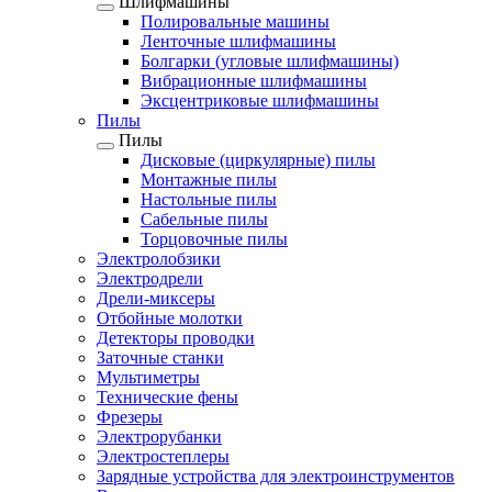
Шлифмашины
Полировальные машины
Ленточные шлифмашины
Болгарки (угловые шлифмашины)
Вибрационные шлифмашины
Эксцентриковые шлифмашины
Пилы
Пилы
Дисковые (циркулярные) пилы
Монтажные пилы
Настольные пилы
Сабельные пилы
Торцовочные пилы
Электролобзики
Электродрели
Дрели-миксеры
Отбойные молотки
Детекторы проводки
Заточные станки
Мультиметры
Технические фены
Фрезеры
Электрорубанки
Электростеплеры
Зарядные устройства для электроинструментов