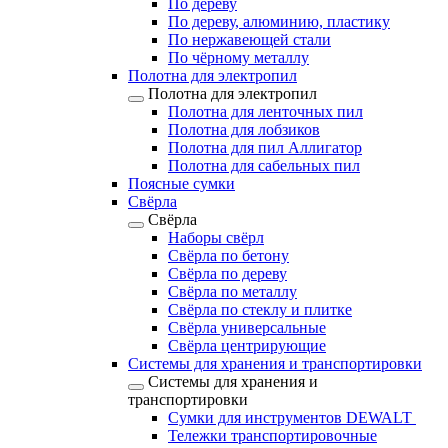
По дереву
По дереву, алюминию, пластику
По нержавеющей стали
По чёрному металлу
Полотна для электропил
Полотна для электропил
Полотна для ленточных пил
Полотна для лобзиков
Полотна для пил Аллигатор
Полотна для сабельных пил
Поясные сумки
Свёрла
Свёрла
Наборы свёрл
Свёрла по бетону
Свёрла по дереву
Свёрла по металлу
Свёрла по стеклу и плитке
Свёрла универсальные
Свёрла центрирующие
Системы для хранения и транспортировки
Системы для хранения и
транспортировки
Сумки для инструментов DEWALT
Тележки транспортировочные