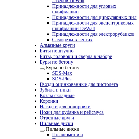
лазеров DeWalt
Принадлежности для угловых
шлифмашин
Принадлежности для циркулярных пил
Принадлежности для эксцентриковых
шлифмашин DeWalt
Принадлежности для электрорубанков
Саморезы в лентах
Алмазные круги
Биты поштучно
Биты, головоки и сверла в наборе
Буры по бетону
Буры по бетону
SDS-Max
SDS-Plus
Гвозди оцинкованные для пистолета
Зубила и пики
Козлы складные
Коронки
Насадки для полировки
Ножи для рубанка и рейсмуса
Отрезные круги
Пильные диски
Пильные диски
По алюминию