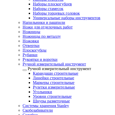
Наборы плоскогубцев
Наборы стамесок
Наборы торцевых головок
Универсальные наборы инструментов
Напильники и рашпили
Ножи для отделочных работ
Ножницы
Ножницы по металлу
Ножовки
Отвертки
Плоскогубцы
Рубанки
Рукоятки и воротки
Ручной измерительный инструмент
Ручной измерительный инструмент
Карандаши строительные
Линейки строительные
Маркеры строительные
Рулетки измерительные
Угольники
Уровни строительные
Шнуры разметочные
Системы хранения Stanley
Скобозабиватели
Скребки