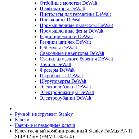
Отбойные молотки DeWalt
Перфораторы DeWalt
Пистолеты для герметика DeWalt
Плиткорезы DeWalt
Промышленные пылесосы DeWalt
Промышленные фены DeWalt
Радиоприёмники DeWalt
Резчики шпилек DeWalt
Рейсмусы DeWalt
Сварочные инверторы DeWalt
Станки алмазного бурения DeWalt
Точила DeWalt
Фрезеры DeWalt
Штроборезы DeWalt
Шуруповерты DeWalt
Электролобзики DeWalt
Электроножницы DeWalt
Электрорубанки DeWalt
Ручной инструмент Stanley
Ключи
Гаечные и разводные ключи
Ключ гаечный комбинированный Stanley FatMax ANTI
SLIP 12 мм (FMMT13035-0)