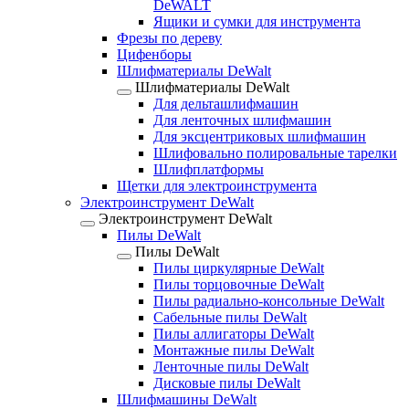
DeWALT
Ящики и сумки для инструмента
Фрезы по дереву
Цифенборы
Шлифматериалы DeWalt
Шлифматериалы DeWalt
Для дельташлифмашин
Для ленточных шлифмашин
Для эксцентриковых шлифмашин
Шлифовально полировальные тарелки
Шлифплатформы
Щетки для электроинструмента
Электроинструмент DeWalt
Электроинструмент DeWalt
Пилы DeWalt
Пилы DeWalt
Пилы циркулярные DeWalt
Пилы торцовочные DeWalt
Пилы радиально-консольные DeWalt
Сабельные пилы DeWalt
Пилы аллигаторы DeWalt
Монтажные пилы DeWalt
Ленточные пилы DeWalt
Дисковые пилы DeWalt
Шлифмашины DeWalt