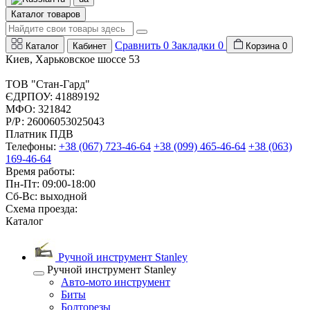
Каталог товаров
Сравнить
0
Закладки
0
Каталог
Кабинет
Корзина
0
Киев, Харьковское шоссе 53
ТОВ "Стан-Гард"
ЄДРПОУ: 41889192
МФО: 321842
Р/Р: 26006053025043
Платник ПДВ
Телефоны:
+38 (067) 723-46-64
+38 (099) 465-46-64
+38 (063)
169-46-64
Время работы:
Пн-Пт: 09:00-18:00
Сб-Вс: выходной
Схема проезда:
Каталог
Ручной инструмент Stanley
Ручной инструмент Stanley
Авто-мото инструмент
Биты
Болторезы