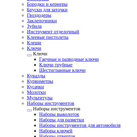
Бородки и кернеры
Бруски для заточки
Гвоздодеры
Заклепочники
Зубила
Инструмент отделочный
Клеевые пистолеты
Клещи
Ключи
Ключи
Гаечные и разводные ключи
Ключи трубные
Шестигранные ключи
Кувалды
Курвиметры
Кусачки
Молотки
Мультитулы
Наборы инструментов
Наборы инструментов
Наборы выколоток
Наборы для разметки
Наборы инструментов для автомобиля
Наборы ключей
Наборы отверток