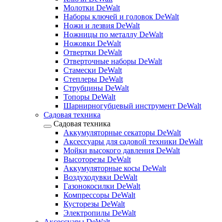
Молотки DeWalt
Наборы ключей и головок DeWalt
Ножи и лезвия DeWalt
Ножницы по металлу DeWalt
Ножовки DeWalt
Отвертки DeWalt
Отверточные наборы DeWalt
Стамески DeWalt
Степлеры DeWalt
Струбцины DeWalt
Топоры DeWalt
Шарнирногубцевый инструмент DeWalt
Садовая техника
Садовая техника
Аккумуляторные секаторы DeWalt
Аксессуары для садовой техники DeWalt
Мойки высокого давления DeWalt
Высоторезы DeWalt
Аккумуляторные косы DeWalt
Воздуходувки DeWalt
Газонокосилки DeWalt
Компрессоры DeWalt
Кусторезы DeWalt
Электропилы DeWalt
Аксессуары DeWalt