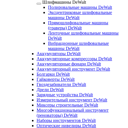
Шлифмашины DeWalt
Полировальные машины DeWalt
Эксцентриковые шлифовальные
машины DeWalt
Прямошлифовальные машины
(граверы) DeWalt
Ленточные шлифовальные машины
DeWalt
Вибрационные шлифовальные
машины DeWalt
Аккумуляторы DeWalt
Аккумуляторные компрессоры DeWalt
Аккумуляторные фонари DeWalt
Аккумуляторный инструмент DeWalt
Болгарки DeWalt
Гайковерты DeWalt
Гвоздезабиватели DeWalt
Дрели DeWalt
Зарядные устройства DeWalt
Измерительный инструмент DeWalt
Миксеры строительные DeWalt
Многофункциональный инструмент
(реноваторы) DeWalt
Наборы инструментов DeWalt
Оптические нивелиры DeWalt