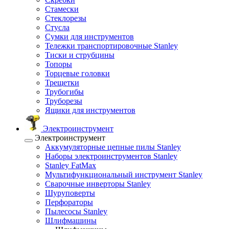
Стамески
Стеклорезы
Стусла
Сумки для инструментов
Тележки транспортировочные Stanley
Тиски и струбцины
Топоры
Торцевые головки
Трещетки
Трубогибы
Труборезы
Ящики для инструментов
Электроинструмент
Электроинструмент
Аккумуляторные цепные пилы Stanley
Наборы электроинструментов Stanley
Stanley FatMax
Мультифункциональный инструмент Stanley
Сварочные инверторы Stanley
Шуруповерты
Перфораторы
Пылесосы Stanley
Шлифмашины