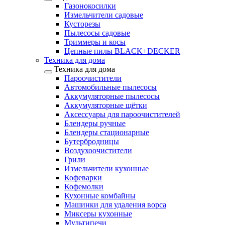
Газонокосилки
Измельчители садовые
Кусторезы
Пылесосы садовые
Триммеры и косы
Цепные пилы BLACK+DECKER
Техника для дома
Техника для дома
Пароочистители
Автомобильные пылесосы
Аккумуляторные пылесосы
Аккумуляторные щётки
Аксессуары для пароочистителей
Блендеры ручные
Блендеры стационарные
Бутербродницы
Воздухоочистители
Грили
Измельчители кухонные
Кофеварки
Кофемолки
Кухонные комбайны
Машинки для удаления ворса
Миксеры кухонные
Мультипечи