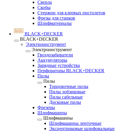
Сверла
Скобы
Стержни для клеевых пистолетов
Фрезы для станков
Шлифматериалы
BLACK+DECKER
BLACK+DECKER
Электроинструмент
Электроинструмент
Гвоздозабиватели
Аккумуляторы
Зарядные устройства
Перфораторы BLACK+DECKER
Пилы
Пилы
Торцовочные пилы
Пилы лобзиковые
Пилы сабельные
Дисковые пилы
Фрезеры
Шлифмашины
Шлифмашины
Шлифмашины ленточные
Эксцентриковые шлифовальные