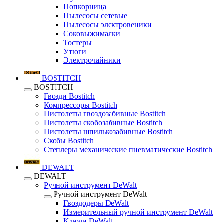
Попкорница
Пылесосы сетевые
Пылесосы электровеники
Соковыжималки
Тостеры
Утюги
Электрочайники
BOSTITCH
BOSTITCH
Гвозди Bostitch
Компрессоры Bostitch
Пистолеты гвоздозабивные Bostitch
Пистолеты скобозабивные Bostitch
Пистолеты шпилькозабивные Bostitch
Скобы Bostitch
Степлеры механические пневматические Bostitch
DEWALT
DEWALT
Ручной инструмент DeWalt
Ручной инструмент DeWalt
Гвоздодеры DeWalt
Измерительный ручной инструмент DeWalt
Ключи DeWalt