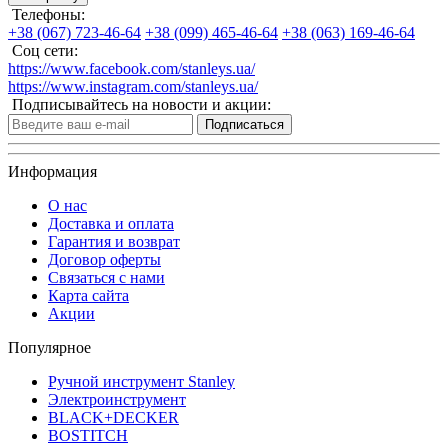
Телефоны:
+38 (067) 723-46-64
+38 (099) 465-46-64
+38 (063) 169-46-64
Соц сети:
https://www.facebook.com/stanleys.ua/
https://www.instagram.com/stanleys.ua/
Подписывайтесь на новости и акции:
Подписаться
Информация
О нас
Доставка и оплата
Гарантия и возврат
Договор оферты
Связаться с нами
Карта сайта
Акции
Популярное
Ручной инструмент Stanley
Электроинструмент
BLACK+DECKER
BOSTITCH