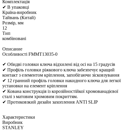
Комплектація
✔ В упаковці
Країна-виробник
Тайвань (Китай)
Розмір, мм
12
Тип
комбіновані
Описание
Особливості FMMT13035-0
✔ Обидві головки ключа відхилені від осі на 15 градусів
✔ Профіль головки ріжкового ключа забезпечує кращий
контакт з елементом кріплення, запобігаючи зісковзування
✔ 12 гранний профіль головки накидного ключа для легкої
установки на елемент кріплення
✔ Кована конструкція із корозійностійкої хромованадієвої
сталі з матовим хромовим покриттям.
✔ Протиковзкий дизайн захоплення ANTI SLIP
Характеристики
Виробник
STANLEY