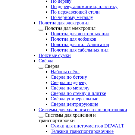
По дереву
По дереву, алюминию, пластику
По нержавеющей стали
По чёрному металлу
Полотна для электропил
Полотна для электропил
Полотна для ленточных пил
Полотна для лобзиков
Полотна для пил Аллигатор
Полотна для сабельных пил
Поясные сумки
Свёрла
Свёрла
Наборы свёрл
Свёрла по бетону
Свёрла по дереву
Свёрла по металлу
Свёрла по стеклу и плитке
Свёрла универсальные
Свёрла центрирующие
Системы для хранения и транспортировки
Системы для хранения и
транспортировки
Сумки для инструментов DEWALT
Тележки транспортировочные