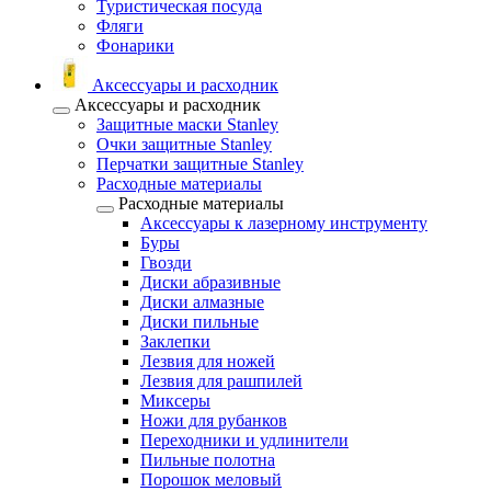
Туристическая посуда
Фляги
Фонарики
Аксессуары и расходник
Аксессуары и расходник
Защитные маски Stanley
Очки защитные Stanley
Перчатки защитные Stanley
Расходные материалы
Расходные материалы
Аксессуары к лазерному инструменту
Буры
Гвозди
Диски абразивные
Диски алмазные
Диски пильные
Заклепки
Лезвия для ножей
Лезвия для рашпилей
Миксеры
Ножи для рубанков
Переходники и удлинители
Пильные полотна
Порошок меловый