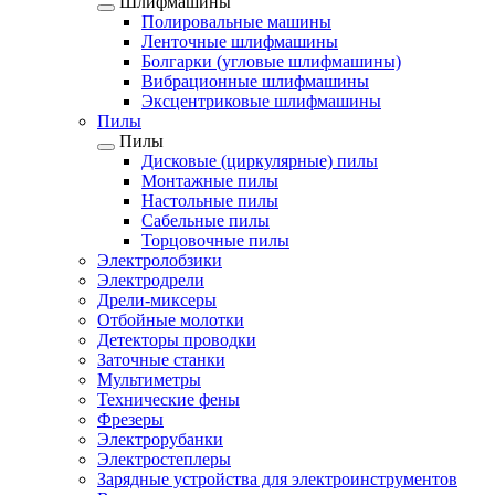
Шлифмашины
Полировальные машины
Ленточные шлифмашины
Болгарки (угловые шлифмашины)
Вибрационные шлифмашины
Эксцентриковые шлифмашины
Пилы
Пилы
Дисковые (циркулярные) пилы
Монтажные пилы
Настольные пилы
Сабельные пилы
Торцовочные пилы
Электролобзики
Электродрели
Дрели-миксеры
Отбойные молотки
Детекторы проводки
Заточные станки
Мультиметры
Технические фены
Фрезеры
Электрорубанки
Электростеплеры
Зарядные устройства для электроинструментов