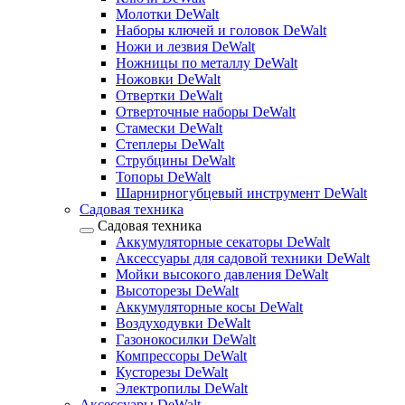
Молотки DeWalt
Наборы ключей и головок DeWalt
Ножи и лезвия DeWalt
Ножницы по металлу DeWalt
Ножовки DeWalt
Отвертки DeWalt
Отверточные наборы DeWalt
Стамески DeWalt
Степлеры DeWalt
Струбцины DeWalt
Топоры DeWalt
Шарнирногубцевый инструмент DeWalt
Садовая техника
Садовая техника
Аккумуляторные секаторы DeWalt
Аксессуары для садовой техники DeWalt
Мойки высокого давления DeWalt
Высоторезы DeWalt
Аккумуляторные косы DeWalt
Воздуходувки DeWalt
Газонокосилки DeWalt
Компрессоры DeWalt
Кусторезы DeWalt
Электропилы DeWalt
Аксессуары DeWalt