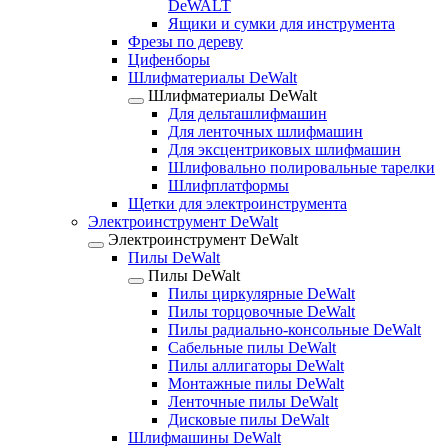
DeWALT
Ящики и сумки для инструмента
Фрезы по дереву
Цифенборы
Шлифматериалы DeWalt
Шлифматериалы DeWalt
Для дельташлифмашин
Для ленточных шлифмашин
Для эксцентриковых шлифмашин
Шлифовально полировальные тарелки
Шлифплатформы
Щетки для электроинструмента
Электроинструмент DeWalt
Электроинструмент DeWalt
Пилы DeWalt
Пилы DeWalt
Пилы циркулярные DeWalt
Пилы торцовочные DeWalt
Пилы радиально-консольные DeWalt
Сабельные пилы DeWalt
Пилы аллигаторы DeWalt
Монтажные пилы DeWalt
Ленточные пилы DeWalt
Дисковые пилы DeWalt
Шлифмашины DeWalt