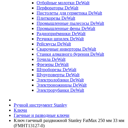
Отбойные молотки DeWalt
Перфораторы DeWalt
Пистолеты для герметика DeWalt
Плиткорезы DeWalt
Промышленные пылесосы DeWalt
Промышленные фены DeWalt
Радиоприёмники DeWalt
Резчики шпилек DeWalt
Рейсмусы DeWalt
Сварочные инверторы DeWalt
Станки алмазного бурения DeWalt
Точила DeWalt
Фрезеры DeWalt
Штроборезы DeWalt
Шуруповерты DeWalt
Электролобзики DeWalt
Электроножницы DeWalt
Электрорубанки DeWalt
Ручной инструмент Stanley
Ключи
Гаечные и разводные ключи
Ключ гаечный раздвижной Stanley FatMax 250 мм 33 мм
(FMHT13127-0)