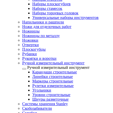
Наборы плоскогубцев
Наборы стамесок
Наборы торцевых головок
Универсальные наборы инструментов
Напильники и рашпили
Ножи для отделочных работ
Ножницы
Ножницы по металлу
Ножовки
Отвертки
Плоскогубцы
Рубанки
Рукоятки и воротки
Ручной измерительный инструмент
Ручной измерительный инструмент
Карандаши строительные
Линейки строительные
Маркеры строительные
Рулетки измерительные
Угольники
Уровни строительные
Шнуры разметочные
Системы хранения Stanley
Скобозабиватели
Скребки