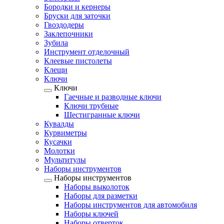
Бородки и кернеры
Бруски для заточки
Гвоздодеры
Заклепочники
Зубила
Инструмент отделочный
Клеевые пистолеты
Клещи
Ключи
Ключи
Гаечные и разводные ключи
Ключи трубные
Шестигранные ключи
Кувалды
Курвиметры
Кусачки
Молотки
Мультитулы
Наборы инструментов
Наборы инструментов
Наборы выколоток
Наборы для разметки
Наборы инструментов для автомобиля
Наборы ключей
Наборы отверток