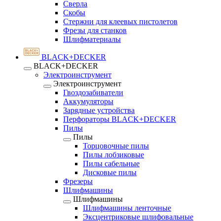
Сверла
Скобы
Стержни для клеевых пистолетов
Фрезы для станков
Шлифматериалы
BLACK+DECKER
BLACK+DECKER
Электроинструмент
Электроинструмент
Гвоздозабиватели
Аккумуляторы
Зарядные устройства
Перфораторы BLACK+DECKER
Пилы
Пилы
Торцовочные пилы
Пилы лобзиковые
Пилы сабельные
Дисковые пилы
Фрезеры
Шлифмашины
Шлифмашины
Шлифмашины ленточные
Эксцентриковые шлифовальные