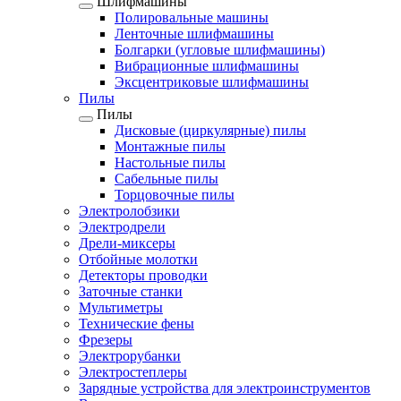
Шлифмашины
Полировальные машины
Ленточные шлифмашины
Болгарки (угловые шлифмашины)
Вибрационные шлифмашины
Эксцентриковые шлифмашины
Пилы
Пилы
Дисковые (циркулярные) пилы
Монтажные пилы
Настольные пилы
Сабельные пилы
Торцовочные пилы
Электролобзики
Электродрели
Дрели-миксеры
Отбойные молотки
Детекторы проводки
Заточные станки
Мультиметры
Технические фены
Фрезеры
Электрорубанки
Электростеплеры
Зарядные устройства для электроинструментов