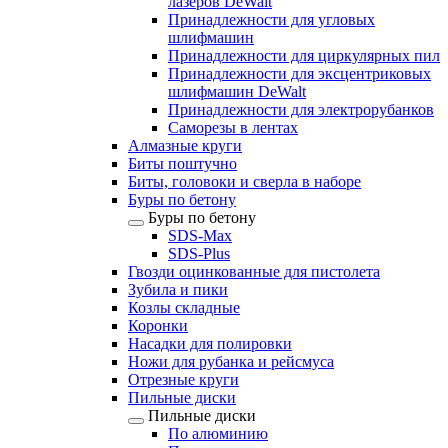
лазеров DeWalt
Принадлежности для угловых
шлифмашин
Принадлежности для циркулярных пил
Принадлежности для эксцентриковых
шлифмашин DeWalt
Принадлежности для электрорубанков
Саморезы в лентах
Алмазные круги
Биты поштучно
Биты, головоки и сверла в наборе
Буры по бетону
Буры по бетону
SDS-Max
SDS-Plus
Гвозди оцинкованные для пистолета
Зубила и пики
Козлы складные
Коронки
Насадки для полировки
Ножи для рубанка и рейсмуса
Отрезные круги
Пильные диски
Пильные диски
По алюминию