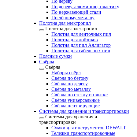
По дереву
По дереву, алюминию, пластику
По нержавеющей стали
По чёрному металлу
Полотна для электропил
Полотна для электропил
Полотна для ленточных пил
Полотна для лобзиков
Полотна для пил Аллигатор
Полотна для сабельных пил
Поясные сумки
Свёрла
Свёрла
Наборы свёрл
Свёрла по бетону
Свёрла по дереву
Свёрла по металлу
Свёрла по стеклу и плитке
Свёрла универсальные
Свёрла центрирующие
Системы для хранения и транспортировки
Системы для хранения и
транспортировки
Сумки для инструментов DEWALT
Тележки транспортировочные