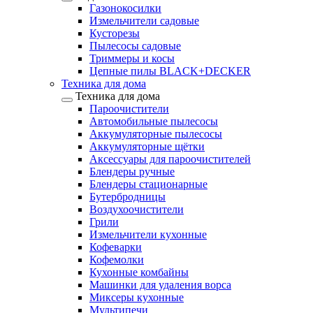
Газонокосилки
Измельчители садовые
Кусторезы
Пылесосы садовые
Триммеры и косы
Цепные пилы BLACK+DECKER
Техника для дома
Техника для дома
Пароочистители
Автомобильные пылесосы
Аккумуляторные пылесосы
Аккумуляторные щётки
Аксессуары для пароочистителей
Блендеры ручные
Блендеры стационарные
Бутербродницы
Воздухоочистители
Грили
Измельчители кухонные
Кофеварки
Кофемолки
Кухонные комбайны
Машинки для удаления ворса
Миксеры кухонные
Мультипечи