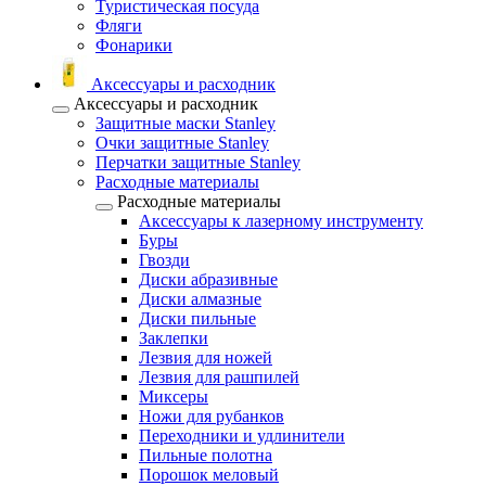
Туристическая посуда
Фляги
Фонарики
Аксессуары и расходник
Аксессуары и расходник
Защитные маски Stanley
Очки защитные Stanley
Перчатки защитные Stanley
Расходные материалы
Расходные материалы
Аксессуары к лазерному инструменту
Буры
Гвозди
Диски абразивные
Диски алмазные
Диски пильные
Заклепки
Лезвия для ножей
Лезвия для рашпилей
Миксеры
Ножи для рубанков
Переходники и удлинители
Пильные полотна
Порошок меловый