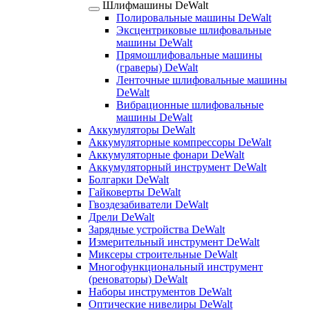
Шлифмашины DeWalt
Полировальные машины DeWalt
Эксцентриковые шлифовальные
машины DeWalt
Прямошлифовальные машины
(граверы) DeWalt
Ленточные шлифовальные машины
DeWalt
Вибрационные шлифовальные
машины DeWalt
Аккумуляторы DeWalt
Аккумуляторные компрессоры DeWalt
Аккумуляторные фонари DeWalt
Аккумуляторный инструмент DeWalt
Болгарки DeWalt
Гайковерты DeWalt
Гвоздезабиватели DeWalt
Дрели DeWalt
Зарядные устройства DeWalt
Измерительный инструмент DeWalt
Миксеры строительные DeWalt
Многофункциональный инструмент
(реноваторы) DeWalt
Наборы инструментов DeWalt
Оптические нивелиры DeWalt