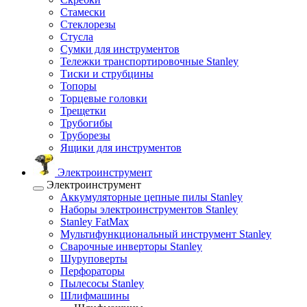
Стамески
Стеклорезы
Стусла
Сумки для инструментов
Тележки транспортировочные Stanley
Тиски и струбцины
Топоры
Торцевые головки
Трещетки
Трубогибы
Труборезы
Ящики для инструментов
Электроинструмент
Электроинструмент
Аккумуляторные цепные пилы Stanley
Наборы электроинструментов Stanley
Stanley FatMax
Мультифункциональный инструмент Stanley
Сварочные инверторы Stanley
Шуруповерты
Перфораторы
Пылесосы Stanley
Шлифмашины