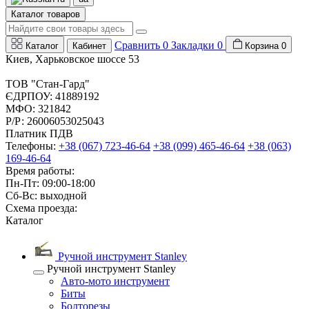
Каталог товаров
Сравнить
0
Закладки
0
Каталог
Кабинет
Корзина
0
Киев, Харьковское шоссе 53
ТОВ "Стан-Гард"
ЄДРПОУ: 41889192
МФО: 321842
Р/Р: 26006053025043
Платник ПДВ
Телефоны:
+38 (067) 723-46-64
+38 (099) 465-46-64
+38 (063)
169-46-64
Время работы:
Пн-Пт: 09:00-18:00
Сб-Вс: выходной
Схема проезда:
Каталог
Ручной инструмент Stanley
Ручной инструмент Stanley
Авто-мото инструмент
Биты
Болторезы