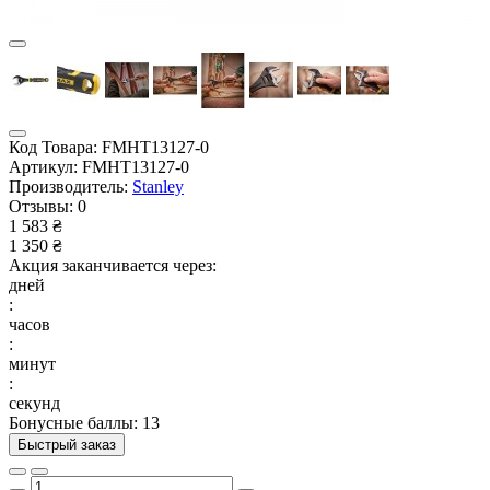
Код Товара:
FMHT13127-0
Артикул:
FMHT13127-0
Производитель:
Stanley
Отзывы:
0
1 583 ₴
1 350 ₴
Акция заканчивается через:
дней
:
часов
:
минут
:
секунд
Бонусные баллы: 13
Быстрый заказ