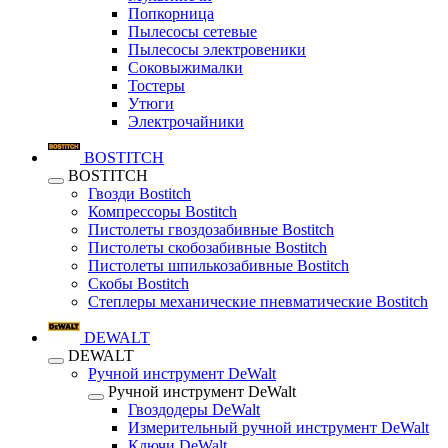
Попкорница
Пылесосы сетевые
Пылесосы электровеники
Соковыжималки
Тостеры
Утюги
Электрочайники
BOSTITCH
BOSTITCH
Гвозди Bostitch
Компрессоры Bostitch
Пистолеты гвоздозабивные Bostitch
Пистолеты скобозабивные Bostitch
Пистолеты шпилькозабивные Bostitch
Скобы Bostitch
Степлеры механические пневматические Bostitch
DEWALT
DEWALT
Ручной инструмент DeWalt
Ручной инструмент DeWalt
Гвоздодеры DeWalt
Измерительный ручной инструмент DeWalt
Ключи DeWalt