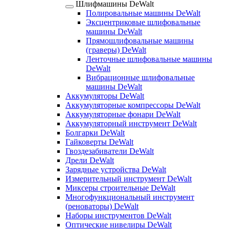
Шлифмашины DeWalt
Полировальные машины DeWalt
Эксцентриковые шлифовальные
машины DeWalt
Прямошлифовальные машины
(граверы) DeWalt
Ленточные шлифовальные машины
DeWalt
Вибрационные шлифовальные
машины DeWalt
Аккумуляторы DeWalt
Аккумуляторные компрессоры DeWalt
Аккумуляторные фонари DeWalt
Аккумуляторный инструмент DeWalt
Болгарки DeWalt
Гайковерты DeWalt
Гвоздезабиватели DeWalt
Дрели DeWalt
Зарядные устройства DeWalt
Измерительный инструмент DeWalt
Миксеры строительные DeWalt
Многофункциональный инструмент
(реноваторы) DeWalt
Наборы инструментов DeWalt
Оптические нивелиры DeWalt