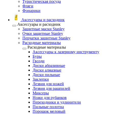
Туристическая посуда
Фляги
Фонарики
Аксессуары и расходник
Аксессуары и расходник
Защитные маски Stanley
Очки защитные Stanley
Перчатки защитные Stanley
Расходные материалы
Расходные материалы
Аксессуары к лазерному инструменту
Буры
Гвозди
Диски абразивные
Диски алмазные
Диски пильные
Заклепки
Лезвия для ножей
Лезвия для рашпилей
Миксеры
Ножи для рубанков
Переходники и удлинители
Пильные полотна
Порошок меловый