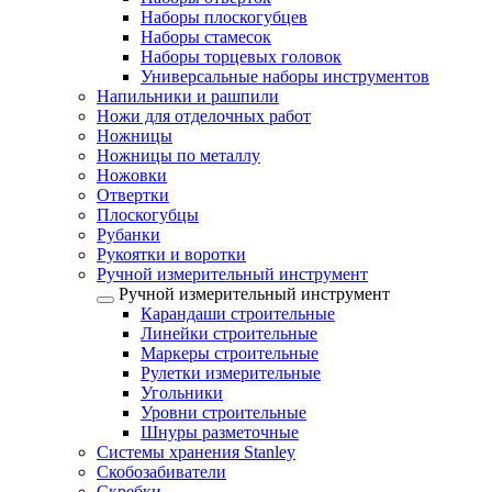
Наборы плоскогубцев
Наборы стамесок
Наборы торцевых головок
Универсальные наборы инструментов
Напильники и рашпили
Ножи для отделочных работ
Ножницы
Ножницы по металлу
Ножовки
Отвертки
Плоскогубцы
Рубанки
Рукоятки и воротки
Ручной измерительный инструмент
Ручной измерительный инструмент
Карандаши строительные
Линейки строительные
Маркеры строительные
Рулетки измерительные
Угольники
Уровни строительные
Шнуры разметочные
Системы хранения Stanley
Скобозабиватели
Скребки