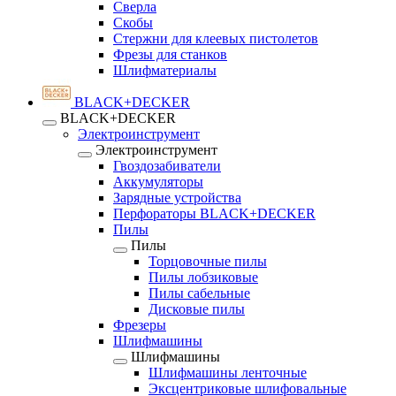
Сверла
Скобы
Стержни для клеевых пистолетов
Фрезы для станков
Шлифматериалы
BLACK+DECKER
BLACK+DECKER
Электроинструмент
Электроинструмент
Гвоздозабиватели
Аккумуляторы
Зарядные устройства
Перфораторы BLACK+DECKER
Пилы
Пилы
Торцовочные пилы
Пилы лобзиковые
Пилы сабельные
Дисковые пилы
Фрезеры
Шлифмашины
Шлифмашины
Шлифмашины ленточные
Эксцентриковые шлифовальные