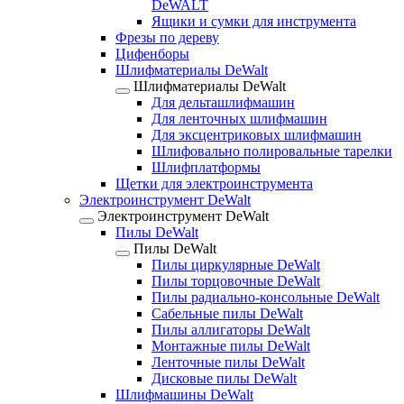
DeWALT
Ящики и сумки для инструмента
Фрезы по дереву
Цифенборы
Шлифматериалы DeWalt
Шлифматериалы DeWalt
Для дельташлифмашин
Для ленточных шлифмашин
Для эксцентриковых шлифмашин
Шлифовально полировальные тарелки
Шлифплатформы
Щетки для электроинструмента
Электроинструмент DeWalt
Электроинструмент DeWalt
Пилы DeWalt
Пилы DeWalt
Пилы циркулярные DeWalt
Пилы торцовочные DeWalt
Пилы радиально-консольные DeWalt
Сабельные пилы DeWalt
Пилы аллигаторы DeWalt
Монтажные пилы DeWalt
Ленточные пилы DeWalt
Дисковые пилы DeWalt
Шлифмашины DeWalt