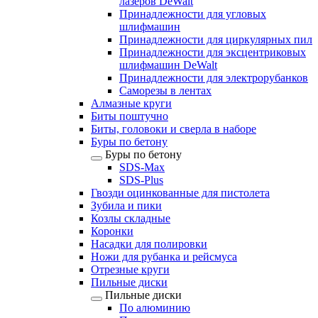
лазеров DeWalt
Принадлежности для угловых
шлифмашин
Принадлежности для циркулярных пил
Принадлежности для эксцентриковых
шлифмашин DeWalt
Принадлежности для электрорубанков
Саморезы в лентах
Алмазные круги
Биты поштучно
Биты, головоки и сверла в наборе
Буры по бетону
Буры по бетону
SDS-Max
SDS-Plus
Гвозди оцинкованные для пистолета
Зубила и пики
Козлы складные
Коронки
Насадки для полировки
Ножи для рубанка и рейсмуса
Отрезные круги
Пильные диски
Пильные диски
По алюминию