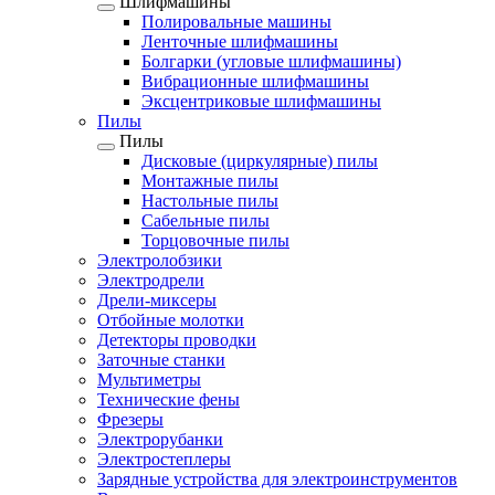
Шлифмашины
Полировальные машины
Ленточные шлифмашины
Болгарки (угловые шлифмашины)
Вибрационные шлифмашины
Эксцентриковые шлифмашины
Пилы
Пилы
Дисковые (циркулярные) пилы
Монтажные пилы
Настольные пилы
Сабельные пилы
Торцовочные пилы
Электролобзики
Электродрели
Дрели-миксеры
Отбойные молотки
Детекторы проводки
Заточные станки
Мультиметры
Технические фены
Фрезеры
Электрорубанки
Электростеплеры
Зарядные устройства для электроинструментов