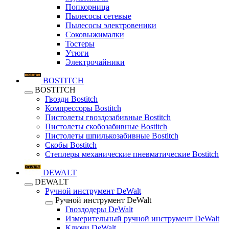
Попкорница
Пылесосы сетевые
Пылесосы электровеники
Соковыжималки
Тостеры
Утюги
Электрочайники
BOSTITCH
BOSTITCH
Гвозди Bostitch
Компрессоры Bostitch
Пистолеты гвоздозабивные Bostitch
Пистолеты скобозабивные Bostitch
Пистолеты шпилькозабивные Bostitch
Скобы Bostitch
Степлеры механические пневматические Bostitch
DEWALT
DEWALT
Ручной инструмент DeWalt
Ручной инструмент DeWalt
Гвоздодеры DeWalt
Измерительный ручной инструмент DeWalt
Ключи DeWalt