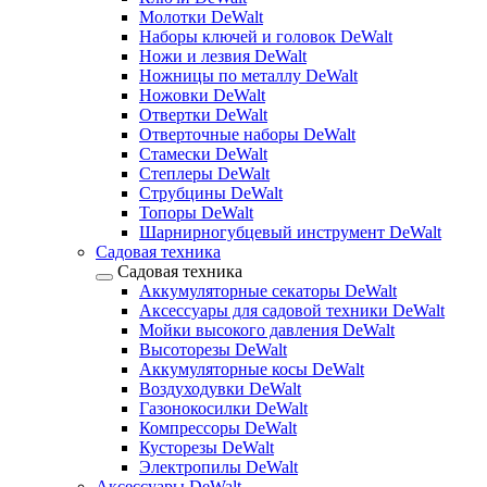
Молотки DeWalt
Наборы ключей и головок DeWalt
Ножи и лезвия DeWalt
Ножницы по металлу DeWalt
Ножовки DeWalt
Отвертки DeWalt
Отверточные наборы DeWalt
Стамески DeWalt
Степлеры DeWalt
Струбцины DeWalt
Топоры DeWalt
Шарнирногубцевый инструмент DeWalt
Садовая техника
Садовая техника
Аккумуляторные секаторы DeWalt
Аксессуары для садовой техники DeWalt
Мойки высокого давления DeWalt
Высоторезы DeWalt
Аккумуляторные косы DeWalt
Воздуходувки DeWalt
Газонокосилки DeWalt
Компрессоры DeWalt
Кусторезы DeWalt
Электропилы DeWalt
Аксессуары DeWalt