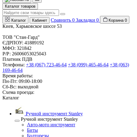
Каталог товаров
Сравнить
0
Закладки
0
Каталог
Кабинет
Корзина
0
Киев, Харьковское шоссе 53
ТОВ "Стан-Гард"
ЄДРПОУ: 41889192
МФО: 321842
Р/Р: 26006053025043
Платник ПДВ
Телефоны:
+38 (067) 723-46-64
+38 (099) 465-46-64
+38 (063)
169-46-64
Время работы:
Пн-Пт: 09:00-18:00
Сб-Вс: выходной
Схема проезда:
Каталог
Ручной инструмент Stanley
Ручной инструмент Stanley
Авто-мото инструмент
Биты
Болторезы