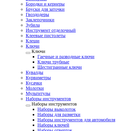
Бородки и кернеры
Бруски для заточки
Гвоздодеры
Заклепочники
Зубила
Инструмент отделочный
Клеевые пистолеты
Клещи
Ключи
Ключи
Гаечные и разводные ключи
Ключи трубные
Шестигранные ключи
Кувалды
Курвиметры
Кусачки
Молотки
Мультитулы
Наборы инструментов
Наборы инструментов
Наборы выколоток
Наборы для разметки
Наборы инструментов для автомобиля
Наборы ключей
Наборы отверток