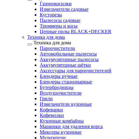
Газонокосилки
Измельчители садовые
Кусторезы
Пылесосы садовые
Триммеры и косы
Цепные пилы BLACK+DECKER
Техника для дома
Техника для дома
Пароочистители
Автомобильные пылесосы
Аккумуляторные пылесосы
Аккумуляторные щётки
Аксессуары для пароочистителей
Блендеры ручные
Блендеры стационарные
Бутербродницы
Воздухоочистители
Грили
Измельчители кухонные
Кофеварки
Кофемолки
Кухонные комбайны
Машинки для удаления ворса
Миксеры кухонные
Мультипечи