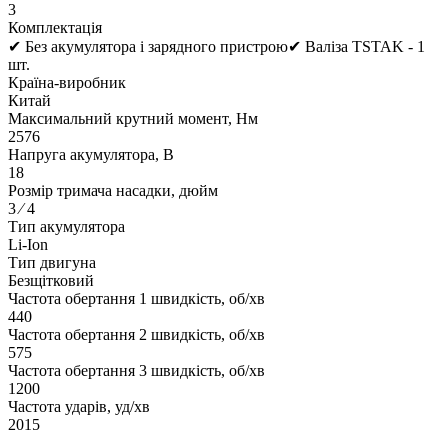
3
Комплектація
✔ Без акумулятора і зарядного пристрою✔ Валіза TSTAK - 1
шт.
Країна-виробник
Китай
Максимальний крутний момент, Нм
2576
Напруга акумулятора, В
18
Розмір тримача насадки, дюйм
3 ⁄ 4
Тип акумулятора
Li-Ion
Тип двигуна
Безщітковий
Частота обертання 1 швидкість, об/хв
440
Частота обертання 2 швидкість, об/хв
575
Частота обертання 3 швидкість, об/хв
1200
Частота ударів, уд/хв
2015