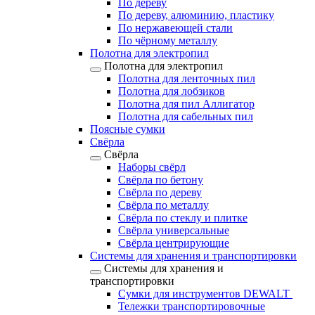
По дереву
По дереву, алюминию, пластику
По нержавеющей стали
По чёрному металлу
Полотна для электропил
Полотна для электропил
Полотна для ленточных пил
Полотна для лобзиков
Полотна для пил Аллигатор
Полотна для сабельных пил
Поясные сумки
Свёрла
Свёрла
Наборы свёрл
Свёрла по бетону
Свёрла по дереву
Свёрла по металлу
Свёрла по стеклу и плитке
Свёрла универсальные
Свёрла центрирующие
Системы для хранения и транспортировки
Системы для хранения и
транспортировки
Сумки для инструментов DEWALT
Тележки транспортировочные