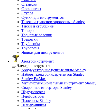
Стамески
Стеклорезы
Стусла
Сумки для инструментов
Тележки транспортировочные Stanley
Тиски и струбцины
Топоры
Торцевые головки
Трещетки
Трубогибы
Труборезы
Ящики для инструментов
Электроинструмент
Электроинструмент
Аккумуляторные цепные пилы Stanley
Наборы электроинструментов Stanley
Stanley FatMax
Мультифункциональный инструмент Stanley
Сварочные инверторы Stanley
Шуруповерты
Перфораторы
Пылесосы Stanley
Шлифмашины