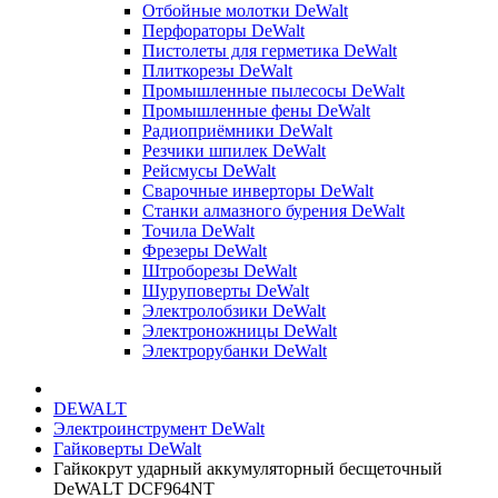
Отбойные молотки DeWalt
Перфораторы DeWalt
Пистолеты для герметика DeWalt
Плиткорезы DeWalt
Промышленные пылесосы DeWalt
Промышленные фены DeWalt
Радиоприёмники DeWalt
Резчики шпилек DeWalt
Рейсмусы DeWalt
Сварочные инверторы DeWalt
Станки алмазного бурения DeWalt
Точила DeWalt
Фрезеры DeWalt
Штроборезы DeWalt
Шуруповерты DeWalt
Электролобзики DeWalt
Электроножницы DeWalt
Электрорубанки DeWalt
DEWALT
Электроинструмент DeWalt
Гайковерты DeWalt
Гайкокрут ударный аккумуляторный бесщеточный
DeWALT DCF964NT