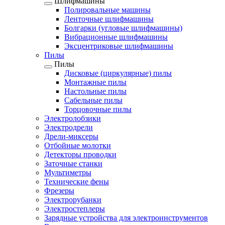
Шлифмашины
Полировальные машины
Ленточные шлифмашины
Болгарки (угловые шлифмашины)
Вибрационные шлифмашины
Эксцентриковые шлифмашины
Пилы
Пилы
Дисковые (циркулярные) пилы
Монтажные пилы
Настольные пилы
Сабельные пилы
Торцовочные пилы
Электролобзики
Электродрели
Дрели-миксеры
Отбойные молотки
Детекторы проводки
Заточные станки
Мультиметры
Технические фены
Фрезеры
Электрорубанки
Электростеплеры
Зарядные устройства для электроинструментов