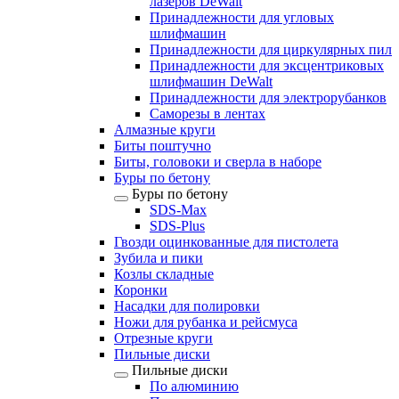
лазеров DeWalt
Принадлежности для угловых
шлифмашин
Принадлежности для циркулярных пил
Принадлежности для эксцентриковых
шлифмашин DeWalt
Принадлежности для электрорубанков
Саморезы в лентах
Алмазные круги
Биты поштучно
Биты, головоки и сверла в наборе
Буры по бетону
Буры по бетону
SDS-Max
SDS-Plus
Гвозди оцинкованные для пистолета
Зубила и пики
Козлы складные
Коронки
Насадки для полировки
Ножи для рубанка и рейсмуса
Отрезные круги
Пильные диски
Пильные диски
По алюминию