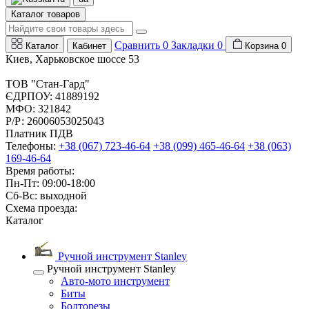
Каталог товаров
Сравнить
0
Закладки
0
Каталог
Кабинет
Корзина
0
Киев, Харьковское шоссе 53
ТОВ "Стан-Гард"
ЄДРПОУ: 41889192
МФО: 321842
Р/Р: 26006053025043
Платник ПДВ
Телефоны:
+38 (067) 723-46-64
+38 (099) 465-46-64
+38 (063)
169-46-64
Время работы:
Пн-Пт: 09:00-18:00
Сб-Вс: выходной
Схема проезда:
Каталог
Ручной инструмент Stanley
Ручной инструмент Stanley
Авто-мото инструмент
Биты
Болторезы