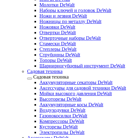
Молотки DeWalt
Наборы ключей и головок DeWalt
Ножи и лезвия DeWalt
Ножницы по металлу DeWalt
Ножовки DeWalt
Отвертки DeWalt
Отверточные наборы DeWalt
Стамески DeWalt
Степлеры DeWalt
Струбцины DeWalt
Топоры DeWalt
Шарнирногубцевый инструмент DeWalt
Садовая техника
Садовая техника
Аккумуляторные секаторы DeWalt
Аксессуары для садовой техники DeWalt
Мойки высокого давления DeWalt
Высоторезы DeWalt
Аккумуляторные косы DeWalt
Воздуходувки DeWalt
Газонокосилки DeWalt
Компрессоры DeWalt
Кусторезы DeWalt
Электропилы DeWalt
Аксессуары DeWalt