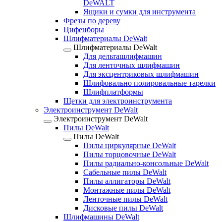
DeWALT
Ящики и сумки для инструмента
Фрезы по дереву
Цифенборы
Шлифматериалы DeWalt
Шлифматериалы DeWalt
Для дельташлифмашин
Для ленточных шлифмашин
Для эксцентриковых шлифмашин
Шлифовально полировальные тарелки
Шлифплатформы
Щетки для электроинструмента
Электроинструмент DeWalt
Электроинструмент DeWalt
Пилы DeWalt
Пилы DeWalt
Пилы циркулярные DeWalt
Пилы торцовочные DeWalt
Пилы радиально-консольные DeWalt
Сабельные пилы DeWalt
Пилы аллигаторы DeWalt
Монтажные пилы DeWalt
Ленточные пилы DeWalt
Дисковые пилы DeWalt
Шлифмашины DeWalt