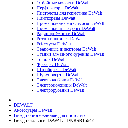
Отбойные молотки DeWalt
Перфораторы DeWalt
Пистолеты для герметика DeWalt
Плиткорезы DeWalt
Промышленные пылесосы DeWalt
Промышленные фены DeWalt
Радиоприёмники DeWalt
Резчики шпилек DeWalt
Рейсмусы DeWalt
Сварочные инверторы DeWalt
Станки алмазного бурения DeWalt
Точила DeWalt
Фрезеры DeWalt
Штроборезы DeWalt
Шуруповерты DeWalt
Электролобзики DeWalt
Электроножницы DeWalt
Электрорубанки DeWalt
DEWALT
Аксессуары DeWalt
Гвозди оцинкованные для пистолета
Гвозди стальные DeWALT DNBSB1664Z