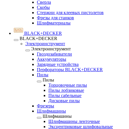
Сверла
Скобы
Стержни для клеевых пистолетов
Фрезы для станков
Шлифматериалы
BLACK+DECKER
BLACK+DECKER
Электроинструмент
Электроинструмент
Гвоздозабиватели
Аккумуляторы
Зарядные устройства
Перфораторы BLACK+DECKER
Пилы
Пилы
Торцовочные пилы
Пилы лобзиковые
Пилы сабельные
Дисковые пилы
Фрезеры
Шлифмашины
Шлифмашины
Шлифмашины ленточные
Эксцентриковые шлифовальные