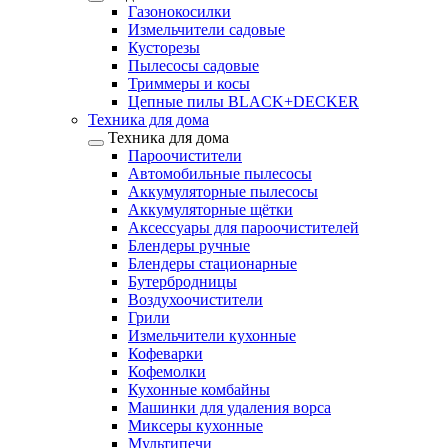
Газонокосилки
Измельчители садовые
Кусторезы
Пылесосы садовые
Триммеры и косы
Цепные пилы BLACK+DECKER
Техника для дома
Техника для дома
Пароочистители
Автомобильные пылесосы
Аккумуляторные пылесосы
Аккумуляторные щётки
Аксессуары для пароочистителей
Блендеры ручные
Блендеры стационарные
Бутербродницы
Воздухоочистители
Грили
Измельчители кухонные
Кофеварки
Кофемолки
Кухонные комбайны
Машинки для удаления ворса
Миксеры кухонные
Мультипечи