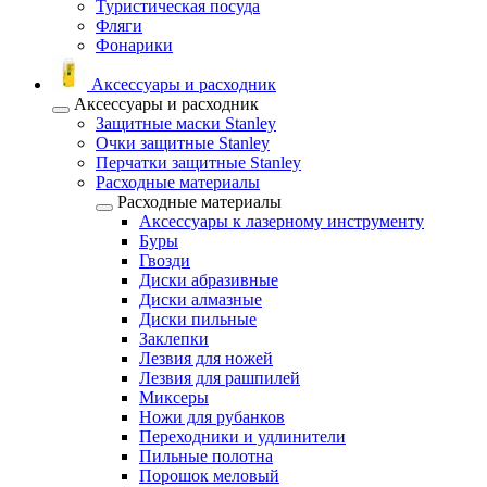
Туристическая посуда
Фляги
Фонарики
Аксессуары и расходник
Аксессуары и расходник
Защитные маски Stanley
Очки защитные Stanley
Перчатки защитные Stanley
Расходные материалы
Расходные материалы
Аксессуары к лазерному инструменту
Буры
Гвозди
Диски абразивные
Диски алмазные
Диски пильные
Заклепки
Лезвия для ножей
Лезвия для рашпилей
Миксеры
Ножи для рубанков
Переходники и удлинители
Пильные полотна
Порошок меловый