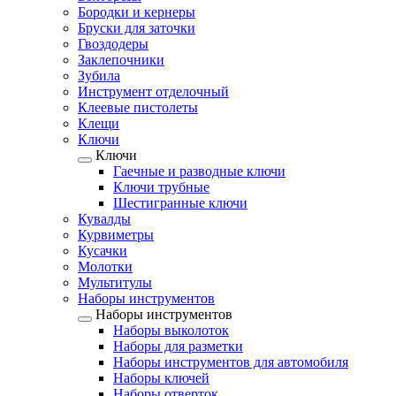
Бородки и кернеры
Бруски для заточки
Гвоздодеры
Заклепочники
Зубила
Инструмент отделочный
Клеевые пистолеты
Клещи
Ключи
Ключи
Гаечные и разводные ключи
Ключи трубные
Шестигранные ключи
Кувалды
Курвиметры
Кусачки
Молотки
Мультитулы
Наборы инструментов
Наборы инструментов
Наборы выколоток
Наборы для разметки
Наборы инструментов для автомобиля
Наборы ключей
Наборы отверток