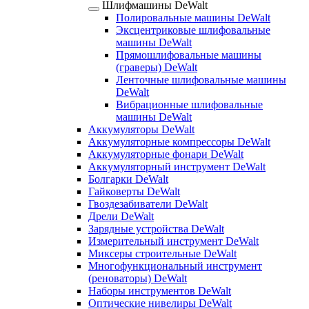
Шлифмашины DeWalt
Полировальные машины DeWalt
Эксцентриковые шлифовальные
машины DeWalt
Прямошлифовальные машины
(граверы) DeWalt
Ленточные шлифовальные машины
DeWalt
Вибрационные шлифовальные
машины DeWalt
Аккумуляторы DeWalt
Аккумуляторные компрессоры DeWalt
Аккумуляторные фонари DeWalt
Аккумуляторный инструмент DeWalt
Болгарки DeWalt
Гайковерты DeWalt
Гвоздезабиватели DeWalt
Дрели DeWalt
Зарядные устройства DeWalt
Измерительный инструмент DeWalt
Миксеры строительные DeWalt
Многофункциональный инструмент
(реноваторы) DeWalt
Наборы инструментов DeWalt
Оптические нивелиры DeWalt