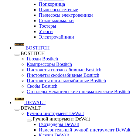
Попкорница
Пылесосы сетевые
Пылесосы электровеники
Соковыжималки
Тостеры
Утюги
Электрочайники
BOSTITCH
BOSTITCH
Гвозди Bostitch
Компрессоры Bostitch
Пистолеты гвоздозабивные Bostitch
Пистолеты скобозабивные Bostitch
Пистолеты шпилькозабивные Bostitch
Скобы Bostitch
Степлеры механические пневматические Bostitch
DEWALT
DEWALT
Ручной инструмент DeWalt
Ручной инструмент DeWalt
Гвоздодеры DeWalt
Измерительный ручной инструмент DeWalt
Ключи DeWalt