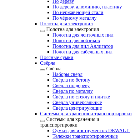
По дереву
По дереву, алюминию, пластику
По нержавеющей стали
По чёрному металлу
Полотна для электропил
Полотна для электропил
Полотна для ленточных пил
Полотна для лобзиков
Полотна для пил Аллигатор
Полотна для сабельных пил
Поясные сумки
Свёрла
Свёрла
Наборы свёрл
Свёрла по бетону
Свёрла по дереву
Свёрла по металлу
Свёрла по стеклу и плитке
Свёрла универсальные
Свёрла центрирующие
Системы для хранения и транспортировки
Системы для хранения и
транспортировки
Сумки для инструментов DEWALT
Тележки транспортировочные