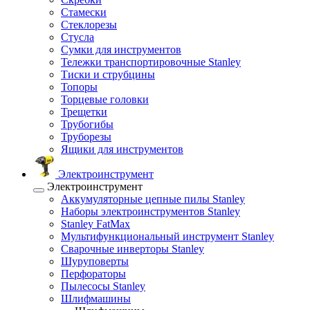
Стамески
Стеклорезы
Стусла
Сумки для инструментов
Тележки транспортировочные Stanley
Тиски и струбцины
Топоры
Торцевые головки
Трещетки
Трубогибы
Труборезы
Ящики для инструментов
Электроинструмент
Электроинструмент
Аккумуляторные цепные пилы Stanley
Наборы электроинструментов Stanley
Stanley FatMax
Мультифункциональный инструмент Stanley
Сварочные инверторы Stanley
Шуруповерты
Перфораторы
Пылесосы Stanley
Шлифмашины