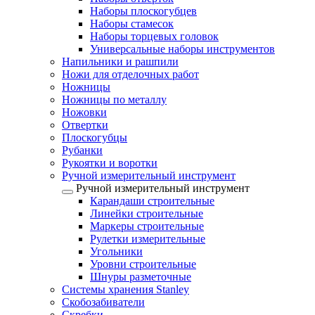
Наборы плоскогубцев
Наборы стамесок
Наборы торцевых головок
Универсальные наборы инструментов
Напильники и рашпили
Ножи для отделочных работ
Ножницы
Ножницы по металлу
Ножовки
Отвертки
Плоскогубцы
Рубанки
Рукоятки и воротки
Ручной измерительный инструмент
Ручной измерительный инструмент
Карандаши строительные
Линейки строительные
Маркеры строительные
Рулетки измерительные
Угольники
Уровни строительные
Шнуры разметочные
Системы хранения Stanley
Скобозабиватели
Скребки