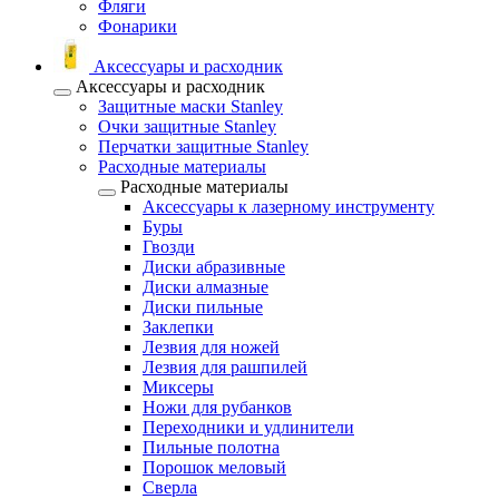
Фляги
Фонарики
Аксессуары и расходник
Аксессуары и расходник
Защитные маски Stanley
Очки защитные Stanley
Перчатки защитные Stanley
Расходные материалы
Расходные материалы
Аксессуары к лазерному инструменту
Буры
Гвозди
Диски абразивные
Диски алмазные
Диски пильные
Заклепки
Лезвия для ножей
Лезвия для рашпилей
Миксеры
Ножи для рубанков
Переходники и удлинители
Пильные полотна
Порошок меловый
Сверла