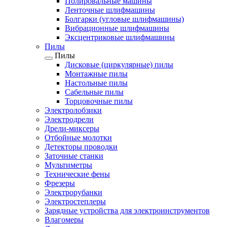
Полировальные машины
Ленточные шлифмашины
Болгарки (угловые шлифмашины)
Вибрационные шлифмашины
Эксцентриковые шлифмашины
Пилы
Пилы
Дисковые (циркулярные) пилы
Монтажные пилы
Настольные пилы
Сабельные пилы
Торцовочные пилы
Электролобзики
Электродрели
Дрели-миксеры
Отбойные молотки
Детекторы проводки
Заточные станки
Мультиметры
Технические фены
Фрезеры
Электрорубанки
Электростеплеры
Зарядные устройства для электроинструментов
Влагомеры