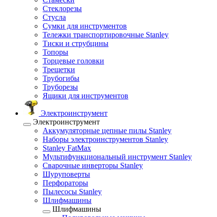
Стеклорезы
Стусла
Сумки для инструментов
Тележки транспортировочные Stanley
Тиски и струбцины
Топоры
Торцевые головки
Трещетки
Трубогибы
Труборезы
Ящики для инструментов
Электроинструмент
Электроинструмент
Аккумуляторные цепные пилы Stanley
Наборы электроинструментов Stanley
Stanley FatMax
Мультифункциональный инструмент Stanley
Сварочные инверторы Stanley
Шуруповерты
Перфораторы
Пылесосы Stanley
Шлифмашины
Шлифмашины