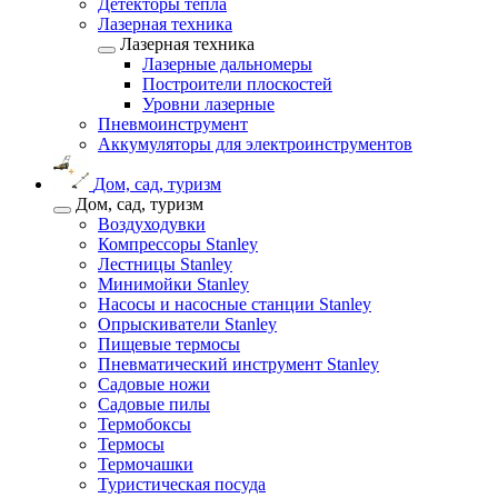
Детекторы тепла
Лазерная техника
Лазерная техника
Лазерные дальномеры
Построители плоскостей
Уровни лазерные
Пневмоинструмент
Аккумуляторы для электроинструментов
Дом, сад, туризм
Дом, сад, туризм
Воздуходувки
Компрессоры Stanley
Лестницы Stanley
Минимойки Stanley
Насосы и насосные станции Stanley
Опрыскиватели Stanley
Пищевые термосы
Пневматический инструмент Stanley
Садовые ножи
Садовые пилы
Термобоксы
Термосы
Термочашки
Туристическая посуда