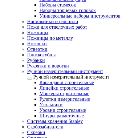
Наборы стамесок
Наборы торцевых головок
Универсальные наборы инструментов
Напильники и рашпили
Ножи для отделочных работ
Ножницы
Ножницы по металлу
Ножовки
Отвертки
Плоскогубцы
Рубанки
Рукоятки и воротки
Ручной измерительный инструмент
Ручной измерительный инструмент
Карандаши строительные
Линейки строительные
Маркеры строительные
Рулетки измерительные
Угольники
Уровни строительные
Шнуры разметочные
Системы хранения Stanley
Скобозабиватели
Скребки
Стамески