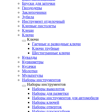
Бруски для заточки
Гвоздодеры
Заклепочники
Зубила
Инструмент отделочный
Клеевые пистолеты
Клещи
Ключи
Ключи
Гаечные и разводные ключи
Ключи трубные
Шестигранные ключи
Кувалды
Курвиметры
Кусачки
Молотки
Мультитулы
Наборы инструментов
Наборы инструментов
Наборы выколоток
Наборы для разметки
Наборы инструментов для автомобиля
Наборы ключей
Наборы отверток
Наборы плоскогубцев