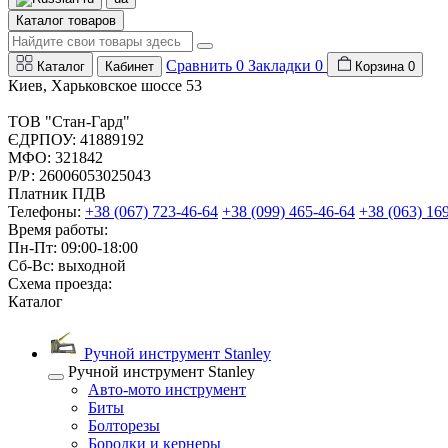
Каталог товаров
Сравнить
0
Закладки
0
Каталог
Кабинет
Корзина
0
Киев, Харьковское шоссе 53
ТОВ "Стан-Гард"
ЄДРПОУ: 41889192
МФО: 321842
Р/Р: 26006053025043
Платник ПДВ
Телефоны:
+38 (067) 723-46-64
+38 (099) 465-46-64
+38 (063) 16
Время работы:
Пн-Пт: 09:00-18:00
Сб-Вс: выходной
Схема проезда:
Каталог
Ручной инструмент Stanley
Ручной инструмент Stanley
Авто-мото инструмент
Биты
Болторезы
Бородки и кернеры