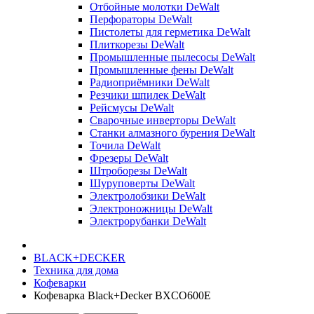
Отбойные молотки DeWalt
Перфораторы DeWalt
Пистолеты для герметика DeWalt
Плиткорезы DeWalt
Промышленные пылесосы DeWalt
Промышленные фены DeWalt
Радиоприёмники DeWalt
Резчики шпилек DeWalt
Рейсмусы DeWalt
Сварочные инверторы DeWalt
Станки алмазного бурения DeWalt
Точила DeWalt
Фрезеры DeWalt
Штроборезы DeWalt
Шуруповерты DeWalt
Электролобзики DeWalt
Электроножницы DeWalt
Электрорубанки DeWalt
BLACK+DECKER
Техника для дома
Кофеварки
Кофеварка Black+Decker BXCO600E