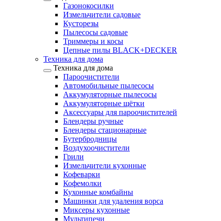
Газонокосилки
Измельчители садовые
Кусторезы
Пылесосы садовые
Триммеры и косы
Цепные пилы BLACK+DECKER
Техника для дома
Техника для дома
Пароочистители
Автомобильные пылесосы
Аккумуляторные пылесосы
Аккумуляторные щётки
Аксессуары для пароочистителей
Блендеры ручные
Блендеры стационарные
Бутербродницы
Воздухоочистители
Грили
Измельчители кухонные
Кофеварки
Кофемолки
Кухонные комбайны
Машинки для удаления ворса
Миксеры кухонные
Мультипечи