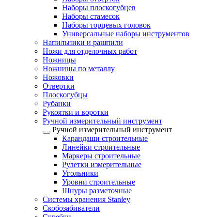
Наборы плоскогубцев
Наборы стамесок
Наборы торцевых головок
Универсальные наборы инструментов
Напильники и рашпили
Ножи для отделочных работ
Ножницы
Ножницы по металлу
Ножовки
Отвертки
Плоскогубцы
Рубанки
Рукоятки и воротки
Ручной измерительный инструмент
Ручной измерительный инструмент
Карандаши строительные
Линейки строительные
Маркеры строительные
Рулетки измерительные
Угольники
Уровни строительные
Шнуры разметочные
Системы хранения Stanley
Скобозабиватели
Скребки