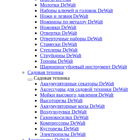
Молотки DeWalt
Наборы ключей и головок DeWalt
Ножи и лезвия DeWalt
Ножницы по металлу DeWalt
Ножовки DeWalt
Отвертки DeWalt
Отверточные наборы DeWalt
Стамески DeWalt
Степлеры DeWalt
Струбцины DeWalt
Топоры DeWalt
Шарнирногубцевый инструмент DeWalt
Садовая техника
Садовая техника
Аккумуляторные секаторы DeWalt
Аксессуары для садовой техники DeWalt
Мойки высокого давления DeWalt
Высоторезы DeWalt
Аккумуляторные косы DeWalt
Воздуходувки DeWalt
Газонокосилки DeWalt
Компрессоры DeWalt
Кусторезы DeWalt
Электропилы DeWalt
Аксессуары DeWalt