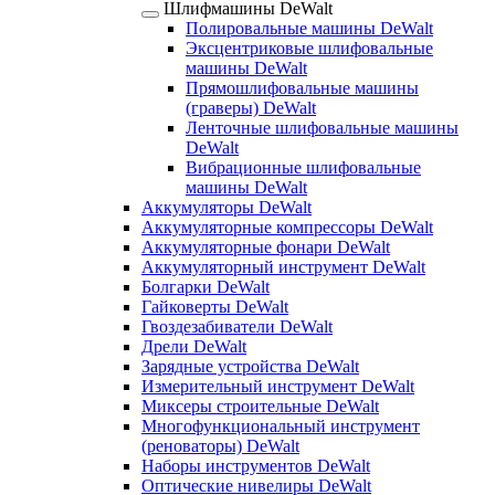
Шлифмашины DeWalt
Полировальные машины DeWalt
Эксцентриковые шлифовальные
машины DeWalt
Прямошлифовальные машины
(граверы) DeWalt
Ленточные шлифовальные машины
DeWalt
Вибрационные шлифовальные
машины DeWalt
Аккумуляторы DeWalt
Аккумуляторные компрессоры DeWalt
Аккумуляторные фонари DeWalt
Аккумуляторный инструмент DeWalt
Болгарки DeWalt
Гайковерты DeWalt
Гвоздезабиватели DeWalt
Дрели DeWalt
Зарядные устройства DeWalt
Измерительный инструмент DeWalt
Миксеры строительные DeWalt
Многофункциональный инструмент
(реноваторы) DeWalt
Наборы инструментов DeWalt
Оптические нивелиры DeWalt