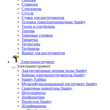
Стамески
Стеклорезы
Стусла
Сумки для инструментов
Тележки транспортировочные Stanley
Тиски и струбцины
Топоры
Торцевые головки
Трещетки
Трубогибы
Труборезы
Ящики для инструментов
Электроинструмент
Электроинструмент
Аккумуляторные цепные пилы Stanley
Наборы электроинструментов Stanley
Stanley FatMax
Мультифункциональный инструмент Stanley
Сварочные инверторы Stanley
Шуруповерты
Перфораторы
Пылесосы Stanley
Шлифмашины