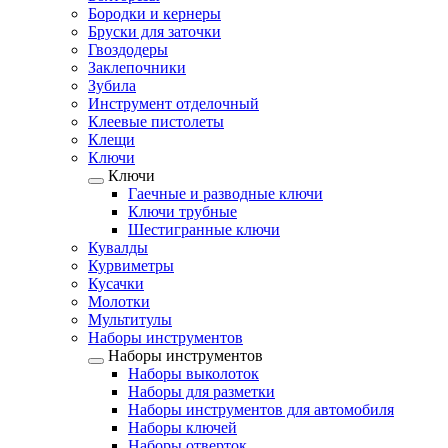
Бородки и кернеры
Бруски для заточки
Гвоздодеры
Заклепочники
Зубила
Инструмент отделочный
Клеевые пистолеты
Клещи
Ключи
Ключи
Гаечные и разводные ключи
Ключи трубные
Шестигранные ключи
Кувалды
Курвиметры
Кусачки
Молотки
Мультитулы
Наборы инструментов
Наборы инструментов
Наборы выколоток
Наборы для разметки
Наборы инструментов для автомобиля
Наборы ключей
Наборы отверток