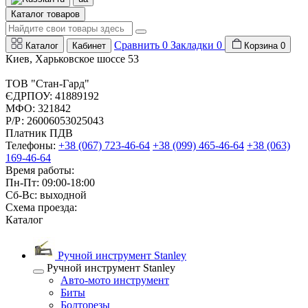
Каталог товаров
Сравнить
0
Закладки
0
Каталог
Кабинет
Корзина
0
Киев, Харьковское шоссе 53
ТОВ "Стан-Гард"
ЄДРПОУ: 41889192
МФО: 321842
Р/Р: 26006053025043
Платник ПДВ
Телефоны:
+38 (067) 723-46-64
+38 (099) 465-46-64
+38 (063)
169-46-64
Время работы:
Пн-Пт: 09:00-18:00
Сб-Вс: выходной
Схема проезда:
Каталог
Ручной инструмент Stanley
Ручной инструмент Stanley
Авто-мото инструмент
Биты
Болторезы