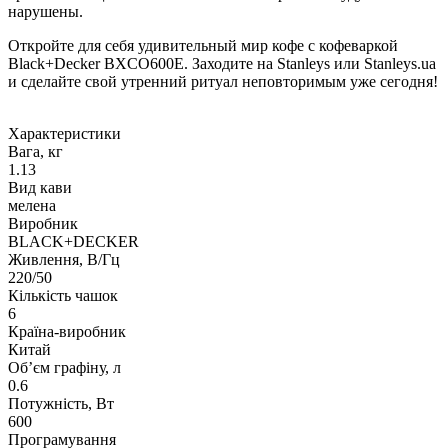
нарушены.
Откройте для себя удивительный мир кофе с кофеваркой
Black+Decker BXCO600E. Заходите на Stanleys или Stanleys.ua
и сделайте свой утренний ритуал неповторимым уже сегодня!
Характеристики
Вага, кг
1.13
Вид кави
мелена
Виробник
BLACK+DECKER
Живлення, В/Гц
220/50
Кількість чашок
6
Країна-виробник
Китай
Об’єм графіну, л
0.6
Потужність, Вт
600
Програмування