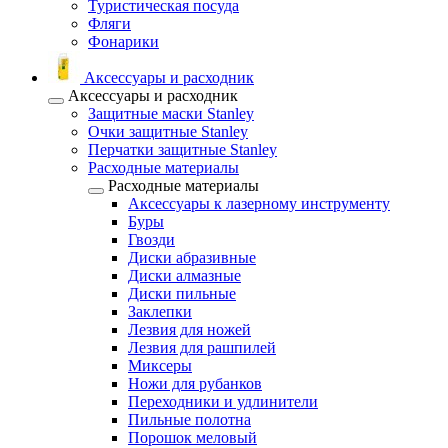
Туристическая посуда
Фляги
Фонарики
Аксессуары и расходник
Аксессуары и расходник
Защитные маски Stanley
Очки защитные Stanley
Перчатки защитные Stanley
Расходные материалы
Расходные материалы
Аксессуары к лазерному инструменту
Буры
Гвозди
Диски абразивные
Диски алмазные
Диски пильные
Заклепки
Лезвия для ножей
Лезвия для рашпилей
Миксеры
Ножи для рубанков
Переходники и удлинители
Пильные полотна
Порошок меловый