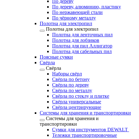
По дереву
По дереву, алюминию, пластику
По нержавеющей стали
По чёрному металлу
Полотна для электропил
Полотна для электропил
Полотна для ленточных пил
Полотна для лобзиков
Полотна для пил Аллигатор
Полотна для сабельных пил
Поясные сумки
Свёрла
Свёрла
Наборы свёрл
Свёрла по бетону
Свёрла по дереву
Свёрла по металлу
Свёрла по стеклу и плитке
Свёрла универсальные
Свёрла центрирующие
Системы для хранения и транспортировки
Системы для хранения и
транспортировки
Сумки для инструментов DEWALT
Тележки транспортировочные