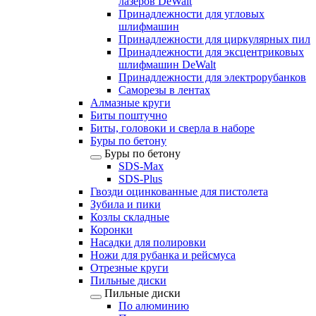
лазеров DeWalt
Принадлежности для угловых
шлифмашин
Принадлежности для циркулярных пил
Принадлежности для эксцентриковых
шлифмашин DeWalt
Принадлежности для электрорубанков
Саморезы в лентах
Алмазные круги
Биты поштучно
Биты, головоки и сверла в наборе
Буры по бетону
Буры по бетону
SDS-Max
SDS-Plus
Гвозди оцинкованные для пистолета
Зубила и пики
Козлы складные
Коронки
Насадки для полировки
Ножи для рубанка и рейсмуса
Отрезные круги
Пильные диски
Пильные диски
По алюминию