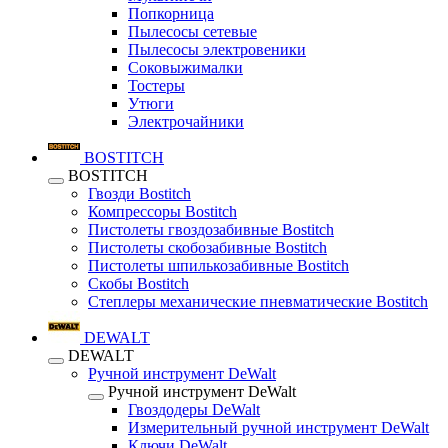
Попкорница
Пылесосы сетевые
Пылесосы электровеники
Соковыжималки
Тостеры
Утюги
Электрочайники
BOSTITCH
BOSTITCH
Гвозди Bostitch
Компрессоры Bostitch
Пистолеты гвоздозабивные Bostitch
Пистолеты скобозабивные Bostitch
Пистолеты шпилькозабивные Bostitch
Скобы Bostitch
Степлеры механические пневматические Bostitch
DEWALT
DEWALT
Ручной инструмент DeWalt
Ручной инструмент DeWalt
Гвоздодеры DeWalt
Измерительный ручной инструмент DeWalt
Ключи DeWalt