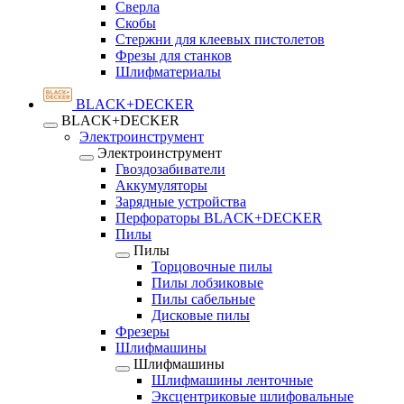
Сверла
Скобы
Стержни для клеевых пистолетов
Фрезы для станков
Шлифматериалы
BLACK+DECKER
BLACK+DECKER
Электроинструмент
Электроинструмент
Гвоздозабиватели
Аккумуляторы
Зарядные устройства
Перфораторы BLACK+DECKER
Пилы
Пилы
Торцовочные пилы
Пилы лобзиковые
Пилы сабельные
Дисковые пилы
Фрезеры
Шлифмашины
Шлифмашины
Шлифмашины ленточные
Эксцентриковые шлифовальные