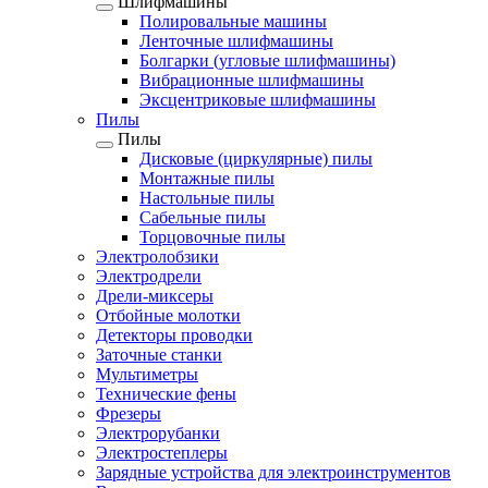
Шлифмашины
Полировальные машины
Ленточные шлифмашины
Болгарки (угловые шлифмашины)
Вибрационные шлифмашины
Эксцентриковые шлифмашины
Пилы
Пилы
Дисковые (циркулярные) пилы
Монтажные пилы
Настольные пилы
Сабельные пилы
Торцовочные пилы
Электролобзики
Электродрели
Дрели-миксеры
Отбойные молотки
Детекторы проводки
Заточные станки
Мультиметры
Технические фены
Фрезеры
Электрорубанки
Электростеплеры
Зарядные устройства для электроинструментов