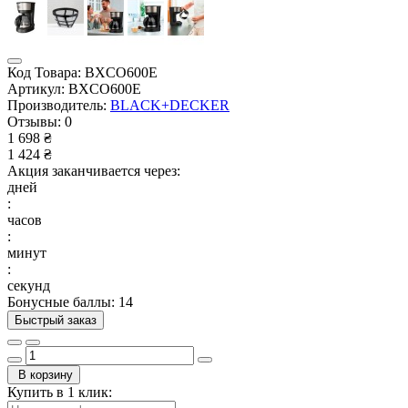
Код Товара:
BXCO600E
Артикул:
BXCO600E
Производитель:
BLACK+DECKER
Отзывы:
0
1 698 ₴
1 424 ₴
Акция заканчивается через:
дней
:
часов
:
минут
:
секунд
Бонусные баллы: 14
Быстрый заказ
В корзину
Купить в 1 клик: