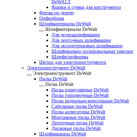
DeWALT
Ящики и сумки для инструмента
Фрезы по дереву
Цифенборы
Шлифматериалы DeWalt
Шлифматериалы DeWalt
Для дельташлифмашин
Для ленточных шлифмашин
Для эксцентриковых шлифмашин
Шлифовально полировальные тарелки
Шлифплатформы
Щетки для электроинструмента
Электроинструмент DeWalt
Электроинструмент DeWalt
Пилы DeWalt
Пилы DeWalt
Пилы циркулярные DeWalt
Пилы торцовочные DeWalt
Пилы радиально-консольные DeWalt
Сабельные пилы DeWalt
Пилы аллигаторы DeWalt
Монтажные пилы DeWalt
Ленточные пилы DeWalt
Дисковые пилы DeWalt
Шлифмашины DeWalt