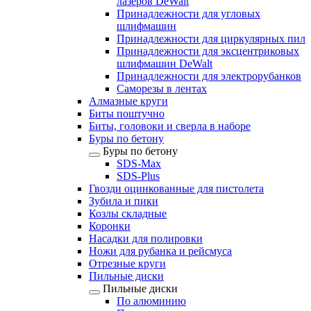
лазеров DeWalt
Принадлежности для угловых
шлифмашин
Принадлежности для циркулярных пил
Принадлежности для эксцентриковых
шлифмашин DeWalt
Принадлежности для электрорубанков
Саморезы в лентах
Алмазные круги
Биты поштучно
Биты, головоки и сверла в наборе
Буры по бетону
Буры по бетону
SDS-Max
SDS-Plus
Гвозди оцинкованные для пистолета
Зубила и пики
Козлы складные
Коронки
Насадки для полировки
Ножи для рубанка и рейсмуса
Отрезные круги
Пильные диски
Пильные диски
По алюминию