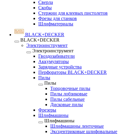
Сверла
Скобы
Стержни для клеевых пистолетов
Фрезы для станков
Шлифматериалы
BLACK+DECKER
BLACK+DECKER
Электроинструмент
Электроинструмент
Гвоздозабиватели
Аккумуляторы
Зарядные устройства
Перфораторы BLACK+DECKER
Пилы
Пилы
Торцовочные пилы
Пилы лобзиковые
Пилы сабельные
Дисковые пилы
Фрезеры
Шлифмашины
Шлифмашины
Шлифмашины ленточные
Эксцентриковые шлифовальные