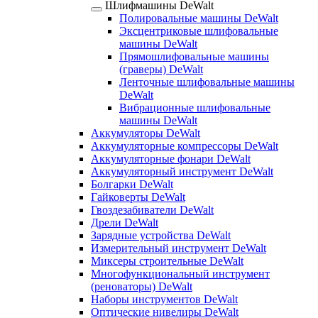
Шлифмашины DeWalt
Полировальные машины DeWalt
Эксцентриковые шлифовальные
машины DeWalt
Прямошлифовальные машины
(граверы) DeWalt
Ленточные шлифовальные машины
DeWalt
Вибрационные шлифовальные
машины DeWalt
Аккумуляторы DeWalt
Аккумуляторные компрессоры DeWalt
Аккумуляторные фонари DeWalt
Аккумуляторный инструмент DeWalt
Болгарки DeWalt
Гайковерты DeWalt
Гвоздезабиватели DeWalt
Дрели DeWalt
Зарядные устройства DeWalt
Измерительный инструмент DeWalt
Миксеры строительные DeWalt
Многофункциональный инструмент
(реноваторы) DeWalt
Наборы инструментов DeWalt
Оптические нивелиры DeWalt