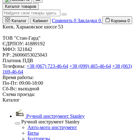
Каталог товаров
Сравнить
0
Закладки
0
Каталог
Кабинет
Корзина
0
Киев, Харьковское шоссе 53
ТОВ "Стан-Гард"
ЄДРПОУ: 41889192
МФО: 321842
Р/Р: 26006053025043
Платник ПДВ
Телефоны:
+38 (067) 723-46-64
+38 (099) 465-46-64
+38 (063)
169-46-64
Время работы:
Пн-Пт: 09:00-18:00
Сб-Вс: выходной
Схема проезда:
Каталог
Ручной инструмент Stanley
Ручной инструмент Stanley
Авто-мото инструмент
Биты
Болторезы