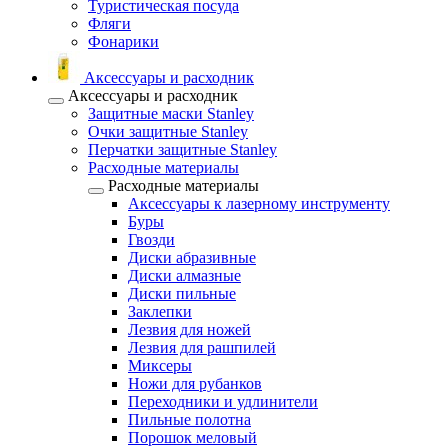
Туристическая посуда
Фляги
Фонарики
Аксессуары и расходник
Аксессуары и расходник
Защитные маски Stanley
Очки защитные Stanley
Перчатки защитные Stanley
Расходные материалы
Расходные материалы
Аксессуары к лазерному инструменту
Буры
Гвозди
Диски абразивные
Диски алмазные
Диски пильные
Заклепки
Лезвия для ножей
Лезвия для рашпилей
Миксеры
Ножи для рубанков
Переходники и удлинители
Пильные полотна
Порошок меловый