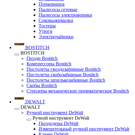
Попкорница
Пылесосы сетевые
Пылесосы электровеники
Соковыжималки
Тостеры
Утюги
Электрочайники
BOSTITCH
BOSTITCH
Гвозди Bostitch
Компрессоры Bostitch
Пистолеты гвоздозабивные Bostitch
Пистолеты скобозабивные Bostitch
Пистолеты шпилькозабивные Bostitch
Скобы Bostitch
Степлеры механические пневматические Bostitch
DEWALT
DEWALT
Ручной инструмент DeWalt
Ручной инструмент DeWalt
Гвоздодеры DeWalt
Измерительный ручной инструмент DeWalt
Ключи DeWalt