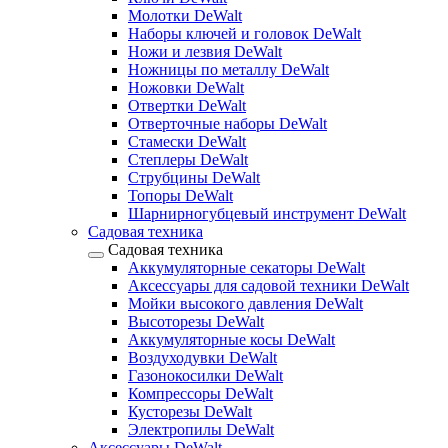
Молотки DeWalt
Наборы ключей и головок DeWalt
Ножи и лезвия DeWalt
Ножницы по металлу DeWalt
Ножовки DeWalt
Отвертки DeWalt
Отверточные наборы DeWalt
Стамески DeWalt
Степлеры DeWalt
Струбцины DeWalt
Топоры DeWalt
Шарнирногубцевый инструмент DeWalt
Садовая техника
Садовая техника
Аккумуляторные секаторы DeWalt
Аксессуары для садовой техники DeWalt
Мойки высокого давления DeWalt
Высоторезы DeWalt
Аккумуляторные косы DeWalt
Воздуходувки DeWalt
Газонокосилки DeWalt
Компрессоры DeWalt
Кусторезы DeWalt
Электропилы DeWalt
Аксессуары DeWalt