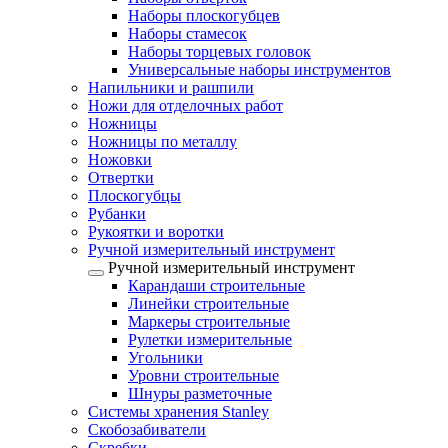
Наборы плоскогубцев
Наборы стамесок
Наборы торцевых головок
Универсальные наборы инструментов
Напильники и рашпили
Ножи для отделочных работ
Ножницы
Ножницы по металлу
Ножовки
Отвертки
Плоскогубцы
Рубанки
Рукоятки и воротки
Ручной измерительный инструмент
Ручной измерительный инструмент
Карандаши строительные
Линейки строительные
Маркеры строительные
Рулетки измерительные
Угольники
Уровни строительные
Шнуры разметочные
Системы хранения Stanley
Скобозабиватели
Скребки