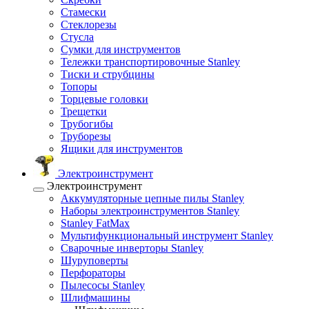
Стамески
Стеклорезы
Стусла
Сумки для инструментов
Тележки транспортировочные Stanley
Тиски и струбцины
Топоры
Торцевые головки
Трещетки
Трубогибы
Труборезы
Ящики для инструментов
Электроинструмент
Электроинструмент
Аккумуляторные цепные пилы Stanley
Наборы электроинструментов Stanley
Stanley FatMax
Мультифункциональный инструмент Stanley
Сварочные инверторы Stanley
Шуруповерты
Перфораторы
Пылесосы Stanley
Шлифмашины