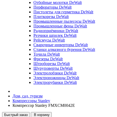
Отбойные молотки DeWalt
Перфораторы DeWalt
Пистолеты для герметика DeWalt
Плиткорезы DeWalt
Промышленные пылесосы DeWalt
Промышленные фены DeWalt
Радиоприёмники DeWalt
Резчики шпилек DeWalt
Рейсмусы DeWalt
Сварочные инверторы DeWalt
Станки алмазного бурения DeWalt
Точила DeWalt
Фрезеры DeWalt
Штроборезы DeWalt
Шуруповерты DeWalt
Электролобзики DeWalt
Электроножницы DeWalt
Электрорубанки DeWalt
Дом, сад, туризм
Компрессоры Stanley
Компрессор Stanley FMXCM0042E
Быстрый заказ
В корзину