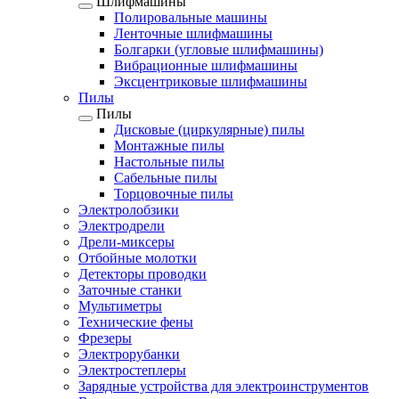
Шлифмашины
Полировальные машины
Ленточные шлифмашины
Болгарки (угловые шлифмашины)
Вибрационные шлифмашины
Эксцентриковые шлифмашины
Пилы
Пилы
Дисковые (циркулярные) пилы
Монтажные пилы
Настольные пилы
Сабельные пилы
Торцовочные пилы
Электролобзики
Электродрели
Дрели-миксеры
Отбойные молотки
Детекторы проводки
Заточные станки
Мультиметры
Технические фены
Фрезеры
Электрорубанки
Электростеплеры
Зарядные устройства для электроинструментов