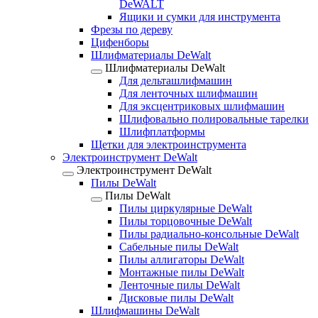
DeWALT
Ящики и сумки для инструмента
Фрезы по дереву
Цифенборы
Шлифматериалы DeWalt
Шлифматериалы DeWalt
Для дельташлифмашин
Для ленточных шлифмашин
Для эксцентриковых шлифмашин
Шлифовально полировальные тарелки
Шлифплатформы
Щетки для электроинструмента
Электроинструмент DeWalt
Электроинструмент DeWalt
Пилы DeWalt
Пилы DeWalt
Пилы циркулярные DeWalt
Пилы торцовочные DeWalt
Пилы радиально-консольные DeWalt
Сабельные пилы DeWalt
Пилы аллигаторы DeWalt
Монтажные пилы DeWalt
Ленточные пилы DeWalt
Дисковые пилы DeWalt
Шлифмашины DeWalt