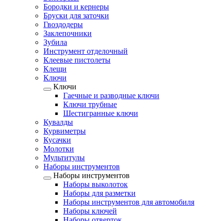
Бородки и кернеры
Бруски для заточки
Гвоздодеры
Заклепочники
Зубила
Инструмент отделочный
Клеевые пистолеты
Клещи
Ключи
Ключи
Гаечные и разводные ключи
Ключи трубные
Шестигранные ключи
Кувалды
Курвиметры
Кусачки
Молотки
Мультитулы
Наборы инструментов
Наборы инструментов
Наборы выколоток
Наборы для разметки
Наборы инструментов для автомобиля
Наборы ключей
Наборы отверток