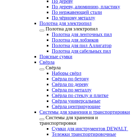
По дереву
По дереву, алюминию, пластику
По нержавеющей стали
По чёрному металлу
Полотна для электропил
Полотна для электропил
Полотна для ленточных пил
Полотна для лобзиков
Полотна для пил Аллигатор
Полотна для сабельных пил
Поясные сумки
Свёрла
Свёрла
Наборы свёрл
Свёрла по бетону
Свёрла по дереву
Свёрла по металлу
Свёрла по стеклу и плитке
Свёрла универсальные
Свёрла центрирующие
Системы для хранения и транспортировки
Системы для хранения и
транспортировки
Сумки для инструментов DEWALT
Тележки транспортировочные