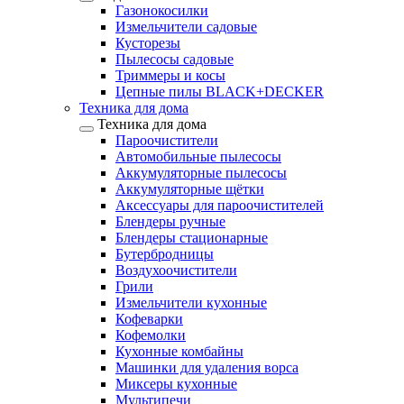
Газонокосилки
Измельчители садовые
Кусторезы
Пылесосы садовые
Триммеры и косы
Цепные пилы BLACK+DECKER
Техника для дома
Техника для дома
Пароочистители
Автомобильные пылесосы
Аккумуляторные пылесосы
Аккумуляторные щётки
Аксессуары для пароочистителей
Блендеры ручные
Блендеры стационарные
Бутербродницы
Воздухоочистители
Грили
Измельчители кухонные
Кофеварки
Кофемолки
Кухонные комбайны
Машинки для удаления ворса
Миксеры кухонные
Мультипечи