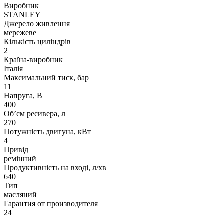
Виробник
STANLEY
Джерело живлення
мережеве
Кількість циліндрів
2
Країна-виробник
Італія
Максимальний тиск, бар
11
Напруга, В
400
Об’єм ресивера, л
270
Потужність двигуна, кВт
4
Привід
ремінний
Продуктивність на вході, л/хв
640
Тип
масляний
Гарантия от производителя
24