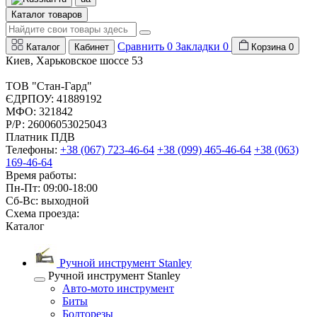
Каталог товаров
Сравнить
0
Закладки
0
Каталог
Кабинет
Корзина
0
Киев, Харьковское шоссе 53
ТОВ "Стан-Гард"
ЄДРПОУ: 41889192
МФО: 321842
Р/Р: 26006053025043
Платник ПДВ
Телефоны:
+38 (067) 723-46-64
+38 (099) 465-46-64
+38 (063)
169-46-64
Время работы:
Пн-Пт: 09:00-18:00
Сб-Вс: выходной
Схема проезда:
Каталог
Ручной инструмент Stanley
Ручной инструмент Stanley
Авто-мото инструмент
Биты
Болторезы