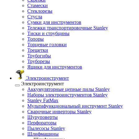
Стамески
Стеклорезы
Стусла
Сумки для инструментов
Тележки транспортировочные Stanley
Тиски и струбцины
Топоры
Торцевые головки
Трещетки
Трубогибы
Труборезы
Ящики для инструментов
Электроинструмент
Электроинструмент
Аккумуляторные цепные пилы Stanley
Наборы электроинструментов Stanley
Stanley FatMax
Мультифункциональный инструмент Stanley
Сварочные инверторы Stanley
Шуруповерты
Перфораторы
Пылесосы Stanley
Шлифмашины