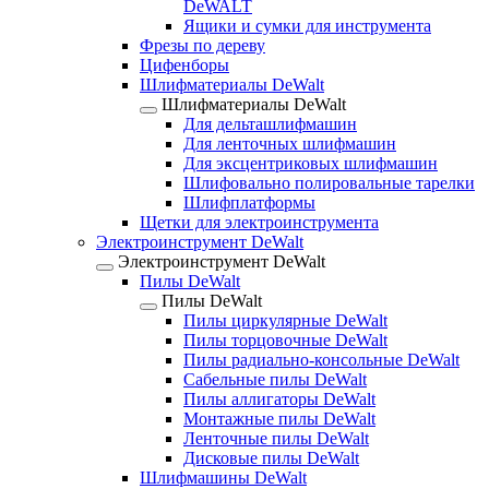
DeWALT
Ящики и сумки для инструмента
Фрезы по дереву
Цифенборы
Шлифматериалы DeWalt
Шлифматериалы DeWalt
Для дельташлифмашин
Для ленточных шлифмашин
Для эксцентриковых шлифмашин
Шлифовально полировальные тарелки
Шлифплатформы
Щетки для электроинструмента
Электроинструмент DeWalt
Электроинструмент DeWalt
Пилы DeWalt
Пилы DeWalt
Пилы циркулярные DeWalt
Пилы торцовочные DeWalt
Пилы радиально-консольные DeWalt
Сабельные пилы DeWalt
Пилы аллигаторы DeWalt
Монтажные пилы DeWalt
Ленточные пилы DeWalt
Дисковые пилы DeWalt
Шлифмашины DeWalt