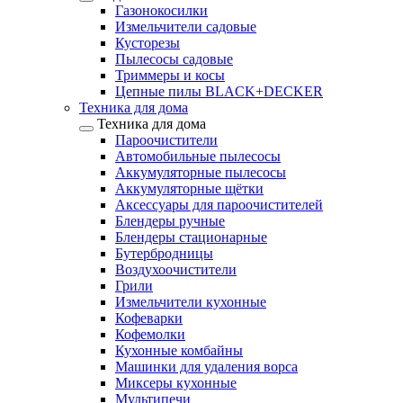
Газонокосилки
Измельчители садовые
Кусторезы
Пылесосы садовые
Триммеры и косы
Цепные пилы BLACK+DECKER
Техника для дома
Техника для дома
Пароочистители
Автомобильные пылесосы
Аккумуляторные пылесосы
Аккумуляторные щётки
Аксессуары для пароочистителей
Блендеры ручные
Блендеры стационарные
Бутербродницы
Воздухоочистители
Грили
Измельчители кухонные
Кофеварки
Кофемолки
Кухонные комбайны
Машинки для удаления ворса
Миксеры кухонные
Мультипечи