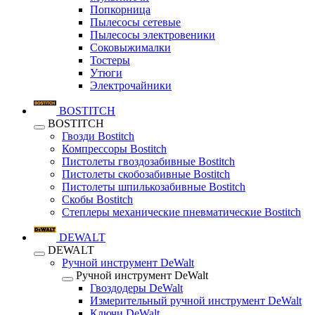
Попкорница
Пылесосы сетевые
Пылесосы электровеники
Соковыжималки
Тостеры
Утюги
Электрочайники
BOSTITCH
BOSTITCH
Гвозди Bostitch
Компрессоры Bostitch
Пистолеты гвоздозабивные Bostitch
Пистолеты скобозабивные Bostitch
Пистолеты шпилькозабивные Bostitch
Скобы Bostitch
Степлеры механические пневматические Bostitch
DEWALT
DEWALT
Ручной инструмент DeWalt
Ручной инструмент DeWalt
Гвоздодеры DeWalt
Измерительный ручной инструмент DeWalt
Ключи DeWalt