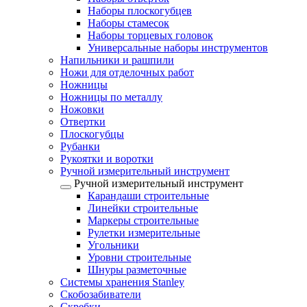
Наборы плоскогубцев
Наборы стамесок
Наборы торцевых головок
Универсальные наборы инструментов
Напильники и рашпили
Ножи для отделочных работ
Ножницы
Ножницы по металлу
Ножовки
Отвертки
Плоскогубцы
Рубанки
Рукоятки и воротки
Ручной измерительный инструмент
Ручной измерительный инструмент
Карандаши строительные
Линейки строительные
Маркеры строительные
Рулетки измерительные
Угольники
Уровни строительные
Шнуры разметочные
Системы хранения Stanley
Скобозабиватели
Скребки