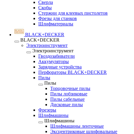
Сверла
Скобы
Стержни для клеевых пистолетов
Фрезы для станков
Шлифматериалы
BLACK+DECKER
BLACK+DECKER
Электроинструмент
Электроинструмент
Гвоздозабиватели
Аккумуляторы
Зарядные устройства
Перфораторы BLACK+DECKER
Пилы
Пилы
Торцовочные пилы
Пилы лобзиковые
Пилы сабельные
Дисковые пилы
Фрезеры
Шлифмашины
Шлифмашины
Шлифмашины ленточные
Эксцентриковые шлифовальные