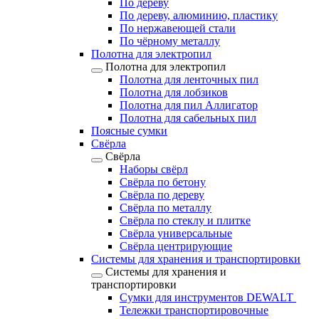
По дереву
По дереву, алюминию, пластику
По нержавеющей стали
По чёрному металлу
Полотна для электропил
Полотна для электропил
Полотна для ленточных пил
Полотна для лобзиков
Полотна для пил Аллигатор
Полотна для сабельных пил
Поясные сумки
Свёрла
Свёрла
Наборы свёрл
Свёрла по бетону
Свёрла по дереву
Свёрла по металлу
Свёрла по стеклу и плитке
Свёрла универсальные
Свёрла центрирующие
Системы для хранения и транспортировки
Системы для хранения и
транспортировки
Сумки для инструментов DEWALT
Тележки транспортировочные