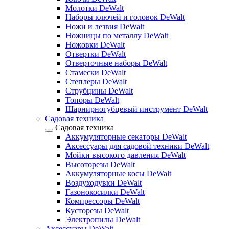
Молотки DeWalt
Наборы ключей и головок DeWalt
Ножи и лезвия DeWalt
Ножницы по металлу DeWalt
Ножовки DeWalt
Отвертки DeWalt
Отверточные наборы DeWalt
Стамески DeWalt
Степлеры DeWalt
Струбцины DeWalt
Топоры DeWalt
Шарнирногубцевый инструмент DeWalt
Садовая техника
Садовая техника
Аккумуляторные секаторы DeWalt
Аксессуары для садовой техники DeWalt
Мойки высокого давления DeWalt
Высоторезы DeWalt
Аккумуляторные косы DeWalt
Воздуходувки DeWalt
Газонокосилки DeWalt
Компрессоры DeWalt
Кусторезы DeWalt
Электропилы DeWalt
Аксессуары DeWalt