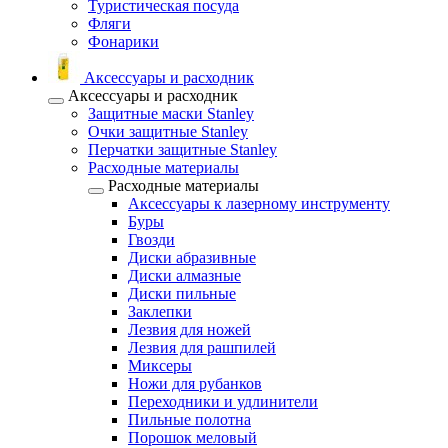
Туристическая посуда
Фляги
Фонарики
Аксессуары и расходник
Аксессуары и расходник
Защитные маски Stanley
Очки защитные Stanley
Перчатки защитные Stanley
Расходные материалы
Расходные материалы
Аксессуары к лазерному инструменту
Буры
Гвозди
Диски абразивные
Диски алмазные
Диски пильные
Заклепки
Лезвия для ножей
Лезвия для рашпилей
Миксеры
Ножи для рубанков
Переходники и удлинители
Пильные полотна
Порошок меловый