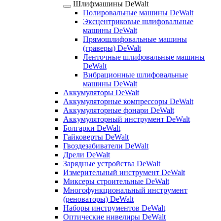
Шлифмашины DeWalt
Полировальные машины DeWalt
Эксцентриковые шлифовальные
машины DeWalt
Прямошлифовальные машины
(граверы) DeWalt
Ленточные шлифовальные машины
DeWalt
Вибрационные шлифовальные
машины DeWalt
Аккумуляторы DeWalt
Аккумуляторные компрессоры DeWalt
Аккумуляторные фонари DeWalt
Аккумуляторный инструмент DeWalt
Болгарки DeWalt
Гайковерты DeWalt
Гвоздезабиватели DeWalt
Дрели DeWalt
Зарядные устройства DeWalt
Измерительный инструмент DeWalt
Миксеры строительные DeWalt
Многофункциональный инструмент
(реноваторы) DeWalt
Наборы инструментов DeWalt
Оптические нивелиры DeWalt