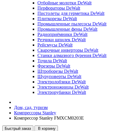
Отбойные молотки DeWalt
Перфораторы DeWalt
Пистолеты для герметика DeWalt
Плиткорезы DeWalt
Промышленные пылесосы DeWalt
Промышленные фены DeWalt
Радиоприёмники DeWalt
Резчики шпилек DeWalt
Рейсмусы DeWalt
Сварочные инверторы DeWalt
Станки алмазного бурения DeWalt
Точила DeWalt
Фрезеры DeWalt
Штроборезы DeWalt
Шуруповерты DeWalt
Электролобзики DeWalt
Электроножницы DeWalt
Электрорубанки DeWalt
Дом, сад, туризм
Компрессоры Stanley
Компрессор Stanley FMXCM0203E
Быстрый заказ
В корзину