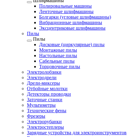
Шлифмашины
Полировальные машины
Ленточные шлифмашины
Болгарки (угловые шлифмашины)
Вибрационные шлифмашины
Эксцентриковые шлифмашины
Пилы
Пилы
Дисковые (циркулярные) пилы
Монтажные пилы
Настольные пилы
Сабельные пилы
Торцовочные пилы
Электролобзики
Электродрели
Дрели-миксеры
Отбойные молотки
Детекторы проводки
Заточные станки
Мультиметры
Технические фены
Фрезеры
Электрорубанки
Электростеплеры
Зарядные устройства для электроинструментов