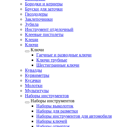
Бородки и кернеры
Бруски для заточки
Гвоздодеры
Заклепочники
Зубила
Инструмент отделочный
Клеевые пистолеты
Клещи
Ключи
Ключи
Гаечные и разводные ключи
Ключи трубные
Шестигранные ключи
Кувалды
Курвиметры
Кусачки
Молотки
Мультитулы
Наборы инструментов
Наборы инструментов
Наборы выколоток
Наборы для разметки
Наборы инструментов для автомобиля
Наборы ключей
Наборы отверток