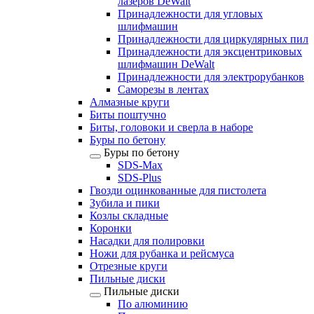
лазеров DeWalt
Принадлежности для угловых
шлифмашин
Принадлежности для циркулярных пил
Принадлежности для эксцентриковых
шлифмашин DeWalt
Принадлежности для электрорубанков
Саморезы в лентах
Алмазные круги
Биты поштучно
Биты, головоки и сверла в наборе
Буры по бетону
Буры по бетону
SDS-Max
SDS-Plus
Гвозди оцинкованные для пистолета
Зубила и пики
Козлы складные
Коронки
Насадки для полировки
Ножи для рубанка и рейсмуса
Отрезные круги
Пильные диски
Пильные диски
По алюминию