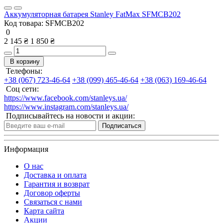
Аккумуляторная батарея Stanley FatMax SFMCB202
Код товара:
SFMCB202
0
2 145 ₴
1 850 ₴
В корзину
Телефоны:
+38 (067) 723-46-64
+38 (099) 465-46-64
+38 (063) 169-46-64
Соц сети:
https://www.facebook.com/stanleys.ua/
https://www.instagram.com/stanleys.ua/
Подписывайтесь на новости и акции:
Подписаться
Информация
О нас
Доставка и оплата
Гарантия и возврат
Договор оферты
Связаться с нами
Карта сайта
Акции