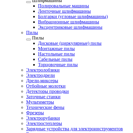
Шлифмашины
Полировальные машины
Ленточные шлифмашины
Болгарки (угловые шлифмашины)
Вибрационные шлифмашины
Эксцентриковые шлифмашины
Пилы
Пилы
Дисковые (циркулярные) пилы
Монтажные пилы
Настольные пилы
Сабельные пилы
Торцовочные пилы
Электролобзики
Электродрели
Дрели-миксеры
Отбойные молотки
Детекторы проводки
Заточные станки
Мультиметры
Технические фены
Фрезеры
Электрорубанки
Электростеплеры
Зарядные устройства для электроинструментов