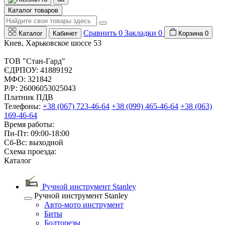
Каталог товаров
Сравнить
0
Закладки
0
Каталог
Кабинет
Корзина
0
Киев, Харьковское шоссе 53
ТОВ "Стан-Гард"
ЄДРПОУ: 41889192
МФО: 321842
Р/Р: 26006053025043
Платник ПДВ
Телефоны:
+38 (067) 723-46-64
+38 (099) 465-46-64
+38 (063)
169-46-64
Время работы:
Пн-Пт: 09:00-18:00
Сб-Вс: выходной
Схема проезда:
Каталог
Ручной инструмент Stanley
Ручной инструмент Stanley
Авто-мото инструмент
Биты
Болторезы