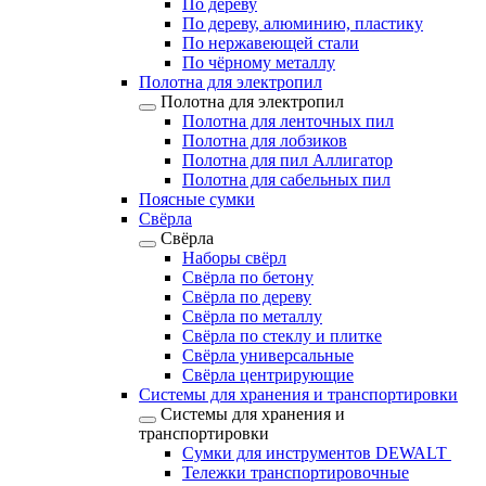
По дереву
По дереву, алюминию, пластику
По нержавеющей стали
По чёрному металлу
Полотна для электропил
Полотна для электропил
Полотна для ленточных пил
Полотна для лобзиков
Полотна для пил Аллигатор
Полотна для сабельных пил
Поясные сумки
Свёрла
Свёрла
Наборы свёрл
Свёрла по бетону
Свёрла по дереву
Свёрла по металлу
Свёрла по стеклу и плитке
Свёрла универсальные
Свёрла центрирующие
Системы для хранения и транспортировки
Системы для хранения и
транспортировки
Сумки для инструментов DEWALT
Тележки транспортировочные