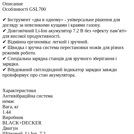
Описание
Особливості GSL700
✔ Інструмент «два в одному» - універсальне рішення для
догляду за невеликими кущами і краями газону.
✔ Довговічний Li-Ion акумулятор 7.2 В без «ефекту пам’яті»
для високої продуктивності.
✔ Відмінна ергономіка: легкий і зручний.
✔ Швидка і зручна система перестановки ножів для різних
режимів роботи.
✔ Спеціальна зарядна станція для зручного зберігання і
зарядки.
✔ Вбудований світлодіодний індикатор зарядки завжди
проінформує про стан акумулятора.
Характеристики
Антивібраційна система
немає
Вага, кг
1.44
Виробник
BLACK+DECKER
Двигун
Щітковий, Li-Ion, 7.2