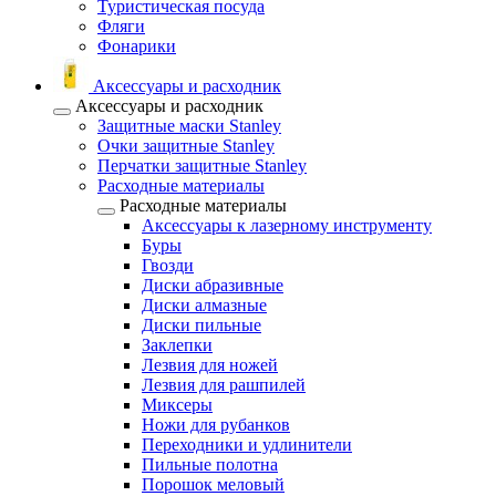
Туристическая посуда
Фляги
Фонарики
Аксессуары и расходник
Аксессуары и расходник
Защитные маски Stanley
Очки защитные Stanley
Перчатки защитные Stanley
Расходные материалы
Расходные материалы
Аксессуары к лазерному инструменту
Буры
Гвозди
Диски абразивные
Диски алмазные
Диски пильные
Заклепки
Лезвия для ножей
Лезвия для рашпилей
Миксеры
Ножи для рубанков
Переходники и удлинители
Пильные полотна
Порошок меловый