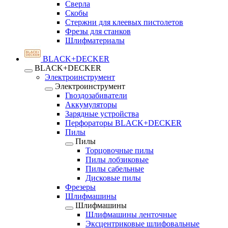
Сверла
Скобы
Стержни для клеевых пистолетов
Фрезы для станков
Шлифматериалы
BLACK+DECKER
BLACK+DECKER
Электроинструмент
Электроинструмент
Гвоздозабиватели
Аккумуляторы
Зарядные устройства
Перфораторы BLACK+DECKER
Пилы
Пилы
Торцовочные пилы
Пилы лобзиковые
Пилы сабельные
Дисковые пилы
Фрезеры
Шлифмашины
Шлифмашины
Шлифмашины ленточные
Эксцентриковые шлифовальные