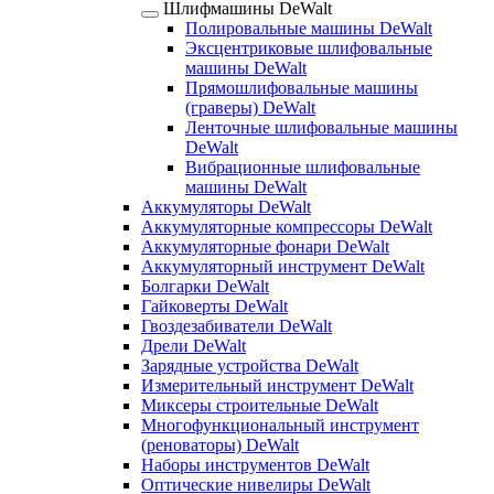
Шлифмашины DeWalt
Полировальные машины DeWalt
Эксцентриковые шлифовальные
машины DeWalt
Прямошлифовальные машины
(граверы) DeWalt
Ленточные шлифовальные машины
DeWalt
Вибрационные шлифовальные
машины DeWalt
Аккумуляторы DeWalt
Аккумуляторные компрессоры DeWalt
Аккумуляторные фонари DeWalt
Аккумуляторный инструмент DeWalt
Болгарки DeWalt
Гайковерты DeWalt
Гвоздезабиватели DeWalt
Дрели DeWalt
Зарядные устройства DeWalt
Измерительный инструмент DeWalt
Миксеры строительные DeWalt
Многофункциональный инструмент
(реноваторы) DeWalt
Наборы инструментов DeWalt
Оптические нивелиры DeWalt