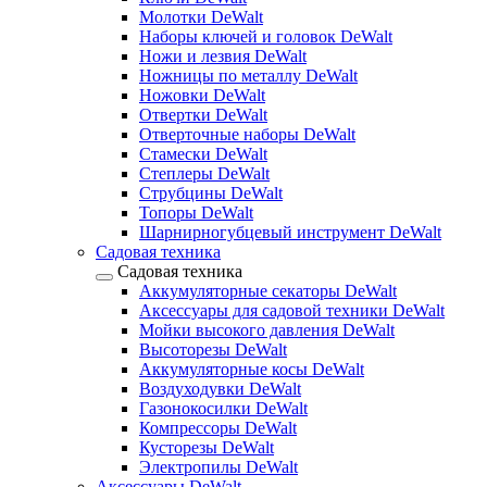
Молотки DeWalt
Наборы ключей и головок DeWalt
Ножи и лезвия DeWalt
Ножницы по металлу DeWalt
Ножовки DeWalt
Отвертки DeWalt
Отверточные наборы DeWalt
Стамески DeWalt
Степлеры DeWalt
Струбцины DeWalt
Топоры DeWalt
Шарнирногубцевый инструмент DeWalt
Садовая техника
Садовая техника
Аккумуляторные секаторы DeWalt
Аксессуары для садовой техники DeWalt
Мойки высокого давления DeWalt
Высоторезы DeWalt
Аккумуляторные косы DeWalt
Воздуходувки DeWalt
Газонокосилки DeWalt
Компрессоры DeWalt
Кусторезы DeWalt
Электропилы DeWalt
Аксессуары DeWalt