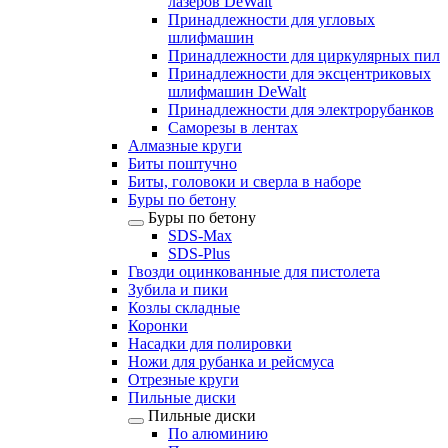
лазеров DeWalt
Принадлежности для угловых
шлифмашин
Принадлежности для циркулярных пил
Принадлежности для эксцентриковых
шлифмашин DeWalt
Принадлежности для электрорубанков
Саморезы в лентах
Алмазные круги
Биты поштучно
Биты, головоки и сверла в наборе
Буры по бетону
Буры по бетону
SDS-Max
SDS-Plus
Гвозди оцинкованные для пистолета
Зубила и пики
Козлы складные
Коронки
Насадки для полировки
Ножи для рубанка и рейсмуса
Отрезные круги
Пильные диски
Пильные диски
По алюминию