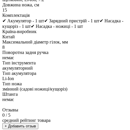
Довжина ножа, см
15
Комплектація
✔ Акумулятор - 1 шт✔ Зарядний пристрій - 1 шт✔ Насадка -
кущоріз - 1 шт✔ Насадка - ножиці - 1 шт
Країна-виробник
Китай
Максимальний діаметр гілок, мм
8
Поворотна задня ручка
немає
Тип інструмента
акумуляторний
Тип акумулятора
Li-Ion
Тип ножа
змінний (садові ножиці/кущоріз)
Штанга
немає
Отзывы
0
/ 5
средний рейтинг товара
+ Добавить отзыв