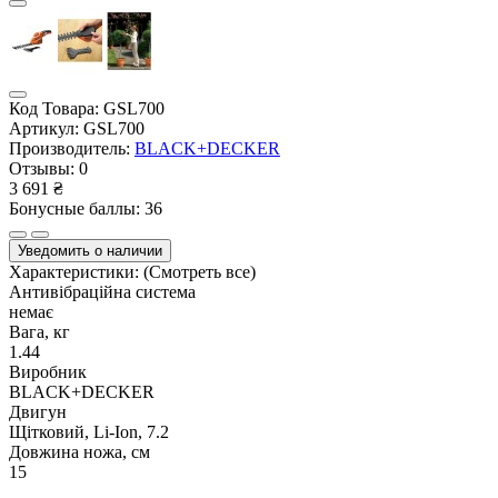
Код Товара:
GSL700
Артикул:
GSL700
Производитель:
BLACK+DECKER
Отзывы:
0
3 691 ₴
Бонусные баллы: 36
Уведомить о наличии
Характеристики:
(Смотреть все)
Антивібраційна система
немає
Вага, кг
1.44
Виробник
BLACK+DECKER
Двигун
Щітковий, Li-Ion, 7.2
Довжина ножа, см
15