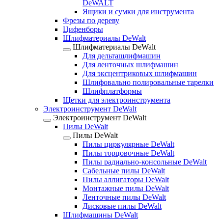
DeWALT
Ящики и сумки для инструмента
Фрезы по дереву
Цифенборы
Шлифматериалы DeWalt
Шлифматериалы DeWalt
Для дельташлифмашин
Для ленточных шлифмашин
Для эксцентриковых шлифмашин
Шлифовально полировальные тарелки
Шлифплатформы
Щетки для электроинструмента
Электроинструмент DeWalt
Электроинструмент DeWalt
Пилы DeWalt
Пилы DeWalt
Пилы циркулярные DeWalt
Пилы торцовочные DeWalt
Пилы радиально-консольные DeWalt
Сабельные пилы DeWalt
Пилы аллигаторы DeWalt
Монтажные пилы DeWalt
Ленточные пилы DeWalt
Дисковые пилы DeWalt
Шлифмашины DeWalt