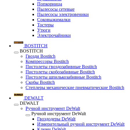
Попкорница
Пылесосы сетевые
Пылесосы электровеники
Соковыжималки
Тостеры
Утюги
Электрочайники
BOSTITCH
BOSTITCH
Гвозди Bostitch
Компрессоры Bostitch
Пистолеты гвоздозабивные Bostitch
Пистолеты скобозабивные Bostitch
Пистолеты шпилькозабивные Bostitch
Скобы Bostitch
Степлеры механические пневматические Bostitch
DEWALT
DEWALT
Ручной инструмент DeWalt
Ручной инструмент DeWalt
Гвоздодеры DeWalt
Измерительный ручной инструмент DeWalt
Ключи DeWalt