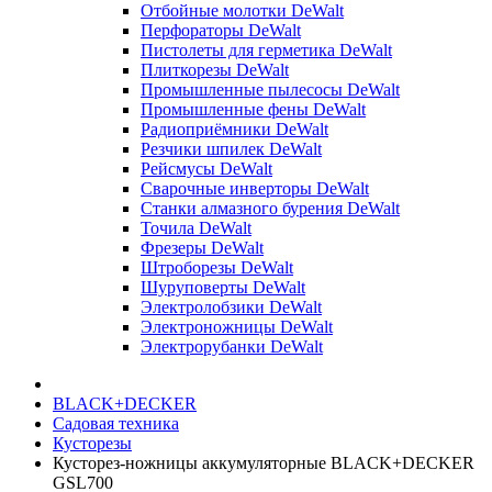
Отбойные молотки DeWalt
Перфораторы DeWalt
Пистолеты для герметика DeWalt
Плиткорезы DeWalt
Промышленные пылесосы DeWalt
Промышленные фены DeWalt
Радиоприёмники DeWalt
Резчики шпилек DeWalt
Рейсмусы DeWalt
Сварочные инверторы DeWalt
Станки алмазного бурения DeWalt
Точила DeWalt
Фрезеры DeWalt
Штроборезы DeWalt
Шуруповерты DeWalt
Электролобзики DeWalt
Электроножницы DeWalt
Электрорубанки DeWalt
BLACK+DECKER
Садовая техника
Кусторезы
Кусторез-ножницы аккумуляторные BLACK+DECKER
GSL700