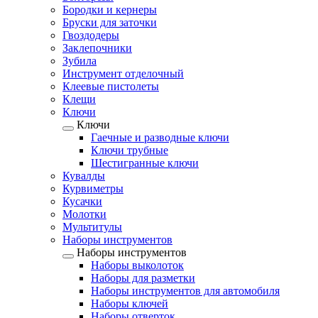
Бородки и кернеры
Бруски для заточки
Гвоздодеры
Заклепочники
Зубила
Инструмент отделочный
Клеевые пистолеты
Клещи
Ключи
Ключи
Гаечные и разводные ключи
Ключи трубные
Шестигранные ключи
Кувалды
Курвиметры
Кусачки
Молотки
Мультитулы
Наборы инструментов
Наборы инструментов
Наборы выколоток
Наборы для разметки
Наборы инструментов для автомобиля
Наборы ключей
Наборы отверток