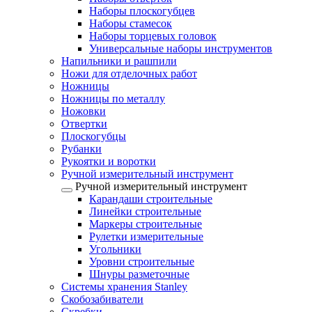
Наборы плоскогубцев
Наборы стамесок
Наборы торцевых головок
Универсальные наборы инструментов
Напильники и рашпили
Ножи для отделочных работ
Ножницы
Ножницы по металлу
Ножовки
Отвертки
Плоскогубцы
Рубанки
Рукоятки и воротки
Ручной измерительный инструмент
Ручной измерительный инструмент
Карандаши строительные
Линейки строительные
Маркеры строительные
Рулетки измерительные
Угольники
Уровни строительные
Шнуры разметочные
Системы хранения Stanley
Скобозабиватели
Скребки