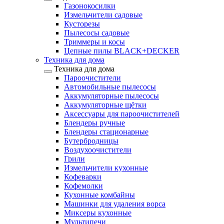
Газонокосилки
Измельчители садовые
Кусторезы
Пылесосы садовые
Триммеры и косы
Цепные пилы BLACK+DECKER
Техника для дома
Техника для дома
Пароочистители
Автомобильные пылесосы
Аккумуляторные пылесосы
Аккумуляторные щётки
Аксессуары для пароочистителей
Блендеры ручные
Блендеры стационарные
Бутербродницы
Воздухоочистители
Грили
Измельчители кухонные
Кофеварки
Кофемолки
Кухонные комбайны
Машинки для удаления ворса
Миксеры кухонные
Мультипечи