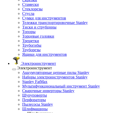
Стамески
Стеклорезы
Стусла
Сумки для инструментов
Тележки транспортировочные Stanley
Тиски и струбцины
Топоры
Торцевые головки
Трещетки
Трубогибы
Труборезы
Ящики для инструментов
Электроинструмент
Электроинструмент
Аккумуляторные цепные пилы Stanley
Наборы электроинструментов Stanley
Stanley FatMax
Мультифункциональный инструмент Stanley
Сварочные инверторы Stanley
Шуруповерты
Перфораторы
Пылесосы Stanley
Шлифмашины