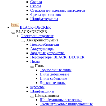
Сверла
Скобы
Стержни для клеевых пистолетов
Фрезы для станков
Шлифматериалы
BLACK+DECKER
BLACK+DECKER
Электроинструмент
Электроинструмент
Гвоздозабиватели
Аккумуляторы
Зарядные устройства
Перфораторы BLACK+DECKER
Пилы
Пилы
Торцовочные пилы
Пилы лобзиковые
Пилы сабельные
Дисковые пилы
Фрезеры
Шлифмашины
Шлифмашины
Шлифмашины ленточные
Эксцентриковые шлифовальные