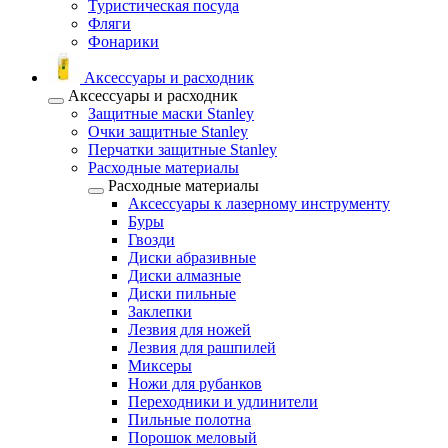
Туристическая посуда
Фляги
Фонарики
Аксессуары и расходник
Аксессуары и расходник
Защитные маски Stanley
Очки защитные Stanley
Перчатки защитные Stanley
Расходные материалы
Расходные материалы
Аксессуары к лазерному инструменту
Буры
Гвозди
Диски абразивные
Диски алмазные
Диски пильные
Заклепки
Лезвия для ножей
Лезвия для рашпилей
Миксеры
Ножи для рубанков
Переходники и удлинители
Пильные полотна
Порошок меловый