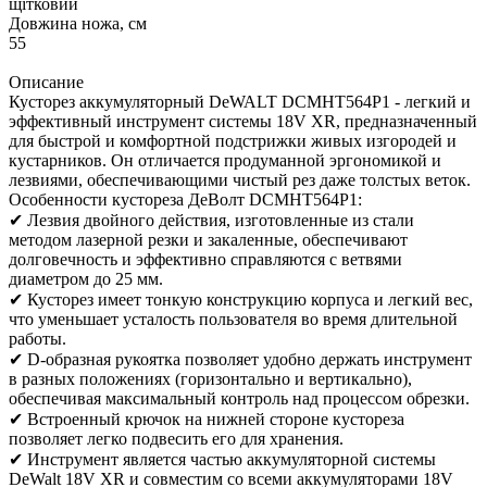
щітковий
Довжина ножа, см
55
Описание
Кусторез аккумуляторный DeWALT DCMHT564P1 - легкий и
эффективный инструмент системы 18V XR, предназначенный
для быстрой и комфортной подстрижки живых изгородей и
кустарников. Он отличается продуманной эргономикой и
лезвиями, обеспечивающими чистый рез даже толстых веток.
Особенности кустореза ДеВолт DCMHT564P1:
✔ Лезвия двойного действия, изготовленные из стали
методом лазерной резки и закаленные, обеспечивают
долговечность и эффективно справляются с ветвями
диаметром до 25 мм.
✔ Кусторез имеет тонкую конструкцию корпуса и легкий вес,
что уменьшает усталость пользователя во время длительной
работы.
✔ D-образная рукоятка позволяет удобно держать инструмент
в разных положениях (горизонтально и вертикально),
обеспечивая максимальный контроль над процессом обрезки.
✔ Встроенный крючок на нижней стороне кустореза
позволяет легко подвесить его для хранения.
✔ Инструмент является частью аккумуляторной системы
DeWalt 18V XR и совместим со всеми аккумуляторами 18V