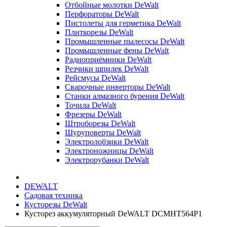
Отбойные молотки DeWalt
Перфораторы DeWalt
Пистолеты для герметика DeWalt
Плиткорезы DeWalt
Промышленные пылесосы DeWalt
Промышленные фены DeWalt
Радиоприёмники DeWalt
Резчики шпилек DeWalt
Рейсмусы DeWalt
Сварочные инверторы DeWalt
Станки алмазного бурения DeWalt
Точила DeWalt
Фрезеры DeWalt
Штроборезы DeWalt
Шуруповерты DeWalt
Электролобзики DeWalt
Электроножницы DeWalt
Электрорубанки DeWalt
DEWALT
Садовая техника
Кусторезы DeWalt
Кусторез аккумуляторный DeWALT DCMHT564P1