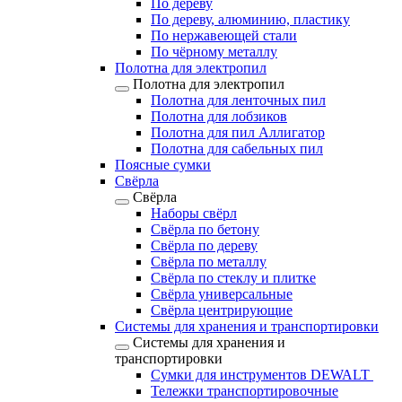
По дереву
По дереву, алюминию, пластику
По нержавеющей стали
По чёрному металлу
Полотна для электропил
Полотна для электропил
Полотна для ленточных пил
Полотна для лобзиков
Полотна для пил Аллигатор
Полотна для сабельных пил
Поясные сумки
Свёрла
Свёрла
Наборы свёрл
Свёрла по бетону
Свёрла по дереву
Свёрла по металлу
Свёрла по стеклу и плитке
Свёрла универсальные
Свёрла центрирующие
Системы для хранения и транспортировки
Системы для хранения и
транспортировки
Сумки для инструментов DEWALT
Тележки транспортировочные