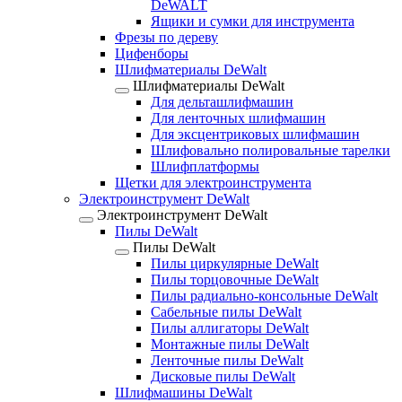
DeWALT
Ящики и сумки для инструмента
Фрезы по дереву
Цифенборы
Шлифматериалы DeWalt
Шлифматериалы DeWalt
Для дельташлифмашин
Для ленточных шлифмашин
Для эксцентриковых шлифмашин
Шлифовально полировальные тарелки
Шлифплатформы
Щетки для электроинструмента
Электроинструмент DeWalt
Электроинструмент DeWalt
Пилы DeWalt
Пилы DeWalt
Пилы циркулярные DeWalt
Пилы торцовочные DeWalt
Пилы радиально-консольные DeWalt
Сабельные пилы DeWalt
Пилы аллигаторы DeWalt
Монтажные пилы DeWalt
Ленточные пилы DeWalt
Дисковые пилы DeWalt
Шлифмашины DeWalt