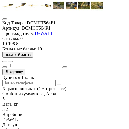
Код Товара:
DCMHT564P1
Артикул:
DCMHT564P1
Производитель:
DeWALT
Отзывы:
0
19 198 ₴
Бонусные баллы: 191
Быстрый заказ
В корзину
Купить в 1 клик:
Характеристики:
(Смотреть все)
Ємність акумулятора, Агод
5
Вага, кг
3.2
Виробник
DeWALT
Двигун