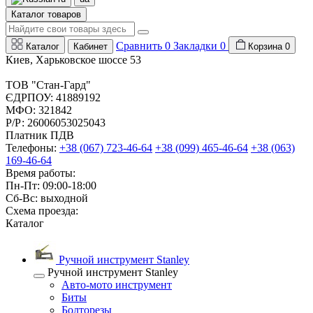
Каталог товаров
Сравнить
0
Закладки
0
Каталог
Кабинет
Корзина
0
Киев, Харьковское шоссе 53
ТОВ "Стан-Гард"
ЄДРПОУ: 41889192
МФО: 321842
Р/Р: 26006053025043
Платник ПДВ
Телефоны:
+38 (067) 723-46-64
+38 (099) 465-46-64
+38 (063)
169-46-64
Время работы:
Пн-Пт: 09:00-18:00
Сб-Вс: выходной
Схема проезда:
Каталог
Ручной инструмент Stanley
Ручной инструмент Stanley
Авто-мото инструмент
Биты
Болторезы