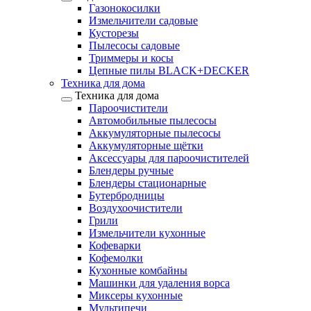
Газонокосилки
Измельчители садовые
Кусторезы
Пылесосы садовые
Триммеры и косы
Цепные пилы BLACK+DECKER
Техника для дома
Техника для дома
Пароочистители
Автомобильные пылесосы
Аккумуляторные пылесосы
Аккумуляторные щётки
Аксессуары для пароочистителей
Блендеры ручные
Блендеры стационарные
Бутербродницы
Воздухоочистители
Грили
Измельчители кухонные
Кофеварки
Кофемолки
Кухонные комбайны
Машинки для удаления ворса
Миксеры кухонные
Мультипечи