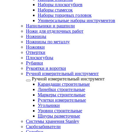
Наборы плоскогубцев
Наборы стамесок
Наборы торцевых головок
Универсальные наборы инструментов
Напильники и рашпили
Ножи для отделочных работ
Ножницы
Ножницы по металлу
Ножовки
Отвертки
Плоскогубцы
Рубанки
Рукоятки и воротки
Ручной измерительный инструмент
Ручной измерительный инструмент
Карандаши строительные
Линейки строительные
Маркеры строительные
Рулетки измерительные
Угольники
Уровни строительные
Шнуры разметочные
Системы хранения Stanley
Скобозабиватели
Скребки