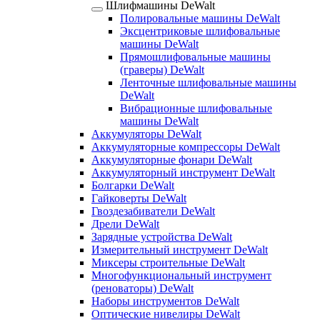
Шлифмашины DeWalt
Полировальные машины DeWalt
Эксцентриковые шлифовальные
машины DeWalt
Прямошлифовальные машины
(граверы) DeWalt
Ленточные шлифовальные машины
DeWalt
Вибрационные шлифовальные
машины DeWalt
Аккумуляторы DeWalt
Аккумуляторные компрессоры DeWalt
Аккумуляторные фонари DeWalt
Аккумуляторный инструмент DeWalt
Болгарки DeWalt
Гайковерты DeWalt
Гвоздезабиватели DeWalt
Дрели DeWalt
Зарядные устройства DeWalt
Измерительный инструмент DeWalt
Миксеры строительные DeWalt
Многофункциональный инструмент
(реноваторы) DeWalt
Наборы инструментов DeWalt
Оптические нивелиры DeWalt