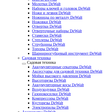
Молотки DeWalt
Наборы ключей и головок DeWalt
Ножи и лезвия DeWalt
Ножницы по металлу DeWalt
Ножовки DeWalt
Отвертки DeWalt
Отверточные наборы DeWalt
Стамески DeWalt
Степлеры DeWalt
Струбцины DeWalt
Топоры DeWalt
Шарнирногубцевый инструмент DeWalt
Садовая техника
Садовая техника
Аккумуляторные секаторы DeWalt
Аксессуары для садовой техники DeWalt
Мойки высокого давления DeWalt
Высоторезы DeWalt
Аккумуляторные косы DeWalt
Воздуходувки DeWalt
Газонокосилки DeWalt
Компрессоры DeWalt
Кусторезы DeWalt
Электропилы DeWalt
Аксессуары DeWalt