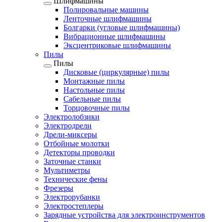
Шлифмашины
Полировальные машины
Ленточные шлифмашины
Болгарки (угловые шлифмашины)
Вибрационные шлифмашины
Эксцентриковые шлифмашины
Пилы
Пилы
Дисковые (циркулярные) пилы
Монтажные пилы
Настольные пилы
Сабельные пилы
Торцовочные пилы
Электролобзики
Электродрели
Дрели-миксеры
Отбойные молотки
Детекторы проводки
Заточные станки
Мультиметры
Технические фены
Фрезеры
Электрорубанки
Электростеплеры
Зарядные устройства для электроинструментов