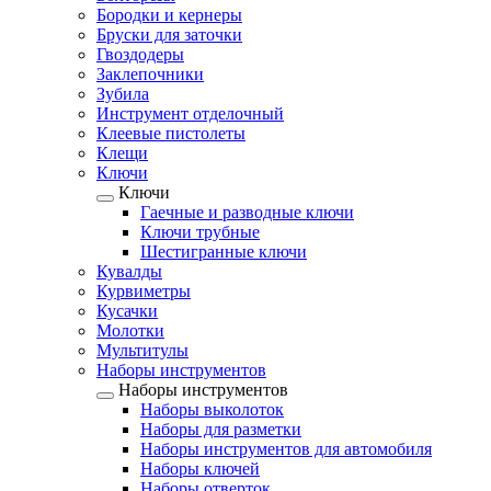
Бородки и кернеры
Бруски для заточки
Гвоздодеры
Заклепочники
Зубила
Инструмент отделочный
Клеевые пистолеты
Клещи
Ключи
Ключи
Гаечные и разводные ключи
Ключи трубные
Шестигранные ключи
Кувалды
Курвиметры
Кусачки
Молотки
Мультитулы
Наборы инструментов
Наборы инструментов
Наборы выколоток
Наборы для разметки
Наборы инструментов для автомобиля
Наборы ключей
Наборы отверток