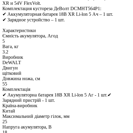
XR и 54V FlexVolt.
Комплектация кустореза ДеВолт DCMHT564P1:
✔ Аккумуляторная батарея 18В XR Li-lon 5 Ач – 1 шт.
✔ Зарядное устройство – 1 шт.
Характеристики
Ємність акумулятора, Агод
5
Вага, кг
3.2
Виробник
DeWALT
Двигун
щітковий
Довжина ножа, см
55
Комплектація
✔ Акумуляторна батарея 18В XR Li-lon 5 Аг - 1 шт.✔
Зарядний пристрій - 1 шт.
Країна-виробник
Китай
Максимальний діаметр гілок, мм
25
Напруга акумулятора, В
18