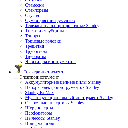
Стамески
Стеклорезы
Стусла
Сумки для инструментов
Тележки транспортировочные Stanley
Тиски и струбцины
Топоры
Торцевые головки
Трещетки
Трубогибы
Труборезы
Ящики для инструментов
Электроинструмент
Электроинструмент
Аккумуляторные цепные пилы Stanley
Наборы электроинструментов Stanley
Stanley FatMax
Мультифункциональный инструмент Stanley
Сварочные инверторы Stanley
Шуруповерты
Перфораторы
Пылесосы Stanley
Шлифмашины