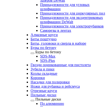
лазеров DeWalt
Принадлежности для угловых
шлифмашин
Принадлежности для циркулярных пил
Принадлежности для эксцентриковых
шлифмашин DeWalt
Принадлежности для электрорубанков
Саморезы в лентах
Алмазные круги
Биты поштучно
Биты, головоки и сверла в наборе
Буры по бетону
Буры по бетону
SDS-Max
SDS-Plus
Гвозди оцинкованные для пистолета
Зубила и пики
Козлы складные
Коронки
Насадки для полировки
Ножи для рубанка и рейсмуса
Отрезные круги
Пильные диски
Пильные диски
По алюминию