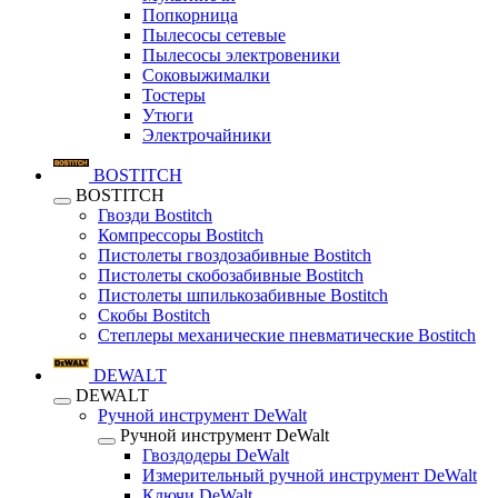
Попкорница
Пылесосы сетевые
Пылесосы электровеники
Соковыжималки
Тостеры
Утюги
Электрочайники
BOSTITCH
BOSTITCH
Гвозди Bostitch
Компрессоры Bostitch
Пистолеты гвоздозабивные Bostitch
Пистолеты скобозабивные Bostitch
Пистолеты шпилькозабивные Bostitch
Скобы Bostitch
Степлеры механические пневматические Bostitch
DEWALT
DEWALT
Ручной инструмент DeWalt
Ручной инструмент DeWalt
Гвоздодеры DeWalt
Измерительный ручной инструмент DeWalt
Ключи DeWalt