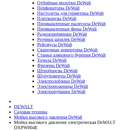
Отбойные молотки DeWalt
Перфораторы DeWalt
Пистолеты для герметика DeWalt
Плиткорезы DeWalt
Промышленные пылесосы DeWalt
Промышленные фены DeWalt
Радиоприёмники DeWalt
Резчики шпилек DeWalt
Рейсмусы DeWalt
Сварочные инверторы DeWalt
Станки алмазного бурения DeWalt
Точила DeWalt
Фрезеры DeWalt
Штроборезы DeWalt
Шуруповерты DeWalt
Электролобзики DeWalt
Электроножницы DeWalt
Электрорубанки DeWalt
DEWALT
Садовая техника
Мойки высокого давления DeWalt
Мойка высокого давления электрическая DeWALT
DXPW004E