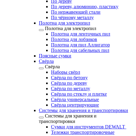
По дереву
По дереву, алюминию, пластику
По нержавеющей стали
По чёрному металлу
Полотна для электропил
Полотна для электропил
Полотна для ленточных пил
Полотна для лобзиков
Полотна для пил Аллигатор
Полотна для сабельных пил
Поясные сумки
Свёрла
Свёрла
Наборы свёрл
Свёрла по бетону
Свёрла по дереву
Свёрла по металлу
Свёрла по стеклу и плитке
Свёрла универсальные
Свёрла центрирующие
Системы для хранения и транспортировки
Системы для хранения и
транспортировки
Сумки для инструментов DEWALT
Тележки транспортировочные