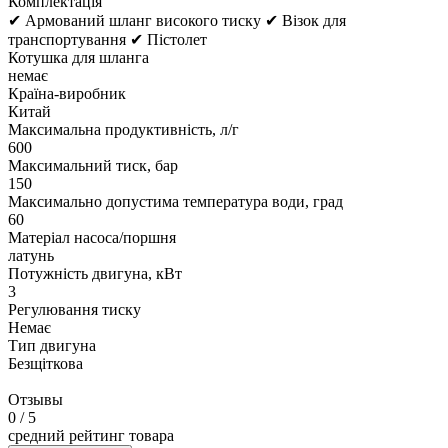
Комплектація
✔ Армований шланг високого тиску ✔ Візок для
транспортування ✔ Пістолет
Котушка для шланга
немає
Країна-виробник
Китай
Максимальна продуктивність, л/г
600
Максимальний тиск, бар
150
Максимально допустима температура води, град
60
Матеріал насоса/поршня
латунь
Потужність двигуна, кВт
3
Регулювання тиску
Немає
Тип двигуна
Безщіткова
Отзывы
0
/ 5
средний рейтинг товара