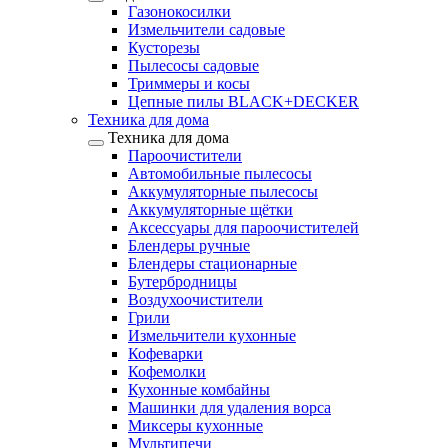
Газонокосилки
Измельчители садовые
Кусторезы
Пылесосы садовые
Триммеры и косы
Цепные пилы BLACK+DECKER
Техника для дома
Техника для дома
Пароочистители
Автомобильные пылесосы
Аккумуляторные пылесосы
Аккумуляторные щётки
Аксессуары для пароочистителей
Блендеры ручные
Блендеры стационарные
Бутербродницы
Воздухоочистители
Грили
Измельчители кухонные
Кофеварки
Кофемолки
Кухонные комбайны
Машинки для удаления ворса
Миксеры кухонные
Мультипечи