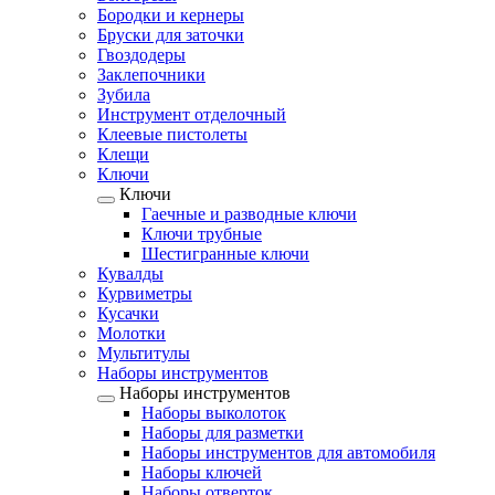
Бородки и кернеры
Бруски для заточки
Гвоздодеры
Заклепочники
Зубила
Инструмент отделочный
Клеевые пистолеты
Клещи
Ключи
Ключи
Гаечные и разводные ключи
Ключи трубные
Шестигранные ключи
Кувалды
Курвиметры
Кусачки
Молотки
Мультитулы
Наборы инструментов
Наборы инструментов
Наборы выколоток
Наборы для разметки
Наборы инструментов для автомобиля
Наборы ключей
Наборы отверток