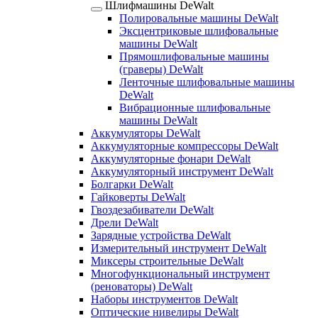
Шлифмашины DeWalt
Полировальные машины DeWalt
Эксцентриковые шлифовальные
машины DeWalt
Прямошлифовальные машины
(граверы) DeWalt
Ленточные шлифовальные машины
DeWalt
Вибрационные шлифовальные
машины DeWalt
Аккумуляторы DeWalt
Аккумуляторные компрессоры DeWalt
Аккумуляторные фонари DeWalt
Аккумуляторный инструмент DeWalt
Болгарки DeWalt
Гайковерты DeWalt
Гвоздезабиватели DeWalt
Дрели DeWalt
Зарядные устройства DeWalt
Измерительный инструмент DeWalt
Миксеры строительные DeWalt
Многофункциональный инструмент
(реноваторы) DeWalt
Наборы инструментов DeWalt
Оптические нивелиры DeWalt