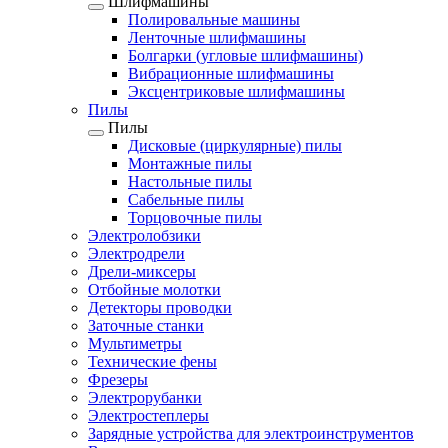
Шлифмашины
Полировальные машины
Ленточные шлифмашины
Болгарки (угловые шлифмашины)
Вибрационные шлифмашины
Эксцентриковые шлифмашины
Пилы
Пилы
Дисковые (циркулярные) пилы
Монтажные пилы
Настольные пилы
Сабельные пилы
Торцовочные пилы
Электролобзики
Электродрели
Дрели-миксеры
Отбойные молотки
Детекторы проводки
Заточные станки
Мультиметры
Технические фены
Фрезеры
Электрорубанки
Электростеплеры
Зарядные устройства для электроинструментов