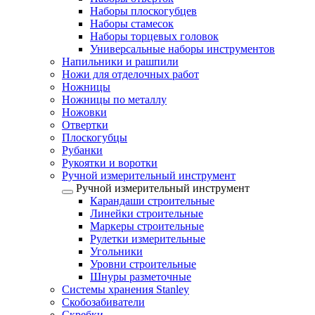
Наборы плоскогубцев
Наборы стамесок
Наборы торцевых головок
Универсальные наборы инструментов
Напильники и рашпили
Ножи для отделочных работ
Ножницы
Ножницы по металлу
Ножовки
Отвертки
Плоскогубцы
Рубанки
Рукоятки и воротки
Ручной измерительный инструмент
Ручной измерительный инструмент
Карандаши строительные
Линейки строительные
Маркеры строительные
Рулетки измерительные
Угольники
Уровни строительные
Шнуры разметочные
Системы хранения Stanley
Скобозабиватели
Скребки