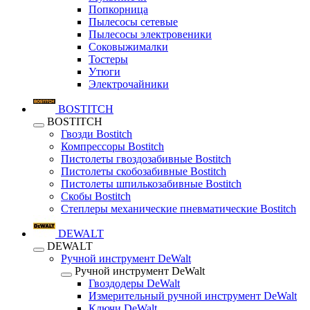
Попкорница
Пылесосы сетевые
Пылесосы электровеники
Соковыжималки
Тостеры
Утюги
Электрочайники
BOSTITCH
BOSTITCH
Гвозди Bostitch
Компрессоры Bostitch
Пистолеты гвоздозабивные Bostitch
Пистолеты скобозабивные Bostitch
Пистолеты шпилькозабивные Bostitch
Скобы Bostitch
Степлеры механические пневматические Bostitch
DEWALT
DEWALT
Ручной инструмент DeWalt
Ручной инструмент DeWalt
Гвоздодеры DeWalt
Измерительный ручной инструмент DeWalt
Ключи DeWalt