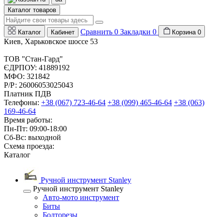
Каталог товаров
Сравнить
0
Закладки
0
Каталог
Кабинет
Корзина
0
Киев, Харьковское шоссе 53
ТОВ "Стан-Гард"
ЄДРПОУ: 41889192
МФО: 321842
Р/Р: 26006053025043
Платник ПДВ
Телефоны:
+38 (067) 723-46-64
+38 (099) 465-46-64
+38 (063)
169-46-64
Время работы:
Пн-Пт: 09:00-18:00
Сб-Вс: выходной
Схема проезда:
Каталог
Ручной инструмент Stanley
Ручной инструмент Stanley
Авто-мото инструмент
Биты
Болторезы