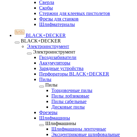
Сверла
Скобы
Стержни для клеевых пистолетов
Фрезы для станков
Шлифматериалы
BLACK+DECKER
BLACK+DECKER
Электроинструмент
Электроинструмент
Гвоздозабиватели
Аккумуляторы
Зарядные устройства
Перфораторы BLACK+DECKER
Пилы
Пилы
Торцовочные пилы
Пилы лобзиковые
Пилы сабельные
Дисковые пилы
Фрезеры
Шлифмашины
Шлифмашины
Шлифмашины ленточные
Эксцентриковые шлифовальные