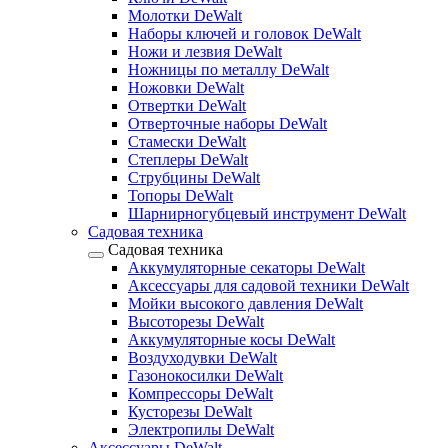
Молотки DeWalt
Наборы ключей и головок DeWalt
Ножи и лезвия DeWalt
Ножницы по металлу DeWalt
Ножовки DeWalt
Отвертки DeWalt
Отверточные наборы DeWalt
Стамески DeWalt
Степлеры DeWalt
Струбцины DeWalt
Топоры DeWalt
Шарнирногубцевый инструмент DeWalt
Садовая техника
Садовая техника
Аккумуляторные секаторы DeWalt
Аксессуары для садовой техники DeWalt
Мойки высокого давления DeWalt
Высоторезы DeWalt
Аккумуляторные косы DeWalt
Воздуходувки DeWalt
Газонокосилки DeWalt
Компрессоры DeWalt
Кусторезы DeWalt
Электропилы DeWalt
Аксессуары DeWalt