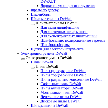
DeWALT
Ящики и сумки для инструмента
Фрезы по дереву
Цифенборы
Шлифматериалы DeWalt
Шлифматериалы DeWalt
Для дельташлифмашин
Для ленточных шлифмашин
Для эксцентриковых шлифмашин
Шлифовально полировальные тарелки
Шлифплатформы
Щетки для электроинструмента
Электроинструмент DeWalt
Электроинструмент DeWalt
Пилы DeWalt
Пилы DeWalt
Пилы циркулярные DeWalt
Пилы торцовочные DeWalt
Пилы радиально-консольные DeWalt
Сабельные пилы DeWalt
Пилы аллигаторы DeWalt
Монтажные пилы DeWalt
Ленточные пилы DeWalt
Дисковые пилы DeWalt
Шлифмашины DeWalt