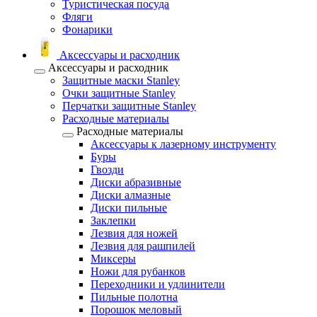
Туристическая посуда
Фляги
Фонарики
Аксессуары и расходник
Аксессуары и расходник
Защитные маски Stanley
Очки защитные Stanley
Перчатки защитные Stanley
Расходные материалы
Расходные материалы
Аксессуары к лазерному инструменту
Буры
Гвозди
Диски абразивные
Диски алмазные
Диски пильные
Заклепки
Лезвия для ножей
Лезвия для рашпилей
Миксеры
Ножи для рубанков
Переходники и удлинители
Пильные полотна
Порошок меловый