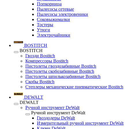
Попкорница
Пылесосы сетевые
Пылесосы электровеники
Соковыжималки
Тостеры
Утюги
Электрочайники
BOSTITCH
BOSTITCH
Гвозди Bostitch
Компрессоры Bostitch
Пистолеты гвоздозабивные Bostitch
Пистолеты скобозабивные Bostitch
Пистолеты шпилькозабивные Bostitch
Скобы Bostitch
Степлеры механические пневматические Bostitch
DEWALT
DEWALT
Ручной инструмент DeWalt
Ручной инструмент DeWalt
Гвоздодеры DeWalt
Измерительный ручной инструмент DeWalt
Ключи DeWalt