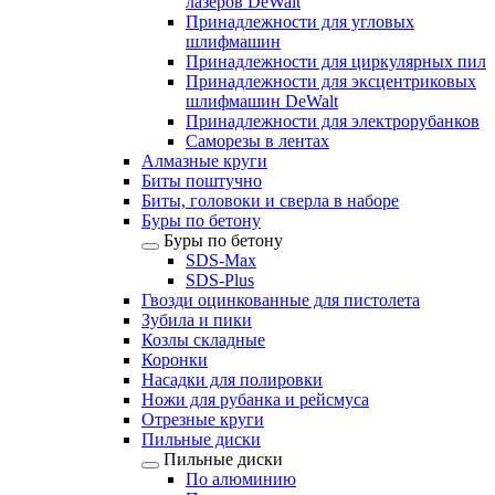
лазеров DeWalt
Принадлежности для угловых
шлифмашин
Принадлежности для циркулярных пил
Принадлежности для эксцентриковых
шлифмашин DeWalt
Принадлежности для электрорубанков
Саморезы в лентах
Алмазные круги
Биты поштучно
Биты, головоки и сверла в наборе
Буры по бетону
Буры по бетону
SDS-Max
SDS-Plus
Гвозди оцинкованные для пистолета
Зубила и пики
Козлы складные
Коронки
Насадки для полировки
Ножи для рубанка и рейсмуса
Отрезные круги
Пильные диски
Пильные диски
По алюминию