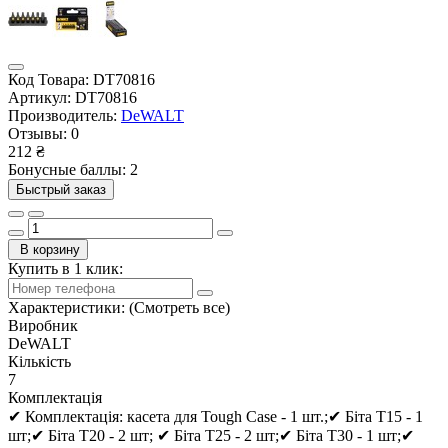
Код Товара:
DT70816
Артикул:
DT70816
Производитель:
DeWALT
Отзывы:
0
212 ₴
Бонусные баллы: 2
Быстрый заказ
В корзину
Купить в 1 клик:
Характеристики:
(Смотреть все)
Виробник
DeWALT
Кількість
7
Комплектація
✔ Комплектація: касета для Tough Case - 1 шт.;✔ Біта Т15 - 1
шт;✔ Біта Т20 - 2 шт; ✔ Біта Т25 - 2 шт;✔ Біта Т30 - 1 шт;✔