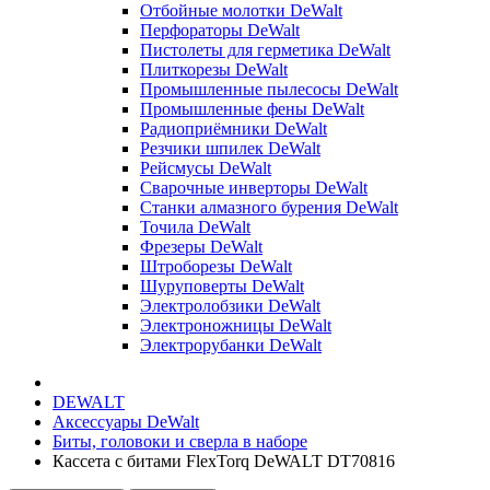
Отбойные молотки DeWalt
Перфораторы DeWalt
Пистолеты для герметика DeWalt
Плиткорезы DeWalt
Промышленные пылесосы DeWalt
Промышленные фены DeWalt
Радиоприёмники DeWalt
Резчики шпилек DeWalt
Рейсмусы DeWalt
Сварочные инверторы DeWalt
Станки алмазного бурения DeWalt
Точила DeWalt
Фрезеры DeWalt
Штроборезы DeWalt
Шуруповерты DeWalt
Электролобзики DeWalt
Электроножницы DeWalt
Электрорубанки DeWalt
DEWALT
Аксессуары DeWalt
Биты, головоки и сверла в наборе
Кассета с битами FlexTorq DeWALT DT70816