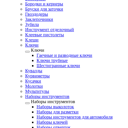
Бородки и кернеры
Бруски для заточки
Гвоздодеры
Заклепочники
Зубила
Инструмент отделочный
Клеевые пистолеты
Клещи
Ключи
Ключи
Гаечные и разводные ключи
Ключи трубные
Шестигранные ключи
Кувалды
Курвиметры
Кусачки
Молотки
Мультитулы
Наборы инструментов
Наборы инструментов
Наборы выколоток
Наборы для разметки
Наборы инструментов для автомобиля
Наборы ключей
Наборы отверток