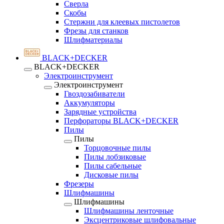
Сверла
Скобы
Стержни для клеевых пистолетов
Фрезы для станков
Шлифматериалы
BLACK+DECKER
BLACK+DECKER
Электроинструмент
Электроинструмент
Гвоздозабиватели
Аккумуляторы
Зарядные устройства
Перфораторы BLACK+DECKER
Пилы
Пилы
Торцовочные пилы
Пилы лобзиковые
Пилы сабельные
Дисковые пилы
Фрезеры
Шлифмашины
Шлифмашины
Шлифмашины ленточные
Эксцентриковые шлифовальные