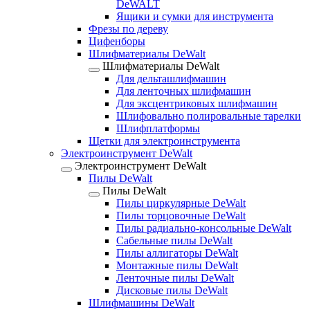
DeWALT
Ящики и сумки для инструмента
Фрезы по дереву
Цифенборы
Шлифматериалы DeWalt
Шлифматериалы DeWalt
Для дельташлифмашин
Для ленточных шлифмашин
Для эксцентриковых шлифмашин
Шлифовально полировальные тарелки
Шлифплатформы
Щетки для электроинструмента
Электроинструмент DeWalt
Электроинструмент DeWalt
Пилы DeWalt
Пилы DeWalt
Пилы циркулярные DeWalt
Пилы торцовочные DeWalt
Пилы радиально-консольные DeWalt
Сабельные пилы DeWalt
Пилы аллигаторы DeWalt
Монтажные пилы DeWalt
Ленточные пилы DeWalt
Дисковые пилы DeWalt
Шлифмашины DeWalt