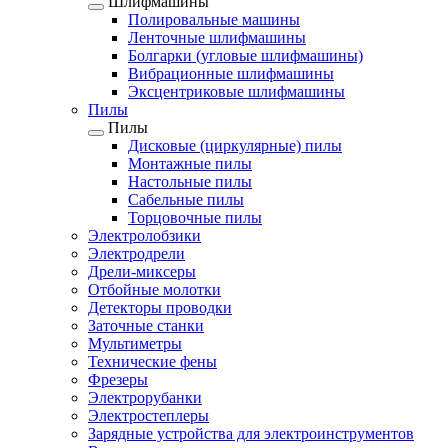
Шлифмашины
Полировальные машины
Ленточные шлифмашины
Болгарки (угловые шлифмашины)
Вибрационные шлифмашины
Эксцентриковые шлифмашины
Пилы
Пилы
Дисковые (циркулярные) пилы
Монтажные пилы
Настольные пилы
Сабельные пилы
Торцовочные пилы
Электролобзики
Электродрели
Дрели-миксеры
Отбойные молотки
Детекторы проводки
Заточные станки
Мультиметры
Технические фены
Фрезеры
Электрорубанки
Электростеплеры
Зарядные устройства для электроинструментов