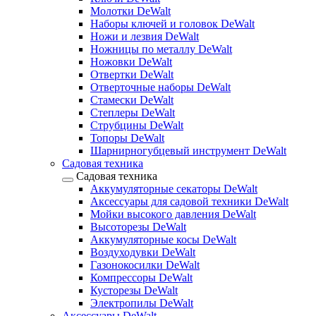
Молотки DeWalt
Наборы ключей и головок DeWalt
Ножи и лезвия DeWalt
Ножницы по металлу DeWalt
Ножовки DeWalt
Отвертки DeWalt
Отверточные наборы DeWalt
Стамески DeWalt
Степлеры DeWalt
Струбцины DeWalt
Топоры DeWalt
Шарнирногубцевый инструмент DeWalt
Садовая техника
Садовая техника
Аккумуляторные секаторы DeWalt
Аксессуары для садовой техники DeWalt
Мойки высокого давления DeWalt
Высоторезы DeWalt
Аккумуляторные косы DeWalt
Воздуходувки DeWalt
Газонокосилки DeWalt
Компрессоры DeWalt
Кусторезы DeWalt
Электропилы DeWalt
Аксессуары DeWalt