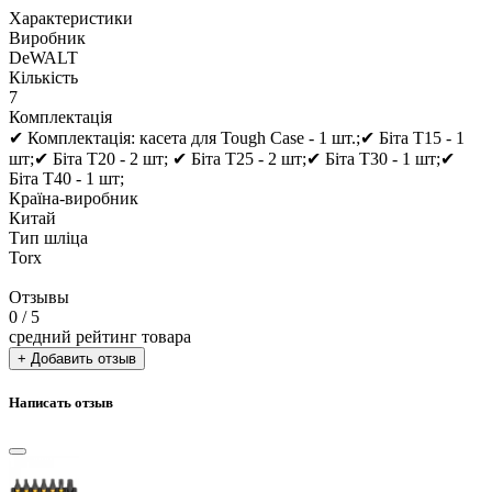
Характеристики
Виробник
DeWALT
Кількість
7
Комплектація
✔ Комплектація: касета для Tough Case - 1 шт.;✔ Біта Т15 - 1
шт;✔ Біта Т20 - 2 шт; ✔ Біта Т25 - 2 шт;✔ Біта Т30 - 1 шт;✔
Біта Т40 - 1 шт;
Країна-виробник
Китай
Тип шліца
Torx
Отзывы
0
/ 5
средний рейтинг товара
+ Добавить отзыв
Написать отзыв