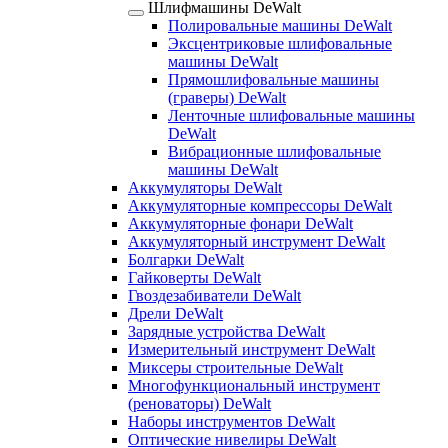
Шлифмашины DeWalt
Полировальные машины DeWalt
Эксцентриковые шлифовальные
машины DeWalt
Прямошлифовальные машины
(граверы) DeWalt
Ленточные шлифовальные машины
DeWalt
Вибрационные шлифовальные
машины DeWalt
Аккумуляторы DeWalt
Аккумуляторные компрессоры DeWalt
Аккумуляторные фонари DeWalt
Аккумуляторный инструмент DeWalt
Болгарки DeWalt
Гайковерты DeWalt
Гвоздезабиватели DeWalt
Дрели DeWalt
Зарядные устройства DeWalt
Измерительный инструмент DeWalt
Миксеры строительные DeWalt
Многофункциональный инструмент
(реноваторы) DeWalt
Наборы инструментов DeWalt
Оптические нивелиры DeWalt