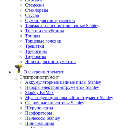
Стамески
Стеклорезы
Стусла
Сумки для инструментов
Тележки транспортировочные Stanley
Тиски и струбцины
Топоры
Торцевые головки
Трещетки
Трубогибы
Труборезы
Ящики для инструментов
Электроинструмент
Электроинструмент
Аккумуляторные цепные пилы Stanley
Наборы электроинструментов Stanley
Stanley FatMax
Мультифункциональный инструмент Stanley
Сварочные инверторы Stanley
Шуруповерты
Перфораторы
Пылесосы Stanley
Шлифмашины