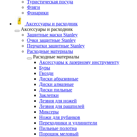
Туристическая посуда
Фляги
Фонарики
Аксессуары и расходник
Аксессуары и расходник
Защитные маски Stanley
Очки защитные Stanley
Перчатки защитные Stanley
Расходные материалы
Расходные материалы
Аксессуары к лазерному инструменту
Буры
Гвозди
Диски абразивные
Диски алмазные
Диски пильные
Заклепки
Лезвия для ножей
Лезвия для рашпилей
Миксеры
Ножи для рубанков
Переходники и удлинители
Пильные полотна
Порошок меловый