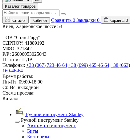
Каталог товаров
Сравнить
0
Закладки
0
Каталог
Кабинет
Корзина
0
Киев, Харьковское шоссе 53
ТОВ "Стан-Гард"
ЄДРПОУ: 41889192
МФО: 321842
Р/Р: 26006053025043
Платник ПДВ
Телефоны:
+38 (067) 723-46-64
+38 (099) 465-46-64
+38 (063)
169-46-64
Время работы:
Пн-Пт: 09:00-18:00
Сб-Вс: выходной
Схема проезда:
Каталог
Ручной инструмент Stanley
Ручной инструмент Stanley
Авто-мото инструмент
Биты
Болторезы