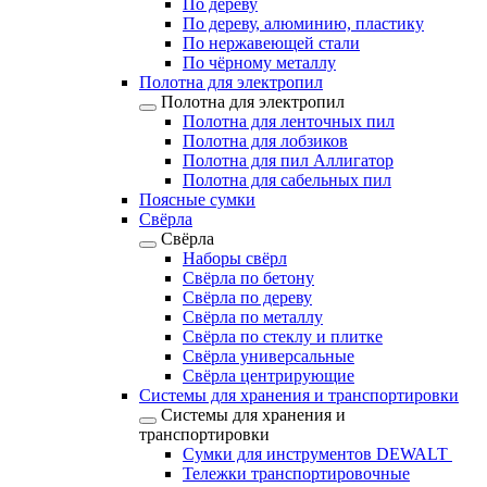
По дереву
По дереву, алюминию, пластику
По нержавеющей стали
По чёрному металлу
Полотна для электропил
Полотна для электропил
Полотна для ленточных пил
Полотна для лобзиков
Полотна для пил Аллигатор
Полотна для сабельных пил
Поясные сумки
Свёрла
Свёрла
Наборы свёрл
Свёрла по бетону
Свёрла по дереву
Свёрла по металлу
Свёрла по стеклу и плитке
Свёрла универсальные
Свёрла центрирующие
Системы для хранения и транспортировки
Системы для хранения и
транспортировки
Сумки для инструментов DEWALT
Тележки транспортировочные