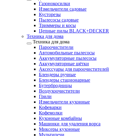
Газонокосилки
Измельчители садовые
Кусторезы
Пылесосы садовые
Триммеры и косы
Цепные пилы BLACK+DECKER
Техника для дома
Техника для дома
Пароочистители
Автомобильные пылесосы
Аккумуляторные пылесосы
Аккумуляторные щётки
Аксессуары для пароочистителей
Блендеры ручные
Блендеры стационарные
Бутербродницы
Воздухоочистители
Грили
Измельчители кухонные
Кофеварки
Кофемолки
Кухонные комбайны
Машинки для удаления ворса
Миксеры кухонные
Мультипечи