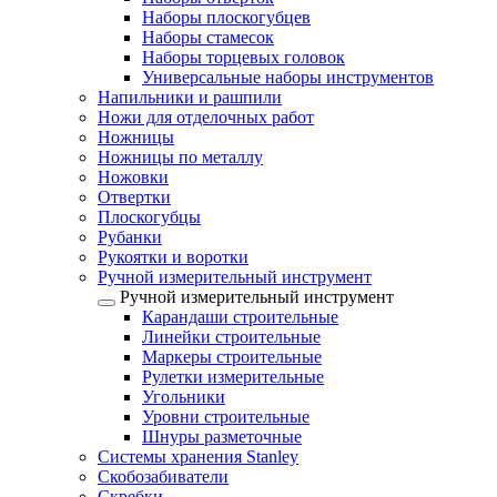
Наборы плоскогубцев
Наборы стамесок
Наборы торцевых головок
Универсальные наборы инструментов
Напильники и рашпили
Ножи для отделочных работ
Ножницы
Ножницы по металлу
Ножовки
Отвертки
Плоскогубцы
Рубанки
Рукоятки и воротки
Ручной измерительный инструмент
Ручной измерительный инструмент
Карандаши строительные
Линейки строительные
Маркеры строительные
Рулетки измерительные
Угольники
Уровни строительные
Шнуры разметочные
Системы хранения Stanley
Скобозабиватели
Скребки