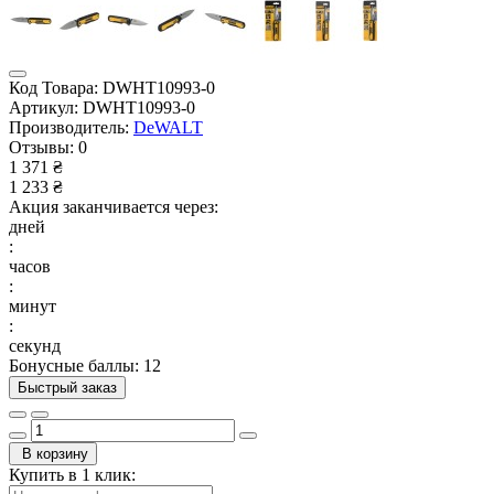
Код Товара:
DWHT10993-0
Артикул:
DWHT10993-0
Производитель:
DeWALT
Отзывы:
0
1 371 ₴
1 233 ₴
Акция заканчивается через:
дней
:
часов
:
минут
:
секунд
Бонусные баллы: 12
Быстрый заказ
В корзину
Купить в 1 клик: