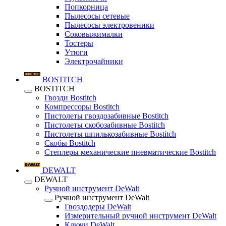
Попкорница
Пылесосы сетевые
Пылесосы электровеники
Соковыжималки
Тостеры
Утюги
Электрочайники
BOSTITCH
BOSTITCH
Гвозди Bostitch
Компрессоры Bostitch
Пистолеты гвоздозабивные Bostitch
Пистолеты скобозабивные Bostitch
Пистолеты шпилькозабивные Bostitch
Скобы Bostitch
Степлеры механические пневматические Bostitch
DEWALT
DEWALT
Ручной инструмент DeWalt
Ручной инструмент DeWalt
Гвоздодеры DeWalt
Измерительный ручной инструмент DeWalt
Ключи DeWalt