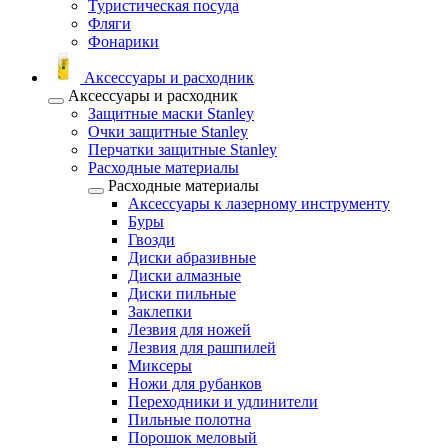
Туристическая посуда
Фляги
Фонарики
Аксессуары и расходник
Аксессуары и расходник
Защитные маски Stanley
Очки защитные Stanley
Перчатки защитные Stanley
Расходные материалы
Расходные материалы
Аксессуары к лазерному инструменту
Буры
Гвозди
Диски абразивные
Диски алмазные
Диски пильные
Заклепки
Лезвия для ножей
Лезвия для рашпилей
Миксеры
Ножи для рубанков
Переходники и удлинители
Пильные полотна
Порошок меловый