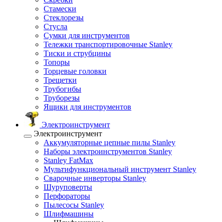
Стамески
Стеклорезы
Стусла
Сумки для инструментов
Тележки транспортировочные Stanley
Тиски и струбцины
Топоры
Торцевые головки
Трещетки
Трубогибы
Труборезы
Ящики для инструментов
Электроинструмент
Электроинструмент
Аккумуляторные цепные пилы Stanley
Наборы электроинструментов Stanley
Stanley FatMax
Мультифункциональный инструмент Stanley
Сварочные инверторы Stanley
Шуруповерты
Перфораторы
Пылесосы Stanley
Шлифмашины