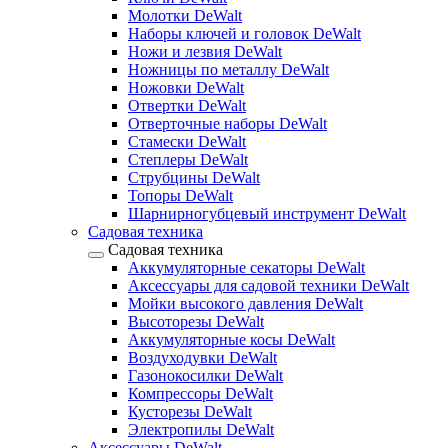
Молотки DeWalt
Наборы ключей и головок DeWalt
Ножи и лезвия DeWalt
Ножницы по металлу DeWalt
Ножовки DeWalt
Отвертки DeWalt
Отверточные наборы DeWalt
Стамески DeWalt
Степлеры DeWalt
Струбцины DeWalt
Топоры DeWalt
Шарнирногубцевый инструмент DeWalt
Садовая техника
Садовая техника
Аккумуляторные секаторы DeWalt
Аксессуары для садовой техники DeWalt
Мойки высокого давления DeWalt
Высоторезы DeWalt
Аккумуляторные косы DeWalt
Воздуходувки DeWalt
Газонокосилки DeWalt
Компрессоры DeWalt
Кусторезы DeWalt
Электропилы DeWalt
Аксессуары DeWalt