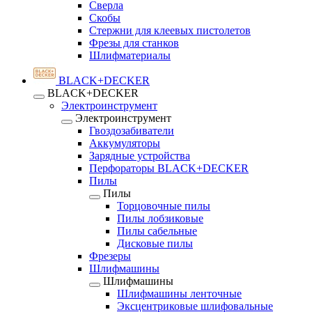
Сверла
Скобы
Стержни для клеевых пистолетов
Фрезы для станков
Шлифматериалы
BLACK+DECKER
BLACK+DECKER
Электроинструмент
Электроинструмент
Гвоздозабиватели
Аккумуляторы
Зарядные устройства
Перфораторы BLACK+DECKER
Пилы
Пилы
Торцовочные пилы
Пилы лобзиковые
Пилы сабельные
Дисковые пилы
Фрезеры
Шлифмашины
Шлифмашины
Шлифмашины ленточные
Эксцентриковые шлифовальные