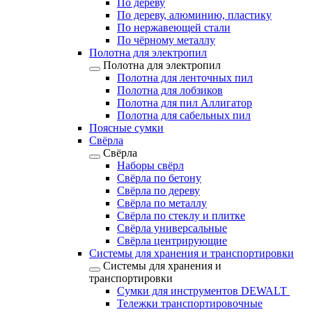
По дереву
По дереву, алюминию, пластику
По нержавеющей стали
По чёрному металлу
Полотна для электропил
Полотна для электропил
Полотна для ленточных пил
Полотна для лобзиков
Полотна для пил Аллигатор
Полотна для сабельных пил
Поясные сумки
Свёрла
Свёрла
Наборы свёрл
Свёрла по бетону
Свёрла по дереву
Свёрла по металлу
Свёрла по стеклу и плитке
Свёрла универсальные
Свёрла центрирующие
Системы для хранения и транспортировки
Системы для хранения и
транспортировки
Сумки для инструментов DEWALT
Тележки транспортировочные