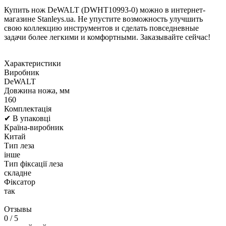
Купить нож DeWALT (DWHT10993-0) можно в интернет-
магазине Stanleys.ua. Не упустите возможность улучшить
свою коллекцию инструментов и сделать повседневные
задачи более легкими и комфортными. Заказывайте сейчас!
Характеристики
Виробник
DeWALT
Довжина ножа, мм
160
Комплектація
✔ В упаковці
Країна-виробник
Китай
Тип леза
інше
Тип фіксації леза
складне
Фіксатор
так
Отзывы
0
/ 5