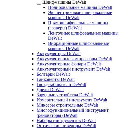
Шлифмашины DeWalt
Полировальные машины DeWalt
Эксцентриковые шлифовальные
машины DeWalt
Прямошлифовальные машины
(граверы) DeWalt
Ленточные шлифовальные машины
DeWalt
Вибрационные шлифовальные
машины DeWalt
Аккумуляторы DeWalt
Аккумуляторные компрессоры DeWalt
Аккумуляторные фонари DeWalt
Аккумуляторный инструмент DeWalt
Болгарки DeWalt
Гайковерты DeWalt
Гвоздезабиватели DeWalt
Дрели DeWalt
Зарядные устройства DeWalt
Измерительный инструмент DeWalt
Миксеры строительные DeWalt
Многофункциональный инструмент
(реноваторы) DeWalt
Наборы инструментов DeWalt
Оптические нивелиры DeWalt