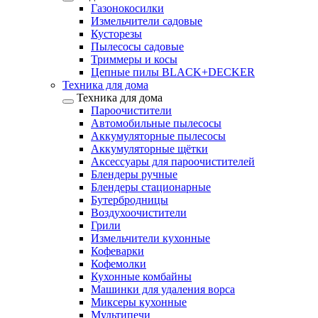
Газонокосилки
Измельчители садовые
Кусторезы
Пылесосы садовые
Триммеры и косы
Цепные пилы BLACK+DECKER
Техника для дома
Техника для дома
Пароочистители
Автомобильные пылесосы
Аккумуляторные пылесосы
Аккумуляторные щётки
Аксессуары для пароочистителей
Блендеры ручные
Блендеры стационарные
Бутербродницы
Воздухоочистители
Грили
Измельчители кухонные
Кофеварки
Кофемолки
Кухонные комбайны
Машинки для удаления ворса
Миксеры кухонные
Мультипечи