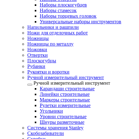
Наборы плоскогубцев
Наборы стамесок
Наборы торцевых головок
Универсальные наборы инструментов
Напильники и рашпили
Ножи для отделочных работ
Ножницы
Ножницы по металлу
Ножовки
Отвертки
Плоскогубцы
Рубанки
Рукоятки и воротки
Ручной измерительный инструмент
Ручной измерительный инструмент
Карандаши строительные
Линейки строительные
Маркеры строительные
Рулетки измерительные
Угольники
Уровни строительные
Шнуры разметочные
Системы хранения Stanley
Скобозабиватели
Скребки