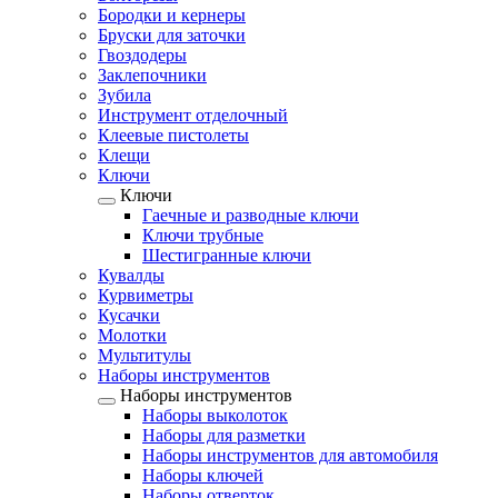
Бородки и кернеры
Бруски для заточки
Гвоздодеры
Заклепочники
Зубила
Инструмент отделочный
Клеевые пистолеты
Клещи
Ключи
Ключи
Гаечные и разводные ключи
Ключи трубные
Шестигранные ключи
Кувалды
Курвиметры
Кусачки
Молотки
Мультитулы
Наборы инструментов
Наборы инструментов
Наборы выколоток
Наборы для разметки
Наборы инструментов для автомобиля
Наборы ключей
Наборы отверток