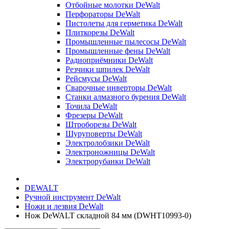
Отбойные молотки DeWalt
Перфораторы DeWalt
Пистолеты для герметика DeWalt
Плиткорезы DeWalt
Промышленные пылесосы DeWalt
Промышленные фены DeWalt
Радиоприёмники DeWalt
Резчики шпилек DeWalt
Рейсмусы DeWalt
Сварочные инверторы DeWalt
Станки алмазного бурения DeWalt
Точила DeWalt
Фрезеры DeWalt
Штроборезы DeWalt
Шуруповерты DeWalt
Электролобзики DeWalt
Электроножницы DeWalt
Электрорубанки DeWalt
DEWALT
Ручной инструмент DeWalt
Ножи и лезвия DeWalt
Нож DeWALT складной 84 мм (DWHT10993-0)