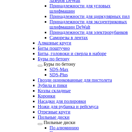
лазеров DeWalt
Принадлежности для угловых
шлифмашин
Принадлежности для циркулярных пил
Принадлежности для эксцентриковых
шлифмашин DeWalt
Принадлежности для электрорубанков
Саморезы в лентах
Алмазные круги
Биты поштучно
Биты, головоки и сверла в наборе
Буры по бетону
Буры по бетону
SDS-Max
SDS-Plus
Гвозди оцинкованные для пистолета
Зубила и пики
Козлы складные
Коронки
Насадки для полировки
Ножи для рубанка и рейсмуса
Отрезные круги
Пильные диски
Пильные диски
По алюминию