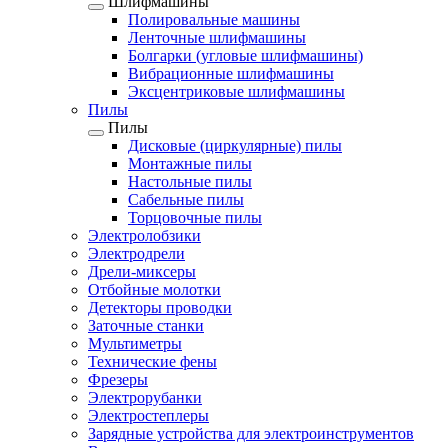
Шлифмашины
Полировальные машины
Ленточные шлифмашины
Болгарки (угловые шлифмашины)
Вибрационные шлифмашины
Эксцентриковые шлифмашины
Пилы
Пилы
Дисковые (циркулярные) пилы
Монтажные пилы
Настольные пилы
Сабельные пилы
Торцовочные пилы
Электролобзики
Электродрели
Дрели-миксеры
Отбойные молотки
Детекторы проводки
Заточные станки
Мультиметры
Технические фены
Фрезеры
Электрорубанки
Электростеплеры
Зарядные устройства для электроинструментов