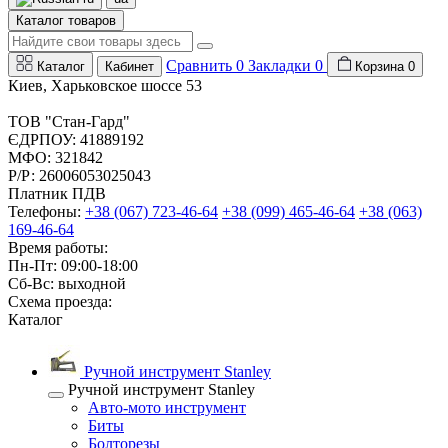
Каталог товаров
Сравнить
0
Закладки
0
Каталог
Кабинет
Корзина
0
Киев, Харьковское шоссе 53
ТОВ "Стан-Гард"
ЄДРПОУ: 41889192
МФО: 321842
Р/Р: 26006053025043
Платник ПДВ
Телефоны:
+38 (067) 723-46-64
+38 (099) 465-46-64
+38 (063)
169-46-64
Время работы:
Пн-Пт: 09:00-18:00
Сб-Вс: выходной
Схема проезда:
Каталог
Ручной инструмент Stanley
Ручной инструмент Stanley
Авто-мото инструмент
Биты
Болторезы