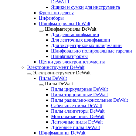
DeWALT
Ящики и сумки для инструмента
Фрезы по дереву
Цифенборы
Шлифматериалы DeWalt
Шлифматериалы DeWalt
Для дельташлифмашин
Для ленточных шлифмашин
Для эксцентриковых шлифмашин
Шлифовально полировальные тарелки
Шлифплатформы
Щетки для электроинструмента
Электроинструмент DeWalt
Электроинструмент DeWalt
Пилы DeWalt
Пилы DeWalt
Пилы циркулярные DeWalt
Пилы торцовочные DeWalt
Пилы радиально-консольные DeWalt
Сабельные пилы DeWalt
Пилы аллигаторы DeWalt
Монтажные пилы DeWalt
Ленточные пилы DeWalt
Дисковые пилы DeWalt
Шлифмашины DeWalt