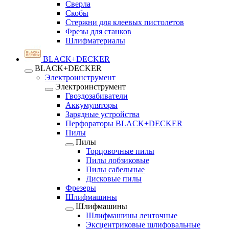
Сверла
Скобы
Стержни для клеевых пистолетов
Фрезы для станков
Шлифматериалы
BLACK+DECKER
BLACK+DECKER
Электроинструмент
Электроинструмент
Гвоздозабиватели
Аккумуляторы
Зарядные устройства
Перфораторы BLACK+DECKER
Пилы
Пилы
Торцовочные пилы
Пилы лобзиковые
Пилы сабельные
Дисковые пилы
Фрезеры
Шлифмашины
Шлифмашины
Шлифмашины ленточные
Эксцентриковые шлифовальные