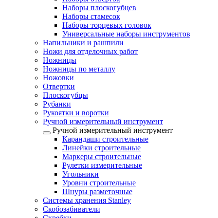
Наборы плоскогубцев
Наборы стамесок
Наборы торцевых головок
Универсальные наборы инструментов
Напильники и рашпили
Ножи для отделочных работ
Ножницы
Ножницы по металлу
Ножовки
Отвертки
Плоскогубцы
Рубанки
Рукоятки и воротки
Ручной измерительный инструмент
Ручной измерительный инструмент
Карандаши строительные
Линейки строительные
Маркеры строительные
Рулетки измерительные
Угольники
Уровни строительные
Шнуры разметочные
Системы хранения Stanley
Скобозабиватели
Скребки