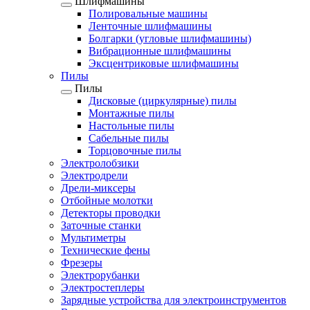
Шлифмашины
Полировальные машины
Ленточные шлифмашины
Болгарки (угловые шлифмашины)
Вибрационные шлифмашины
Эксцентриковые шлифмашины
Пилы
Пилы
Дисковые (циркулярные) пилы
Монтажные пилы
Настольные пилы
Сабельные пилы
Торцовочные пилы
Электролобзики
Электродрели
Дрели-миксеры
Отбойные молотки
Детекторы проводки
Заточные станки
Мультиметры
Технические фены
Фрезеры
Электрорубанки
Электростеплеры
Зарядные устройства для электроинструментов