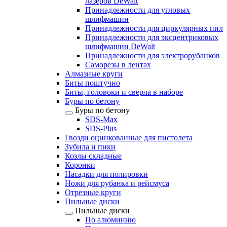
лазеров DeWalt
Принадлежности для угловых
шлифмашин
Принадлежности для циркулярных пил
Принадлежности для эксцентриковых
шлифмашин DeWalt
Принадлежности для электрорубанков
Саморезы в лентах
Алмазные круги
Биты поштучно
Биты, головоки и сверла в наборе
Буры по бетону
Буры по бетону
SDS-Max
SDS-Plus
Гвозди оцинкованные для пистолета
Зубила и пики
Козлы складные
Коронки
Насадки для полировки
Ножи для рубанка и рейсмуса
Отрезные круги
Пильные диски
Пильные диски
По алюминию