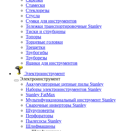
Стамески
Стеклорезы
Стусла
Сумки для инструментов
Тележки транспортировочные Stanley
Тиски и струбцины
Топоры
Торцевые головки
Трещетки
Трубогибы
Труборезы
Ящики для инструментов
Электроинструмент
Электроинструмент
Аккумуляторные цепные пилы Stanley
Наборы электроинструментов Stanley
Stanley FatMax
Мультифункциональный инструмент Stanley
Сварочные инверторы Stanley
Шуруповерты
Перфораторы
Пылесосы Stanley
Шлифмашины