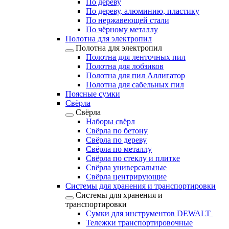
По дереву
По дереву, алюминию, пластику
По нержавеющей стали
По чёрному металлу
Полотна для электропил
Полотна для электропил
Полотна для ленточных пил
Полотна для лобзиков
Полотна для пил Аллигатор
Полотна для сабельных пил
Поясные сумки
Свёрла
Свёрла
Наборы свёрл
Свёрла по бетону
Свёрла по дереву
Свёрла по металлу
Свёрла по стеклу и плитке
Свёрла универсальные
Свёрла центрирующие
Системы для хранения и транспортировки
Системы для хранения и
транспортировки
Сумки для инструментов DEWALT
Тележки транспортировочные