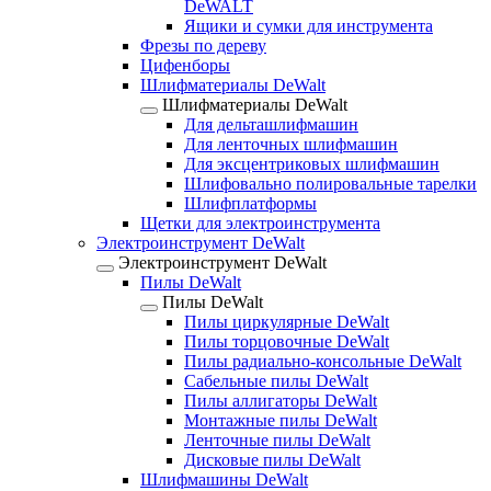
DeWALT
Ящики и сумки для инструмента
Фрезы по дереву
Цифенборы
Шлифматериалы DeWalt
Шлифматериалы DeWalt
Для дельташлифмашин
Для ленточных шлифмашин
Для эксцентриковых шлифмашин
Шлифовально полировальные тарелки
Шлифплатформы
Щетки для электроинструмента
Электроинструмент DeWalt
Электроинструмент DeWalt
Пилы DeWalt
Пилы DeWalt
Пилы циркулярные DeWalt
Пилы торцовочные DeWalt
Пилы радиально-консольные DeWalt
Сабельные пилы DeWalt
Пилы аллигаторы DeWalt
Монтажные пилы DeWalt
Ленточные пилы DeWalt
Дисковые пилы DeWalt
Шлифмашины DeWalt