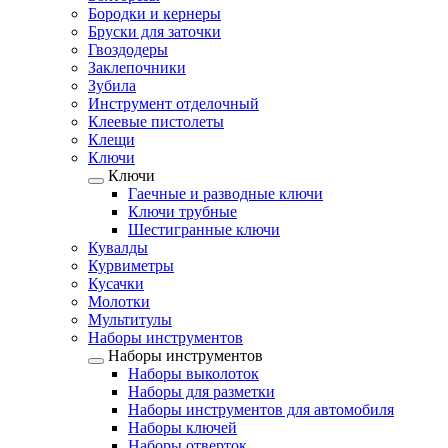
Бородки и кернеры
Бруски для заточки
Гвоздодеры
Заклепочники
Зубила
Инструмент отделочный
Клеевые пистолеты
Клещи
Ключи
Ключи
Гаечные и разводные ключи
Ключи трубные
Шестигранные ключи
Кувалды
Курвиметры
Кусачки
Молотки
Мультитулы
Наборы инструментов
Наборы инструментов
Наборы выколоток
Наборы для разметки
Наборы инструментов для автомобиля
Наборы ключей
Наборы отверток