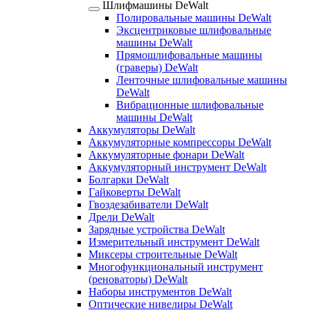
Шлифмашины DeWalt
Полировальные машины DeWalt
Эксцентриковые шлифовальные
машины DeWalt
Прямошлифовальные машины
(граверы) DeWalt
Ленточные шлифовальные машины
DeWalt
Вибрационные шлифовальные
машины DeWalt
Аккумуляторы DeWalt
Аккумуляторные компрессоры DeWalt
Аккумуляторные фонари DeWalt
Аккумуляторный инструмент DeWalt
Болгарки DeWalt
Гайковерты DeWalt
Гвоздезабиватели DeWalt
Дрели DeWalt
Зарядные устройства DeWalt
Измерительный инструмент DeWalt
Миксеры строительные DeWalt
Многофункциональный инструмент
(реноваторы) DeWalt
Наборы инструментов DeWalt
Оптические нивелиры DeWalt