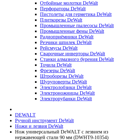
Отбойные молотки DeWalt
Перфораторы DeWalt
Пистолеты для герметика DeWalt
Плиткорезы DeWalt
Промышленные пылесосы DeWalt
Промышленные фены DeWalt
Радиоприёмники DeWalt
Резчики шпилек DeWalt
Рейсмусы DeWalt
Сварочные инверторы DeWalt
Станки алмазного бурения DeWalt
Точила DeWalt
Фрезеры DeWalt
Штроборезы DeWalt
Шуруповерты DeWalt
Электролобзики DeWalt
Электроножницы DeWalt
Электрорубанки DeWalt
DEWALT
Ручной инструмент DeWalt
Ножи и лезвия DeWalt
Нож универсальный DeWALT с лезвием из
нержавеющей стали 90 мм (DWHT9-10354)