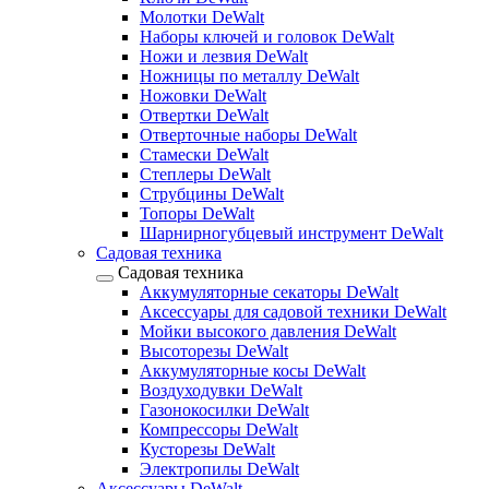
Молотки DeWalt
Наборы ключей и головок DeWalt
Ножи и лезвия DeWalt
Ножницы по металлу DeWalt
Ножовки DeWalt
Отвертки DeWalt
Отверточные наборы DeWalt
Стамески DeWalt
Степлеры DeWalt
Струбцины DeWalt
Топоры DeWalt
Шарнирногубцевый инструмент DeWalt
Садовая техника
Садовая техника
Аккумуляторные секаторы DeWalt
Аксессуары для садовой техники DeWalt
Мойки высокого давления DeWalt
Высоторезы DeWalt
Аккумуляторные косы DeWalt
Воздуходувки DeWalt
Газонокосилки DeWalt
Компрессоры DeWalt
Кусторезы DeWalt
Электропилы DeWalt
Аксессуары DeWalt