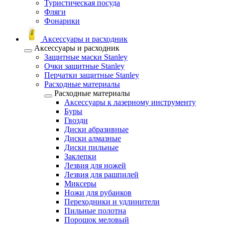
Туристическая посуда
Фляги
Фонарики
Аксессуары и расходник
Аксессуары и расходник
Защитные маски Stanley
Очки защитные Stanley
Перчатки защитные Stanley
Расходные материалы
Расходные материалы
Аксессуары к лазерному инструменту
Буры
Гвозди
Диски абразивные
Диски алмазные
Диски пильные
Заклепки
Лезвия для ножей
Лезвия для рашпилей
Миксеры
Ножи для рубанков
Переходники и удлинители
Пильные полотна
Порошок меловый