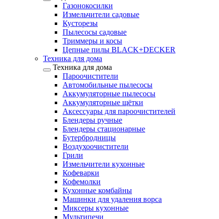
Газонокосилки
Измельчители садовые
Кусторезы
Пылесосы садовые
Триммеры и косы
Цепные пилы BLACK+DECKER
Техника для дома
Техника для дома
Пароочистители
Автомобильные пылесосы
Аккумуляторные пылесосы
Аккумуляторные щётки
Аксессуары для пароочистителей
Блендеры ручные
Блендеры стационарные
Бутербродницы
Воздухоочистители
Грили
Измельчители кухонные
Кофеварки
Кофемолки
Кухонные комбайны
Машинки для удаления ворса
Миксеры кухонные
Мультипечи