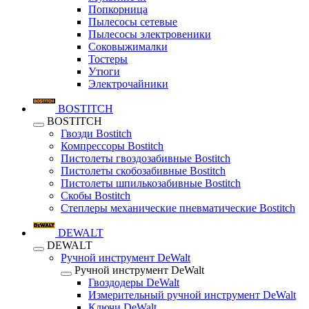
Попкорница
Пылесосы сетевые
Пылесосы электровеники
Соковыжималки
Тостеры
Утюги
Электрочайники
BOSTITCH
BOSTITCH
Гвозди Bostitch
Компрессоры Bostitch
Пистолеты гвоздозабивные Bostitch
Пистолеты скобозабивные Bostitch
Пистолеты шпилькозабивные Bostitch
Скобы Bostitch
Степлеры механические пневматические Bostitch
DEWALT
DEWALT
Ручной инструмент DeWalt
Ручной инструмент DeWalt
Гвоздодеры DeWalt
Измерительный ручной инструмент DeWalt
Ключи DeWalt