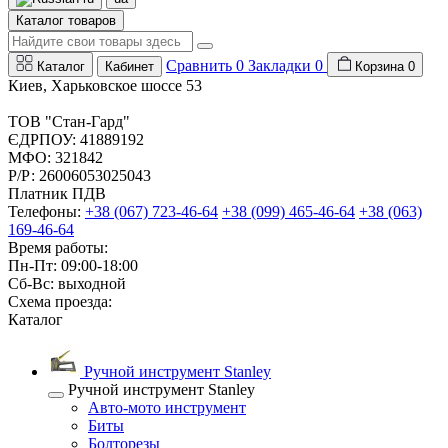
Каталог товаров
Сравнить
0
Закладки
0
Каталог
Кабинет
Корзина
0
Киев, Харьковское шоссе 53
ТОВ "Стан-Гард"
ЄДРПОУ: 41889192
МФО: 321842
Р/Р: 26006053025043
Платник ПДВ
Телефоны:
+38 (067) 723-46-64
+38 (099) 465-46-64
+38 (063)
169-46-64
Время работы:
Пн-Пт: 09:00-18:00
Сб-Вс: выходной
Схема проезда:
Каталог
Ручной инструмент Stanley
Ручной инструмент Stanley
Авто-мото инструмент
Биты
Болторезы