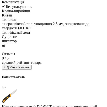
Комплектація
✔ Без упакування.
Країна-виробник
Китай
Тип леза
з нержавіючої сталі товщиною 2.5 мм, загартоване до
твердості 60 HRC
Тип фіксації леза
Суцільне
Фіксатор
ні
Отзывы
0
/ 5
средний рейтинг товара
+ Добавить отзыв
Написать отзыв
Нож универсальный DeWALT с лезвием из нержавеющей