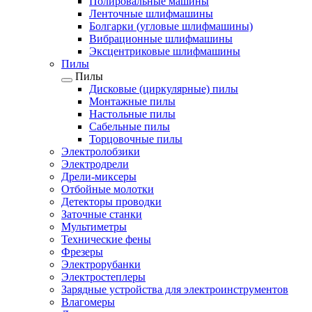
Полировальные машины
Ленточные шлифмашины
Болгарки (угловые шлифмашины)
Вибрационные шлифмашины
Эксцентриковые шлифмашины
Пилы
Пилы
Дисковые (циркулярные) пилы
Монтажные пилы
Настольные пилы
Сабельные пилы
Торцовочные пилы
Электролобзики
Электродрели
Дрели-миксеры
Отбойные молотки
Детекторы проводки
Заточные станки
Мультиметры
Технические фены
Фрезеры
Электрорубанки
Электростеплеры
Зарядные устройства для электроинструментов
Влагомеры