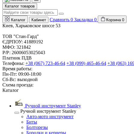
Каталог товаров
Сравнить
0
Закладки
0
Каталог
Кабинет
Корзина
0
Киев, Харьковское шоссе 53
ТОВ "Стан-Гард"
ЄДРПОУ: 41889192
МФО: 321842
Р/Р: 26006053025043
Платник ПДВ
Телефоны:
+38 (067) 723-46-64
+38 (099) 465-46-64
+38 (063) 16
Время работы:
Пн-Пт: 09:00-18:00
Сб-Вс: выходной
Схема проезда:
Каталог
Ручной инструмент Stanley
Ручной инструмент Stanley
Авто-мото инструмент
Биты
Болторезы
Бородки и кернеры