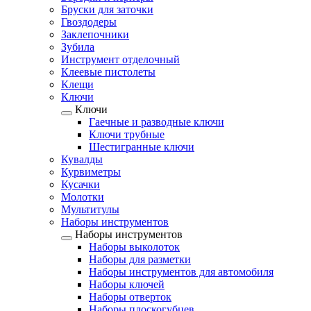
Бруски для заточки
Гвоздодеры
Заклепочники
Зубила
Инструмент отделочный
Клеевые пистолеты
Клещи
Ключи
Ключи
Гаечные и разводные ключи
Ключи трубные
Шестигранные ключи
Кувалды
Курвиметры
Кусачки
Молотки
Мультитулы
Наборы инструментов
Наборы инструментов
Наборы выколоток
Наборы для разметки
Наборы инструментов для автомобиля
Наборы ключей
Наборы отверток
Наборы плоскогубцев