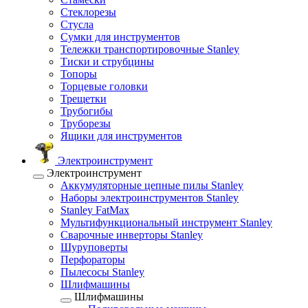
Стеклорезы
Стусла
Сумки для инструментов
Тележки транспортировочные Stanley
Тиски и струбцины
Топоры
Торцевые головки
Трещетки
Трубогибы
Труборезы
Ящики для инструментов
Электроинструмент
Электроинструмент
Аккумуляторные цепные пилы Stanley
Наборы электроинструментов Stanley
Stanley FatMax
Мультифункциональный инструмент Stanley
Сварочные инверторы Stanley
Шуруповерты
Перфораторы
Пылесосы Stanley
Шлифмашины
Шлифмашины