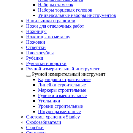
Наборы стамесок
Наборы торцевых головок
Универсальные наборы инструментов
Напильники и рашпили
Ножи для отделочных работ
Ножницы
Ножницы по металлу
Ножовки
Отвертки
Плоскогубцы
Рубанки
Рукоятки и воротки
Ручной измерительный инструмент
Ручной измерительный инструмент
Карандаши строительные
Линейки строительные
Маркеры строительные
Рулетки измерительные
Угольники
Уровни строительные
Шнуры разметочные
Системы хранения Stanley
Скобозабиватели
Скребки
Стамески