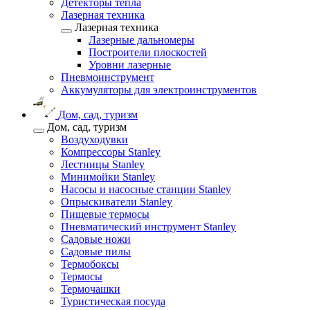
Детекторы тепла
Лазерная техника
Лазерная техника
Лазерные дальномеры
Построители плоскостей
Уровни лазерные
Пневмоинструмент
Аккумуляторы для электроинструментов
Дом, сад, туризм
Дом, сад, туризм
Воздуходувки
Компрессоры Stanley
Лестницы Stanley
Минимойки Stanley
Насосы и насосные станции Stanley
Опрыскиватели Stanley
Пищевые термосы
Пневматический инструмент Stanley
Садовые ножи
Садовые пилы
Термобоксы
Термосы
Термочашки
Туристическая посуда