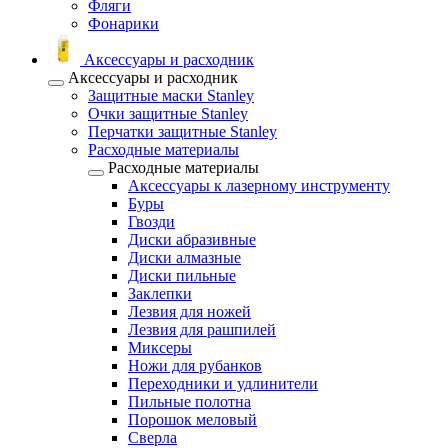
Фляги
Фонарики
Аксессуары и расходник
Аксессуары и расходник
Защитные маски Stanley
Очки защитные Stanley
Перчатки защитные Stanley
Расходные материалы
Расходные материалы
Аксессуары к лазерному инструменту
Буры
Гвозди
Диски абразивные
Диски алмазные
Диски пильные
Заклепки
Лезвия для ножей
Лезвия для рашпилей
Миксеры
Ножи для рубанков
Переходники и удлинители
Пильные полотна
Порошок меловый
Сверла