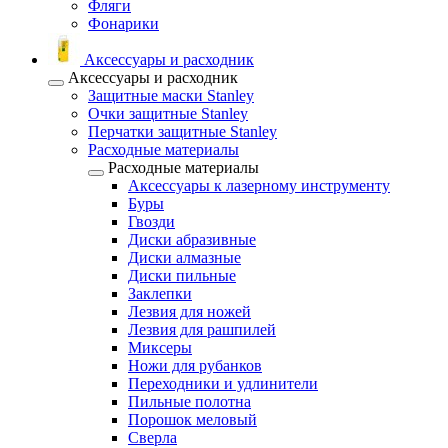
Фляги
Фонарики
Аксессуары и расходник
Аксессуары и расходник
Защитные маски Stanley
Очки защитные Stanley
Перчатки защитные Stanley
Расходные материалы
Расходные материалы
Аксессуары к лазерному инструменту
Буры
Гвозди
Диски абразивные
Диски алмазные
Диски пильные
Заклепки
Лезвия для ножей
Лезвия для рашпилей
Миксеры
Ножи для рубанков
Переходники и удлинители
Пильные полотна
Порошок меловый
Сверла