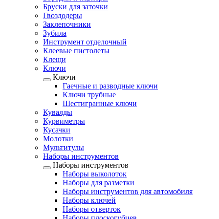
Бруски для заточки
Гвоздодеры
Заклепочники
Зубила
Инструмент отделочный
Клеевые пистолеты
Клещи
Ключи
Ключи
Гаечные и разводные ключи
Ключи трубные
Шестигранные ключи
Кувалды
Курвиметры
Кусачки
Молотки
Мультитулы
Наборы инструментов
Наборы инструментов
Наборы выколоток
Наборы для разметки
Наборы инструментов для автомобиля
Наборы ключей
Наборы отверток
Наборы плоскогубцев