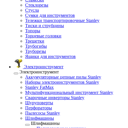
Стеклорезы
Стусла
Сумки для инструментов
Тележки транспортировочные Stanley
Тиски и струбцины
Топоры
Торцевые головки
Трещетки
Трубогибы
Труборезы
Ящики для инструментов
Электроинструмент
Электроинструмент
Аккумуляторные цепные пилы Stanley
Наборы электроинструментов Stanley
Stanley FatMax
Мультифункциональный инструмент Stanley
Сварочные инверторы Stanley
Шуруповерты
Перфораторы
Пылесосы Stanley
Шлифмашины
Шлифмашины