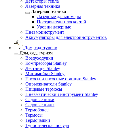
Детекторы тепла
Лазерная техника
Лазерная техника
Лазерные дальномеры
Построители плоскостей
Уровни лазерные
Пневмоинструмент
Аккумуляторы для электроинструментов
Дом, сад, туризм
Дом, сад, туризм
Воздуходувки
Компрессоры Stanley
Лестницы Stanley
Минимойки Stanley
Насосы и насосные станции Stanley
Опрыскиватели Stanley
Пищевые термосы
Пневматический инструмент Stanley
Садовые ножи
Садовые пилы
Термобоксы
Термосы
Термочашки
Туристическая посуда