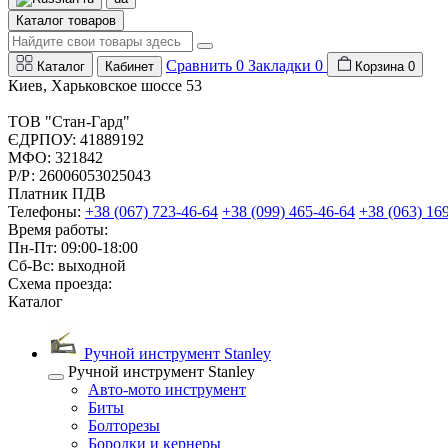
Каталог товаров
Сравнить
0
Закладки
0
Каталог
Кабинет
Корзина
0
Киев, Харьковское шоссе 53
ТОВ "Стан-Гард"
ЄДРПОУ: 41889192
МФО: 321842
Р/Р: 26006053025043
Платник ПДВ
Телефоны:
+38 (067) 723-46-64
+38 (099) 465-46-64
+38 (063) 16
Время работы:
Пн-Пт: 09:00-18:00
Сб-Вс: выходной
Схема проезда:
Каталог
Ручной инструмент Stanley
Ручной инструмент Stanley
Авто-мото инструмент
Биты
Болторезы
Бородки и кернеры