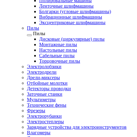
Полировальные машины
Ленточные шлифмашины
Болгарки (угловые шлифмашины)
Вибрационные шлифмашины
Эксцентриковые шлифмашины
Пилы
Пилы
Дисковые (циркулярные) пилы
Монтажные пилы
Настольные пилы
Сабельные пилы
Торцовочные пилы
Электролобзики
Электродрели
Дрели-миксеры
Отбойные молотки
Детекторы проводки
Заточные станки
Мультиметры
Технические фены
Фрезеры
Электрорубанки
Электростеплеры
Зарядные устройства для электроинструментов
Влагомеры