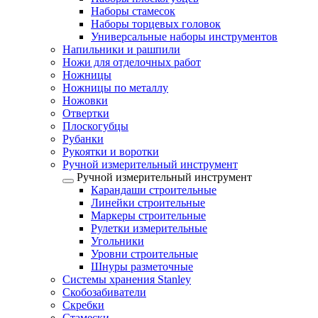
Наборы стамесок
Наборы торцевых головок
Универсальные наборы инструментов
Напильники и рашпили
Ножи для отделочных работ
Ножницы
Ножницы по металлу
Ножовки
Отвертки
Плоскогубцы
Рубанки
Рукоятки и воротки
Ручной измерительный инструмент
Ручной измерительный инструмент
Карандаши строительные
Линейки строительные
Маркеры строительные
Рулетки измерительные
Угольники
Уровни строительные
Шнуры разметочные
Системы хранения Stanley
Скобозабиватели
Скребки
Стамески