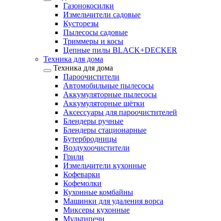
Газонокосилки
Измельчители садовые
Кусторезы
Пылесосы садовые
Триммеры и косы
Цепные пилы BLACK+DECKER
Техника для дома
Техника для дома
Пароочистители
Автомобильные пылесосы
Аккумуляторные пылесосы
Аккумуляторные щётки
Аксессуары для пароочистителей
Блендеры ручные
Блендеры стационарные
Бутербродницы
Воздухоочистители
Грили
Измельчители кухонные
Кофеварки
Кофемолки
Кухонные комбайны
Машинки для удаления ворса
Миксеры кухонные
Мультипечи