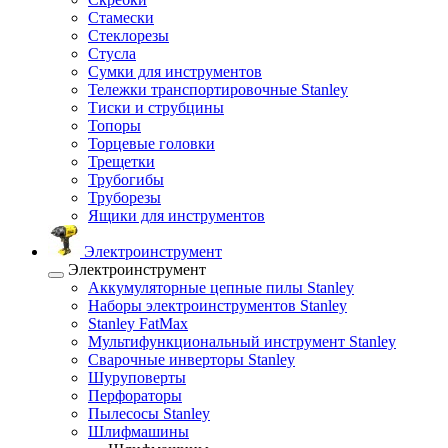
Стамески
Стеклорезы
Стусла
Сумки для инструментов
Тележки транспортировочные Stanley
Тиски и струбцины
Топоры
Торцевые головки
Трещетки
Трубогибы
Труборезы
Ящики для инструментов
Электроинструмент
Электроинструмент
Аккумуляторные цепные пилы Stanley
Наборы электроинструментов Stanley
Stanley FatMax
Мультифункциональный инструмент Stanley
Сварочные инверторы Stanley
Шуруповерты
Перфораторы
Пылесосы Stanley
Шлифмашины