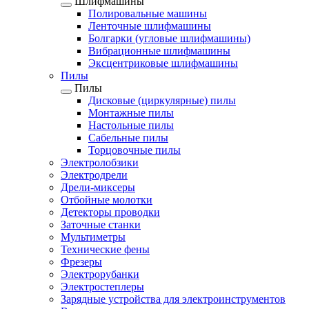
Шлифмашины
Полировальные машины
Ленточные шлифмашины
Болгарки (угловые шлифмашины)
Вибрационные шлифмашины
Эксцентриковые шлифмашины
Пилы
Пилы
Дисковые (циркулярные) пилы
Монтажные пилы
Настольные пилы
Сабельные пилы
Торцовочные пилы
Электролобзики
Электродрели
Дрели-миксеры
Отбойные молотки
Детекторы проводки
Заточные станки
Мультиметры
Технические фены
Фрезеры
Электрорубанки
Электростеплеры
Зарядные устройства для электроинструментов