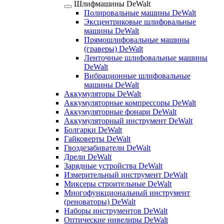
Шлифмашины DeWalt
Полировальные машины DeWalt
Эксцентриковые шлифовальные
машины DeWalt
Прямошлифовальные машины
(граверы) DeWalt
Ленточные шлифовальные машины
DeWalt
Вибрационные шлифовальные
машины DeWalt
Аккумуляторы DeWalt
Аккумуляторные компрессоры DeWalt
Аккумуляторные фонари DeWalt
Аккумуляторный инструмент DeWalt
Болгарки DeWalt
Гайковерты DeWalt
Гвоздезабиватели DeWalt
Дрели DeWalt
Зарядные устройства DeWalt
Измерительный инструмент DeWalt
Миксеры строительные DeWalt
Многофункциональный инструмент
(реноваторы) DeWalt
Наборы инструментов DeWalt
Оптические нивелиры DeWalt