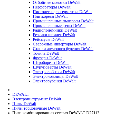
Отбойные молотки DeWalt
Перфораторы DeWalt
Пистолеты для герметика DeWalt
Плиткорезы DeWalt
Промышленные пылесосы DeWalt
Промышленные фены DeWalt
Радиоприёмники DeWalt
Резчики шпилек DeWalt
Рейсмусы DeWalt
Сварочные инверторы DeWalt
Станки алмазного бурения DeWalt
Точила DeWalt
Фрезеры DeWalt
Штроборезы DeWalt
Шуруповерты DeWalt
Электролобзики DeWalt
Электроножницы DeWalt
Электрорубанки DeWalt
DEWALT
Электроинструмент DeWalt
Пилы DeWalt
Пилы торцовочные DeWalt
Пила комбинированная сетевая DeWALT D27113