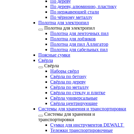
По дереву
По дереву, алюминию, пластику
По нержавеющей стали
По чёрному металлу
Полотна для электропил
Полотна для электропил
Полотна для ленточных пил
Полотна для лобзиков
Полотна для пил Аллигатор
Полотна для сабельных пил
Поясные сумки
Свёрла
Свёрла
Наборы свёрл
Свёрла по бетону
Свёрла по дереву
Свёрла по металлу
Свёрла по стеклу и плитке
Свёрла универсальные
Свёрла центрирующие
Системы для хранения и транспортировки
Системы для хранения и
транспортировки
Сумки для инструментов DEWALT
Тележки транспортировочные