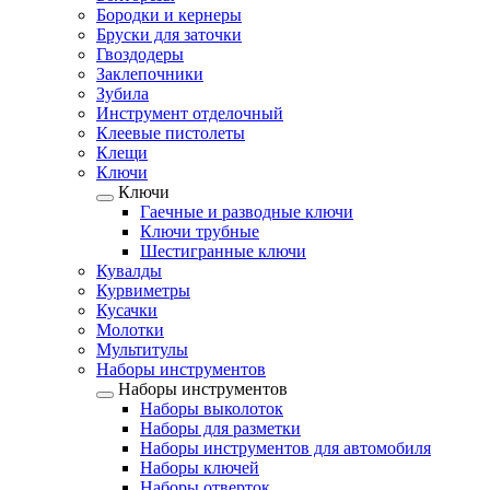
Бородки и кернеры
Бруски для заточки
Гвоздодеры
Заклепочники
Зубила
Инструмент отделочный
Клеевые пистолеты
Клещи
Ключи
Ключи
Гаечные и разводные ключи
Ключи трубные
Шестигранные ключи
Кувалды
Курвиметры
Кусачки
Молотки
Мультитулы
Наборы инструментов
Наборы инструментов
Наборы выколоток
Наборы для разметки
Наборы инструментов для автомобиля
Наборы ключей
Наборы отверток