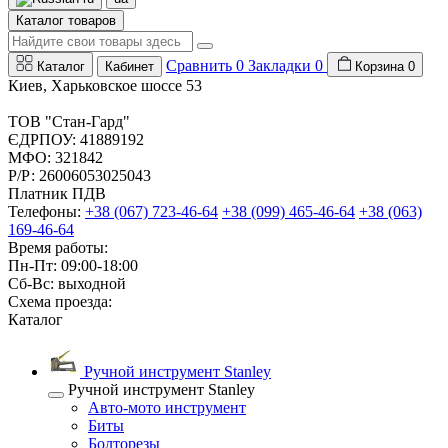
Каталог товаров
Сравнить
0
Закладки
0
Каталог
Кабинет
Корзина
0
Киев, Харьковское шоссе 53
ТОВ "Стан-Гард"
ЄДРПОУ: 41889192
МФО: 321842
Р/Р: 26006053025043
Платник ПДВ
Телефоны:
+38 (067) 723-46-64
+38 (099) 465-46-64
+38 (063)
169-46-64
Время работы:
Пн-Пт: 09:00-18:00
Сб-Вс: выходной
Схема проезда:
Каталог
Ручной инструмент Stanley
Ручной инструмент Stanley
Авто-мото инструмент
Биты
Болторезы