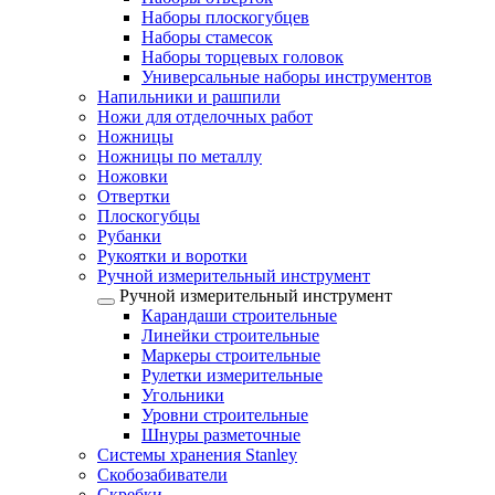
Наборы плоскогубцев
Наборы стамесок
Наборы торцевых головок
Универсальные наборы инструментов
Напильники и рашпили
Ножи для отделочных работ
Ножницы
Ножницы по металлу
Ножовки
Отвертки
Плоскогубцы
Рубанки
Рукоятки и воротки
Ручной измерительный инструмент
Ручной измерительный инструмент
Карандаши строительные
Линейки строительные
Маркеры строительные
Рулетки измерительные
Угольники
Уровни строительные
Шнуры разметочные
Системы хранения Stanley
Скобозабиватели
Скребки