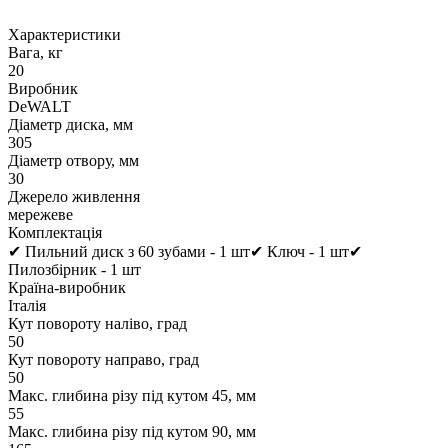
Характеристики
Вага, кг
20
Виробник
DeWALT
Діаметр диска, мм
305
Діаметр отвору, мм
30
Джерело живлення
мережеве
Комплектація
✔ Пильний диск з 60 зубами - 1 шт✔ Ключ - 1 шт✔
Пилозбірник - 1 шт
Країна-виробник
Італія
Кут повороту наліво, град
50
Кут повороту направо, град
50
Макс. глибина різу під кутом 45, мм
55
Макс. глибина різу під кутом 90, мм