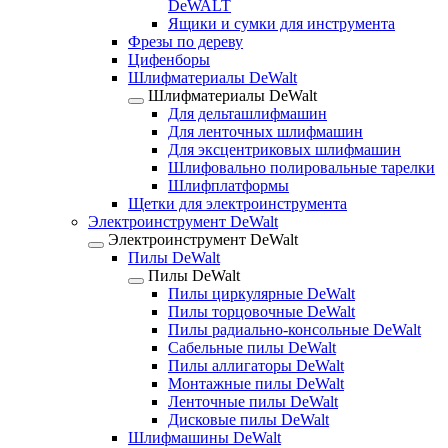
DeWALT
Ящики и сумки для инструмента
Фрезы по дереву
Цифенборы
Шлифматериалы DeWalt
Шлифматериалы DeWalt
Для дельташлифмашин
Для ленточных шлифмашин
Для эксцентриковых шлифмашин
Шлифовально полировальные тарелки
Шлифплатформы
Щетки для электроинструмента
Электроинструмент DeWalt
Электроинструмент DeWalt
Пилы DeWalt
Пилы DeWalt
Пилы циркулярные DeWalt
Пилы торцовочные DeWalt
Пилы радиально-консольные DeWalt
Сабельные пилы DeWalt
Пилы аллигаторы DeWalt
Монтажные пилы DeWalt
Ленточные пилы DeWalt
Дисковые пилы DeWalt
Шлифмашины DeWalt