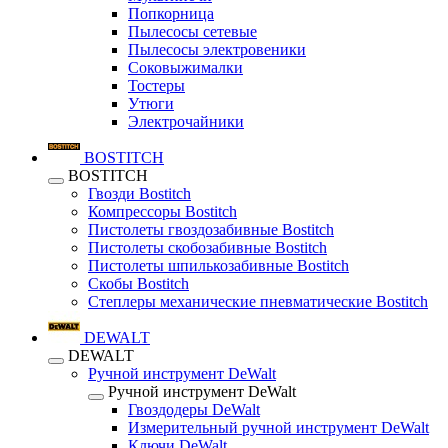
Попкорница
Пылесосы сетевые
Пылесосы электровеники
Соковыжималки
Тостеры
Утюги
Электрочайники
BOSTITCH
BOSTITCH
Гвозди Bostitch
Компрессоры Bostitch
Пистолеты гвоздозабивные Bostitch
Пистолеты скобозабивные Bostitch
Пистолеты шпилькозабивные Bostitch
Скобы Bostitch
Степлеры механические пневматические Bostitch
DEWALT
DEWALT
Ручной инструмент DeWalt
Ручной инструмент DeWalt
Гвоздодеры DeWalt
Измерительный ручной инструмент DeWalt
Ключи DeWalt