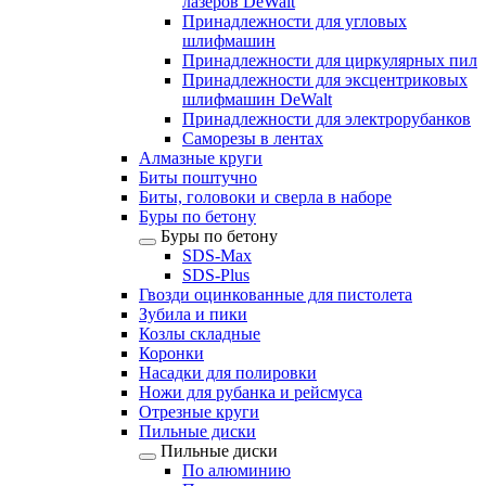
лазеров DeWalt
Принадлежности для угловых
шлифмашин
Принадлежности для циркулярных пил
Принадлежности для эксцентриковых
шлифмашин DeWalt
Принадлежности для электрорубанков
Саморезы в лентах
Алмазные круги
Биты поштучно
Биты, головоки и сверла в наборе
Буры по бетону
Буры по бетону
SDS-Max
SDS-Plus
Гвозди оцинкованные для пистолета
Зубила и пики
Козлы складные
Коронки
Насадки для полировки
Ножи для рубанка и рейсмуса
Отрезные круги
Пильные диски
Пильные диски
По алюминию