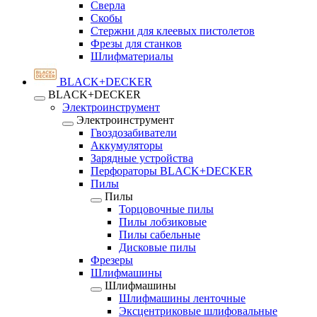
Сверла
Скобы
Стержни для клеевых пистолетов
Фрезы для станков
Шлифматериалы
BLACK+DECKER
BLACK+DECKER
Электроинструмент
Электроинструмент
Гвоздозабиватели
Аккумуляторы
Зарядные устройства
Перфораторы BLACK+DECKER
Пилы
Пилы
Торцовочные пилы
Пилы лобзиковые
Пилы сабельные
Дисковые пилы
Фрезеры
Шлифмашины
Шлифмашины
Шлифмашины ленточные
Эксцентриковые шлифовальные