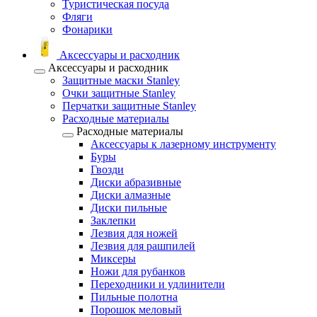
Туристическая посуда
Фляги
Фонарики
Аксессуары и расходник
Аксессуары и расходник
Защитные маски Stanley
Очки защитные Stanley
Перчатки защитные Stanley
Расходные материалы
Расходные материалы
Аксессуары к лазерному инструменту
Буры
Гвозди
Диски абразивные
Диски алмазные
Диски пильные
Заклепки
Лезвия для ножей
Лезвия для рашпилей
Миксеры
Ножи для рубанков
Переходники и удлинители
Пильные полотна
Порошок меловый