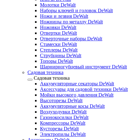
Молотки DeWalt
Наборы ключей и головок DeWalt
Ножи и лезвия DeWalt
Ножницы по металлу DeWalt
Ножовки DeWalt
Отвертки DeWalt
Отверточные наборы DeWalt
Стамески DeWalt
Степлеры DeWalt
Струбцины DeWalt
Топоры DeWalt
Шарнирногубцевый инструмент DeWalt
Садовая техника
Садовая техника
Аккумуляторные секаторы DeWalt
Аксессуары для садовой техники DeWalt
Мойки высокого давления DeWalt
Высоторезы DeWalt
Аккумуляторные косы DeWalt
Воздуходувки DeWalt
Газонокосилки DeWalt
Компрессоры DeWalt
Кусторезы DeWalt
Электропилы DeWalt
Аксессуары DeWalt