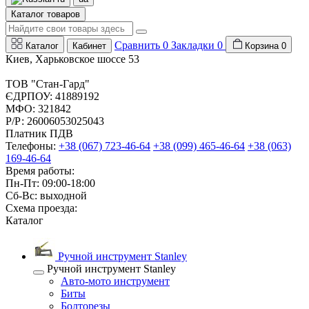
Каталог товаров
Сравнить
0
Закладки
0
Каталог
Кабинет
Корзина
0
Киев, Харьковское шоссе 53
ТОВ "Стан-Гард"
ЄДРПОУ: 41889192
МФО: 321842
Р/Р: 26006053025043
Платник ПДВ
Телефоны:
+38 (067) 723-46-64
+38 (099) 465-46-64
+38 (063)
169-46-64
Время работы:
Пн-Пт: 09:00-18:00
Сб-Вс: выходной
Схема проезда:
Каталог
Ручной инструмент Stanley
Ручной инструмент Stanley
Авто-мото инструмент
Биты
Болторезы