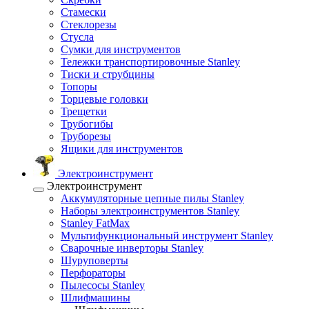
Стамески
Стеклорезы
Стусла
Сумки для инструментов
Тележки транспортировочные Stanley
Тиски и струбцины
Топоры
Торцевые головки
Трещетки
Трубогибы
Труборезы
Ящики для инструментов
Электроинструмент
Электроинструмент
Аккумуляторные цепные пилы Stanley
Наборы электроинструментов Stanley
Stanley FatMax
Мультифункциональный инструмент Stanley
Сварочные инверторы Stanley
Шуруповерты
Перфораторы
Пылесосы Stanley
Шлифмашины