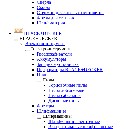
Сверла
Скобы
Стержни для клеевых пистолетов
Фрезы для станков
Шлифматериалы
BLACK+DECKER
BLACK+DECKER
Электроинструмент
Электроинструмент
Гвоздозабиватели
Аккумуляторы
Зарядные устройства
Перфораторы BLACK+DECKER
Пилы
Пилы
Торцовочные пилы
Пилы лобзиковые
Пилы сабельные
Дисковые пилы
Фрезеры
Шлифмашины
Шлифмашины
Шлифмашины ленточные
Эксцентриковые шлифовальные