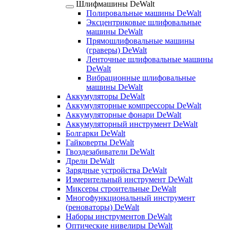
Шлифмашины DeWalt
Полировальные машины DeWalt
Эксцентриковые шлифовальные
машины DeWalt
Прямошлифовальные машины
(граверы) DeWalt
Ленточные шлифовальные машины
DeWalt
Вибрационные шлифовальные
машины DeWalt
Аккумуляторы DeWalt
Аккумуляторные компрессоры DeWalt
Аккумуляторные фонари DeWalt
Аккумуляторный инструмент DeWalt
Болгарки DeWalt
Гайковерты DeWalt
Гвоздезабиватели DeWalt
Дрели DeWalt
Зарядные устройства DeWalt
Измерительный инструмент DeWalt
Миксеры строительные DeWalt
Многофункциональный инструмент
(реноваторы) DeWalt
Наборы инструментов DeWalt
Оптические нивелиры DeWalt