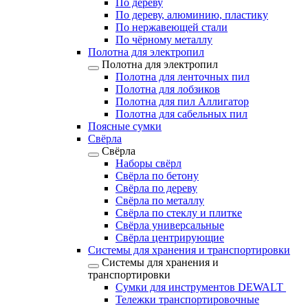
По дереву
По дереву, алюминию, пластику
По нержавеющей стали
По чёрному металлу
Полотна для электропил
Полотна для электропил
Полотна для ленточных пил
Полотна для лобзиков
Полотна для пил Аллигатор
Полотна для сабельных пил
Поясные сумки
Свёрла
Свёрла
Наборы свёрл
Свёрла по бетону
Свёрла по дереву
Свёрла по металлу
Свёрла по стеклу и плитке
Свёрла универсальные
Свёрла центрирующие
Системы для хранения и транспортировки
Системы для хранения и
транспортировки
Сумки для инструментов DEWALT
Тележки транспортировочные