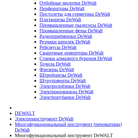
Отбойные молотки DeWalt
Перфораторы DeWalt
Пистолеты для герметика DeWalt
Плиткорезы DeWalt
Промышленные пылесосы DeWalt
Промышленные фены DeWalt
Радиоприёмники DeWalt
Резчики шпилек DeWalt
Рейсмусы DeWalt
Сварочные инверторы DeWalt
Станки алмазного бурения DeWalt
Точила DeWalt
Фрезеры DeWalt
Штроборезы DeWalt
Шуруповерты DeWalt
Электролобзики DeWalt
Электроножницы DeWalt
Электрорубанки DeWalt
DEWALT
Электроинструмент DeWalt
Многофункциональный инструмент (реноваторы)
DeWalt
Многофункциональный инструмент DeWALT