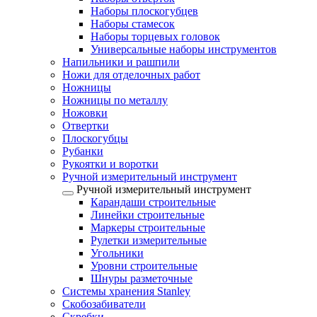
Наборы плоскогубцев
Наборы стамесок
Наборы торцевых головок
Универсальные наборы инструментов
Напильники и рашпили
Ножи для отделочных работ
Ножницы
Ножницы по металлу
Ножовки
Отвертки
Плоскогубцы
Рубанки
Рукоятки и воротки
Ручной измерительный инструмент
Ручной измерительный инструмент
Карандаши строительные
Линейки строительные
Маркеры строительные
Рулетки измерительные
Угольники
Уровни строительные
Шнуры разметочные
Системы хранения Stanley
Скобозабиватели
Скребки