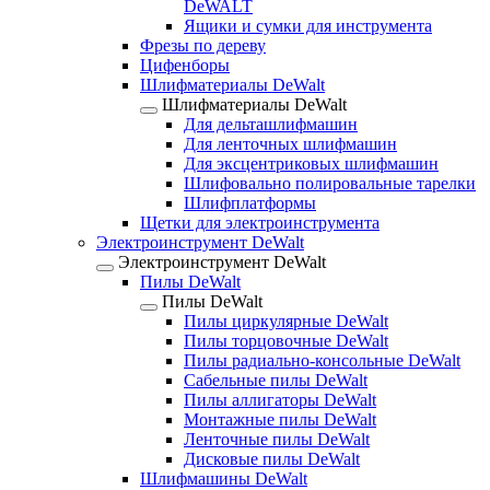
DeWALT
Ящики и сумки для инструмента
Фрезы по дереву
Цифенборы
Шлифматериалы DeWalt
Шлифматериалы DeWalt
Для дельташлифмашин
Для ленточных шлифмашин
Для эксцентриковых шлифмашин
Шлифовально полировальные тарелки
Шлифплатформы
Щетки для электроинструмента
Электроинструмент DeWalt
Электроинструмент DeWalt
Пилы DeWalt
Пилы DeWalt
Пилы циркулярные DeWalt
Пилы торцовочные DeWalt
Пилы радиально-консольные DeWalt
Сабельные пилы DeWalt
Пилы аллигаторы DeWalt
Монтажные пилы DeWalt
Ленточные пилы DeWalt
Дисковые пилы DeWalt
Шлифмашины DeWalt