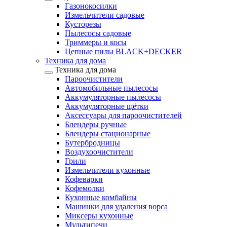
Газонокосилки
Измельчители садовые
Кусторезы
Пылесосы садовые
Триммеры и косы
Цепные пилы BLACK+DECKER
Техника для дома
Техника для дома
Пароочистители
Автомобильные пылесосы
Аккумуляторные пылесосы
Аккумуляторные щётки
Аксессуары для пароочистителей
Блендеры ручные
Блендеры стационарные
Бутербродницы
Воздухоочистители
Грили
Измельчители кухонные
Кофеварки
Кофемолки
Кухонные комбайны
Машинки для удаления ворса
Миксеры кухонные
Мультипечи