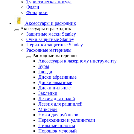
Туристическая посуда
Фляги
Фонарики
Аксессуары и расходник
Аксессуары и расходник
Защитные маски Stanley
Очки защитные Stanley
Перчатки защитные Stanley
Расходные материалы
Расходные материалы
Аксессуары к лазерному инструменту
Буры
Гвозди
Диски абразивные
Диски алмазные
Диски пильные
Заклепки
Лезвия для ножей
Лезвия для рашпилей
Миксеры
Ножи для рубанков
Переходники и удлинители
Пильные полотна
Порошок меловый