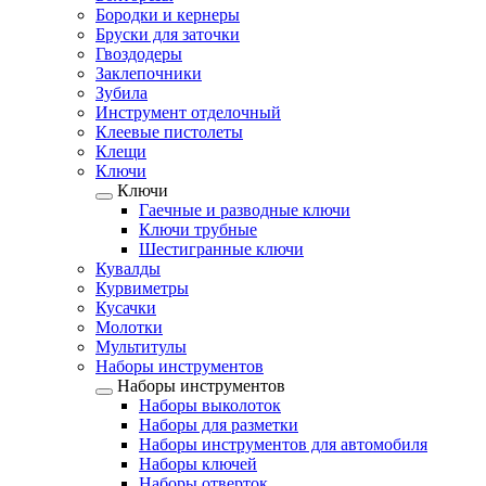
Бородки и кернеры
Бруски для заточки
Гвоздодеры
Заклепочники
Зубила
Инструмент отделочный
Клеевые пистолеты
Клещи
Ключи
Ключи
Гаечные и разводные ключи
Ключи трубные
Шестигранные ключи
Кувалды
Курвиметры
Кусачки
Молотки
Мультитулы
Наборы инструментов
Наборы инструментов
Наборы выколоток
Наборы для разметки
Наборы инструментов для автомобиля
Наборы ключей
Наборы отверток