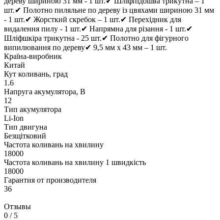
дереву шириною 31 мм - 1 шт.✔ Шліфпідошва трикутна – 1
шт.✔ Полотно пиляльне по дереву із цвяхами шириною 31 мм
- 1 шт.✔ Жорсткий скребок – 1 шт.✔ Перехідник для
видалення пилу - 1 шт.✔ Напрямна для різання - 1 шт.✔
Шліфшкіра трикутна - 25 шт.✔ Полотно для фігурного
випилювання по дереву✔ 9,5 мм x 43 мм – 1 шт.
Країна-виробник
Китай
Кут коливань, град
1.6
Напруга акумулятора, В
12
Тип акумулятора
Li-Ion
Тип двигуна
Безщітковий
Частота коливань на хвилину
18000
Частота коливань на хвилину 1 швидкість
18000
Гарантия от производителя
36
Отзывы
0
/ 5