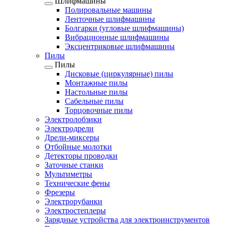
Шлифмашины
Полировальные машины
Ленточные шлифмашины
Болгарки (угловые шлифмашины)
Вибрационные шлифмашины
Эксцентриковые шлифмашины
Пилы
Пилы
Дисковые (циркулярные) пилы
Монтажные пилы
Настольные пилы
Сабельные пилы
Торцовочные пилы
Электролобзики
Электродрели
Дрели-миксеры
Отбойные молотки
Детекторы проводки
Заточные станки
Мультиметры
Технические фены
Фрезеры
Электрорубанки
Электростеплеры
Зарядные устройства для электроинструментов