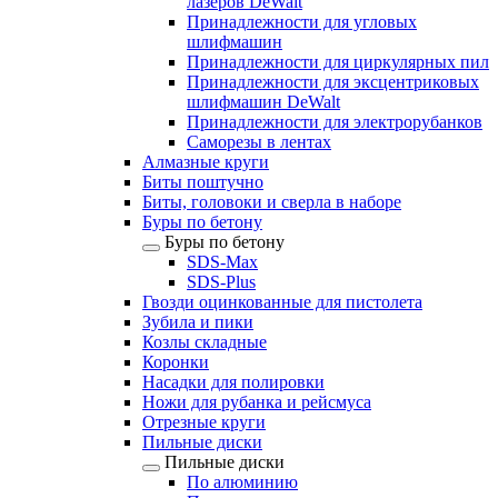
лазеров DeWalt
Принадлежности для угловых
шлифмашин
Принадлежности для циркулярных пил
Принадлежности для эксцентриковых
шлифмашин DeWalt
Принадлежности для электрорубанков
Саморезы в лентах
Алмазные круги
Биты поштучно
Биты, головоки и сверла в наборе
Буры по бетону
Буры по бетону
SDS-Max
SDS-Plus
Гвозди оцинкованные для пистолета
Зубила и пики
Козлы складные
Коронки
Насадки для полировки
Ножи для рубанка и рейсмуса
Отрезные круги
Пильные диски
Пильные диски
По алюминию