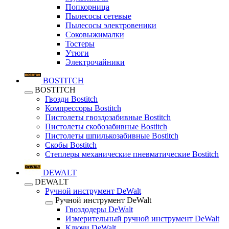
Попкорница
Пылесосы сетевые
Пылесосы электровеники
Соковыжималки
Тостеры
Утюги
Электрочайники
BOSTITCH
BOSTITCH
Гвозди Bostitch
Компрессоры Bostitch
Пистолеты гвоздозабивные Bostitch
Пистолеты скобозабивные Bostitch
Пистолеты шпилькозабивные Bostitch
Скобы Bostitch
Степлеры механические пневматические Bostitch
DEWALT
DEWALT
Ручной инструмент DeWalt
Ручной инструмент DeWalt
Гвоздодеры DeWalt
Измерительный ручной инструмент DeWalt
Ключи DeWalt