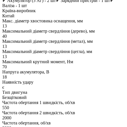
✔ Акумулятор (5 Аг) - 2 шт✔ Зарядний пристрій - 1 шт✔
Валіза - 1 шт
Країна-виробник
Китай
Макс. діаметр хвостовика оснащення, мм
13
Максимальний діаметр свердління (дерево), мм
40
Максимальний діаметр свердління (метал), мм
13
Максимальний діаметр свердління (цегла), мм
13
Максимальний крутний момент, Нм
70
Напруга акумулятора, В
18
Наявність удару
є
Тип двигуна
Безщітковий
Частота обертання 1 швидкість, об/хв
550
Частота обертання 2 швидкість, об/хв
2000
Частота обертання, об/хв