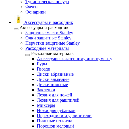
Туристическая посуда
Фляги
Фонарики
Аксессуары и расходник
Аксессуары и расходник
Защитные маски Stanley
Очки защитные Stanley
Перчатки защитные Stanley
Расходные материалы
Расходные материалы
Аксессуары к лазерному инструменту
Буры
Гвозди
Диски абразивные
Диски алмазные
Диски пильные
Заклепки
Лезвия для ножей
Лезвия для рашпилей
Миксеры
Ножи для рубанков
Переходники и удлинители
Пильные полотна
Порошок меловый