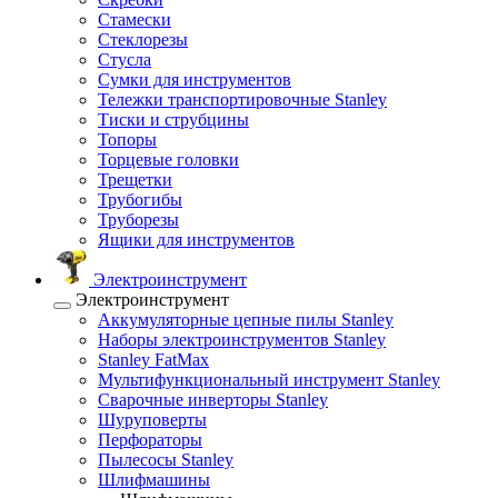
Стамески
Стеклорезы
Стусла
Сумки для инструментов
Тележки транспортировочные Stanley
Тиски и струбцины
Топоры
Торцевые головки
Трещетки
Трубогибы
Труборезы
Ящики для инструментов
Электроинструмент
Электроинструмент
Аккумуляторные цепные пилы Stanley
Наборы электроинструментов Stanley
Stanley FatMax
Мультифункциональный инструмент Stanley
Сварочные инверторы Stanley
Шуруповерты
Перфораторы
Пылесосы Stanley
Шлифмашины