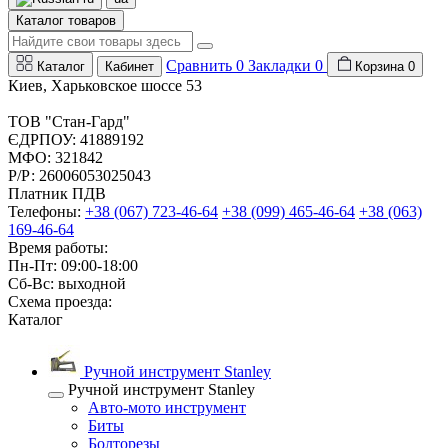
Каталог товаров
Сравнить
0
Закладки
0
Каталог
Кабинет
Корзина
0
Киев, Харьковское шоссе 53
ТОВ "Стан-Гард"
ЄДРПОУ: 41889192
МФО: 321842
Р/Р: 26006053025043
Платник ПДВ
Телефоны:
+38 (067) 723-46-64
+38 (099) 465-46-64
+38 (063)
169-46-64
Время работы:
Пн-Пт: 09:00-18:00
Сб-Вс: выходной
Схема проезда:
Каталог
Ручной инструмент Stanley
Ручной инструмент Stanley
Авто-мото инструмент
Биты
Болторезы