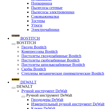
Попкорница
Пылесосы сетевые
Пылесосы электровеники
Соковыжималки
Тостеры
Утюги
Электрочайники
BOSTITCH
BOSTITCH
Гвозди Bostitch
Компрессоры Bostitch
Пистолеты гвоздозабивные Bostitch
Пистолеты скобозабивные Bostitch
Пистолеты шпилькозабивные Bostitch
Скобы Bostitch
Степлеры механические пневматические Bostitch
DEWALT
DEWALT
Ручной инструмент DeWalt
Ручной инструмент DeWalt
Гвоздодеры DeWalt
Измерительный ручной инструмент DeWalt
Ключи DeWalt