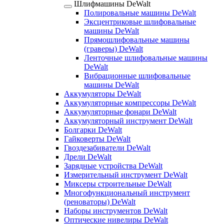
Шлифмашины DeWalt
Полировальные машины DeWalt
Эксцентриковые шлифовальные
машины DeWalt
Прямошлифовальные машины
(граверы) DeWalt
Ленточные шлифовальные машины
DeWalt
Вибрационные шлифовальные
машины DeWalt
Аккумуляторы DeWalt
Аккумуляторные компрессоры DeWalt
Аккумуляторные фонари DeWalt
Аккумуляторный инструмент DeWalt
Болгарки DeWalt
Гайковерты DeWalt
Гвоздезабиватели DeWalt
Дрели DeWalt
Зарядные устройства DeWalt
Измерительный инструмент DeWalt
Миксеры строительные DeWalt
Многофункциональный инструмент
(реноваторы) DeWalt
Наборы инструментов DeWalt
Оптические нивелиры DeWalt