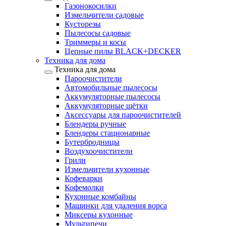
Газонокосилки
Измельчители садовые
Кусторезы
Пылесосы садовые
Триммеры и косы
Цепные пилы BLACK+DECKER
Техника для дома
Техника для дома
Пароочистители
Автомобильные пылесосы
Аккумуляторные пылесосы
Аккумуляторные щётки
Аксессуары для пароочистителей
Блендеры ручные
Блендеры стационарные
Бутербродницы
Воздухоочистители
Грили
Измельчители кухонные
Кофеварки
Кофемолки
Кухонные комбайны
Машинки для удаления ворса
Миксеры кухонные
Мультипечи