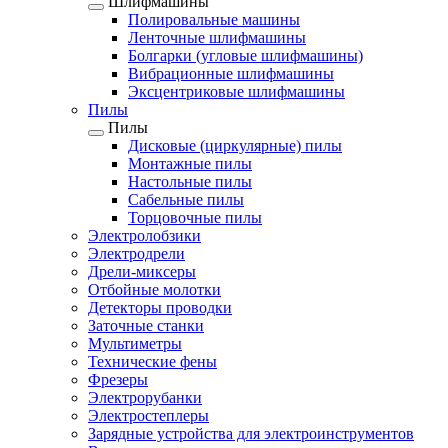
Шлифмашины
Полировальные машины
Ленточные шлифмашины
Болгарки (угловые шлифмашины)
Вибрационные шлифмашины
Эксцентриковые шлифмашины
Пилы
Пилы
Дисковые (циркулярные) пилы
Монтажные пилы
Настольные пилы
Сабельные пилы
Торцовочные пилы
Электролобзики
Электродрели
Дрели-миксеры
Отбойные молотки
Детекторы проводки
Заточные станки
Мультиметры
Технические фены
Фрезеры
Электрорубанки
Электростеплеры
Зарядные устройства для электроинструментов