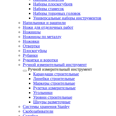
Наборы плоскогубцев
Наборы стамесок
Наборы торцевых головок
Универсальные наборы инструментов
Напильники и рашпили
Ножи для отделочных работ
Ножницы
Ножницы по металлу
Ножовки
Отвертки
Плоскогубцы
Рубанки
Рукоятки и воротки
Ручной измерительный инструмент
Ручной измерительный инструмент
Карандаши строительные
Линейки строительные
Маркеры строительные
Рулетки измерительные
Угольники
Уровни строительные
Шнуры разметочные
Системы хранения Stanley
Скобозабиватели
Скребки