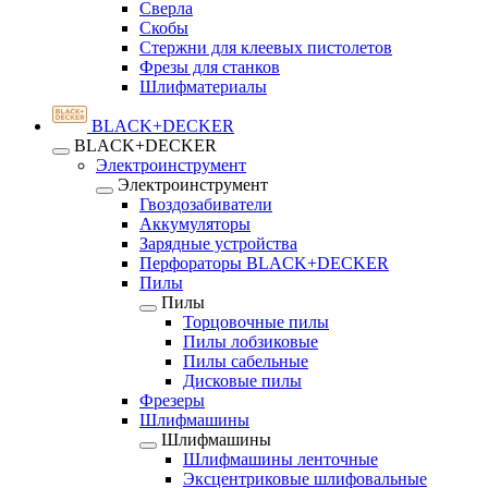
Сверла
Скобы
Стержни для клеевых пистолетов
Фрезы для станков
Шлифматериалы
BLACK+DECKER
BLACK+DECKER
Электроинструмент
Электроинструмент
Гвоздозабиватели
Аккумуляторы
Зарядные устройства
Перфораторы BLACK+DECKER
Пилы
Пилы
Торцовочные пилы
Пилы лобзиковые
Пилы сабельные
Дисковые пилы
Фрезеры
Шлифмашины
Шлифмашины
Шлифмашины ленточные
Эксцентриковые шлифовальные