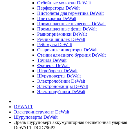
Отбойные молотки DeWalt
Перфораторы DeWalt
Пистолеты для герметика DeWalt
Плиткорезы DeWalt
Промышленные пылесосы DeWalt
Промышленные фены DeWalt
Радиоприёмники DeWalt
Резчики шпилек DeWalt
Рейсмусы DeWalt
Сварочные инверторы DeWalt
Станки алмазного бурения DeWalt
Точила DeWalt
Фрезеры DeWalt
Штроборезы DeWalt
Шуруповерты DeWalt
Электролобзики DeWalt
Электроножницы DeWalt
Электрорубанки DeWalt
DEWALT
Электроинструмент DeWalt
Шуруповерты DeWalt
Дрель-шуруповерт аккумуляторная бесщеточная ударная
DeWALT DCD796P2