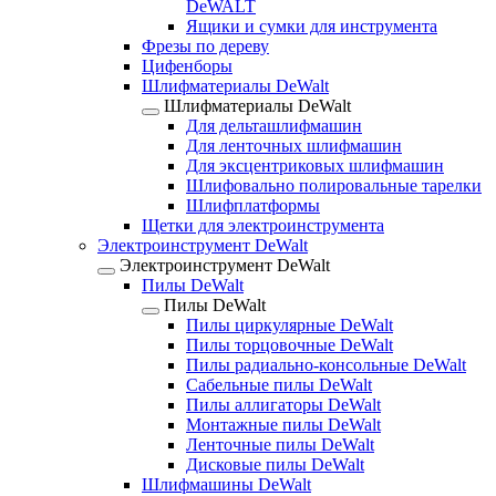
DeWALT
Ящики и сумки для инструмента
Фрезы по дереву
Цифенборы
Шлифматериалы DeWalt
Шлифматериалы DeWalt
Для дельташлифмашин
Для ленточных шлифмашин
Для эксцентриковых шлифмашин
Шлифовально полировальные тарелки
Шлифплатформы
Щетки для электроинструмента
Электроинструмент DeWalt
Электроинструмент DeWalt
Пилы DeWalt
Пилы DeWalt
Пилы циркулярные DeWalt
Пилы торцовочные DeWalt
Пилы радиально-консольные DeWalt
Сабельные пилы DeWalt
Пилы аллигаторы DeWalt
Монтажные пилы DeWalt
Ленточные пилы DeWalt
Дисковые пилы DeWalt
Шлифмашины DeWalt