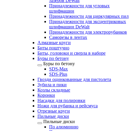
лазеров DeWalt
Принадлежности для угловых
шлифмашин
Принадлежности для циркулярных пил
Принадлежности для эксцентриковых
шлифмашин DeWalt
Принадлежности для электрорубанков
Саморезы в лентах
Алмазные круги
Биты поштучно
Биты, головоки и сверла в наборе
Буры по бетону
Буры по бетону
SDS-Max
SDS-Plus
Гвозди оцинкованные для пистолета
Зубила и пики
Козлы складные
Коронки
Насадки для полировки
Ножи для рубанка и рейсмуса
Отрезные круги
Пильные диски
Пильные диски
По алюминию