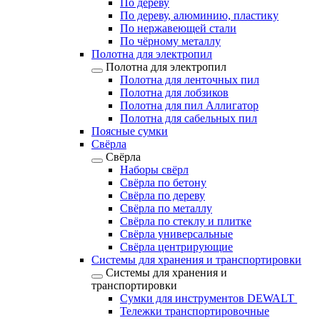
По дереву
По дереву, алюминию, пластику
По нержавеющей стали
По чёрному металлу
Полотна для электропил
Полотна для электропил
Полотна для ленточных пил
Полотна для лобзиков
Полотна для пил Аллигатор
Полотна для сабельных пил
Поясные сумки
Свёрла
Свёрла
Наборы свёрл
Свёрла по бетону
Свёрла по дереву
Свёрла по металлу
Свёрла по стеклу и плитке
Свёрла универсальные
Свёрла центрирующие
Системы для хранения и транспортировки
Системы для хранения и
транспортировки
Сумки для инструментов DEWALT
Тележки транспортировочные