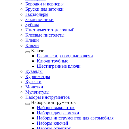
Бородки и кернеры
Бруски для заточки
Гвоздодеры
Заклепочники
Зубила
Инструмент отделочный
Клеевые пистолеты
Клещи
Ключи
Ключи
Гаечные и разводные ключи
Ключи трубные
Шестигранные ключи
Кувалды
Курвиметры
Кусачки
Молотки
Мультитулы
Наборы инструментов
Наборы инструментов
Наборы выколоток
Наборы для разметки
Наборы инструментов для автомобиля
Наборы ключей
Наборы отверток