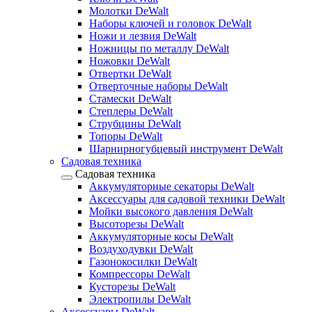
Молотки DeWalt
Наборы ключей и головок DeWalt
Ножи и лезвия DeWalt
Ножницы по металлу DeWalt
Ножовки DeWalt
Отвертки DeWalt
Отверточные наборы DeWalt
Стамески DeWalt
Степлеры DeWalt
Струбцины DeWalt
Топоры DeWalt
Шарнирногубцевый инструмент DeWalt
Садовая техника
Садовая техника
Аккумуляторные секаторы DeWalt
Аксессуары для садовой техники DeWalt
Мойки высокого давления DeWalt
Высоторезы DeWalt
Аккумуляторные косы DeWalt
Воздуходувки DeWalt
Газонокосилки DeWalt
Компрессоры DeWalt
Кусторезы DeWalt
Электропилы DeWalt
Аксессуары DeWalt