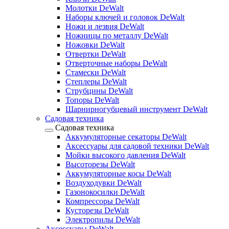
Молотки DeWalt
Наборы ключей и головок DeWalt
Ножи и лезвия DeWalt
Ножницы по металлу DeWalt
Ножовки DeWalt
Отвертки DeWalt
Отверточные наборы DeWalt
Стамески DeWalt
Степлеры DeWalt
Струбцины DeWalt
Топоры DeWalt
Шарнирногубцевый инструмент DeWalt
Садовая техника
Садовая техника
Аккумуляторные секаторы DeWalt
Аксессуары для садовой техники DeWalt
Мойки высокого давления DeWalt
Высоторезы DeWalt
Аккумуляторные косы DeWalt
Воздуходувки DeWalt
Газонокосилки DeWalt
Компрессоры DeWalt
Кусторезы DeWalt
Электропилы DeWalt
Аксессуары DeWalt