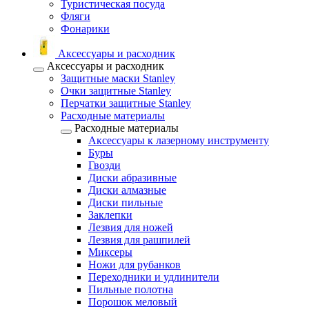
Туристическая посуда
Фляги
Фонарики
Аксессуары и расходник
Аксессуары и расходник
Защитные маски Stanley
Очки защитные Stanley
Перчатки защитные Stanley
Расходные материалы
Расходные материалы
Аксессуары к лазерному инструменту
Буры
Гвозди
Диски абразивные
Диски алмазные
Диски пильные
Заклепки
Лезвия для ножей
Лезвия для рашпилей
Миксеры
Ножи для рубанков
Переходники и удлинители
Пильные полотна
Порошок меловый