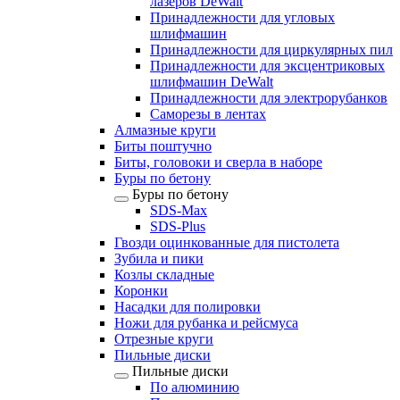
лазеров DeWalt
Принадлежности для угловых
шлифмашин
Принадлежности для циркулярных пил
Принадлежности для эксцентриковых
шлифмашин DeWalt
Принадлежности для электрорубанков
Саморезы в лентах
Алмазные круги
Биты поштучно
Биты, головоки и сверла в наборе
Буры по бетону
Буры по бетону
SDS-Max
SDS-Plus
Гвозди оцинкованные для пистолета
Зубила и пики
Козлы складные
Коронки
Насадки для полировки
Ножи для рубанка и рейсмуса
Отрезные круги
Пильные диски
Пильные диски
По алюминию