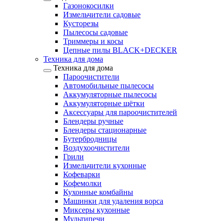
Газонокосилки
Измельчители садовые
Кусторезы
Пылесосы садовые
Триммеры и косы
Цепные пилы BLACK+DECKER
Техника для дома
Техника для дома
Пароочистители
Автомобильные пылесосы
Аккумуляторные пылесосы
Аккумуляторные щётки
Аксессуары для пароочистителей
Блендеры ручные
Блендеры стационарные
Бутербродницы
Воздухоочистители
Грили
Измельчители кухонные
Кофеварки
Кофемолки
Кухонные комбайны
Машинки для удаления ворса
Миксеры кухонные
Мультипечи