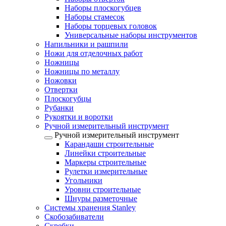
Наборы плоскогубцев
Наборы стамесок
Наборы торцевых головок
Универсальные наборы инструментов
Напильники и рашпили
Ножи для отделочных работ
Ножницы
Ножницы по металлу
Ножовки
Отвертки
Плоскогубцы
Рубанки
Рукоятки и воротки
Ручной измерительный инструмент
Ручной измерительный инструмент
Карандаши строительные
Линейки строительные
Маркеры строительные
Рулетки измерительные
Угольники
Уровни строительные
Шнуры разметочные
Системы хранения Stanley
Скобозабиватели
Скребки