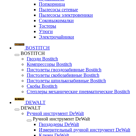
Попкорница
Пылесосы сетевые
Пылесосы электровеники
Соковыжималки
Тостеры
Утюги
Электрочайники
BOSTITCH
BOSTITCH
Гвозди Bostitch
Компрессоры Bostitch
Пистолеты гвоздозабивные Bostitch
Пистолеты скобозабивные Bostitch
Пистолеты шпилькозабивные Bostitch
Скобы Bostitch
Степлеры механические пневматические Bostitch
DEWALT
DEWALT
Ручной инструмент DeWalt
Ручной инструмент DeWalt
Гвоздодеры DeWalt
Измерительный ручной инструмент DeWalt
Ключи DeWalt