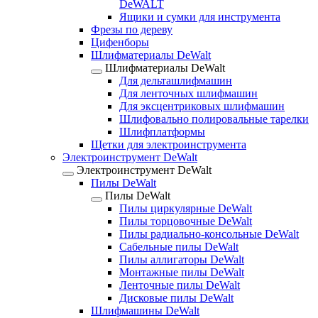
DeWALT
Ящики и сумки для инструмента
Фрезы по дереву
Цифенборы
Шлифматериалы DeWalt
Шлифматериалы DeWalt
Для дельташлифмашин
Для ленточных шлифмашин
Для эксцентриковых шлифмашин
Шлифовально полировальные тарелки
Шлифплатформы
Щетки для электроинструмента
Электроинструмент DeWalt
Электроинструмент DeWalt
Пилы DeWalt
Пилы DeWalt
Пилы циркулярные DeWalt
Пилы торцовочные DeWalt
Пилы радиально-консольные DeWalt
Сабельные пилы DeWalt
Пилы аллигаторы DeWalt
Монтажные пилы DeWalt
Ленточные пилы DeWalt
Дисковые пилы DeWalt
Шлифмашины DeWalt