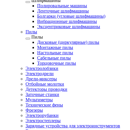
Шлифмашины
Полировальные машины
Ленточные шлифмашины
Болгарки (угловые шлифмашины)
Вибрационные шлифмашины
Эксцентриковые шлифмашины
Пилы
Пилы
Дисковые (циркулярные) пилы
Монтажные пилы
Настольные пилы
Сабельные пилы
Торцовочные пилы
Электролобзики
Электродрели
Дрели-миксеры
Отбойные молотки
Детекторы проводки
Заточные станки
Мультиметры
Технические фены
Фрезеры
Электрорубанки
Электростеплеры
Зарядные устройства для электроинструментов