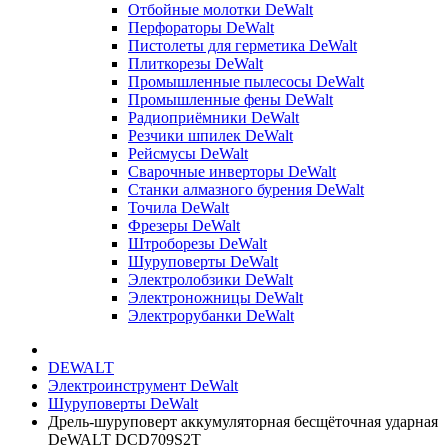
Отбойные молотки DeWalt
Перфораторы DeWalt
Пистолеты для герметика DeWalt
Плиткорезы DeWalt
Промышленные пылесосы DeWalt
Промышленные фены DeWalt
Радиоприёмники DeWalt
Резчики шпилек DeWalt
Рейсмусы DeWalt
Сварочные инверторы DeWalt
Станки алмазного бурения DeWalt
Точила DeWalt
Фрезеры DeWalt
Штроборезы DeWalt
Шуруповерты DeWalt
Электролобзики DeWalt
Электроножницы DeWalt
Электрорубанки DeWalt
DEWALT
Электроинструмент DeWalt
Шуруповерты DeWalt
Дрель-шуруповерт аккумуляторная бесщёточная ударная
DeWALT DCD709S2T