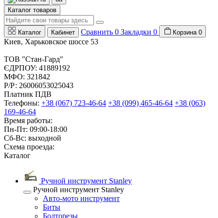
Каталог товаров
Сравнить
0
Закладки
0
Каталог
Кабинет
Корзина
0
Киев, Харьковское шоссе 53
ТОВ "Стан-Гард"
ЄДРПОУ: 41889192
МФО: 321842
Р/Р: 26006053025043
Платник ПДВ
Телефоны:
+38 (067) 723-46-64
+38 (099) 465-46-64
+38 (063)
169-46-64
Время работы:
Пн-Пт: 09:00-18:00
Сб-Вс: выходной
Схема проезда:
Каталог
Ручной инструмент Stanley
Ручной инструмент Stanley
Авто-мото инструмент
Биты
Болторезы