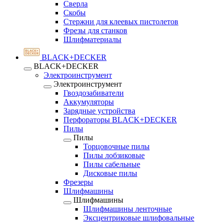
Сверла
Скобы
Стержни для клеевых пистолетов
Фрезы для станков
Шлифматериалы
BLACK+DECKER
BLACK+DECKER
Электроинструмент
Электроинструмент
Гвоздозабиватели
Аккумуляторы
Зарядные устройства
Перфораторы BLACK+DECKER
Пилы
Пилы
Торцовочные пилы
Пилы лобзиковые
Пилы сабельные
Дисковые пилы
Фрезеры
Шлифмашины
Шлифмашины
Шлифмашины ленточные
Эксцентриковые шлифовальные