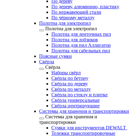
По дереву
По дереву, алюминию, пластику
По нержавеющей стали
По чёрному металлу
Полотна для электропил
Полотна для электропил
Полотна для ленточных пил
Полотна для лобзиков
Полотна для пил Аллигатор
Полотна для сабельных пил
Поясные сумки
Свёрла
Свёрла
Наборы свёрл
Свёрла по бетону
Свёрла по дереву
Свёрла по металлу
Свёрла по стеклу и плитке
Свёрла универсальные
Свёрла центрирующие
Системы для хранения и транспортировки
Системы для хранения и
транспортировки
Сумки для инструментов DEWALT
Тележки транспортировочные