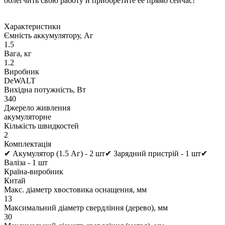
облегчить свою работу и приобретите ее прямо сейчас!
Характеристики
Ємність аккумулятору, Аг
1.5
Вага, кг
1.2
Виробник
DeWALT
Вихідна потужність, Вт
340
Джерело живлення
акумуляторне
Кількість швидкостей
2
Комплектація
✔ Акумулятор (1.5 Аг) - 2 шт✔ Зарядний пристрій - 1 шт✔
Валіза - 1 шт
Країна-виробник
Китай
Макс. діаметр хвостовика оснащення, мм
13
Максимальний діаметр свердління (дерево), мм
30