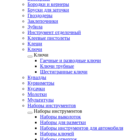
Бородки и кернеры
Бруски для заточки
Гвоздодеры
Заклепочники
Зубила
Инструмент отделочный
Клеевые пистолеты
Клещи
Ключи
Ключи
Гаечные и разводные ключи
Ключи трубные
Шестигранные ключи
Кувалды
Курвиметры
Кусачки
Молотки
Мультитулы
Наборы инструментов
Наборы инструментов
Наборы выколоток
Наборы для разметки
Наборы инструментов для автомобиля
Наборы ключей
Наборы отверток