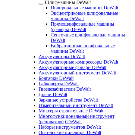
Шлифмашины DeWalt
Полировальные машины DeWalt
Эксцентриковые шлифовальные
машины DeWalt
Прямошлифовальные машины
(граверы) DeWalt
Ленточные шлифовальные машины
DeWalt
Вибрационные шлифовальные
машины DeWalt
Аккумуляторы DeWalt
Аккумуляторные компрессоры DeWalt
Аккумуляторные фонари DeWalt
Аккумуляторный инструмент DeWalt
Болгарки DeWalt
Гайковерты DeWalt
Гвоздезабиватели DeWalt
Дрели DeWalt
Зарядные устройства DeWalt
Измерительный инструмент DeWalt
Миксеры строительные DeWalt
Многофункциональный инструмент
(реноваторы) DeWalt
Наборы инструментов DeWalt
Оптические нивелиры DeWalt