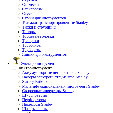
Стамески
Стеклорезы
Стусла
Сумки для инструментов
Тележки транспортировочные Stanley
Тиски и струбцины
Топоры
Торцевые головки
Трещетки
Трубогибы
Труборезы
Ящики для инструментов
Электроинструмент
Электроинструмент
Аккумуляторные цепные пилы Stanley
Наборы электроинструментов Stanley
Stanley FatMax
Мультифункциональный инструмент Stanley
Сварочные инверторы Stanley
Шуруповерты
Перфораторы
Пылесосы Stanley
Шлифмашины