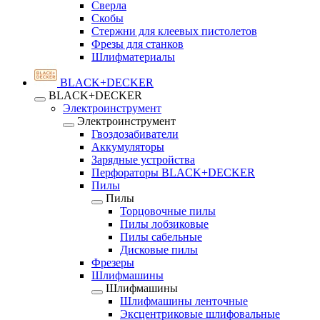
Сверла
Скобы
Стержни для клеевых пистолетов
Фрезы для станков
Шлифматериалы
BLACK+DECKER
BLACK+DECKER
Электроинструмент
Электроинструмент
Гвоздозабиватели
Аккумуляторы
Зарядные устройства
Перфораторы BLACK+DECKER
Пилы
Пилы
Торцовочные пилы
Пилы лобзиковые
Пилы сабельные
Дисковые пилы
Фрезеры
Шлифмашины
Шлифмашины
Шлифмашины ленточные
Эксцентриковые шлифовальные