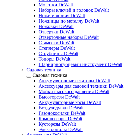
Молотки DeWalt
Наборы ключей и головок DeWalt
Ножи и лезвия DeWalt
Ножницы по металлу DeWalt
Ножовки DeWalt
Отвертки DeWalt
Отверточные наборы DeWalt
Стамески DeWalt
Степлеры DeWalt
Струбцины DeWalt
Топоры DeWalt
Шарнирногубцевый инструмент DeWalt
Садовая техника
Садовая техника
Аккумуляторные секаторы DeWalt
Аксессуары для садовой техники DeWalt
Мойки высокого давления DeWalt
Высоторезы DeWalt
Аккумуляторные косы DeWalt
Воздуходувки DeWalt
Газонокосилки DeWalt
Компрессоры DeWalt
Кусторезы DeWalt
Электропилы DeWalt
Аксессуары DeWalt