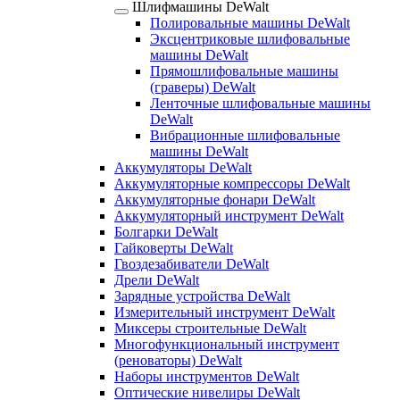
Шлифмашины DeWalt
Полировальные машины DeWalt
Эксцентриковые шлифовальные
машины DeWalt
Прямошлифовальные машины
(граверы) DeWalt
Ленточные шлифовальные машины
DeWalt
Вибрационные шлифовальные
машины DeWalt
Аккумуляторы DeWalt
Аккумуляторные компрессоры DeWalt
Аккумуляторные фонари DeWalt
Аккумуляторный инструмент DeWalt
Болгарки DeWalt
Гайковерты DeWalt
Гвоздезабиватели DeWalt
Дрели DeWalt
Зарядные устройства DeWalt
Измерительный инструмент DeWalt
Миксеры строительные DeWalt
Многофункциональный инструмент
(реноваторы) DeWalt
Наборы инструментов DeWalt
Оптические нивелиры DeWalt