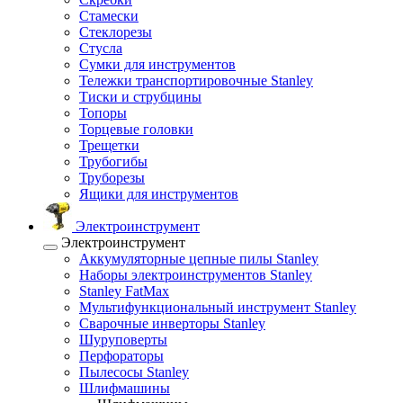
Стамески
Стеклорезы
Стусла
Сумки для инструментов
Тележки транспортировочные Stanley
Тиски и струбцины
Топоры
Торцевые головки
Трещетки
Трубогибы
Труборезы
Ящики для инструментов
Электроинструмент
Электроинструмент
Аккумуляторные цепные пилы Stanley
Наборы электроинструментов Stanley
Stanley FatMax
Мультифункциональный инструмент Stanley
Сварочные инверторы Stanley
Шуруповерты
Перфораторы
Пылесосы Stanley
Шлифмашины