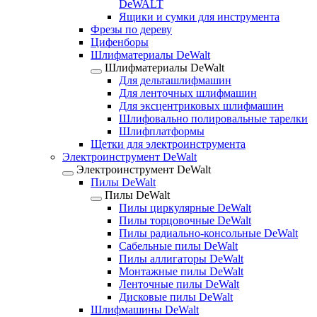
DeWALT
Ящики и сумки для инструмента
Фрезы по дереву
Цифенборы
Шлифматериалы DeWalt
Шлифматериалы DeWalt
Для дельташлифмашин
Для ленточных шлифмашин
Для эксцентриковых шлифмашин
Шлифовально полировальные тарелки
Шлифплатформы
Щетки для электроинструмента
Электроинструмент DeWalt
Электроинструмент DeWalt
Пилы DeWalt
Пилы DeWalt
Пилы циркулярные DeWalt
Пилы торцовочные DeWalt
Пилы радиально-консольные DeWalt
Сабельные пилы DeWalt
Пилы аллигаторы DeWalt
Монтажные пилы DeWalt
Ленточные пилы DeWalt
Дисковые пилы DeWalt
Шлифмашины DeWalt