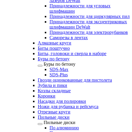
лазеров DeWalt
Принадлежности для угловых
шлифмашин
Принадлежности для циркулярных пил
Принадлежности для эксцентриковых
шлифмашин DeWalt
Принадлежности для электрорубанков
Саморезы в лентах
Алмазные круги
Биты поштучно
Биты, головоки и сверла в наборе
Буры по бетону
Буры по бетону
SDS-Max
SDS-Plus
Гвозди оцинкованные для пистолета
Зубила и пики
Козлы складные
Коронки
Насадки для полировки
Ножи для рубанка и рейсмуса
Отрезные круги
Пильные диски
Пильные диски
По алюминию