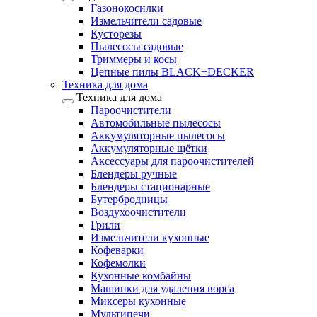
Газонокосилки
Измельчители садовые
Кусторезы
Пылесосы садовые
Триммеры и косы
Цепные пилы BLACK+DECKER
Техника для дома
Техника для дома
Пароочистители
Автомобильные пылесосы
Аккумуляторные пылесосы
Аккумуляторные щётки
Аксессуары для пароочистителей
Блендеры ручные
Блендеры стационарные
Бутербродницы
Воздухоочистители
Грили
Измельчители кухонные
Кофеварки
Кофемолки
Кухонные комбайны
Машинки для удаления ворса
Миксеры кухонные
Мультипечи