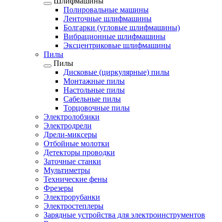
Шлифмашины
Полировальные машины
Ленточные шлифмашины
Болгарки (угловые шлифмашины)
Вибрационные шлифмашины
Эксцентриковые шлифмашины
Пилы
Пилы
Дисковые (циркулярные) пилы
Монтажные пилы
Настольные пилы
Сабельные пилы
Торцовочные пилы
Электролобзики
Электродрели
Дрели-миксеры
Отбойные молотки
Детекторы проводки
Заточные станки
Мультиметры
Технические фены
Фрезеры
Электрорубанки
Электростеплеры
Зарядные устройства для электроинструментов