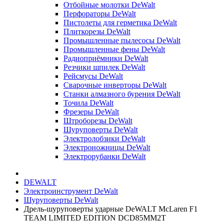
Отбойные молотки DeWalt
Перфораторы DeWalt
Пистолеты для герметика DeWalt
Плиткорезы DeWalt
Промышленные пылесосы DeWalt
Промышленные фены DeWalt
Радиоприёмники DeWalt
Резчики шпилек DeWalt
Рейсмусы DeWalt
Сварочные инверторы DeWalt
Станки алмазного бурения DeWalt
Точила DeWalt
Фрезеры DeWalt
Штроборезы DeWalt
Шуруповерты DeWalt
Электролобзики DeWalt
Электроножницы DeWalt
Электрорубанки DeWalt
DEWALT
Электроинструмент DeWalt
Шуруповерты DeWalt
Дрель-шуруповерты ударные DeWALT McLaren F1
TEAM LIMITED EDITION DCD85MM2T