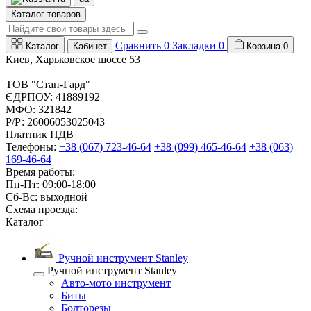
Каталог товаров
Сравнить
0
Закладки
0
Каталог
Кабинет
Корзина
0
Киев, Харьковское шоссе 53
ТОВ "Стан-Гард"
ЄДРПОУ: 41889192
МФО: 321842
Р/Р: 26006053025043
Платник ПДВ
Телефоны:
+38 (067) 723-46-64
+38 (099) 465-46-64
+38 (063)
169-46-64
Время работы:
Пн-Пт: 09:00-18:00
Сб-Вс: выходной
Схема проезда:
Каталог
Ручной инструмент Stanley
Ручной инструмент Stanley
Авто-мото инструмент
Биты
Болторезы