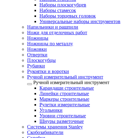
Наборы плоскогубцев
Наборы стамесок
Наборы торцевых головок
Универсальные наборы инструментов
Напильники и рашпили
Ножи для отделочных работ
Ножницы
Ножницы по металлу
Ножовки
Отвертки
Плоскогубцы
Рубанки
Рукоятки и воротки
Ручной измерительный инструмент
Ручной измерительный инструмент
Карандаши строительные
Линейки строительные
Маркеры строительные
Рулетки измерительные
Угольники
Уровни строительные
Шнуры разметочные
Системы хранения Stanley
Скобозабиватели
Скребки