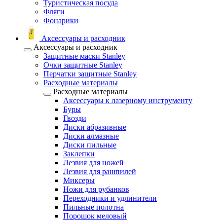
Туристическая посуда
Фляги
Фонарики
Аксессуары и расходник
Аксессуары и расходник
Защитные маски Stanley
Очки защитные Stanley
Перчатки защитные Stanley
Расходные материалы
Расходные материалы
Аксессуары к лазерному инструменту
Буры
Гвозди
Диски абразивные
Диски алмазные
Диски пильные
Заклепки
Лезвия для ножей
Лезвия для рашпилей
Миксеры
Ножи для рубанков
Переходники и удлинители
Пильные полотна
Порошок меловый