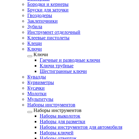
Бородки и кернеры
Бруски для заточки
Гвоздодеры
Заклепочники
Зубила
Инструмент отделочный
Клеевые пистолеты
Клещи
Ключи
Ключи
Гаечные и разводные ключи
Ключи трубные
Шестигранные ключи
Кувалды
Курвиметры
Кусачки
Молотки
Мультитулы
Наборы инструментов
Наборы инструментов
Наборы выколоток
Наборы для разметки
Наборы инструментов для автомобиля
Наборы ключей
Наборы отверток