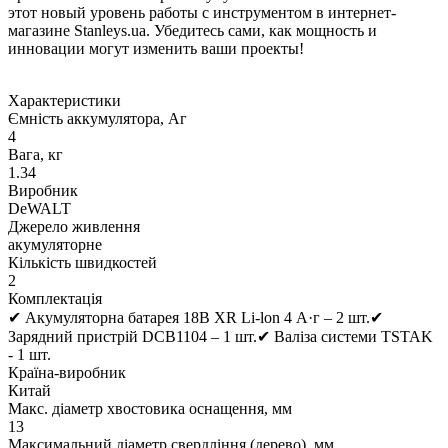
этот новый уровень работы с инструментом в интернет-
магазине Stanleys.ua. Убедитесь сами, как мощность и
инновации могут изменить ваши проекты!
Характеристики
Ємність аккумулятора, Аг
4
Вага, кг
1.34
Виробник
DeWALT
Джерело живлення
акумуляторне
Кількість швидкостей
2
Комплектація
✔ Акумуляторна батарея 18В XR Li-lon 4 А·г – 2 шт.✔
Зарядний пристрій DCB1104 – 1 шт.✔ Валіза системи TSTAK
- 1 шт.
Країна-виробник
Китай
Макс. діаметр хвостовика оснащення, мм
13
Максимальний діаметр свердління (дерево), мм