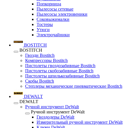
Попкорница
Пылесосы сетевые
Пылесосы электровеники
Соковыжималки
Тостеры
Утюги
Электрочайники
BOSTITCH
BOSTITCH
Гвозди Bostitch
Компрессоры Bostitch
Пистолеты гвоздозабивные Bostitch
Пистолеты скобозабивные Bostitch
Пистолеты шпилькозабивные Bostitch
Скобы Bostitch
Степлеры механические пневматические Bostitch
DEWALT
DEWALT
Ручной инструмент DeWalt
Ручной инструмент DeWalt
Гвоздодеры DeWalt
Измерительный ручной инструмент DeWalt
Ключи DeWalt