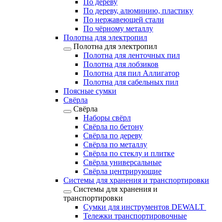
По дереву
По дереву, алюминию, пластику
По нержавеющей стали
По чёрному металлу
Полотна для электропил
Полотна для электропил
Полотна для ленточных пил
Полотна для лобзиков
Полотна для пил Аллигатор
Полотна для сабельных пил
Поясные сумки
Свёрла
Свёрла
Наборы свёрл
Свёрла по бетону
Свёрла по дереву
Свёрла по металлу
Свёрла по стеклу и плитке
Свёрла универсальные
Свёрла центрирующие
Системы для хранения и транспортировки
Системы для хранения и
транспортировки
Сумки для инструментов DEWALT
Тележки транспортировочные