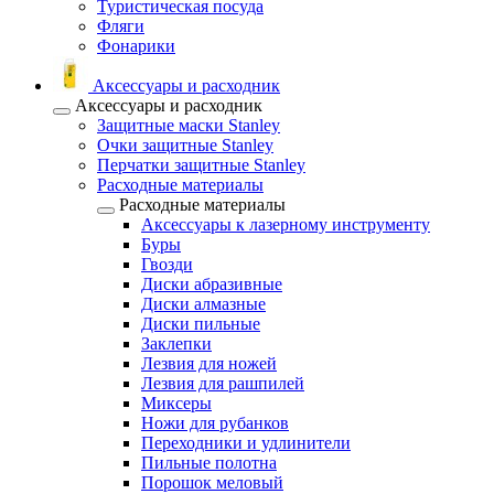
Туристическая посуда
Фляги
Фонарики
Аксессуары и расходник
Аксессуары и расходник
Защитные маски Stanley
Очки защитные Stanley
Перчатки защитные Stanley
Расходные материалы
Расходные материалы
Аксессуары к лазерному инструменту
Буры
Гвозди
Диски абразивные
Диски алмазные
Диски пильные
Заклепки
Лезвия для ножей
Лезвия для рашпилей
Миксеры
Ножи для рубанков
Переходники и удлинители
Пильные полотна
Порошок меловый