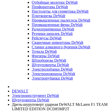
Отбойные молотки DeWalt
Перфораторы DeWalt
Пистолеты для герметика DeWalt
Плиткорезы DeWalt
Промышленные пылесосы DeWalt
Промышленные фены DeWalt
Радиоприёмники DeWalt
Резчики шпилек DeWalt
Рейсмусы DeWalt
Сварочные инверторы DeWalt
Станки алмазного бурения DeWalt
Точила DeWalt
Фрезеры DeWalt
Штроборезы DeWalt
Шуруповерты DeWalt
Электролобзики DeWalt
Электроножницы DeWalt
Электрорубанки DeWalt
DEWALT
Электроинструмент DeWalt
Шуруповерты DeWalt
Дрель-шуруповерт ударная DeWALT McLaren F1 TEAM
LIMITED EDITION DCD85MP2T