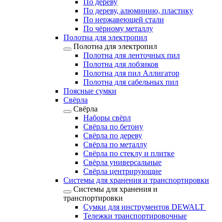
По дереву
По дереву, алюминию, пластику
По нержавеющей стали
По чёрному металлу
Полотна для электропил
Полотна для электропил
Полотна для ленточных пил
Полотна для лобзиков
Полотна для пил Аллигатор
Полотна для сабельных пил
Поясные сумки
Свёрла
Свёрла
Наборы свёрл
Свёрла по бетону
Свёрла по дереву
Свёрла по металлу
Свёрла по стеклу и плитке
Свёрла универсальные
Свёрла центрирующие
Системы для хранения и транспортировки
Системы для хранения и
транспортировки
Сумки для инструментов DEWALT
Тележки транспортировочные