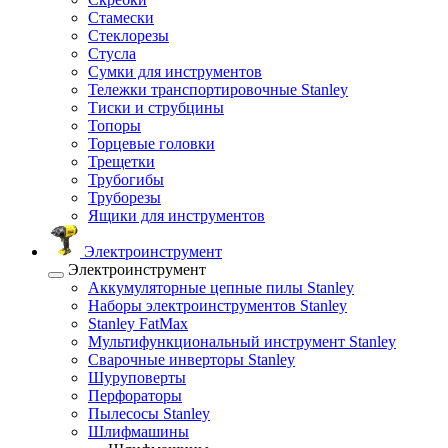
Стамески
Стеклорезы
Стусла
Сумки для инструментов
Тележки транспортировочные Stanley
Тиски и струбцины
Топоры
Торцевые головки
Трещетки
Трубогибы
Труборезы
Ящики для инструментов
Электроинструмент
Электроинструмент
Аккумуляторные цепные пилы Stanley
Наборы электроинструментов Stanley
Stanley FatMax
Мультифункциональный инструмент Stanley
Сварочные инверторы Stanley
Шуруповерты
Перфораторы
Пылесосы Stanley
Шлифмашины