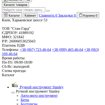
Каталог товаров
Сравнить
0
Закладки
0
Каталог
Кабинет
Корзина
0
Киев, Харьковское шоссе 53
ТОВ "Стан-Гард"
ЄДРПОУ: 41889192
МФО: 321842
Р/Р: 26006053025043
Платник ПДВ
Телефоны:
+38 (067) 723-46-64
+38 (099) 465-46-64
+38 (063)
169-46-64
Время работы:
Пн-Пт: 09:00-18:00
Сб-Вс: выходной
Схема проезда:
Каталог
Ручной инструмент Stanley
Ручной инструмент Stanley
Авто-мото инструмент
Биты
Болторезы