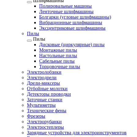
Шлифмашины
Полировальные машины
Ленточные шлифмашины
Болгарки (угловые шлифмашины)
Вибрационные шлифмашины
Эксцентриковые шлифмашины
Пилы
Пилы
Дисковые (циркулярные) пилы
Монтажные пилы
Настольные пилы
Сабельные пилы
Торцовочные пилы
Электролобзики
Электродрели
Дрели-миксеры
Отбойные молотки
Детекторы проводки
Заточные станки
Мультиметры
Технические фены
Фрезеры
Электрорубанки
Электростеплеры
Зарядные устройства для электроинструментов