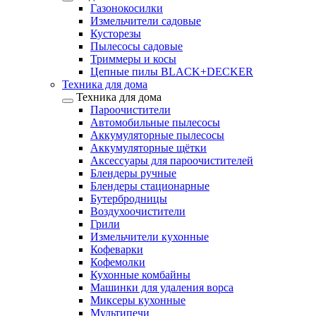
Газонокосилки
Измельчители садовые
Кусторезы
Пылесосы садовые
Триммеры и косы
Цепные пилы BLACK+DECKER
Техника для дома
Техника для дома
Пароочистители
Автомобильные пылесосы
Аккумуляторные пылесосы
Аккумуляторные щётки
Аксессуары для пароочистителей
Блендеры ручные
Блендеры стационарные
Бутербродницы
Воздухоочистители
Грили
Измельчители кухонные
Кофеварки
Кофемолки
Кухонные комбайны
Машинки для удаления ворса
Миксеры кухонные
Мультипечи