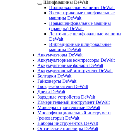
Шлифмашины DeWalt
Полировальные машины DeWalt
Эксцентриковые шлифовальные
машины DeWalt
Прямошлифовальные машины
(граверы) DeWalt
Ленточные шлифовальные машины
DeWalt
Вибрационные шлифовальные
машины DeWalt
Аккумуляторы DeWalt
Аккумуляторные компрессоры DeWalt
Аккумуляторные фонари DeWalt
Аккумуляторный инструмент DeWalt
Болгарки DeWalt
Гайковерты DeWalt
Гвоздезабиватели DeWalt
Дрели DeWalt
Зарядные устройства DeWalt
Измерительный инструмент DeWalt
Миксеры строительные DeWalt
Многофункциональный инструмент
(реноваторы) DeWalt
Наборы инструментов DeWalt
Оптические нивелиры DeWalt