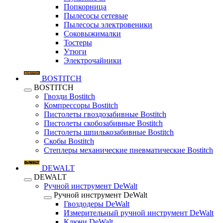
Попкорница
Пылесосы сетевые
Пылесосы электровеники
Соковыжималки
Тостеры
Утюги
Электрочайники
BOSTITCH
BOSTITCH
Гвозди Bostitch
Компрессоры Bostitch
Пистолеты гвоздозабивные Bostitch
Пистолеты скобозабивные Bostitch
Пистолеты шпилькозабивные Bostitch
Скобы Bostitch
Степлеры механические пневматические Bostitch
DEWALT
DEWALT
Ручной инструмент DeWalt
Ручной инструмент DeWalt
Гвоздодеры DeWalt
Измерительный ручной инструмент DeWalt
Ключи DeWalt