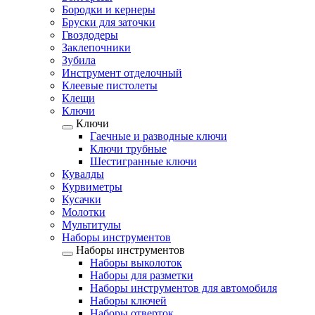
Бородки и кернеры
Бруски для заточки
Гвоздодеры
Заклепочники
Зубила
Инструмент отделочный
Клеевые пистолеты
Клещи
Ключи
Ключи
Гаечные и разводные ключи
Ключи трубные
Шестигранные ключи
Кувалды
Курвиметры
Кусачки
Молотки
Мультитулы
Наборы инструментов
Наборы инструментов
Наборы выколоток
Наборы для разметки
Наборы инструментов для автомобиля
Наборы ключей
Наборы отверток