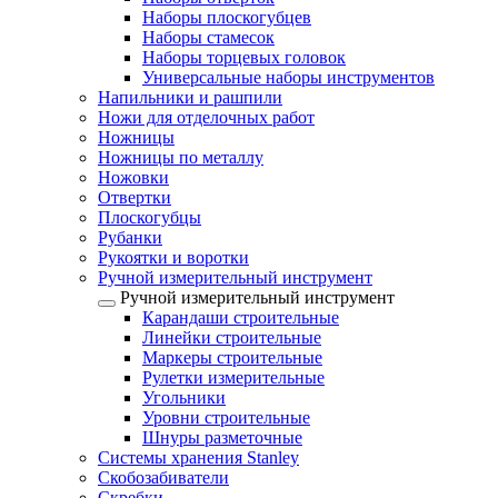
Наборы плоскогубцев
Наборы стамесок
Наборы торцевых головок
Универсальные наборы инструментов
Напильники и рашпили
Ножи для отделочных работ
Ножницы
Ножницы по металлу
Ножовки
Отвертки
Плоскогубцы
Рубанки
Рукоятки и воротки
Ручной измерительный инструмент
Ручной измерительный инструмент
Карандаши строительные
Линейки строительные
Маркеры строительные
Рулетки измерительные
Угольники
Уровни строительные
Шнуры разметочные
Системы хранения Stanley
Скобозабиватели
Скребки