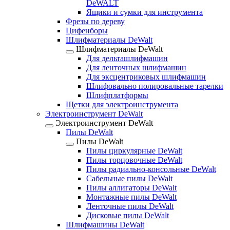
DeWALT
Ящики и сумки для инструмента
Фрезы по дереву
Цифенборы
Шлифматериалы DeWalt
Шлифматериалы DeWalt
Для дельташлифмашин
Для ленточных шлифмашин
Для эксцентриковых шлифмашин
Шлифовально полировальные тарелки
Шлифплатформы
Щетки для электроинструмента
Электроинструмент DeWalt
Электроинструмент DeWalt
Пилы DeWalt
Пилы DeWalt
Пилы циркулярные DeWalt
Пилы торцовочные DeWalt
Пилы радиально-консольные DeWalt
Сабельные пилы DeWalt
Пилы аллигаторы DeWalt
Монтажные пилы DeWalt
Ленточные пилы DeWalt
Дисковые пилы DeWalt
Шлифмашины DeWalt