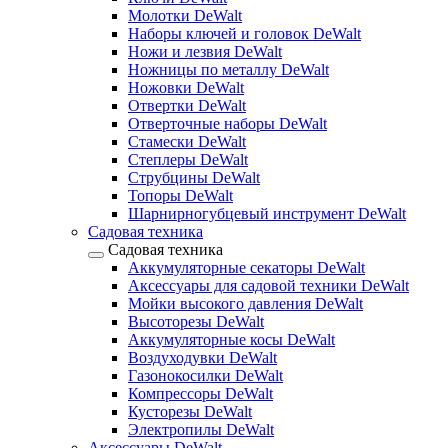
Молотки DeWalt
Наборы ключей и головок DeWalt
Ножи и лезвия DeWalt
Ножницы по металлу DeWalt
Ножовки DeWalt
Отвертки DeWalt
Отверточные наборы DeWalt
Стамески DeWalt
Степлеры DeWalt
Струбцины DeWalt
Топоры DeWalt
Шарнирногубцевый инструмент DeWalt
Садовая техника
Садовая техника
Аккумуляторные секаторы DeWalt
Аксессуары для садовой техники DeWalt
Мойки высокого давления DeWalt
Высоторезы DeWalt
Аккумуляторные косы DeWalt
Воздуходувки DeWalt
Газонокосилки DeWalt
Компрессоры DeWalt
Кусторезы DeWalt
Электропилы DeWalt
Аксессуары DeWalt