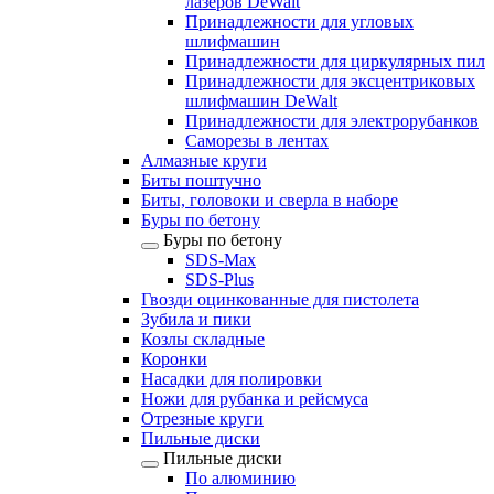
лазеров DeWalt
Принадлежности для угловых
шлифмашин
Принадлежности для циркулярных пил
Принадлежности для эксцентриковых
шлифмашин DeWalt
Принадлежности для электрорубанков
Саморезы в лентах
Алмазные круги
Биты поштучно
Биты, головоки и сверла в наборе
Буры по бетону
Буры по бетону
SDS-Max
SDS-Plus
Гвозди оцинкованные для пистолета
Зубила и пики
Козлы складные
Коронки
Насадки для полировки
Ножи для рубанка и рейсмуса
Отрезные круги
Пильные диски
Пильные диски
По алюминию