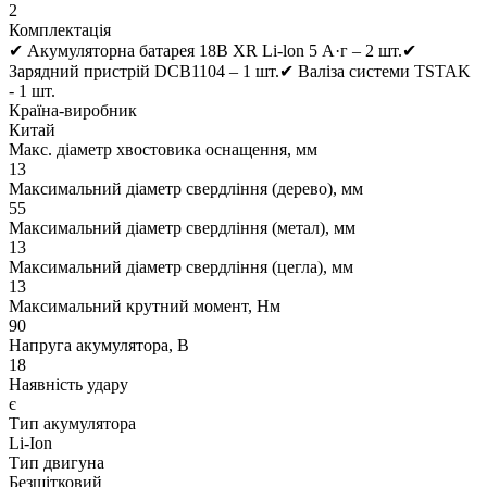
2
Комплектація
✔ Акумуляторна батарея 18В XR Li-lon 5 А·г – 2 шт.✔
Зарядний пристрій DCB1104 – 1 шт.✔ Валіза системи TSTAK
- 1 шт.
Країна-виробник
Китай
Макс. діаметр хвостовика оснащення, мм
13
Максимальний діаметр свердління (дерево), мм
55
Максимальний діаметр свердління (метал), мм
13
Максимальний діаметр свердління (цегла), мм
13
Максимальний крутний момент, Нм
90
Напруга акумулятора, В
18
Наявність удару
є
Тип акумулятора
Li-Ion
Тип двигуна
Безщітковий