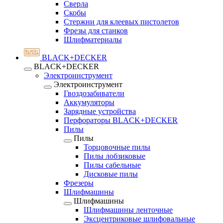
Сверла
Скобы
Стержни для клеевых пистолетов
Фрезы для станков
Шлифматериалы
BLACK+DECKER
BLACK+DECKER
Электроинструмент
Электроинструмент
Гвоздозабиватели
Аккумуляторы
Зарядные устройства
Перфораторы BLACK+DECKER
Пилы
Пилы
Торцовочные пилы
Пилы лобзиковые
Пилы сабельные
Дисковые пилы
Фрезеры
Шлифмашины
Шлифмашины
Шлифмашины ленточные
Эксцентриковые шлифовальные