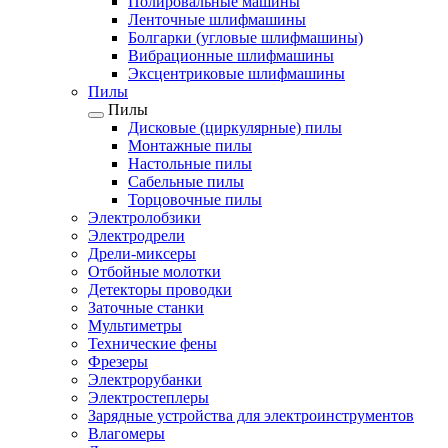
Полировальные машины
Ленточные шлифмашины
Болгарки (угловые шлифмашины)
Вибрационные шлифмашины
Эксцентриковые шлифмашины
Пилы
Пилы
Дисковые (циркулярные) пилы
Монтажные пилы
Настольные пилы
Сабельные пилы
Торцовочные пилы
Электролобзики
Электродрели
Дрели-миксеры
Отбойные молотки
Детекторы проводки
Заточные станки
Мультиметры
Технические фены
Фрезеры
Электрорубанки
Электростеплеры
Зарядные устройства для электроинструментов
Влагомеры