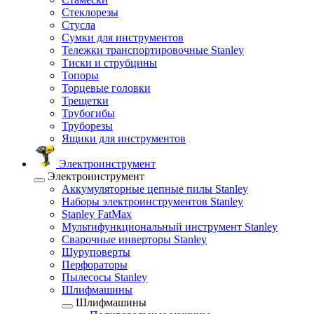
Стеклорезы
Стусла
Сумки для инструментов
Тележки транспортировочные Stanley
Тиски и струбцины
Топоры
Торцевые головки
Трещетки
Трубогибы
Труборезы
Ящики для инструментов
Электроинструмент
Электроинструмент
Аккумуляторные цепные пилы Stanley
Наборы электроинструментов Stanley
Stanley FatMax
Мультифункциональный инструмент Stanley
Сварочные инверторы Stanley
Шуруповерты
Перфораторы
Пылесосы Stanley
Шлифмашины
Шлифмашины