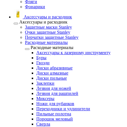
Фляги
Фонарики
Аксессуары и расходник
Аксессуары и расходник
Защитные маски Stanley
Очки защитные Stanley
Перчатки защитные Stanley
Расходные материалы
Расходные материалы
Аксессуары к лазерному инструменту
Буры
Гвозди
Диски абразивные
Диски алмазные
Диски пильные
Заклепки
Лезвия для ножей
Лезвия для рашпилей
Миксеры
Ножи для рубанков
Переходники и удлинители
Пильные полотна
Порошок меловый
Сверла