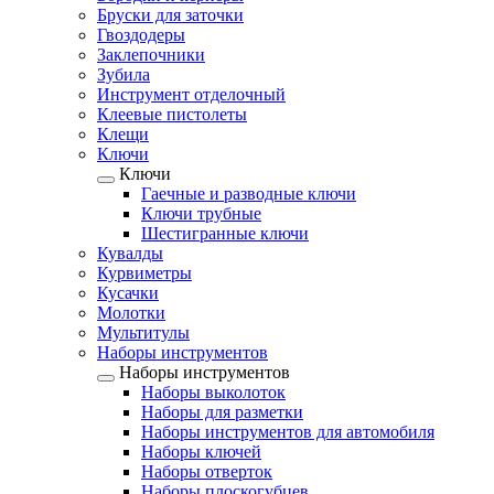
Бруски для заточки
Гвоздодеры
Заклепочники
Зубила
Инструмент отделочный
Клеевые пистолеты
Клещи
Ключи
Ключи
Гаечные и разводные ключи
Ключи трубные
Шестигранные ключи
Кувалды
Курвиметры
Кусачки
Молотки
Мультитулы
Наборы инструментов
Наборы инструментов
Наборы выколоток
Наборы для разметки
Наборы инструментов для автомобиля
Наборы ключей
Наборы отверток
Наборы плоскогубцев