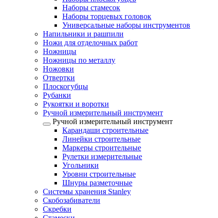
Наборы стамесок
Наборы торцевых головок
Универсальные наборы инструментов
Напильники и рашпили
Ножи для отделочных работ
Ножницы
Ножницы по металлу
Ножовки
Отвертки
Плоскогубцы
Рубанки
Рукоятки и воротки
Ручной измерительный инструмент
Ручной измерительный инструмент
Карандаши строительные
Линейки строительные
Маркеры строительные
Рулетки измерительные
Угольники
Уровни строительные
Шнуры разметочные
Системы хранения Stanley
Скобозабиватели
Скребки
Стамески