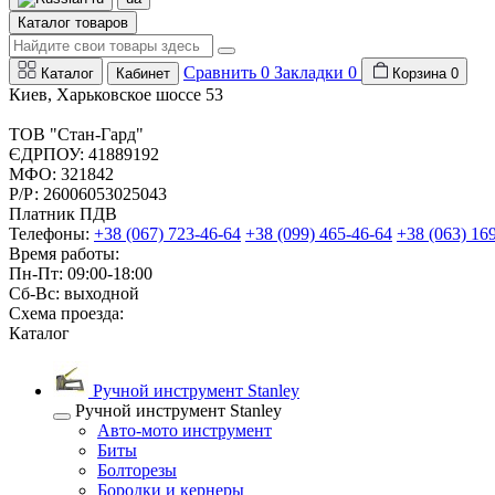
Каталог товаров
Сравнить
0
Закладки
0
Каталог
Кабинет
Корзина
0
Киев, Харьковское шоссе 53
ТОВ "Стан-Гард"
ЄДРПОУ: 41889192
МФО: 321842
Р/Р: 26006053025043
Платник ПДВ
Телефоны:
+38 (067) 723-46-64
+38 (099) 465-46-64
+38 (063) 16
Время работы:
Пн-Пт: 09:00-18:00
Сб-Вс: выходной
Схема проезда:
Каталог
Ручной инструмент Stanley
Ручной инструмент Stanley
Авто-мото инструмент
Биты
Болторезы
Бородки и кернеры