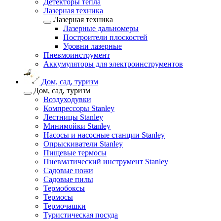
Детекторы тепла
Лазерная техника
Лазерная техника
Лазерные дальномеры
Построители плоскостей
Уровни лазерные
Пневмоинструмент
Аккумуляторы для электроинструментов
Дом, сад, туризм
Дом, сад, туризм
Воздуходувки
Компрессоры Stanley
Лестницы Stanley
Минимойки Stanley
Насосы и насосные станции Stanley
Опрыскиватели Stanley
Пищевые термосы
Пневматический инструмент Stanley
Садовые ножи
Садовые пилы
Термобоксы
Термосы
Термочашки
Туристическая посуда