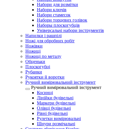
Набори для розмітки
Набори ключів
Набори стамесок
Набори торцевих голівок
Наборы плоскогубців
Універсальні набори інструментів
Напилки і рашпілі
Ножі для обробних робіт
Ножівки
Ножиці
Ножиці по металу
Обценьки
Плоскогубці
Рубанки
Рукоятки й воротки
Ручний вимірювальний інструмент
Ручний вимірювальний інструмент
Косинці
Лінійки будівельні
Маркери будівельні
Олівці будівельні
Рівні будівельні
Рулетки вимірювальні
Шнури розмічальні
Системи зберігання Stanley