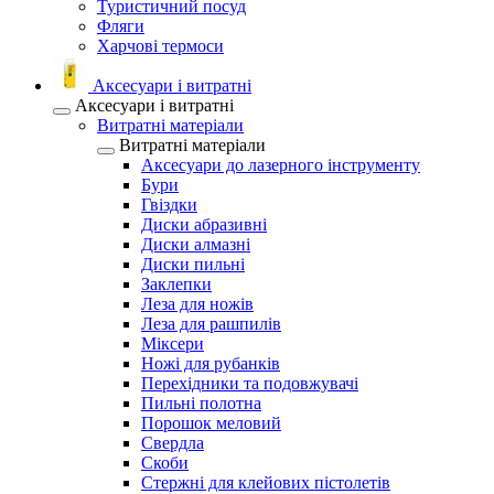
Туристичний посуд
Фляги
Харчові термоси
Аксесуари і витратні
Аксесуари і витратні
Витратні матеріали
Витратні матеріали
Аксесуари до лазерного інструменту
Бури
Гвіздки
Диски абразивні
Диски алмазні
Диски пильні
Заклепки
Леза для ножів
Леза для рашпилів
Міксери
Ножі для рубанків
Перехідники та подовжувачі
Пильні полотна
Порошок меловий
Свердла
Скоби
Стержні для клейових пістолетів