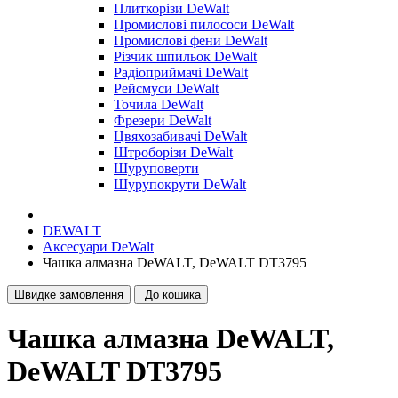
Плиткорізи DeWalt
Промислові пилососи DeWalt
Промислові фени DeWalt
Різчик шпильок DeWalt
Радіоприймачі DeWalt
Рейсмуси DeWalt
Точила DeWalt
Фрезери DeWalt
Цвяхозабивачі DeWalt
Штроборізи DeWalt
Шуруповерти
Шурупокрути DeWalt
DEWALT
Аксесуари DeWalt
Чашка алмазна DeWALT, DeWALT DT3795
Швидке замовлення
До кошика
Чашка алмазна DeWALT,
DeWALT DT3795