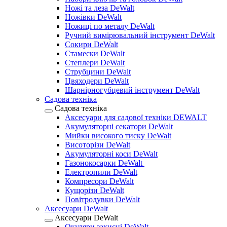
Ножі та леза DeWalt
Ножівки DeWalt
Ножиці по металу DeWalt
Ручний вимірювальний інструмент DeWalt
Сокири DeWalt
Стамески DeWalt
Степлери DeWalt
Струбцини DeWalt
Цвяходери DeWalt
Шарнірногубцевий інструмент DeWalt
Садова техніка
Садова техніка
Аксесуари для садової техніки DEWALT
Акумуляторні секатори DeWalt
Мийки високого тиску DeWalt
Висоторізи DeWalt
Акумуляторні коси DeWalt
Газонокосарки DeWalt
Електропили DeWalt
Компресори DeWalt
Кущорізи DeWalt
Повітродувки DeWalt
Аксесуари DeWalt
Аксесуари DeWalt
Окуляри захисні DeWalt