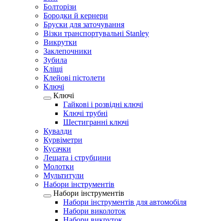
Болторізи
Бородки й кернери
Бруски для заточування
Візки транспортувальні Stanley
Викрутки
Заклепочники
Зубила
Кліщі
Клейові пістолети
Ключі
Ключі
Гайкові і розвідні ключі
Ключі трубні
Шестигранні ключі
Кувалди
Курвіметри
Кусачки
Лещата і струбцини
Молотки
Мультитули
Набори інструментів
Набори інструментів
Набори інструментів для автомобіля
Набори виколоток
Набори викруток