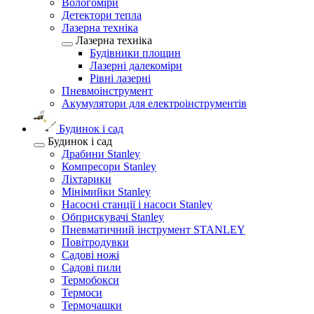
Вологоміри
Детектори тепла
Лазерна техніка
Лазерна техніка
Будівники площин
Лазерні далекоміри
Рівні лазерні
Пневмоінструмент
Акумулятори для електроінструментів
Будинок і сад
Будинок і сад
Драбини Stanley
Компресори Stanley
Ліхтарики
Мінімийки Stanley
Насосні станції і насоси Stanley
Обприскувачі Stanley
Пневматичний інструмент STANLEY
Повітродувки
Садові ножі
Садові пили
Термобокси
Термоси
Термочашки