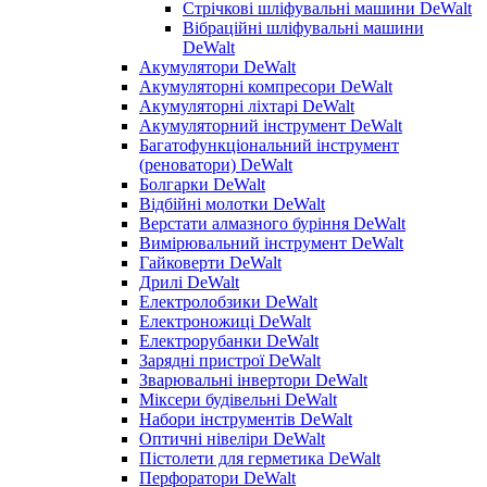
Стрічкові шліфувальні машини DeWalt
Вібраційні шліфувальні машини
DeWalt
Акумулятори DeWalt
Акумуляторні компресори DeWalt
Акумуляторні ліхтарі DeWalt
Акумуляторний інструмент DeWalt
Багатофункціональний інструмент
(реноватори) DeWalt
Болгарки DeWalt
Відбійні молотки DeWalt
Верстати алмазного буріння DeWalt
Вимірювальний інструмент DeWalt
Гайковерти DeWalt
Дрилі DeWalt
Електролобзики DeWalt
Електроножиці DeWalt
Електрорубанки DeWalt
Зарядні пристрої DeWalt
Зварювальні інвертори DeWalt
Міксери будівельні DeWalt
Набори інструментів DeWalt
Оптичні нівеліри DeWalt
Пістолети для герметика DeWalt
Перфоратори DeWalt