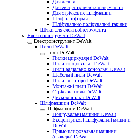
Для дельта
Для ексцентрикових шліфмашин
Для стрічкових шліфмашин
Шліфплатформи
Шліфувально полірувальні тарілки
Щітки для електроінструмента
Електроінструмент DeWalt
Електроінструмент DeWalt
Пили DeWalt
Пили DeWalt
Пилки циркулярні DeWalt
Пили торцювальні DeWalt
Пили радіально-консольні DeWalt
Шабельні пили DeWalt
Пили алігатори DeWalt
Монтажні пили DeWalt
Стрічкові пили DeWalt
Дискові пилки DeWalt
Шліфмашини DeWalt
Шліфмашини DeWalt
Полірувальні машини DeWalt
Ексцентрикові шліфувальні машини
DeWalt
Прямошлифовальная машини
(гравери) DeWalt