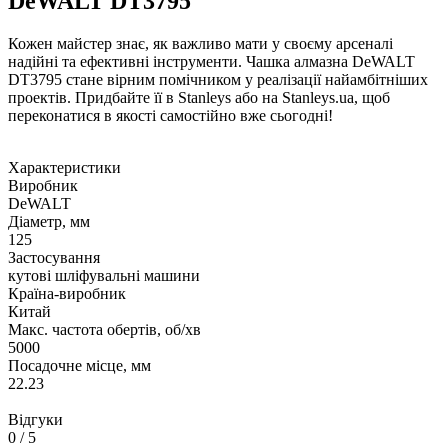
DeWALT DT3795
Кожен майстер знає, як важливо мати у своєму арсеналі
надійні та ефективні інструменти. Чашка алмазна DeWALT
DT3795 стане вірним помічником у реалізації найамбітніших
проектів. Придбайте її в Stanleys або на Stanleys.ua, щоб
переконатися в якості самостійно вже сьогодні!
Характеристики
Виробник
DeWALT
Діаметр, мм
125
Застосування
кутові шліфувальні машини
Країна-виробник
Китай
Макс. частота обертів, об/хв
5000
Посадочне місце, мм
22.23
Відгуки
0
/ 5