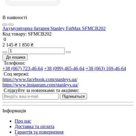
В наявності
Акумуляторна батарея Stanley FatMax SFMCB202
Код товару:
SFMCB202
0
2 145 ₴
1 850 ₴
До кошика
Телефони:
+38 (067) 723-46-64
+38 (099) 465-46-64
+38 (063) 169-46-64
Соц мережі:
https://www.facebook.com/stanleys.ua/
https://www.instagram.com/stanleys.ua/
Слідкуйте за новинками та акціями:
Підпишіться
Інформація
Про нас
Доставка та оплата
Гарантія та повернення