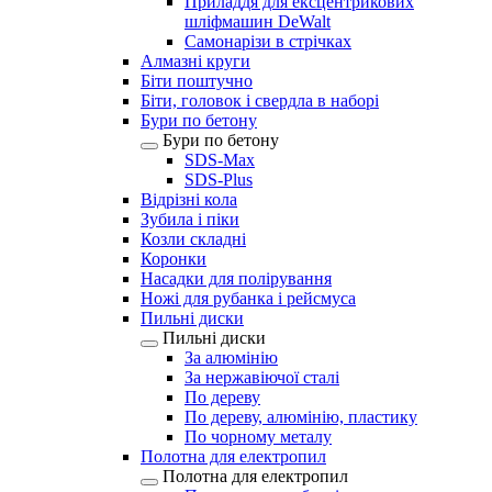
Приладдя для ексцентрикових
шліфмашин DeWalt
Самонарізи в стрічках
Алмазні круги
Біти поштучно
Біти, головок і свердла в наборі
Бури по бетону
Бури по бетону
SDS-Max
SDS-Plus
Відрізні кола
Зубила і піки
Козли складні
Коронки
Насадки для полірування
Ножі для рубанка і рейсмуса
Пильні диски
Пильні диски
За алюмінію
За нержавіючої сталі
По дереву
По дереву, алюмінію, пластику
По чорному металу
Полотна для електропил
Полотна для електропил