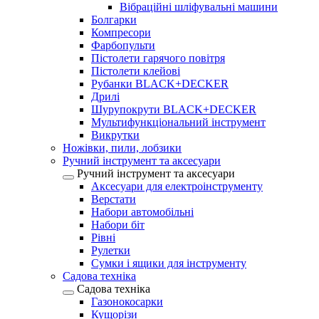
Вібраційні шліфувальні машини
Болгарки
Компресори
Фарбопульти
Пістолети гарячого повітря
Пістолети клейові
Рубанки BLACK+DECKER
Дрилі
Шурупокрути BLACK+DECKER
Мультифункціональний інструмент
Викрутки
Ножівки, пили, лобзики
Ручний інструмент та аксесуари
Ручний інструмент та аксесуари
Аксесуари для електроінструменту
Верстати
Набори автомобільні
Набори біт
Рівні
Рулетки
Сумки і ящики для інструменту
Садова техніка
Садова техніка
Газонокосарки
Кущорізи