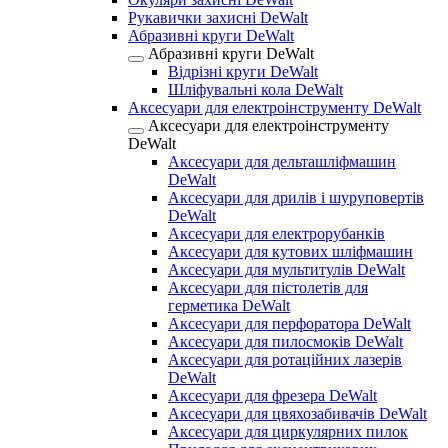
Рукавички захисні DeWalt
Абразивні круги DeWalt
Абразивні круги DeWalt
Відрізні круги DeWalt
Шліфувальні кола DeWalt
Аксесуари для електроінструменту DeWalt
Аксесуари для електроінструменту
DeWalt
Аксесуари для дельташліфмашин
DeWalt
Аксесуари для дрилів і шуруповертів
DeWalt
Аксесуари для електрорубанків
Аксесуари для кутових шліфмашин
Аксесуари для мультитулів DeWalt
Аксесуари для пістолетів для
герметика DeWalt
Аксесуари для перфоратора DeWalt
Аксесуари для пилосмоків DeWalt
Аксесуари для ротаційних лазерів
DeWalt
Аксесуари для фрезера DeWalt
Аксесуари для цвяхозабивачів DeWalt
Аксесуари для циркулярних пилок