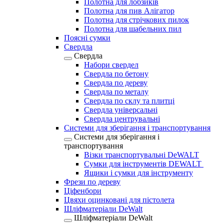
Полотна для лобзиків
Полотна для пив Алігатор
Полотна для стрічкових пилок
Полотна для шабельних пил
Поясні сумки
Свердла
Свердла
Набори свердел
Свердла по бетону
Свердла по дереву
Свердла по металу
Свердла по склу та плитці
Свердла універсальні
Свердла центрувальні
Системи для зберігання і транспортування
Системи для зберігання і
транспортування
Візки транспортувальні DeWALT
Сумки для інструментів DEWALT
Ящики і сумки для інструменту
Фрези по дереву
Ціфенбори
Цвяхи оцинковані для пістолета
Шліфматеріали DeWalt
Шліфматеріали DeWalt