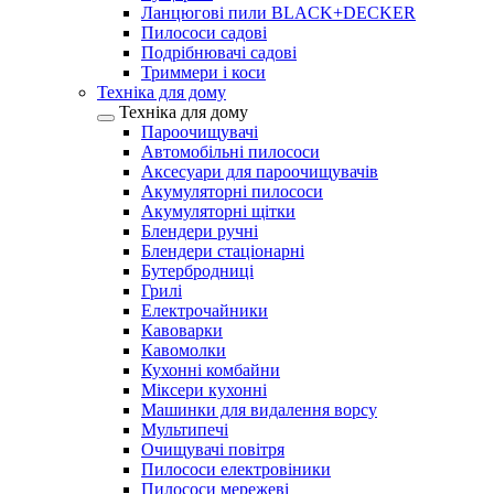
Ланцюгові пили BLACK+DECKER
Пилососи садові
Подрібнювачі садові
Триммери і коси
Техніка для дому
Техніка для дому
Пароочищувачі
Автомобільні пилососи
Аксесуари для пароочищувачів
Акумуляторні пилососи
Акумуляторні щітки
Блендери ручні
Блендери стаціонарні
Бутербродниці
Грилі
Електрочайники
Кавоварки
Кавомолки
Кухонні комбайни
Міксери кухонні
Машинки для видалення ворсу
Мультипечі
Очищувачі повітря
Пилососи електровіники
Пилососи мережеві