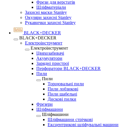
Фрези для верстатів
Шліфматеріали
Захисні маски Stanley
Окуляри захисні Stanley
Рукавички захисні Stanley
BLACK+DECKER
BLACK+DECKER
Електроінструмент
Електроінструмент
Цвяхозабивачі
Акумулятори
Зарядні пристрої
Перфоратори BLACK+DECKER
Пили
Пили
Торцювальні пили
Пили лобзикові
Пили шабельні
Дискові пилки
Фрезери
Шліфмашини
Шліфмашини
Шліфмашини стрічкові
Ексцентрикові шліфувальні машини