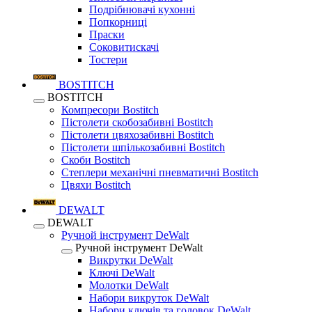
Подрібнювачі кухонні
Попкорниці
Праски
Соковитискачі
Тостери
BOSTITCH
BOSTITCH
Компресори Bostitch
Пістолети скобозабивні Bostitch
Пістолети цвяхозабивні Bostitch
Пістолети шпількозабивні Bostitch
Скоби Bostitch
Степлери механічні пневматичні Bostitch
Цвяхи Bostitch
DEWALT
DEWALT
Ручной інструмент DeWalt
Ручной інструмент DeWalt
Викрутки DeWalt
Ключі DeWalt
Молотки DeWalt
Набори викруток DeWalt
Набори ключів та головок DeWalt