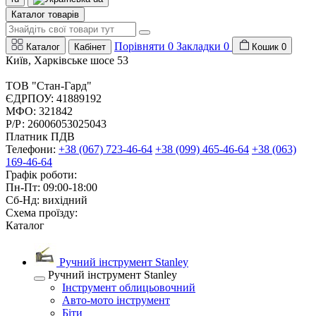
Каталог товарів
Порівняти
0
Закладки
0
Каталог
Кабінет
Кошик
0
Київ, Харківське шосе 53
ТОВ "Стан-Гард"
ЄДРПОУ: 41889192
МФО: 321842
Р/Р: 26006053025043
Платник ПДВ
Телефони:
+38 (067) 723-46-64
+38 (099) 465-46-64
+38 (063)
169-46-64
Графік роботи:
Пн-Пт: 09:00-18:00
Сб-Нд: вихідний
Схема проїзду:
Каталог
Ручний інструмент Stanley
Ручний інструмент Stanley
Інструмент облицьовочний
Авто-мото інструмент
Біти