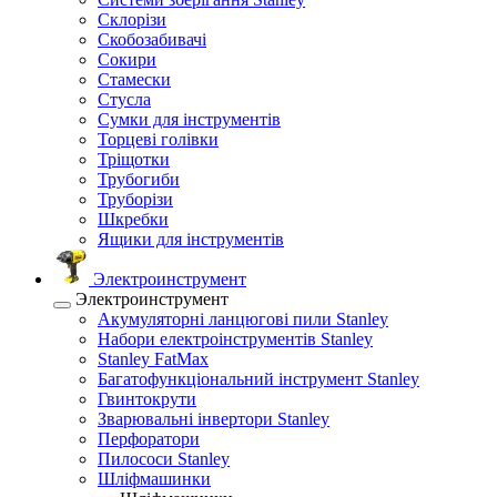
Склорізи
Скобозабивачі
Сокири
Стамески
Стусла
Сумки для інструментів
Торцеві голівки
Тріщотки
Трубогиби
Труборізи
Шкребки
Ящики для інструментів
Электроинструмент
Электроинструмент
Акумуляторні ланцюгові пили Stanley
Набори електроінструментів Stanley
Stanley FatMax
Багатофункціональний інструмент Stanley
Гвинтокрути
Зварювальні інвертори Stanley
Перфоратори
Пилососи Stanley
Шліфмашинки