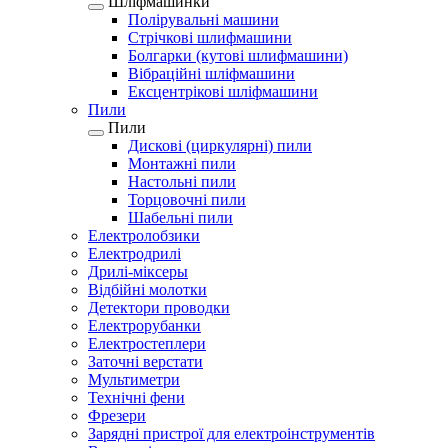
Шліфмашинки
Полірувальні машини
Стрічкові шлифмашини
Болгарки (кутові шлифмашини)
Вібраційні шліфмашини
Ексцентрікові шліфмашини
Пили
Пили
Дискові (циркулярні) пили
Монтажні пили
Настольні пили
Торцовочні пили
Шабельні пили
Електролобзики
Електродрилі
Дрилі-міксеры
Відбійні молотки
Детектори проводки
Електрорубанки
Електростеплери
Заточні верстати
Мультиметри
Технічні фени
Фрезери
Зарядні пристрої для електроінструментів