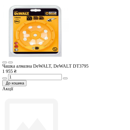
Чашка алмазна DeWALT, DeWALT DT3795
1 955 ₴
До кошика
Акції