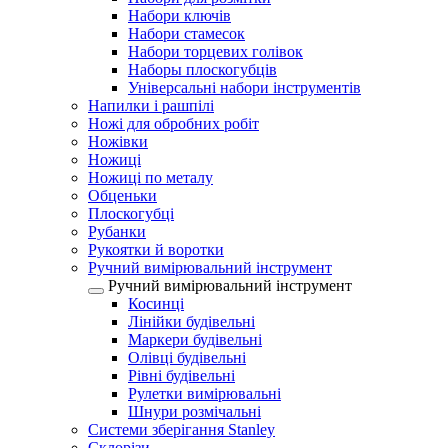
Набори ключів
Набори стамесок
Набори торцевих голівок
Наборы плоскогубців
Універсальні набори інструментів
Напилки і рашпілі
Ножі для обробних робіт
Ножівки
Ножиці
Ножиці по металу
Обценьки
Плоскогубці
Рубанки
Рукоятки й воротки
Ручний вимірювальний інструмент
Ручний вимірювальний інструмент
Косинці
Лінійки будівельні
Маркери будівельні
Олівці будівельні
Рівні будівельні
Рулетки вимірювальні
Шнури розмічальні
Системи зберігання Stanley
Склорізи