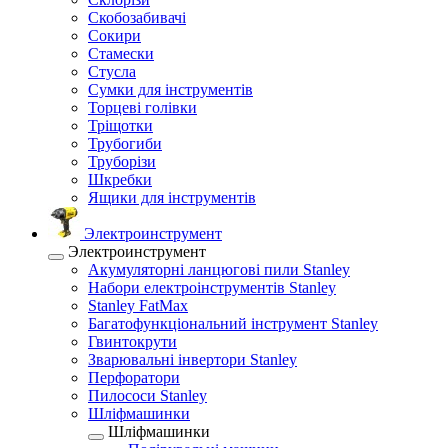
Скобозабивачі
Сокири
Стамески
Стусла
Сумки для інструментів
Торцеві голівки
Тріщотки
Трубогиби
Труборізи
Шкребки
Ящики для інструментів
Электроинструмент
Электроинструмент
Акумуляторні ланцюгові пили Stanley
Набори електроінструментів Stanley
Stanley FatMax
Багатофункціональний інструмент Stanley
Гвинтокрути
Зварювальні інвертори Stanley
Перфоратори
Пилососи Stanley
Шліфмашинки
Шліфмашинки