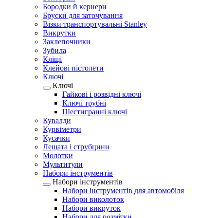
Бородки й кернери
Бруски для заточування
Візки транспортувальні Stanley
Викрутки
Заклепочники
Зубила
Кліщі
Клейові пістолети
Ключі
Ключі
Гайкові і розвідні ключі
Ключі трубні
Шестигранні ключі
Кувалди
Курвіметри
Кусачки
Лещата і струбцини
Молотки
Мультитули
Набори інструментів
Набори інструментів
Набори інструментів для автомобіля
Набори виколоток
Набори викруток
Набори для розмітки