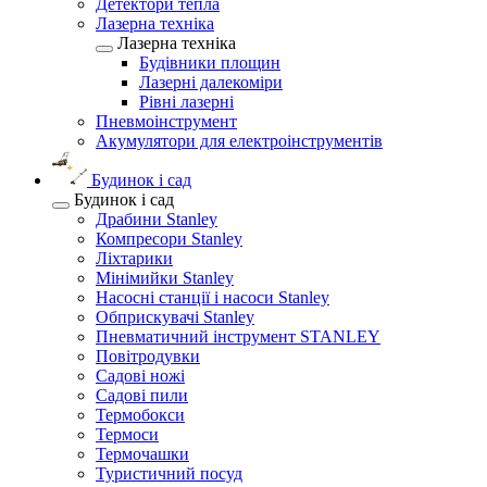
Детектори тепла
Лазерна техніка
Лазерна техніка
Будівники площин
Лазерні далекоміри
Рівні лазерні
Пневмоінструмент
Акумулятори для електроінструментів
Будинок і сад
Будинок і сад
Драбини Stanley
Компресори Stanley
Ліхтарики
Мінімийки Stanley
Насосні станції і насоси Stanley
Обприскувачі Stanley
Пневматичний інструмент STANLEY
Повітродувки
Садові ножі
Садові пили
Термобокси
Термоси
Термочашки
Туристичний посуд