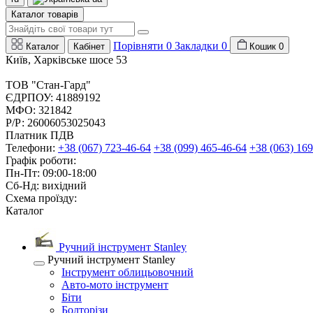
Каталог товарів
Порівняти
0
Закладки
0
Каталог
Кабінет
Кошик
0
Київ, Харківське шосе 53
ТОВ "Стан-Гард"
ЄДРПОУ: 41889192
МФО: 321842
Р/Р: 26006053025043
Платник ПДВ
Телефони:
+38 (067) 723-46-64
+38 (099) 465-46-64
+38 (063) 169
Графік роботи:
Пн-Пт: 09:00-18:00
Сб-Нд: вихідний
Схема проїзду:
Каталог
Ручний інструмент Stanley
Ручний інструмент Stanley
Інструмент облицьовочний
Авто-мото інструмент
Біти
Болторізи