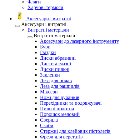
Фляги
Харчові термоси
Аксесуари і витратні
Аксесуари і витратні
Витратні матеріали
Витратні матеріали
Аксесуари до лазерного інструменту
Бури
Гвіздки
Диски абразивні
Диски алмазні
Диски пильні
Заклепки
Леза для ножів
Леза для рашпилів
Міксери
Ножі для рубанків
Перехідники та подовжувачі
Пильні полотна
Порошок меловий
Свердла
Скоби
Стержні для клейових пістолетів
Фрези для верстатів