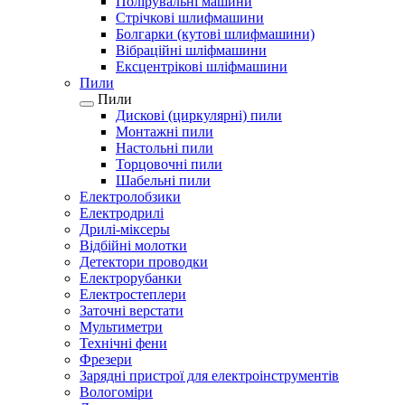
Полірувальні машини
Стрічкові шлифмашини
Болгарки (кутові шлифмашини)
Вібраційні шліфмашини
Ексцентрікові шліфмашини
Пили
Пили
Дискові (циркулярні) пили
Монтажні пили
Настольні пили
Торцовочні пили
Шабельні пили
Електролобзики
Електродрилі
Дрилі-міксеры
Відбійні молотки
Детектори проводки
Електрорубанки
Електростеплери
Заточні верстати
Мультиметри
Технічні фени
Фрезери
Зарядні пристрої для електроінструментів
Вологоміри