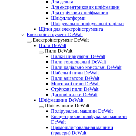
Для дельта
Для ексцентрикових шліфмашин
Для стрічкових шліфмашин
Шліфплатформи
Шліфувально полірувальні тарілки
Щітки для електроінструмента
Електроінструмент DeWalt
Електроінструмент DeWalt
Пили DeWalt
Пили DeWalt
Пилки циркулярні DeWalt
Пили торцювальні DeWalt
Пили радіально-консольні DeWalt
Шабельні пили DeWalt
Пили алігатори DeWalt
Монтажні пили DeWalt
Стрічкові пили DeWalt
Дискові пилки DeWalt
Шліфмашини DeWalt
Шліфмашини DeWalt
Полірувальні машини DeWalt
Ексцентрикові шліфувальні машини
DeWalt
Прямошлифовальная машини
(гравери) DeWalt