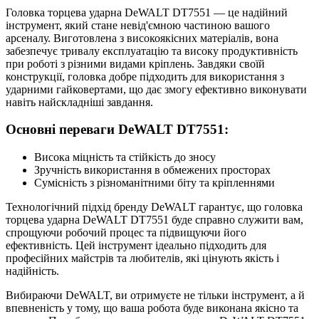
Головка торцева ударна DeWALT DT7551 — це надійний
інструмент, який стане невід'ємною частиною вашого
арсеналу. Виготовлена з високоякісних матеріалів, вона
забезпечує тривалу експлуатацію та високу продуктивність
при роботі з різними видами кріплень. Завдяки своїй
конструкції, головка добре підходить для використання з
ударними гайковертами, що дає змогу ефективно виконувати
навіть найскладніші завдання.
Основні переваги DeWALT DT7551:
Висока міцність та стійкість до зносу
Зручність використання в обмежених просторах
Сумісність з різноманітними біту та кріпленнями
Технологічний підхід бренду DeWALT гарантує, що головка
торцева ударна DeWALT DT7551 буде справно служити вам,
спрощуючи робочий процес та підвищуючи його
ефективність. Цей інструмент ідеально підходить для
професійних майстрів та любителів, які цінують якість і
надійність.
Вибираючи DeWALT, ви отримуєте не тільки інструмент, а й
впевненість у тому, що ваша робота буде виконана якісно та