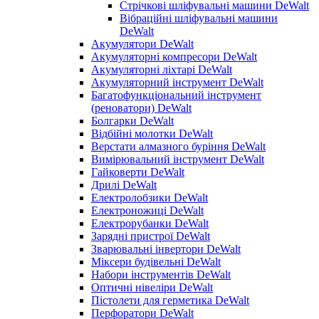
Стрічкові шліфувальні машини DeWalt
Вібраційні шліфувальні машини
DeWalt
Акумулятори DeWalt
Акумуляторні компресори DeWalt
Акумуляторні ліхтарі DeWalt
Акумуляторний інструмент DeWalt
Багатофункціональний інструмент
(реноватори) DeWalt
Болгарки DeWalt
Відбійні молотки DeWalt
Верстати алмазного буріння DeWalt
Вимірювальний інструмент DeWalt
Гайковерти DeWalt
Дрилі DeWalt
Електролобзики DeWalt
Електроножиці DeWalt
Електрорубанки DeWalt
Зарядні пристрої DeWalt
Зварювальні інвертори DeWalt
Міксери будівельні DeWalt
Набори інструментів DeWalt
Оптичні нівеліри DeWalt
Пістолети для герметика DeWalt
Перфоратори DeWalt