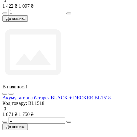
0
1 422 ₴
1 097 ₴
До кошика
В наявності
Акумуляторна батарея BLACK + DECKER BL1518
Код товару:
BL1518
0
1 871 ₴
1 750 ₴
До кошика