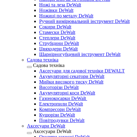
Ножі та леза DeWalt
Ножівки DeWalt
Ножиці по металу DeWalt
Ручний вимірювальний інструмент DeWalt
Сокири DeWalt
Стамески DeWalt
Степлери DeWalt
Струбцини DeWalt
Цвяходери DeWalt
Шарнірногубцевий інструмент DeWalt
Садова техніка
Садова техніка
Аксесуари для садової техніки DEWALT
Акумуляторні секатори DeWalt
Мийки високого тиску DeWalt
Висоторізи DeWalt
Акумуляторні коси DeWalt
Газонокосарки DeWalt
Електропили DeWalt
Компресори DeWalt
Кущорізи DeWalt
Повітродувки DeWalt
Аксесуари DeWalt
Аксесуари DeWalt
Окуляри захисні DeWalt