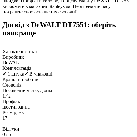
швидко. Придбати головку торцеву ударну DeWALT DT7551
ви можете в магазині Stanleys.ua. Не втрачайте часу —
покращте своє оснащення сьогодні!
Досвід з DeWALT DT7551: оберіть
найкраще
Характеристики
Виробник
DeWALT
Комплектація
✔ 1 штука✔ В упаковці
Країна-виробник
Словенія
Посадочне місце, дюйм
1 ⁄ 2
Профіль
шестигранна
Розмір, мм
17
Відгуки
0
/ 5