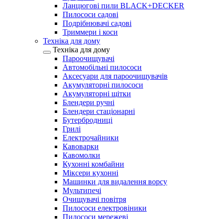
Ланцюгові пили BLACK+DECKER
Пилососи садові
Подрібнювачі садові
Триммери і коси
Техніка для дому
Техніка для дому
Пароочищувачі
Автомобільні пилососи
Аксесуари для пароочищувачів
Акумуляторні пилососи
Акумуляторні щітки
Блендери ручні
Блендери стаціонарні
Бутербродниці
Грилі
Електрочайники
Кавоварки
Кавомолки
Кухонні комбайни
Міксери кухонні
Машинки для видалення ворсу
Мультипечі
Очищувачі повітря
Пилососи електровіники
Пилососи мережеві