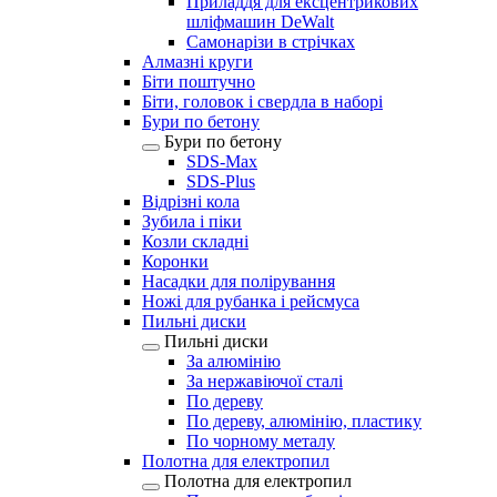
Приладдя для ексцентрикових
шліфмашин DeWalt
Самонарізи в стрічках
Алмазні круги
Біти поштучно
Біти, головок і свердла в наборі
Бури по бетону
Бури по бетону
SDS-Max
SDS-Plus
Відрізні кола
Зубила і піки
Козли складні
Коронки
Насадки для полірування
Ножі для рубанка і рейсмуса
Пильні диски
Пильні диски
За алюмінію
За нержавіючої сталі
По дереву
По дереву, алюмінію, пластику
По чорному металу
Полотна для електропил
Полотна для електропил