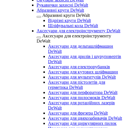
Рукавички захисні DeWalt
Абразивні круги DeWalt
Абразивні круги DeWalt
Відрізні круги DeWalt
Шліфувальні кола DeWalt
Аксесуари для електроінструменту DeWalt
Аксесуари для електроінструменту
DeWalt
Аксесуари для дельташліфмашин
DeWalt
Аксесуари для дрилів і шуруповертів
DeWalt
Аксесуари для електрорубанків
Аксесуари для кутових шліфмашин
Аксесуари для мультитулів DeWalt
Аксесуари для пістолетів для
герметика DeWalt
Аксесуари для перфоратора DeWalt
Аксесуари для пилосмоків DeWalt
Аксесуари для ротаційних лазерів
DeWalt
Аксесуари для фрезера DeWalt
Аксесуари для цвяхозабивачів DeWalt
Аксесуари для циркулярних пилок