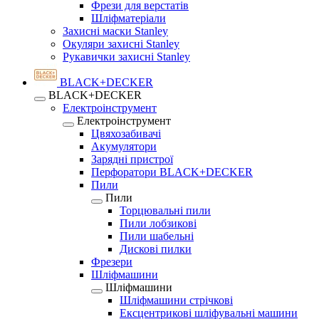
Фрези для верстатів
Шліфматеріали
Захисні маски Stanley
Окуляри захисні Stanley
Рукавички захисні Stanley
BLACK+DECKER
BLACK+DECKER
Електроінструмент
Електроінструмент
Цвяхозабивачі
Акумулятори
Зарядні пристрої
Перфоратори BLACK+DECKER
Пили
Пили
Торцювальні пили
Пили лобзикові
Пили шабельні
Дискові пилки
Фрезери
Шліфмашини
Шліфмашини
Шліфмашини стрічкові
Ексцентрикові шліфувальні машини