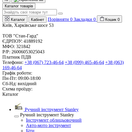
Каталог товарів
Порівняти
0
Закладки
0
Каталог
Кабінет
Кошик
0
Київ, Харківське шосе 53
ТОВ "Стан-Гард"
ЄДРПОУ: 41889192
МФО: 321842
Р/Р: 26006053025043
Платник ПДВ
Телефони:
+38 (067) 723-46-64
+38 (099) 465-46-64
+38 (063)
169-46-64
Графік роботи:
Пн-Пт: 09:00-18:00
Сб-Нд: вихідний
Схема проїзду:
Каталог
Ручний інструмент Stanley
Ручний інструмент Stanley
Інструмент облицьовочний
Авто-мото інструмент
Біти