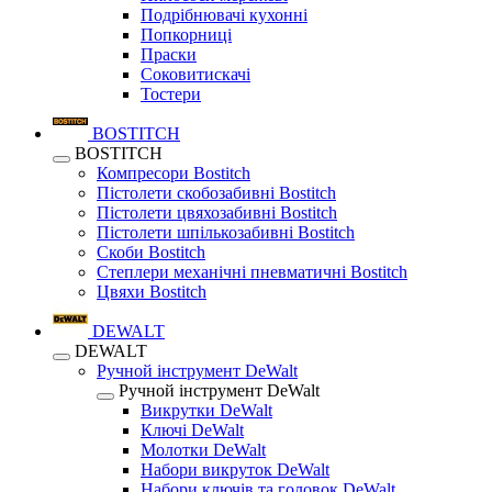
Подрібнювачі кухонні
Попкорниці
Праски
Соковитискачі
Тостери
BOSTITCH
BOSTITCH
Компресори Bostitch
Пістолети скобозабивні Bostitch
Пістолети цвяхозабивні Bostitch
Пістолети шпількозабивні Bostitch
Скоби Bostitch
Степлери механічні пневматичні Bostitch
Цвяхи Bostitch
DEWALT
DEWALT
Ручной інструмент DeWalt
Ручной інструмент DeWalt
Викрутки DeWalt
Ключі DeWalt
Молотки DeWalt
Набори викруток DeWalt
Набори ключів та головок DeWalt