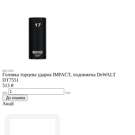
Головка торцева ударна IMPACT, подовжена DeWALT
DT7551
513 ₴
До кошика
Акції