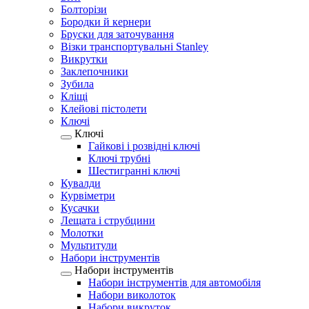
Болторізи
Бородки й кернери
Бруски для заточування
Візки транспортувальні Stanley
Викрутки
Заклепочники
Зубила
Кліщі
Клейові пістолети
Ключі
Ключі
Гайкові і розвідні ключі
Ключі трубні
Шестигранні ключі
Кувалди
Курвіметри
Кусачки
Лещата і струбцини
Молотки
Мультитули
Набори інструментів
Набори інструментів
Набори інструментів для автомобіля
Набори виколоток
Набори викруток