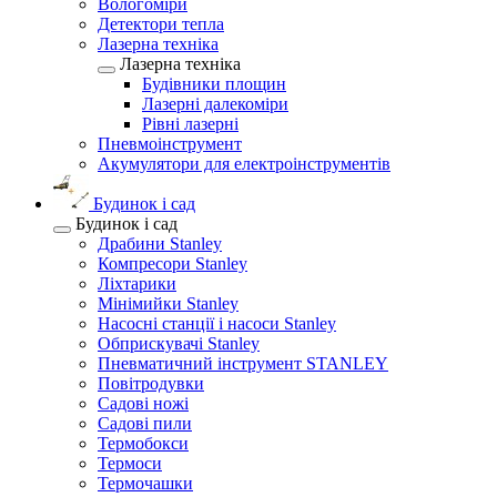
Вологоміри
Детектори тепла
Лазерна техніка
Лазерна техніка
Будівники площин
Лазерні далекоміри
Рівні лазерні
Пневмоінструмент
Акумулятори для електроінструментів
Будинок і сад
Будинок і сад
Драбини Stanley
Компресори Stanley
Ліхтарики
Мінімийки Stanley
Насосні станції і насоси Stanley
Обприскувачі Stanley
Пневматичний інструмент STANLEY
Повітродувки
Садові ножі
Садові пили
Термобокси
Термоси
Термочашки