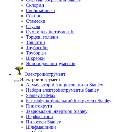
Склорізи
Скобозабивачі
Сокири
Стамески
Стусла
Сумки для інструментів
Торцеві голівки
Тріщотки
Трубогиби
Труборізи
Шкребки
Ящики для інструментів
Электроинструмент
Электроинструмент
Акумуляторні ланцюгові пили Stanley
Набори електроінструментів Stanley
Stanley FatMax
Багатофункціональний інструмент Stanley
Гвинтокрути
Зварювальні інвертори Stanley
Перфоратори
Пилососи Stanley
Шліфмашинки