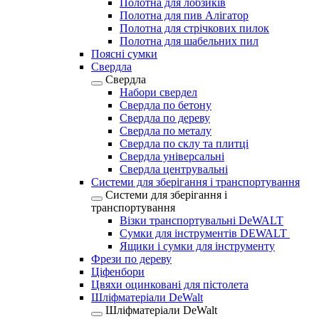
Полотна для лобзиків
Полотна для пив Алігатор
Полотна для стрічкових пилок
Полотна для шабельних пил
Поясні сумки
Свердла
Свердла
Набори свердел
Свердла по бетону
Свердла по дереву
Свердла по металу
Свердла по склу та плитці
Свердла універсальні
Свердла центрувальні
Системи для зберігання і транспортування
Системи для зберігання і
транспортування
Візки транспортувальні DeWALT
Сумки для інструментів DEWALT
Ящики і сумки для інструменту
Фрези по дереву
Ціфенбори
Цвяхи оцинковані для пістолета
Шліфматеріали DeWalt
Шліфматеріали DeWalt