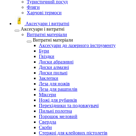
Туристичний посуд
Фляги
Харчові термоси
Аксесуари і витратні
Аксесуари і витратні
Витратні матеріали
Витратні матеріали
Аксесуари до лазерного інструменту
Бури
Гвіздки
Диски абразивні
Диски алмазні
Диски пильні
Заклепки
Леза для ножів
Леза для рашпилів
Міксери
Ножі для рубанків
Перехідники та подовжувачі
Пильні полотна
Порошок меловий
Свердла
Скоби
Стержні для клейових пістолетів