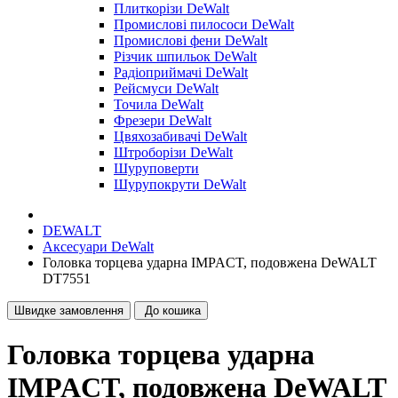
Плиткорізи DeWalt
Промислові пилососи DeWalt
Промислові фени DeWalt
Різчик шпильок DeWalt
Радіоприймачі DeWalt
Рейсмуси DeWalt
Точила DeWalt
Фрезери DeWalt
Цвяхозабивачі DeWalt
Штроборізи DeWalt
Шуруповерти
Шурупокрути DeWalt
DEWALT
Аксесуари DeWalt
Головка торцева ударна IMPACT, подовжена DeWALT
DT7551
Швидке замовлення
До кошика
Головка торцева ударна
IMPACT, подовжена DeWALT