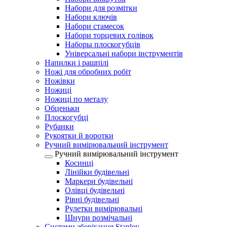
Набори для розмітки
Набори ключів
Набори стамесок
Набори торцевих голівок
Наборы плоскогубців
Універсальні набори інструментів
Напилки і рашпілі
Ножі для обробних робіт
Ножівки
Ножиці
Ножиці по металу
Обценьки
Плоскогубці
Рубанки
Рукоятки й воротки
Ручний вимірювальний інструмент
Ручний вимірювальний інструмент
Косинці
Лінійки будівельні
Маркери будівельні
Олівці будівельні
Рівні будівельні
Рулетки вимірювальні
Шнури розмічальні
Системи зберігання Stanley