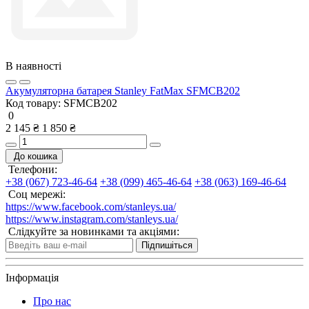
В наявності
Акумуляторна батарея Stanley FatMax SFMCB202
Код товару:
SFMCB202
0
2 145 ₴
1 850 ₴
До кошика
Телефони:
+38 (067) 723-46-64
+38 (099) 465-46-64
+38 (063) 169-46-64
Соц мережі:
https://www.facebook.com/stanleys.ua/
https://www.instagram.com/stanleys.ua/
Слідкуйте за новинками та акціями:
Підпишіться
Інформація
Про нас