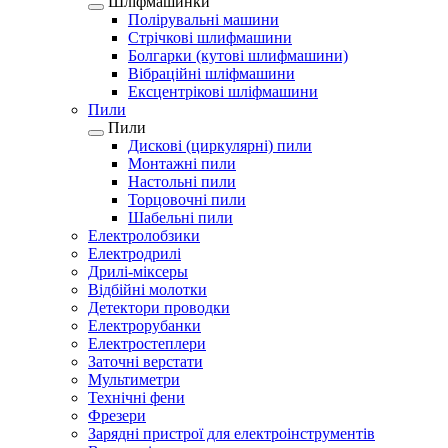
Шліфмашинки
Полірувальні машини
Стрічкові шлифмашини
Болгарки (кутові шлифмашини)
Вібраційні шліфмашини
Ексцентрікові шліфмашини
Пили
Пили
Дискові (циркулярні) пили
Монтажні пили
Настольні пили
Торцовочні пили
Шабельні пили
Електролобзики
Електродрилі
Дрилі-міксеры
Відбійні молотки
Детектори проводки
Електрорубанки
Електростеплери
Заточні верстати
Мультиметри
Технічні фени
Фрезери
Зарядні пристрої для електроінструментів