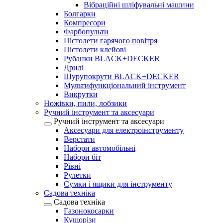
Вібраційні шліфувальні машини
Болгарки
Компресори
Фарбопульти
Пістолети гарячого повітря
Пістолети клейові
Рубанки BLACK+DECKER
Дрилі
Шурупокрути BLACK+DECKER
Мультифункціональний інструмент
Викрутки
Ножівки, пили, лобзики
Ручний інструмент та аксесуари
Ручний інструмент та аксесуари
Аксесуари для електроінструменту
Верстати
Набори автомобільні
Набори біт
Рівні
Рулетки
Сумки і ящики для інструменту
Садова техніка
Садова техніка
Газонокосарки
Кущорізи