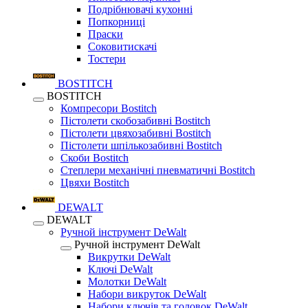
Подрібнювачі кухонні
Попкорниці
Праски
Соковитискачі
Тостери
BOSTITCH
BOSTITCH
Компресори Bostitch
Пістолети скобозабивні Bostitch
Пістолети цвяхозабивні Bostitch
Пістолети шпількозабивні Bostitch
Скоби Bostitch
Степлери механічні пневматичні Bostitch
Цвяхи Bostitch
DEWALT
DEWALT
Ручной інструмент DeWalt
Ручной інструмент DeWalt
Викрутки DeWalt
Ключі DeWalt
Молотки DeWalt
Набори викруток DeWalt
Набори ключів та головок DeWalt