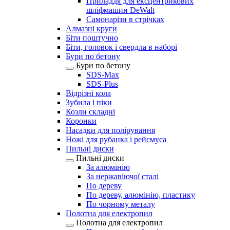
Приладдя для ексцентрикових
шліфмашин DeWalt
Самонарізи в стрічках
Алмазні круги
Біти поштучно
Біти, головок і свердла в наборі
Бури по бетону
Бури по бетону
SDS-Max
SDS-Plus
Відрізні кола
Зубила і піки
Козли складні
Коронки
Насадки для полірування
Ножі для рубанка і рейсмуса
Пильні диски
Пильні диски
За алюмінію
За нержавіючої сталі
По дереву
По дереву, алюмінію, пластику
По чорному металу
Полотна для електропил
Полотна для електропил