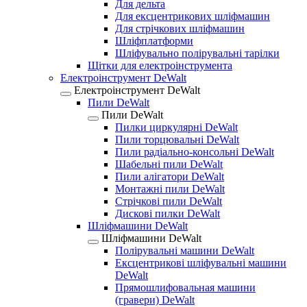
Для дельта
Для ексцентрикових шліфмашин
Для стрічкових шліфмашин
Шліфплатформи
Шліфувально полірувальні тарілки
Щітки для електроінструмента
Електроінструмент DeWalt
Електроінструмент DeWalt
Пили DeWalt
Пили DeWalt
Пилки циркулярні DeWalt
Пили торцювальні DeWalt
Пили радіально-консольні DeWalt
Шабельні пили DeWalt
Пили алігатори DeWalt
Монтажні пили DeWalt
Стрічкові пили DeWalt
Дискові пилки DeWalt
Шліфмашини DeWalt
Шліфмашини DeWalt
Полірувальні машини DeWalt
Ексцентрикові шліфувальні машини
DeWalt
Прямошлифовальная машини
(гравери) DeWalt