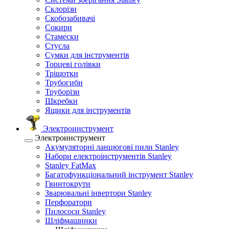
Склорізи
Скобозабивачі
Сокири
Стамески
Стусла
Сумки для інструментів
Торцеві голівки
Тріщотки
Трубогиби
Труборізи
Шкребки
Ящики для інструментів
Электроинструмент
Электроинструмент
Акумуляторні ланцюгові пили Stanley
Набори електроінструментів Stanley
Stanley FatMax
Багатофункціональний інструмент Stanley
Гвинтокрути
Зварювальні інвертори Stanley
Перфоратори
Пилососи Stanley
Шліфмашинки