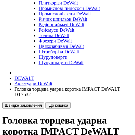
Плиткорізи DeWalt
Промислові пилососи DeWalt
Промислові фени DeWalt
Різчик шпильок DeWalt
Радіоприймачі DeWalt
Рейсмуси DeWalt
Точила DeWalt
Фрезери DeWalt
Цвяхозабивачі DeWalt
Штроборізи DeWalt
Шуруповерти
Шурупокрути DeWalt
DEWALT
Аксесуари DeWalt
Головка торцева ударна коротка IMPACT DeWALT
DT7532
Швидке замовлення
До кошика
Головка торцева ударна
коротка IMPACT DeWALT