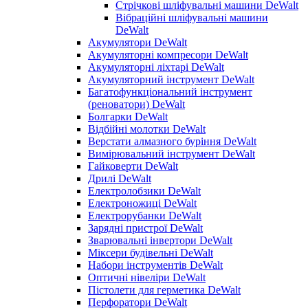
Стрічкові шліфувальні машини DeWalt
Вібраційні шліфувальні машини
DeWalt
Акумулятори DeWalt
Акумуляторні компресори DeWalt
Акумуляторні ліхтарі DeWalt
Акумуляторний інструмент DeWalt
Багатофункціональний інструмент
(реноватори) DeWalt
Болгарки DeWalt
Відбійні молотки DeWalt
Верстати алмазного буріння DeWalt
Вимірювальний інструмент DeWalt
Гайковерти DeWalt
Дрилі DeWalt
Електролобзики DeWalt
Електроножиці DeWalt
Електрорубанки DeWalt
Зарядні пристрої DeWalt
Зварювальні інвертори DeWalt
Міксери будівельні DeWalt
Набори інструментів DeWalt
Оптичні нівеліри DeWalt
Пістолети для герметика DeWalt
Перфоратори DeWalt