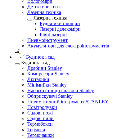
Вологоміри
Детектори тепла
Лазерна техніка
Лазерна техніка
Будівники площин
Лазерні далекоміри
Рівні лазерні
Пневмоінструмент
Акумулятори для електроінструментів
Будинок і сад
Будинок і сад
Драбини Stanley
Компресори Stanley
Ліхтарики
Мінімийки Stanley
Насосні станції і насоси Stanley
Обприскувачі Stanley
Пневматичний інструмент STANLEY
Повітродувки
Садові ножі
Садові пили
Термобокси
Термоси
Термочашки