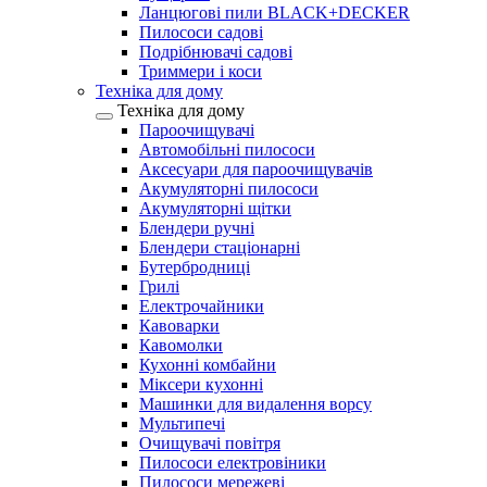
Ланцюгові пили BLACK+DECKER
Пилососи садові
Подрібнювачі садові
Триммери і коси
Техніка для дому
Техніка для дому
Пароочищувачі
Автомобільні пилососи
Аксесуари для пароочищувачів
Акумуляторні пилососи
Акумуляторні щітки
Блендери ручні
Блендери стаціонарні
Бутербродниці
Грилі
Електрочайники
Кавоварки
Кавомолки
Кухонні комбайни
Міксери кухонні
Машинки для видалення ворсу
Мультипечі
Очищувачі повітря
Пилососи електровіники
Пилососи мережеві