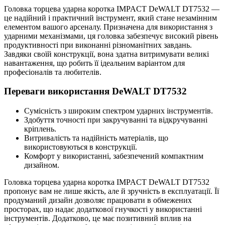
Головка торцева ударна коротка IMPACT DeWALT DT7532 —
це надійний і практичний інструмент, який стане незамінним
елементом вашого арсеналу. Призначена для використання з
ударними механізмами, ця головка забезпечує високий рівень
продуктивності при виконанні різноманітних завдань.
Завдяки своїй конструкції, вона здатна витримувати великі
навантаження, що робить її ідеальним варіантом для
професіоналів та любителів.
Переваги використання DeWALT DT7532
Сумісність з широким спектром ударних інструментів.
Здобуття точності при закручуванні та відкручуванні
кріплень.
Витривалість та надійність матеріалів, що
використовуються в конструкції.
Комфорт у використанні, забезпечений компактним
дизайном.
Головка торцева ударна коротка IMPACT DeWALT DT7532
пропонує вам не лише якість, але й зручність в експлуатації. Її
продуманий дизайн дозволяє працювати в обмежених
просторах, що надає додаткової гнучкості у використанні
інструментів. Додатково, це має позитивний вплив на