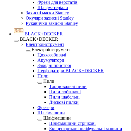
Фрези для верстатів
Шліфматеріали
Захисні маски Stanley
Окуляри захисні Stanley
Рукавички захисні Stanley
BLACK+DECKER
BLACK+DECKER
Електроінструмент
Електроінструмент
Цвяхозабивачі
Акумулятори
Зарядні пристрої
Перфоратори BLACK+DECKER
Пили
Пили
Торцювальні пили
Пили лобзикові
Пили шабельні
Дискові пилки
Фрезери
Шліфмашини
Шліфмашини
Шліфмашини стрічкові
Ексцентрикові шліфувальні машини