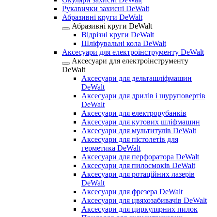
Рукавички захисні DeWalt
Абразивні круги DeWalt
Абразивні круги DeWalt
Відрізні круги DeWalt
Шліфувальні кола DeWalt
Аксесуари для електроінструменту DeWalt
Аксесуари для електроінструменту
DeWalt
Аксесуари для дельташліфмашин
DeWalt
Аксесуари для дрилів і шуруповертів
DeWalt
Аксесуари для електрорубанків
Аксесуари для кутових шліфмашин
Аксесуари для мультитулів DeWalt
Аксесуари для пістолетів для
герметика DeWalt
Аксесуари для перфоратора DeWalt
Аксесуари для пилосмоків DeWalt
Аксесуари для ротаційних лазерів
DeWalt
Аксесуари для фрезера DeWalt
Аксесуари для цвяхозабивачів DeWalt
Аксесуари для циркулярних пилок