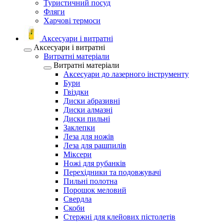
Туристичний посуд
Фляги
Харчові термоси
Аксесуари і витратні
Аксесуари і витратні
Витратні матеріали
Витратні матеріали
Аксесуари до лазерного інструменту
Бури
Гвіздки
Диски абразивні
Диски алмазні
Диски пильні
Заклепки
Леза для ножів
Леза для рашпилів
Міксери
Ножі для рубанків
Перехідники та подовжувачі
Пильні полотна
Порошок меловий
Свердла
Скоби
Стержні для клейових пістолетів