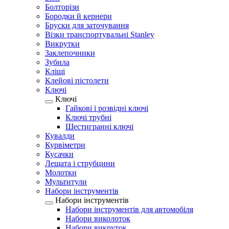
Болторізи
Бородки й кернери
Бруски для заточування
Візки транспортувальні Stanley
Викрутки
Заклепочники
Зубила
Кліщі
Клейові пістолети
Ключі
Ключі
Гайкові і розвідні ключі
Ключі трубні
Шестигранні ключі
Кувалди
Курвіметри
Кусачки
Лещата і струбцини
Молотки
Мультитули
Набори інструментів
Набори інструментів
Набори інструментів для автомобіля
Набори виколоток
Набори викруток