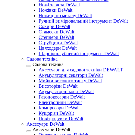
Ножі та леза DeWalt
Ножівки DeWalt
Ножиці по металу DeWalt
Ручний вимірювальний інструмент DeWalt
Сокири DeWalt
Стамески DeWalt
Степлери DeWalt
Струбцини DeWalt
Цвяходери DeWalt
Шарнірногубцевий інструмент DeWalt
Садова техніка
Садова техніка
Аксесуари для садової техніки DEWALT
Акумуляторні секатори DeWalt
Мийки високого тиску DeWalt
Висоторізи DeWalt
Акумуляторні коси DeWalt
Газонокосарки DeWalt
Електропили DeWalt
Компресори DeWalt
Кущорізи DeWalt
Повітродувки DeWalt
Аксесуари DeWalt
Аксесуари DeWalt
Окуляри захисні DeWalt