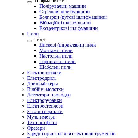
Шліфмашинки
Полірувальні машини
Стрічкові шлифмашини
Болгарки (кутові шлифмашини)
Вібраційні шліфмашини
Ексцентрікові шліфмашини
Пили
Пили
Дискові (циркулярні) пили
Монтажні пили
Настольні пили
Торцовочні пили
Шабельні пили
Електролобзики
Електродрилі
Дрилі-міксеры
Відбійні молотки
Детектори проводки
Електрорубанки
Електростеплери
Заточні верстати
Мультиметри
Технічні фени
Фрезери
Зарядні пристрої для електроінструментів