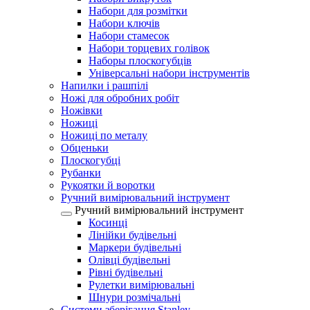
Набори для розмітки
Набори ключів
Набори стамесок
Набори торцевих голівок
Наборы плоскогубців
Універсальні набори інструментів
Напилки і рашпілі
Ножі для обробних робіт
Ножівки
Ножиці
Ножиці по металу
Обценьки
Плоскогубці
Рубанки
Рукоятки й воротки
Ручний вимірювальний інструмент
Ручний вимірювальний інструмент
Косинці
Лінійки будівельні
Маркери будівельні
Олівці будівельні
Рівні будівельні
Рулетки вимірювальні
Шнури розмічальні
Системи зберігання Stanley