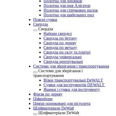
Полотна для лобзиків
Полотна для пив Алігатор
Полотна для стрічкових пилок
Полотна для шабельних пил
Поясні сумки
Свердла
Свердла
Набори свердел
Свердла по бетону
Свердла по дереву
Свердла по металу
Свердла по склу та плитці
Свердла універсальні
Свердла центрувальні
Системи для зберігання і транспортування
Системи для зберігання і
транспортування
Візки транспортувальні DeWALT
Сумки для інструментів DEWALT
Ящики і сумки для інструменту
Фрези по дереву
Ціфенбори
Цвяхи оцинковані для пістолета
Шліфматеріали DeWalt
Шліфматеріали DeWalt