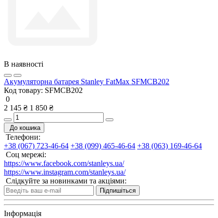
В наявності
Акумуляторна батарея Stanley FatMax SFMCB202
Код товару:
SFMCB202
0
2 145 ₴
1 850 ₴
До кошика
Телефони:
+38 (067) 723-46-64
+38 (099) 465-46-64
+38 (063) 169-46-64
Соц мережі:
https://www.facebook.com/stanleys.ua/
https://www.instagram.com/stanleys.ua/
Слідкуйте за новинками та акціями:
Підпишіться
Інформація