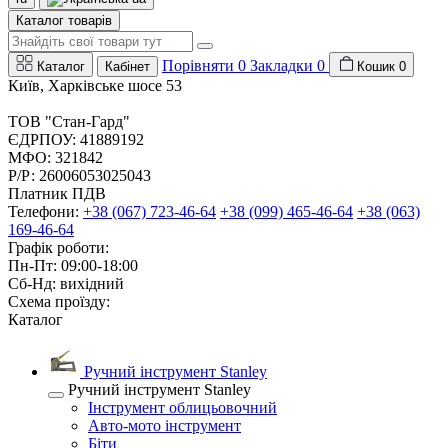
Каталог товарів
Порівняти
0
Закладки
0
Каталог
Кабінет
Кошик
0
Київ, Харківське шосе 53
ТОВ "Стан-Гард"
ЄДРПОУ: 41889192
МФО: 321842
Р/Р: 26006053025043
Платник ПДВ
Телефони:
+38 (067) 723-46-64
+38 (099) 465-46-64
+38 (063)
169-46-64
Графік роботи:
Пн-Пт: 09:00-18:00
Сб-Нд: вихідний
Схема проїзду:
Каталог
Ручний інструмент Stanley
Ручний інструмент Stanley
Інструмент облицьовочний
Авто-мото інструмент
Біти