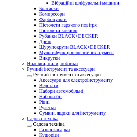
Вібраційні шліфувальні машини
Болгарки
Компресори
Фарбопульти
Пістолети гарячого повітря
Пістолети клейові
Рубанки BLACK+DECKER
Дрилі
Шурупокрути BLACK+DECKER
Мультифункціональний інструмент
Викрутки
Ножівки, пили, лобзики
Ручний інструмент та аксесуари
Ручний інструмент та аксесуари
Аксесуари для електроінструменту
Верстати
Набори автомобільні
Набори біт
Рівні
Рулетки
Сумки і ящики для інструменту
Садова техніка
Садова техніка
Газонокосарки
Кущорізи