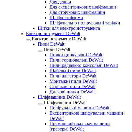
Для дельта
Для ексцентрикових шліфмашин
Для стрічкових шліфмашин
Шліфплатформи
Шліфувально полірувальні тарілки
Щітки для електроінструмента
Електроінструмент DeWalt
Електроінструмент DeWalt
Пили DeWalt
Пили DeWalt
Пилки циркулярні DeWalt
Пили торцювальні DeWalt
Пили радіально-консольні DeWalt
Шабельні пили DeWalt
Пили алігатори DeWalt
Монтажні пили DeWalt
Стрічкові пили DeWalt
Дискові пилки DeWalt
Шліфмашини DeWalt
Шліфмашини DeWalt
Полірувальні машини DeWalt
Ексцентрикові шліфувальні машини
DeWalt
Прямошлифовальная машини
(гравери) DeWalt