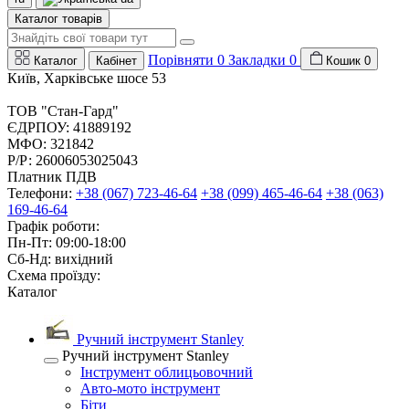
Каталог товарів
Порівняти
0
Закладки
0
Каталог
Кабінет
Кошик
0
Київ, Харківське шосе 53
ТОВ "Стан-Гард"
ЄДРПОУ: 41889192
МФО: 321842
Р/Р: 26006053025043
Платник ПДВ
Телефони:
+38 (067) 723-46-64
+38 (099) 465-46-64
+38 (063)
169-46-64
Графік роботи:
Пн-Пт: 09:00-18:00
Сб-Нд: вихідний
Схема проїзду:
Каталог
Ручний інструмент Stanley
Ручний інструмент Stanley
Інструмент облицьовочний
Авто-мото інструмент
Біти