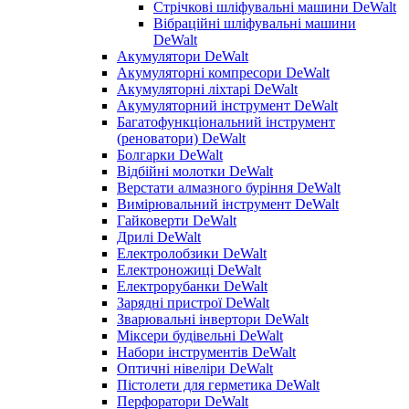
Стрічкові шліфувальні машини DeWalt
Вібраційні шліфувальні машини
DeWalt
Акумулятори DeWalt
Акумуляторні компресори DeWalt
Акумуляторні ліхтарі DeWalt
Акумуляторний інструмент DeWalt
Багатофункціональний інструмент
(реноватори) DeWalt
Болгарки DeWalt
Відбійні молотки DeWalt
Верстати алмазного буріння DeWalt
Вимірювальний інструмент DeWalt
Гайковерти DeWalt
Дрилі DeWalt
Електролобзики DeWalt
Електроножиці DeWalt
Електрорубанки DeWalt
Зарядні пристрої DeWalt
Зварювальні інвертори DeWalt
Міксери будівельні DeWalt
Набори інструментів DeWalt
Оптичні нівеліри DeWalt
Пістолети для герметика DeWalt
Перфоратори DeWalt