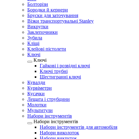
Болторізи
Бородки й кернери
Бруски для заточування
Візки транспортувальні Stanley
Викрутки
Заклепочники
Зубила
Кліщі
Клейові пістолети
Ключі
Ключі
Гайкові і розвідні ключі
Ключі трубні
Шестигранні ключі
Кувалди
Курвіметри
Кусачки
Лещата і струбцини
Молотки
Мультитули
Набори інструментів
Набори інструментів
Набори інструментів для автомобіля
Набори виколоток
Набори викруток