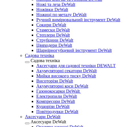
Ножі та леза DeWalt
Ножівки DeWalt
Ножиці по металу DeWalt
Ручний вимірювальний інструмент DeWalt
Сокири DeWalt
Стамески DeWalt
Степлери DeWalt
Струбцини DeWalt
Цвяходери DeWalt
Шарнірногубцевий інструмент DeWalt
Садова техніка
Садова техніка
Аксесуари для садової техніки DEWALT
Акумуляторні секатори DeWalt
Мийки високого тиску DeWalt
Висоторізи DeWalt
Акумуляторні коси DeWalt
Газонокосарки DeWalt
Електропили DeWalt
Компресори DeWalt
Кущорізи DeWalt
Повітродувки DeWalt
Аксесуари DeWalt
Аксесуари DeWalt
Окуляри захисні DeWalt