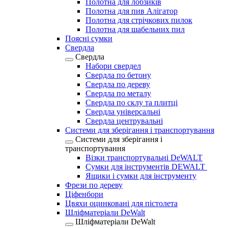
Полотна для лобзиків
Полотна для пив Алігатор
Полотна для стрічкових пилок
Полотна для шабельних пил
Поясні сумки
Свердла
Свердла
Набори свердел
Свердла по бетону
Свердла по дереву
Свердла по металу
Свердла по склу та плитці
Свердла універсальні
Свердла центрувальні
Системи для зберігання і транспортування
Системи для зберігання і
транспортування
Візки транспортувальні DeWALT
Сумки для інструментів DEWALT
Ящики і сумки для інструменту
Фрези по дереву
Ціфенбори
Цвяхи оцинковані для пістолета
Шліфматеріали DeWalt
Шліфматеріали DeWalt