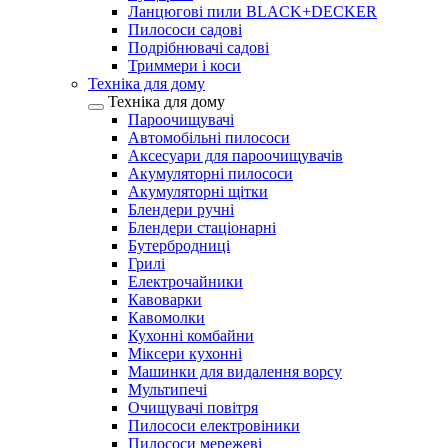
Ланцюгові пили BLACK+DECKER
Пилососи садові
Подрібнювачі садові
Триммери і коси
Техніка для дому
Техніка для дому
Пароочищувачі
Автомобільні пилососи
Аксесуари для пароочищувачів
Акумуляторні пилососи
Акумуляторні щітки
Блендери ручні
Блендери стаціонарні
Бутербродниці
Грилі
Електрочайники
Кавоварки
Кавомолки
Кухонні комбайни
Міксери кухонні
Машинки для видалення ворсу
Мультипечі
Очищувачі повітря
Пилососи електровіники
Пилососи мережеві