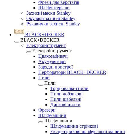
Фрези для верстатів
Шліфматеріали
Захисні маски Stanley
Окуляри захисні Stanley
Рукавички захисні Stanley
BLACK+DECKER
BLACK+DECKER
Електроінструмент
Електроінструмент
Цвяхозабивачі
Акумулятори
Зарядні пристрої
Перфоратори BLACK+DECKER
Пили
Пили
Торцювальні пили
Пили лобзикові
Пили шабельні
Дискові пилки
Фрезери
Шліфмашини
Шліфмашини
Шліфмашини стрічкові
Ексцентрикові шліфувальні машини