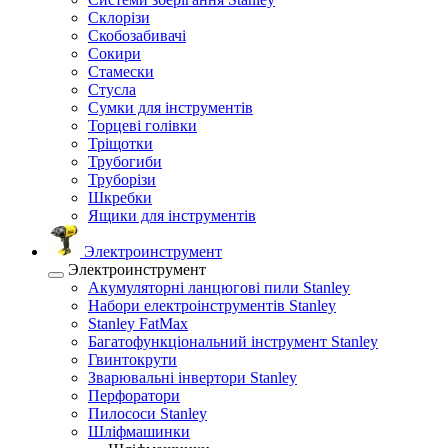
Склорізи
Скобозабивачі
Сокири
Стамески
Стусла
Сумки для інструментів
Торцеві голівки
Тріщотки
Трубогиби
Труборізи
Шкребки
Ящики для інструментів
Электроинструмент
Электроинструмент
Акумуляторні ланцюгові пили Stanley
Набори електроінструментів Stanley
Stanley FatMax
Багатофункціональний інструмент Stanley
Гвинтокрути
Зварювальні інвертори Stanley
Перфоратори
Пилососи Stanley
Шліфмашинки