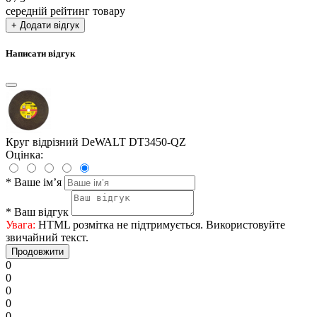
середній рейтинг товару
+ Додати відгук
Написати відгук
Круг відрізний DeWALT DT3450-QZ
Оцінка:
*
Ваше ім’я
*
Ваш відгук
Увага:
HTML розмітка не підтримується. Використовуйте
звичайний текст.
Продовжити
0
0
0
0
0