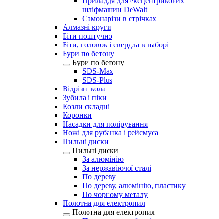
Приладдя для ексцентрикових
шліфмашин DeWalt
Самонарізи в стрічках
Алмазні круги
Біти поштучно
Біти, головок і свердла в наборі
Бури по бетону
Бури по бетону
SDS-Max
SDS-Plus
Відрізні кола
Зубила і піки
Козли складні
Коронки
Насадки для полірування
Ножі для рубанка і рейсмуса
Пильні диски
Пильні диски
За алюмінію
За нержавіючої сталі
По дереву
По дереву, алюмінію, пластику
По чорному металу
Полотна для електропил
Полотна для електропил