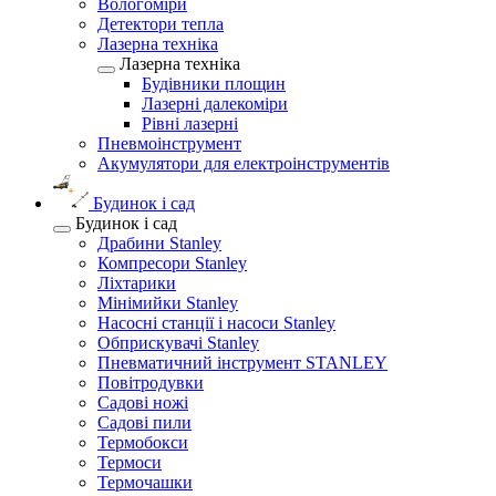
Вологоміри
Детектори тепла
Лазерна техніка
Лазерна техніка
Будівники площин
Лазерні далекоміри
Рівні лазерні
Пневмоінструмент
Акумулятори для електроінструментів
Будинок і сад
Будинок і сад
Драбини Stanley
Компресори Stanley
Ліхтарики
Мінімийки Stanley
Насосні станції і насоси Stanley
Обприскувачі Stanley
Пневматичний інструмент STANLEY
Повітродувки
Садові ножі
Садові пили
Термобокси
Термоси
Термочашки