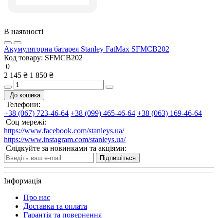
В наявності
Акумуляторна батарея Stanley FatMax SFMCB202
Код товару:
SFMCB202
0
2 145 ₴
1 850 ₴
До кошика
Телефони:
+38 (067) 723-46-64
+38 (099) 465-46-64
+38 (063) 169-46-64
Соц мережі:
https://www.facebook.com/stanleys.ua/
https://www.instagram.com/stanleys.ua/
Слідкуйте за новинками та акціями:
Підпишіться
Інформація
Про нас
Доставка та оплата
Гарантія та повернення