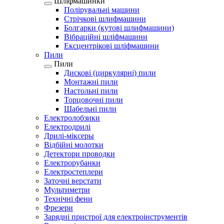
Шліфмашинки
Полірувальні машини
Стрічкові шлифмашини
Болгарки (кутові шлифмашини)
Вібраційні шліфмашини
Ексцентрікові шліфмашини
Пили
Пили
Дискові (циркулярні) пили
Монтажні пили
Настольні пили
Торцовочні пили
Шабельні пили
Електролобзики
Електродрилі
Дрилі-міксеры
Відбійні молотки
Детектори проводки
Електрорубанки
Електростеплери
Заточні верстати
Мультиметри
Технічні фени
Фрезери
Зарядні пристрої для електроінструментів