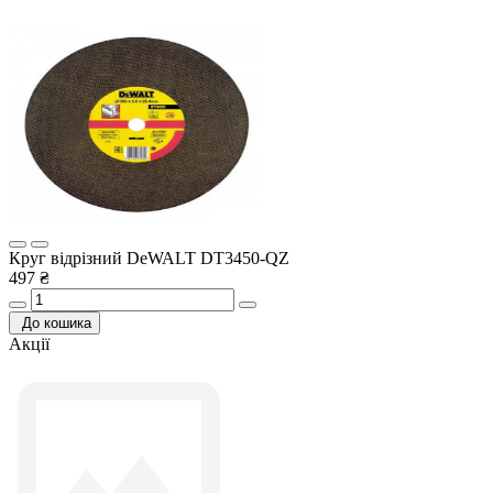
Круг відрізний DeWALT DT3450-QZ
497 ₴
До кошика
Акції