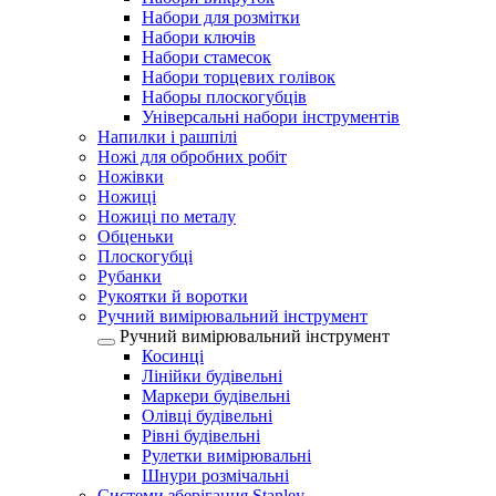
Набори для розмітки
Набори ключів
Набори стамесок
Набори торцевих голівок
Наборы плоскогубців
Універсальні набори інструментів
Напилки і рашпілі
Ножі для обробних робіт
Ножівки
Ножиці
Ножиці по металу
Обценьки
Плоскогубці
Рубанки
Рукоятки й воротки
Ручний вимірювальний інструмент
Ручний вимірювальний інструмент
Косинці
Лінійки будівельні
Маркери будівельні
Олівці будівельні
Рівні будівельні
Рулетки вимірювальні
Шнури розмічальні
Системи зберігання Stanley