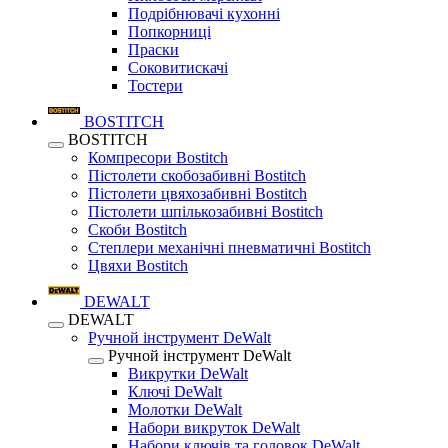
Подрібнювачі кухонні
Попкорниці
Праски
Соковитискачі
Тостери
BOSTITCH
BOSTITCH
Компресори Bostitch
Пістолети скобозабивні Bostitch
Пістолети цвяхозабивні Bostitch
Пістолети шпількозабивні Bostitch
Скоби Bostitch
Степлери механічні пневматичні Bostitch
Цвяхи Bostitch
DEWALT
DEWALT
Ручной інструмент DeWalt
Ручной інструмент DeWalt
Викрутки DeWalt
Ключі DeWalt
Молотки DeWalt
Набори викруток DeWalt
Набори ключів та головок DeWalt