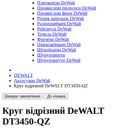
Плиткорізи DeWalt
Промислові пилососи DeWalt
Промислові фени DeWalt
Різчик шпильок DeWalt
Радіоприймачі DeWalt
Рейсмуси DeWalt
Точила DeWalt
Фрезери DeWalt
Цвяхозабивачі DeWalt
Штроборізи DeWalt
Шуруповерти
Шурупокрути DeWalt
DEWALT
Аксесуари DeWalt
Круг відрізний DeWALT DT3450-QZ
Швидке замовлення
До кошика
Круг відрізний DeWALT
DT3450-QZ