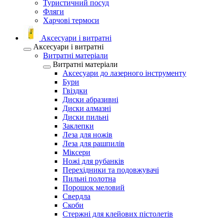
Туристичний посуд
Фляги
Харчові термоси
Аксесуари і витратні
Аксесуари і витратні
Витратні матеріали
Витратні матеріали
Аксесуари до лазерного інструменту
Бури
Гвіздки
Диски абразивні
Диски алмазні
Диски пильні
Заклепки
Леза для ножів
Леза для рашпилів
Міксери
Ножі для рубанків
Перехідники та подовжувачі
Пильні полотна
Порошок меловий
Свердла
Скоби
Стержні для клейових пістолетів