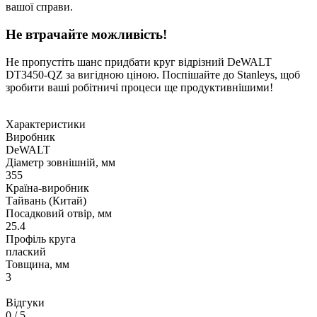
вашої справи.
Не втрачайте можливість!
Не пропустіть шанс придбати круг відрізний DeWALT
DT3450-QZ за вигідною ціною. Поспішайте до Stanleys, щоб
зробити ваші робітничі процеси ще продуктивнішими!
Характеристики
Виробник
DeWALT
Діаметр зовнішній, мм
355
Країна-виробник
Тайвань (Китай)
Посадковий отвір, мм
25.4
Профіль круга
плаский
Товщина, мм
3
Відгуки
0
/ 5