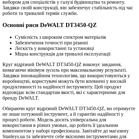
вибором для спеціалістів у галузі будівництва та ремонту.
Завдяки своїй конструкції, він забезпечує стабільність під час
роботи та тривалий термін служби.
Основні риси DeWALT DT3450-QZ
Сумісність з широким спектром матеріалів
Забезпечення точності при різанні
Легкість у використанні та установці
Міцна конструкція для тривалої експлуатації
Круг відрізний DeWALT DT3450-QZ виконує завдання,
вимагаючи мінімум зусиль при максимальному результаті.
Завдяки інноваційним технологіям, що використовуються у
виробництві, користувачі можуть бути впевнені у високій
продуктивності та надійності інструменту. Цей продукт
відповідає всім стандартам якості, які є характерними для
бренду DeWALT.
Обираючи круг відрізний DeWALT DT3450-QZ, ви отримуєте
не лише потужний інструмент, а й гарантію надійності у
процесі роботи. Модель досить універсальна для
використання в різних умовах, що робить її ідеальним
компонентом у наборі професіонала. Завітайте до магазину
Stanleys.ua та забезпечте себе якісними інструментами для