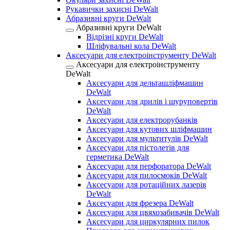
Рукавички захисні DeWalt
Абразивні круги DeWalt
Абразивні круги DeWalt
Відрізні круги DeWalt
Шліфувальні кола DeWalt
Аксесуари для електроінструменту DeWalt
Аксесуари для електроінструменту
DeWalt
Аксесуари для дельташліфмашин
DeWalt
Аксесуари для дрилів і шуруповертів
DeWalt
Аксесуари для електрорубанків
Аксесуари для кутових шліфмашин
Аксесуари для мультитулів DeWalt
Аксесуари для пістолетів для
герметика DeWalt
Аксесуари для перфоратора DeWalt
Аксесуари для пилосмоків DeWalt
Аксесуари для ротаційних лазерів
DeWalt
Аксесуари для фрезера DeWalt
Аксесуари для цвяхозабивачів DeWalt
Аксесуари для циркулярних пилок