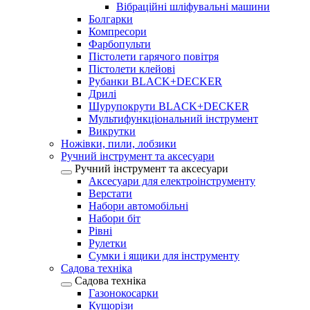
Вібраційні шліфувальні машини
Болгарки
Компресори
Фарбопульти
Пістолети гарячого повітря
Пістолети клейові
Рубанки BLACK+DECKER
Дрилі
Шурупокрути BLACK+DECKER
Мультифункціональний інструмент
Викрутки
Ножівки, пили, лобзики
Ручний інструмент та аксесуари
Ручний інструмент та аксесуари
Аксесуари для електроінструменту
Верстати
Набори автомобільні
Набори біт
Рівні
Рулетки
Сумки і ящики для інструменту
Садова техніка
Садова техніка
Газонокосарки
Кущорізи