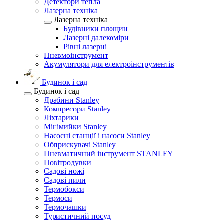
Детектори тепла
Лазерна техніка
Лазерна техніка
Будівники площин
Лазерні далекоміри
Рівні лазерні
Пневмоінструмент
Акумулятори для електроінструментів
Будинок і сад
Будинок і сад
Драбини Stanley
Компресори Stanley
Ліхтарики
Мінімийки Stanley
Насосні станції і насоси Stanley
Обприскувачі Stanley
Пневматичний інструмент STANLEY
Повітродувки
Садові ножі
Садові пили
Термобокси
Термоси
Термочашки
Туристичний посуд