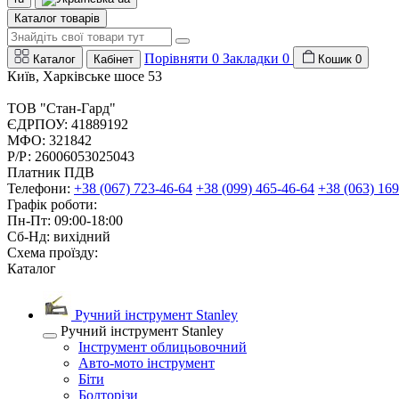
Каталог товарів
Порівняти
0
Закладки
0
Каталог
Кабінет
Кошик
0
Київ, Харківське шосе 53
ТОВ "Стан-Гард"
ЄДРПОУ: 41889192
МФО: 321842
Р/Р: 26006053025043
Платник ПДВ
Телефони:
+38 (067) 723-46-64
+38 (099) 465-46-64
+38 (063) 169
Графік роботи:
Пн-Пт: 09:00-18:00
Сб-Нд: вихідний
Схема проїзду:
Каталог
Ручний інструмент Stanley
Ручний інструмент Stanley
Інструмент облицьовочний
Авто-мото інструмент
Біти
Болторізи