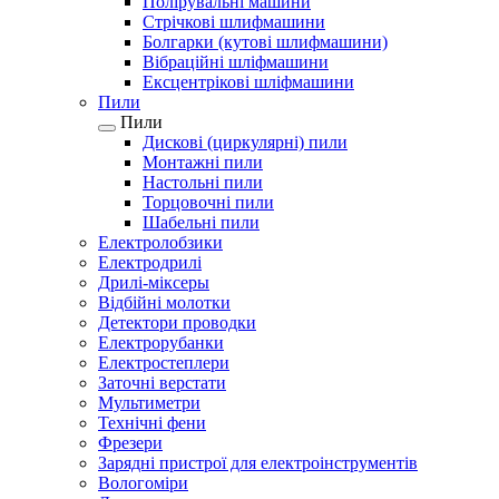
Полірувальні машини
Стрічкові шлифмашини
Болгарки (кутові шлифмашини)
Вібраційні шліфмашини
Ексцентрікові шліфмашини
Пили
Пили
Дискові (циркулярні) пили
Монтажні пили
Настольні пили
Торцовочні пили
Шабельні пили
Електролобзики
Електродрилі
Дрилі-міксеры
Відбійні молотки
Детектори проводки
Електрорубанки
Електростеплери
Заточні верстати
Мультиметри
Технічні фени
Фрезери
Зарядні пристрої для електроінструментів
Вологоміри