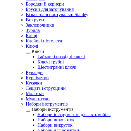
Бородки й кернери
Бруски для заточування
Візки транспортувальні Stanley
Викрутки
Заклепочники
Зубила
Кліщі
Клейові пістолети
Ключі
Ключі
Гайкові і розвідні ключі
Ключі трубні
Шестигранні ключі
Кувалди
Курвіметри
Кусачки
Лещата і струбцини
Молотки
Мультитули
Набори інструментів
Набори інструментів
Набори інструментів для автомобіля
Набори виколоток
Набори викруток
Набори для розмітки