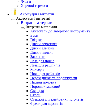
Фляги
Харчові термоси
Аксесуари і витратні
Аксесуари і витратні
Витратні матеріали
Витратні матеріали
Аксесуари до лазерного інструменту
Бури
Гвіздки
Диски абразивні
Диски алмазні
Диски пильні
Заклепки
Леза для ножів
Леза для рашпилів
Міксери
Ножі для рубанків
Перехідники та подовжувачі
Пильні полотна
Порошок меловий
Свердла
Скоби
Стержні для клейових пістолетів
Фрези для верстатів