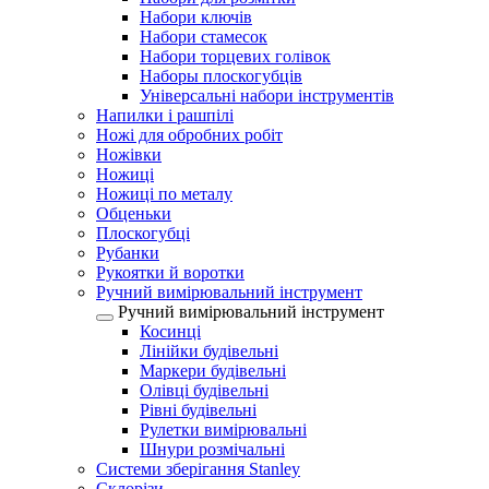
Набори ключів
Набори стамесок
Набори торцевих голівок
Наборы плоскогубців
Універсальні набори інструментів
Напилки і рашпілі
Ножі для обробних робіт
Ножівки
Ножиці
Ножиці по металу
Обценьки
Плоскогубці
Рубанки
Рукоятки й воротки
Ручний вимірювальний інструмент
Ручний вимірювальний інструмент
Косинці
Лінійки будівельні
Маркери будівельні
Олівці будівельні
Рівні будівельні
Рулетки вимірювальні
Шнури розмічальні
Системи зберігання Stanley
Склорізи