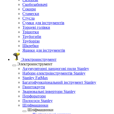
Скобозабивачі
Сокири
Стамески
Стусла
Сумки для інструментів
Торцеві голівки
Тріщотки
Трубогиби
Труборізи
Шкребки
Ящики для інструментів
Электроинструмент
Электроинструмент
Акумуляторні ланцюгові пили Stanley
Набори електроінструментів Stanley
Stanley FatMax
Багатофункціональний інструмент Stanley
Гвинтокрути
Зварювальні інвертори Stanley
Перфоратори
Пилососи Stanley
Шліфмашинки
Шліфмашинки