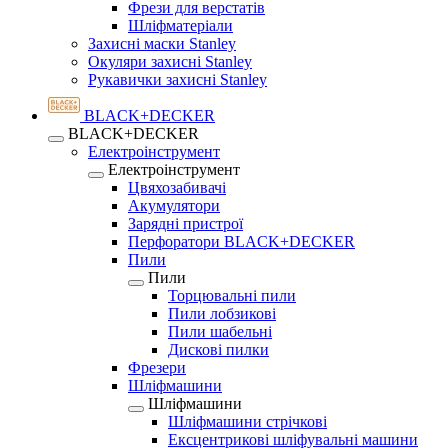
Фрези для верстатів
Шліфматеріали
Захисні маски Stanley
Окуляри захисні Stanley
Рукавички захисні Stanley
BLACK+DECKER
BLACK+DECKER
Електроінструмент
Електроінструмент
Цвяхозабивачі
Акумулятори
Зарядні пристрої
Перфоратори BLACK+DECKER
Пили
Пили
Торцювальні пили
Пили лобзикові
Пили шабельні
Дискові пилки
Фрезери
Шліфмашини
Шліфмашини
Шліфмашини стрічкові
Ексцентрикові шліфувальні машини