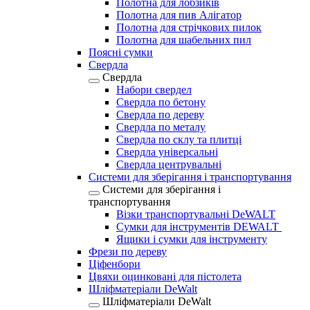
Полотна для лобзиків
Полотна для пив Алігатор
Полотна для стрічкових пилок
Полотна для шабельних пил
Поясні сумки
Свердла
Свердла
Набори свердел
Свердла по бетону
Свердла по дереву
Свердла по металу
Свердла по склу та плитці
Свердла універсальні
Свердла центрувальні
Системи для зберігання і транспортування
Системи для зберігання і
транспортування
Візки транспортувальні DeWALT
Сумки для інструментів DEWALT
Ящики і сумки для інструменту
Фрези по дереву
Ціфенбори
Цвяхи оцинковані для пістолета
Шліфматеріали DeWalt
Шліфматеріали DeWalt