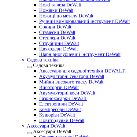
Ножі та леза DeWalt
Ножівки DeWalt
Ножиці по металу DeWalt
Ручний вимірювальний інструмент DeWalt
Сокири DeWalt
Стамески DeWalt
Степлери DeWalt
Струбцини DeWalt
Цвяходери DeWalt
Шарнірногубцевий інструмент DeWalt
Садова техніка
Садова техніка
Аксесуари для садової техніки DEWALT
Акумуляторні секатори DeWalt
Мийки високого тиску DeWalt
Висоторізи DeWalt
Акумуляторні коси DeWalt
Газонокосарки DeWalt
Електропили DeWalt
Компресори DeWalt
Кущорізи DeWalt
Повітродувки DeWalt
Аксесуари DeWalt
Аксесуари DeWalt
Окуляри захисні DeWalt