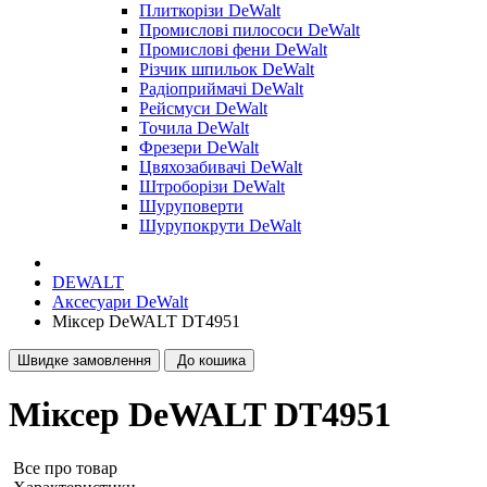
Плиткорізи DeWalt
Промислові пилососи DeWalt
Промислові фени DeWalt
Різчик шпильок DeWalt
Радіоприймачі DeWalt
Рейсмуси DeWalt
Точила DeWalt
Фрезери DeWalt
Цвяхозабивачі DeWalt
Штроборізи DeWalt
Шуруповерти
Шурупокрути DeWalt
DEWALT
Аксесуари DeWalt
Міксер DeWALT DT4951
Швидке замовлення
До кошика
Міксер DeWALT DT4951
Все про товар