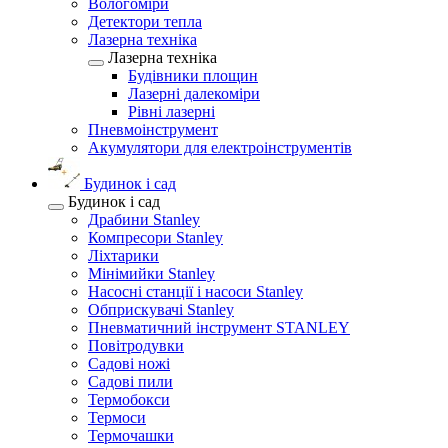
Вологоміри
Детектори тепла
Лазерна техніка
Лазерна техніка
Будівники площин
Лазерні далекоміри
Рівні лазерні
Пневмоінструмент
Акумулятори для електроінструментів
Будинок і сад
Будинок і сад
Драбини Stanley
Компресори Stanley
Ліхтарики
Мінімийки Stanley
Насосні станції і насоси Stanley
Обприскувачі Stanley
Пневматичний інструмент STANLEY
Повітродувки
Садові ножі
Садові пили
Термобокси
Термоси
Термочашки