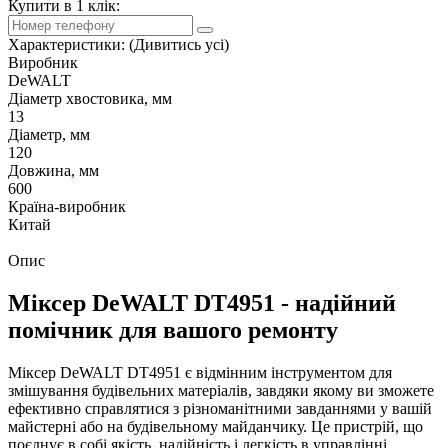
Купити в 1 клік:
Характеристики:
(Дивитись усі)
Виробник
DeWALT
Діаметр хвостовика, мм
13
Діаметр, мм
120
Довжина, мм
600
Країна-виробник
Китай
Опис
Міксер DeWALT DT4951 - надійний
помічник для вашого ремонту
Міксер DeWALT DT4951 є відмінним інструментом для
змішування будівельних матеріалів, завдяки якому ви зможете
ефективно справлятися з різноманітними завданнями у вашій
майстерні або на будівельному майданчику. Це пристрій, що
поєднує в собі якість, надійність і легкість в управлінні.