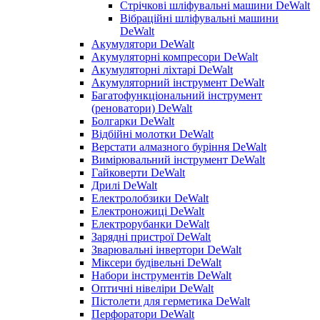
Стрічкові шліфувальні машини DeWalt
Вібраційні шліфувальні машини
DeWalt
Акумулятори DeWalt
Акумуляторні компресори DeWalt
Акумуляторні ліхтарі DeWalt
Акумуляторний інструмент DeWalt
Багатофункціональний інструмент
(реноватори) DeWalt
Болгарки DeWalt
Відбійні молотки DeWalt
Верстати алмазного буріння DeWalt
Вимірювальний інструмент DeWalt
Гайковерти DeWalt
Дрилі DeWalt
Електролобзики DeWalt
Електроножиці DeWalt
Електрорубанки DeWalt
Зарядні пристрої DeWalt
Зварювальні інвертори DeWalt
Міксери будівельні DeWalt
Набори інструментів DeWalt
Оптичні нівеліри DeWalt
Пістолети для герметика DeWalt
Перфоратори DeWalt