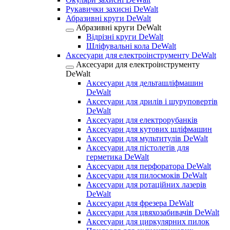
Рукавички захисні DeWalt
Абразивні круги DeWalt
Абразивні круги DeWalt
Відрізні круги DeWalt
Шліфувальні кола DeWalt
Аксесуари для електроінструменту DeWalt
Аксесуари для електроінструменту
DeWalt
Аксесуари для дельташліфмашин
DeWalt
Аксесуари для дрилів і шуруповертів
DeWalt
Аксесуари для електрорубанків
Аксесуари для кутових шліфмашин
Аксесуари для мультитулів DeWalt
Аксесуари для пістолетів для
герметика DeWalt
Аксесуари для перфоратора DeWalt
Аксесуари для пилосмоків DeWalt
Аксесуари для ротаційних лазерів
DeWalt
Аксесуари для фрезера DeWalt
Аксесуари для цвяхозабивачів DeWalt
Аксесуари для циркулярних пилок