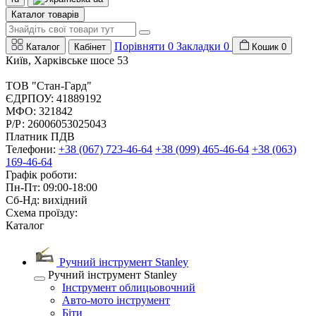
Каталог товарів
Порівняти
0
Закладки
0
Каталог
Кабінет
Кошик
0
Київ, Харківське шосе 53
ТОВ "Стан-Гард"
ЄДРПОУ: 41889192
МФО: 321842
Р/Р: 26006053025043
Платник ПДВ
Телефони:
+38 (067) 723-46-64
+38 (099) 465-46-64
+38 (063)
169-46-64
Графік роботи:
Пн-Пт: 09:00-18:00
Сб-Нд: вихідний
Схема проїзду:
Каталог
Ручний інструмент Stanley
Ручний інструмент Stanley
Інструмент облицьовочний
Авто-мото інструмент
Біти