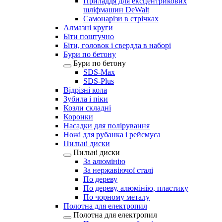
Приладдя для ексцентрикових
шліфмашин DeWalt
Самонарізи в стрічках
Алмазні круги
Біти поштучно
Біти, головок і свердла в наборі
Бури по бетону
Бури по бетону
SDS-Max
SDS-Plus
Відрізні кола
Зубила і піки
Козли складні
Коронки
Насадки для полірування
Ножі для рубанка і рейсмуса
Пильні диски
Пильні диски
За алюмінію
За нержавіючої сталі
По дереву
По дереву, алюмінію, пластику
По чорному металу
Полотна для електропил
Полотна для електропил