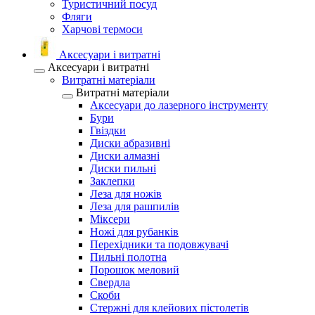
Туристичний посуд
Фляги
Харчові термоси
Аксесуари і витратні
Аксесуари і витратні
Витратні матеріали
Витратні матеріали
Аксесуари до лазерного інструменту
Бури
Гвіздки
Диски абразивні
Диски алмазні
Диски пильні
Заклепки
Леза для ножів
Леза для рашпилів
Міксери
Ножі для рубанків
Перехідники та подовжувачі
Пильні полотна
Порошок меловий
Свердла
Скоби
Стержні для клейових пістолетів