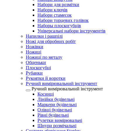
Набори для розмітки
Набори ключів
Набори стамесок
Набори торцевих голівок
Наборы плоскогубців
Універсальні набори інструментів
Напилки і рашпілі
Ножі для обробних робіт
Ножівки
Ножиці
Ножиці по металу
Обценьки
Плоскогубці
Рубанки
Рукоятки й воротки
Ручний вимірювальний інструмент
Ручний вимірювальний інструмент
Косинці
Лінійки будівельні
Маркери будівельні
Олівці будівельні
Рівні будівельні
Рулетки вимірювальні
Шнури розмічальні
Системи зберігання Stanley