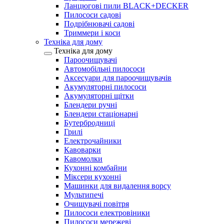
Ланцюгові пили BLACK+DECKER
Пилососи садові
Подрібнювачі садові
Триммери і коси
Техніка для дому
Техніка для дому
Пароочищувачі
Автомобільні пилососи
Аксесуари для пароочищувачів
Акумуляторні пилососи
Акумуляторні щітки
Блендери ручні
Блендери стаціонарні
Бутербродниці
Грилі
Електрочайники
Кавоварки
Кавомолки
Кухонні комбайни
Міксери кухонні
Машинки для видалення ворсу
Мультипечі
Очищувачі повітря
Пилососи електровіники
Пилососи мережеві