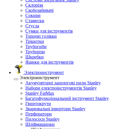
Склорізи
Скобозабивачі
Сокири
Стамески
Стусла
Сумки для інструментів
Торцеві голівки
Тріщотки
Трубогиби
Труборізи
Шкребки
Ящики для інструментів
Электроинструмент
Электроинструмент
Акумуляторні ланцюгові пили Stanley
Набори електроінструментів Stanley
Stanley FatMax
Багатофункціональний інструмент Stanley
Гвинтокрути
Зварювальні інвертори Stanley
Перфоратори
Пилососи Stanley
Шліфмашинки