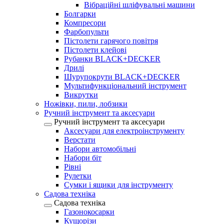
Вібраційні шліфувальні машини
Болгарки
Компресори
Фарбопульти
Пістолети гарячого повітря
Пістолети клейові
Рубанки BLACK+DECKER
Дрилі
Шурупокрути BLACK+DECKER
Мультифункціональний інструмент
Викрутки
Ножівки, пили, лобзики
Ручний інструмент та аксесуари
Ручний інструмент та аксесуари
Аксесуари для електроінструменту
Верстати
Набори автомобільні
Набори біт
Рівні
Рулетки
Сумки і ящики для інструменту
Садова техніка
Садова техніка
Газонокосарки
Кущорізи