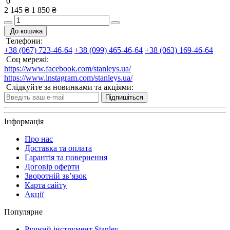
0
2 145 ₴
1 850 ₴
До кошика
Телефони:
+38 (067) 723-46-64
+38 (099) 465-46-64
+38 (063) 169-46-64
Соц мережі:
https://www.facebook.com/stanleys.ua/
https://www.instagram.com/stanleys.ua/
Слідкуйте за новинками та акціями:
Підпишіться
Інформація
Про нас
Доставка та оплата
Гарантія та повернення
Договір оферти
Зворотній зв’язок
Карта сайту
Акції
Популярне
Ручний інструмент Stanley