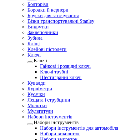
Болторізи
Бородки й кернери
Бруски для заточування
Візки транспортувальні Stanley
Викрутки
Заклепочники
Зубила
Кліщі
Клейові пістолети
Ключі
Ключі
Гайкові і розвідні ключі
Ключі трубні
Шестигранні ключі
Кувалди
Курвіметри
Кусачки
Лещата і струбцини
Молотки
Мультитули
Набори інструментів
Набори інструментів
Набори інструментів для автомобіля
Набори виколоток
Набори викруток