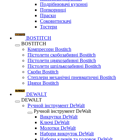
Подрібнювачі кухонні
Попкорниці
Праски
Соковитискачі
Тостери
BOSTITCH
BOSTITCH
Компресори Bostitch
Пістолети скобозабивні Bostitch
Пістолети цвяхозабивні Bostitch
Пістолети шпількозабивні Bostitch
Скоби Bostitch
Степлери механічні пневматичні Bostitch
Цвяхи Bostitch
DEWALT
DEWALT
Ручной інструмент DeWalt
Ручной інструмент DeWalt
Викрутки DeWalt
Ключі DeWalt
Молотки DeWalt
Набори викруток DeWalt
Набори ключів та головок DeWalt