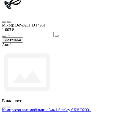
Міксер DeWALT DT4951
1 003 ₴
До кошика
Акції
В наявності
Компресор автомобільний 3-в-1 Stanley SXVI02001