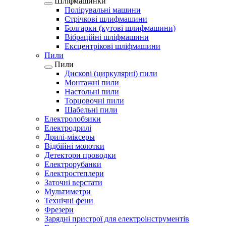
Шліфмашинки
Полірувальні машини
Стрічкові шлифмашини
Болгарки (кутові шлифмашини)
Вібраційні шліфмашини
Ексцентрікові шліфмашини
Пили
Пили
Дискові (циркулярні) пили
Монтажні пили
Настольні пили
Торцовочні пили
Шабельні пили
Електролобзики
Електродрилі
Дрилі-міксеры
Відбійні молотки
Детектори проводки
Електрорубанки
Електростеплери
Заточні верстати
Мультиметри
Технічні фени
Фрезери
Зарядні пристрої для електроінструментів