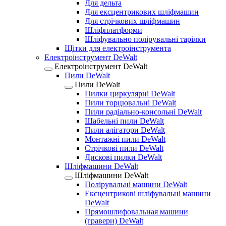
Для дельта
Для ексцентрикових шліфмашин
Для стрічкових шліфмашин
Шліфплатформи
Шліфувально полірувальні тарілки
Щітки для електроінструмента
Електроінструмент DeWalt
Електроінструмент DeWalt
Пили DeWalt
Пили DeWalt
Пилки циркулярні DeWalt
Пили торцювальні DeWalt
Пили радіально-консольні DeWalt
Шабельні пили DeWalt
Пили алігатори DeWalt
Монтажні пили DeWalt
Стрічкові пили DeWalt
Дискові пилки DeWalt
Шліфмашини DeWalt
Шліфмашини DeWalt
Полірувальні машини DeWalt
Ексцентрикові шліфувальні машини
DeWalt
Прямошлифовальная машини
(гравери) DeWalt