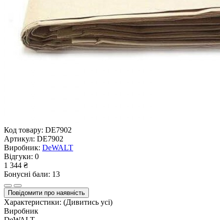
Код товару:
DE7902
Артикул:
DE7902
Виробник:
DeWALT
Відгуки:
0
1 344 ₴
Бонусні бали: 13
Повідомити про наявність
Характеристики:
(Дивитись усі)
Виробник
DeWALT