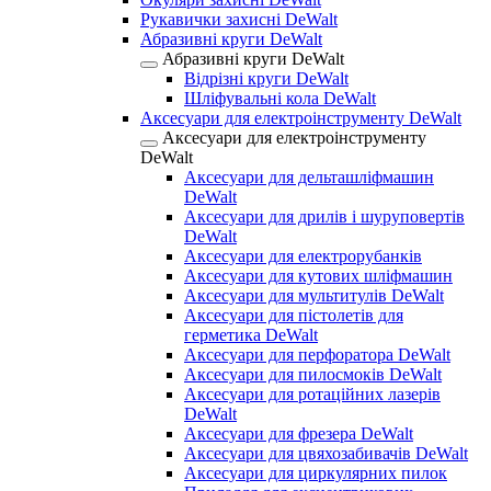
Рукавички захисні DeWalt
Абразивні круги DeWalt
Абразивні круги DeWalt
Відрізні круги DeWalt
Шліфувальні кола DeWalt
Аксесуари для електроінструменту DeWalt
Аксесуари для електроінструменту
DeWalt
Аксесуари для дельташліфмашин
DeWalt
Аксесуари для дрилів і шуруповертів
DeWalt
Аксесуари для електрорубанків
Аксесуари для кутових шліфмашин
Аксесуари для мультитулів DeWalt
Аксесуари для пістолетів для
герметика DeWalt
Аксесуари для перфоратора DeWalt
Аксесуари для пилосмоків DeWalt
Аксесуари для ротаційних лазерів
DeWalt
Аксесуари для фрезера DeWalt
Аксесуари для цвяхозабивачів DeWalt
Аксесуари для циркулярних пилок