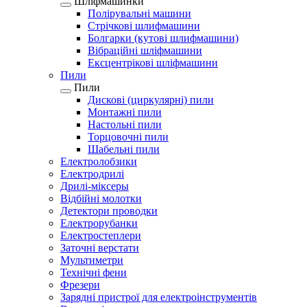
Шліфмашинки
Полірувальні машини
Стрічкові шлифмашини
Болгарки (кутові шлифмашини)
Вібраційні шліфмашини
Ексцентрікові шліфмашини
Пили
Пили
Дискові (циркулярні) пили
Монтажні пили
Настольні пили
Торцовочні пили
Шабельні пили
Електролобзики
Електродрилі
Дрилі-міксеры
Відбійні молотки
Детектори проводки
Електрорубанки
Електростеплери
Заточні верстати
Мультиметри
Технічні фени
Фрезери
Зарядні пристрої для електроінструментів