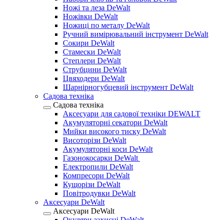
Ножі та леза DeWalt
Ножівки DeWalt
Ножиці по металу DeWalt
Ручний вимірювальний інструмент DeWalt
Сокири DeWalt
Стамески DeWalt
Степлери DeWalt
Струбцини DeWalt
Цвяходери DeWalt
Шарнірногубцевий інструмент DeWalt
Садова техніка
Садова техніка
Аксесуари для садової техніки DEWALT
Акумуляторні секатори DeWalt
Мийки високого тиску DeWalt
Висоторізи DeWalt
Акумуляторні коси DeWalt
Газонокосарки DeWalt
Електропили DeWalt
Компресори DeWalt
Кущорізи DeWalt
Повітродувки DeWalt
Аксесуари DeWalt
Аксесуари DeWalt
Окуляри захисні DeWalt