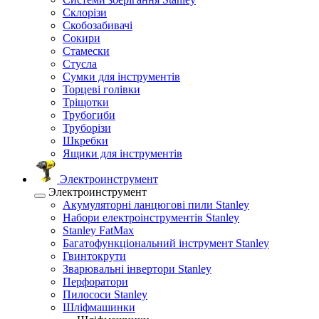
Склорізи
Скобозабивачі
Сокири
Стамески
Стусла
Сумки для інструментів
Торцеві голівки
Тріщотки
Трубогиби
Труборізи
Шкребки
Ящики для інструментів
Электроинструмент
Электроинструмент
Акумуляторні ланцюгові пили Stanley
Набори електроінструментів Stanley
Stanley FatMax
Багатофункціональний інструмент Stanley
Гвинтокрути
Зварювальні інвертори Stanley
Перфоратори
Пилососи Stanley
Шліфмашинки