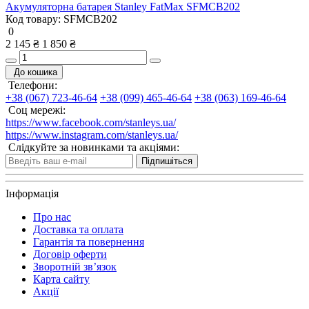
Акумуляторна батарея Stanley FatMax SFMCB202
Код товару:
SFMCB202
0
2 145 ₴
1 850 ₴
До кошика
Телефони:
+38 (067) 723-46-64
+38 (099) 465-46-64
+38 (063) 169-46-64
Соц мережі:
https://www.facebook.com/stanleys.ua/
https://www.instagram.com/stanleys.ua/
Слідкуйте за новинками та акціями:
Підпишіться
Інформація
Про нас
Доставка та оплата
Гарантія та повернення
Договір оферти
Зворотній зв’язок
Карта сайту
Акції