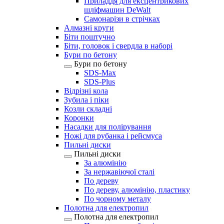
Приладдя для ексцентрикових
шліфмашин DeWalt
Самонарізи в стрічках
Алмазні круги
Біти поштучно
Біти, головок і свердла в наборі
Бури по бетону
Бури по бетону
SDS-Max
SDS-Plus
Відрізні кола
Зубила і піки
Козли складні
Коронки
Насадки для полірування
Ножі для рубанка і рейсмуса
Пильні диски
Пильні диски
За алюмінію
За нержавіючої сталі
По дереву
По дереву, алюмінію, пластику
По чорному металу
Полотна для електропил
Полотна для електропил