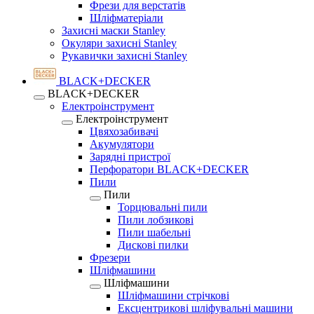
Фрези для верстатів
Шліфматеріали
Захисні маски Stanley
Окуляри захисні Stanley
Рукавички захисні Stanley
BLACK+DECKER
BLACK+DECKER
Електроінструмент
Електроінструмент
Цвяхозабивачі
Акумулятори
Зарядні пристрої
Перфоратори BLACK+DECKER
Пили
Пили
Торцювальні пили
Пили лобзикові
Пили шабельні
Дискові пилки
Фрезери
Шліфмашини
Шліфмашини
Шліфмашини стрічкові
Ексцентрикові шліфувальні машини