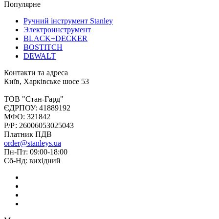
Популярне
Ручний інструмент Stanley
Электроинструмент
BLACK+DECKER
BOSTITCH
DEWALT
Контакти та адреса
Київ, Харківське шосе 53
ТОВ "Стан-Гард"
ЄДРПОУ: 41889192
МФО: 321842
Р/Р: 26006053025043
Платник ПДВ
order@stanleys.ua
Пн-Пт: 09:00-18:00
Сб-Нд: вихідний