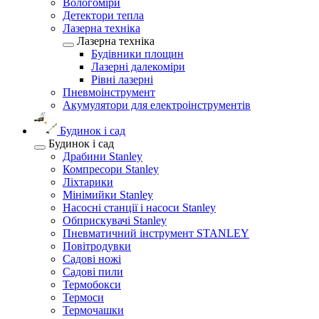
Вологоміри
Детектори тепла
Лазерна техніка
Лазерна техніка
Будівники площин
Лазерні далекоміри
Рівні лазерні
Пневмоінструмент
Акумулятори для електроінструментів
Будинок і сад
Будинок і сад
Драбини Stanley
Компресори Stanley
Ліхтарики
Мінімийки Stanley
Насосні станції і насоси Stanley
Обприскувачі Stanley
Пневматичний інструмент STANLEY
Повітродувки
Садові ножі
Садові пили
Термобокси
Термоси
Термочашки