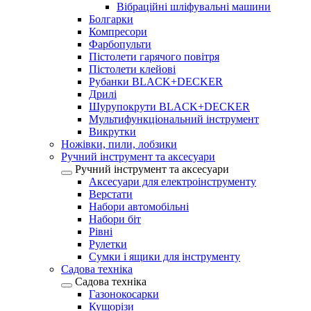
Вібраційні шліфувальні машини
Болгарки
Компресори
Фарбопульти
Пістолети гарячого повітря
Пістолети клейові
Рубанки BLACK+DECKER
Дрилі
Шурупокрути BLACK+DECKER
Мультифункціональний інструмент
Викрутки
Ножівки, пили, лобзики
Ручний інструмент та аксесуари
Ручний інструмент та аксесуари
Аксесуари для електроінструменту
Верстати
Набори автомобільні
Набори біт
Рівні
Рулетки
Сумки і ящики для інструменту
Садова техніка
Садова техніка
Газонокосарки
Кущорізи