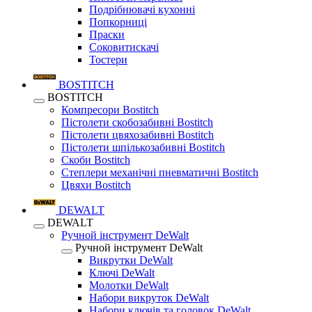
Подрібнювачі кухонні
Попкорниці
Праски
Соковитискачі
Тостери
BOSTITCH
BOSTITCH
Компресори Bostitch
Пістолети скобозабивні Bostitch
Пістолети цвяхозабивні Bostitch
Пістолети шпількозабивні Bostitch
Скоби Bostitch
Степлери механічні пневматичні Bostitch
Цвяхи Bostitch
DEWALT
DEWALT
Ручной інструмент DeWalt
Ручной інструмент DeWalt
Викрутки DeWalt
Ключі DeWalt
Молотки DeWalt
Набори викруток DeWalt
Набори ключів та головок DeWalt