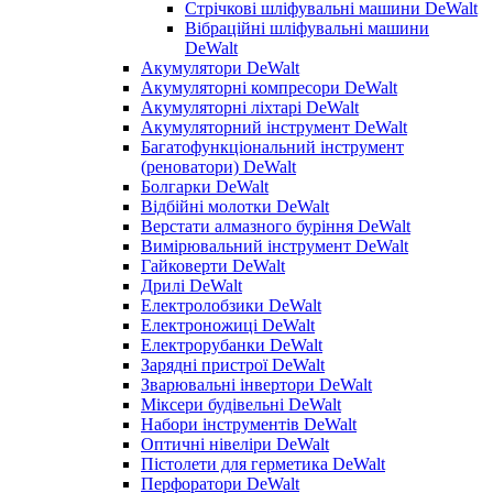
Стрічкові шліфувальні машини DeWalt
Вібраційні шліфувальні машини
DeWalt
Акумулятори DeWalt
Акумуляторні компресори DeWalt
Акумуляторні ліхтарі DeWalt
Акумуляторний інструмент DeWalt
Багатофункціональний інструмент
(реноватори) DeWalt
Болгарки DeWalt
Відбійні молотки DeWalt
Верстати алмазного буріння DeWalt
Вимірювальний інструмент DeWalt
Гайковерти DeWalt
Дрилі DeWalt
Електролобзики DeWalt
Електроножиці DeWalt
Електрорубанки DeWalt
Зарядні пристрої DeWalt
Зварювальні інвертори DeWalt
Міксери будівельні DeWalt
Набори інструментів DeWalt
Оптичні нівеліри DeWalt
Пістолети для герметика DeWalt
Перфоратори DeWalt