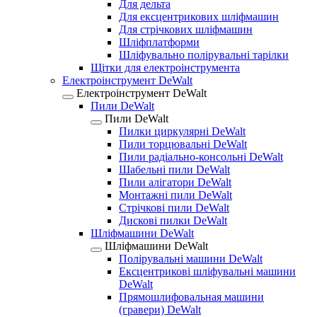
Для дельта
Для ексцентрикових шліфмашин
Для стрічкових шліфмашин
Шліфплатформи
Шліфувально полірувальні тарілки
Щітки для електроінструмента
Електроінструмент DeWalt
Електроінструмент DeWalt
Пили DeWalt
Пили DeWalt
Пилки циркулярні DeWalt
Пили торцювальні DeWalt
Пили радіально-консольні DeWalt
Шабельні пили DeWalt
Пили алігатори DeWalt
Монтажні пили DeWalt
Стрічкові пили DeWalt
Дискові пилки DeWalt
Шліфмашини DeWalt
Шліфмашини DeWalt
Полірувальні машини DeWalt
Ексцентрикові шліфувальні машини
DeWalt
Прямошлифовальная машини
(гравери) DeWalt