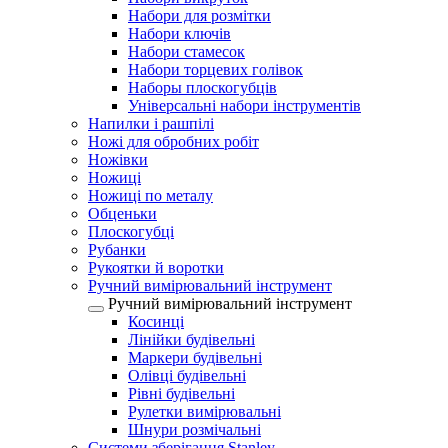
Набори для розмітки
Набори ключів
Набори стамесок
Набори торцевих голівок
Наборы плоскогубців
Універсальні набори інструментів
Напилки і рашпілі
Ножі для обробних робіт
Ножівки
Ножиці
Ножиці по металу
Обценьки
Плоскогубці
Рубанки
Рукоятки й воротки
Ручний вимірювальний інструмент
Ручний вимірювальний інструмент
Косинці
Лінійки будівельні
Маркери будівельні
Олівці будівельні
Рівні будівельні
Рулетки вимірювальні
Шнури розмічальні
Системи зберігання Stanley