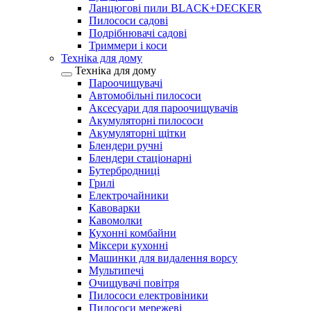
Ланцюгові пили BLACK+DECKER
Пилососи садові
Подрібнювачі садові
Триммери і коси
Техніка для дому
Техніка для дому
Пароочищувачі
Автомобільні пилососи
Аксесуари для пароочищувачів
Акумуляторні пилососи
Акумуляторні щітки
Блендери ручні
Блендери стаціонарні
Бутербродниці
Грилі
Електрочайники
Кавоварки
Кавомолки
Кухонні комбайни
Міксери кухонні
Машинки для видалення ворсу
Мультипечі
Очищувачі повітря
Пилососи електровіники
Пилососи мережеві