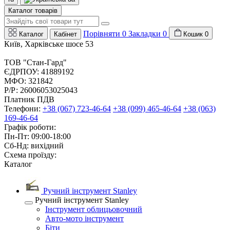
Каталог товарів
Порівняти
0
Закладки
0
Каталог
Кабінет
Кошик
0
Київ, Харківське шосе 53
ТОВ "Стан-Гард"
ЄДРПОУ: 41889192
МФО: 321842
Р/Р: 26006053025043
Платник ПДВ
Телефони:
+38 (067) 723-46-64
+38 (099) 465-46-64
+38 (063)
169-46-64
Графік роботи:
Пн-Пт: 09:00-18:00
Сб-Нд: вихідний
Схема проїзду:
Каталог
Ручний інструмент Stanley
Ручний інструмент Stanley
Інструмент облицьовочний
Авто-мото інструмент
Біти