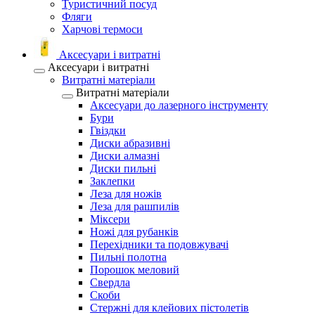
Туристичний посуд
Фляги
Харчові термоси
Аксесуари і витратні
Аксесуари і витратні
Витратні матеріали
Витратні матеріали
Аксесуари до лазерного інструменту
Бури
Гвіздки
Диски абразивні
Диски алмазні
Диски пильні
Заклепки
Леза для ножів
Леза для рашпилів
Міксери
Ножі для рубанків
Перехідники та подовжувачі
Пильні полотна
Порошок меловий
Свердла
Скоби
Стержні для клейових пістолетів