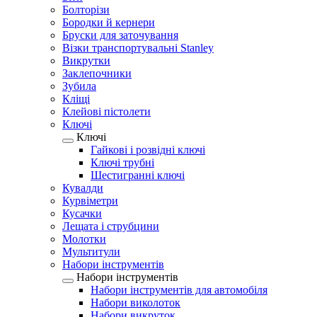
Болторізи
Бородки й кернери
Бруски для заточування
Візки транспортувальні Stanley
Викрутки
Заклепочники
Зубила
Кліщі
Клейові пістолети
Ключі
Ключі
Гайкові і розвідні ключі
Ключі трубні
Шестигранні ключі
Кувалди
Курвіметри
Кусачки
Лещата і струбцини
Молотки
Мультитули
Набори інструментів
Набори інструментів
Набори інструментів для автомобіля
Набори виколоток
Набори викруток