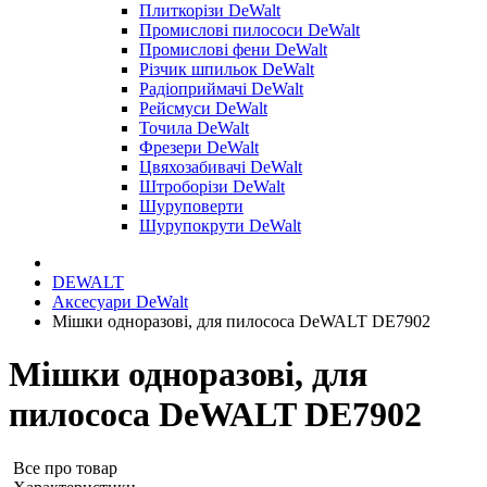
Плиткорізи DeWalt
Промислові пилососи DeWalt
Промислові фени DeWalt
Різчик шпильок DeWalt
Радіоприймачі DeWalt
Рейсмуси DeWalt
Точила DeWalt
Фрезери DeWalt
Цвяхозабивачі DeWalt
Штроборізи DeWalt
Шуруповерти
Шурупокрути DeWalt
DEWALT
Аксесуари DeWalt
Мішки одноразові, для пилососа DeWALT DE7902
Мішки одноразові, для
пилососа DeWALT DE7902
Все про товар