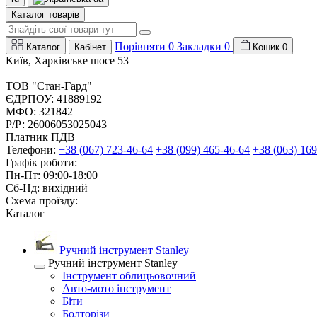
Каталог товарів
Порівняти
0
Закладки
0
Каталог
Кабінет
Кошик
0
Київ, Харківське шосе 53
ТОВ "Стан-Гард"
ЄДРПОУ: 41889192
МФО: 321842
Р/Р: 26006053025043
Платник ПДВ
Телефони:
+38 (067) 723-46-64
+38 (099) 465-46-64
+38 (063) 169
Графік роботи:
Пн-Пт: 09:00-18:00
Сб-Нд: вихідний
Схема проїзду:
Каталог
Ручний інструмент Stanley
Ручний інструмент Stanley
Інструмент облицьовочний
Авто-мото інструмент
Біти
Болторізи