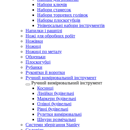
Набори ключів
Набори стамесок
Набори торцевих голівок
Наборы плоскогубців
Універсальні набори інструментів
Напилки і рашпілі
Ножі для обробних робіт
Ножівки
Ножиці
Ножиці по металу
Обценьки
Плоскогубці
Рубанки
Рукоятки й воротки
Ручний вимірювальний інструмент
Ручний вимірювальний інструмент
Косинці
Лінійки будівельні
Маркери будівельні
Олівці будівельні
Рівні будівельні
Рулетки вимірювальні
Шнури розмічальні
Системи зберігання Stanley
Склорізи