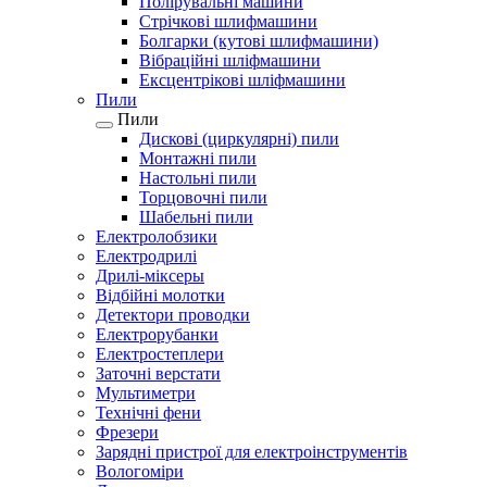
Полірувальні машини
Стрічкові шлифмашини
Болгарки (кутові шлифмашини)
Вібраційні шліфмашини
Ексцентрікові шліфмашини
Пили
Пили
Дискові (циркулярні) пили
Монтажні пили
Настольні пили
Торцовочні пили
Шабельні пили
Електролобзики
Електродрилі
Дрилі-міксеры
Відбійні молотки
Детектори проводки
Електрорубанки
Електростеплери
Заточні верстати
Мультиметри
Технічні фени
Фрезери
Зарядні пристрої для електроінструментів
Вологоміри