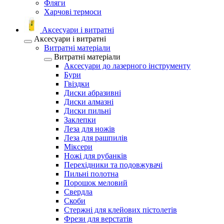
Фляги
Харчові термоси
Аксесуари і витратні
Аксесуари і витратні
Витратні матеріали
Витратні матеріали
Аксесуари до лазерного інструменту
Бури
Гвіздки
Диски абразивні
Диски алмазні
Диски пильні
Заклепки
Леза для ножів
Леза для рашпилів
Міксери
Ножі для рубанків
Перехідники та подовжувачі
Пильні полотна
Порошок меловий
Свердла
Скоби
Стержні для клейових пістолетів
Фрези для верстатів