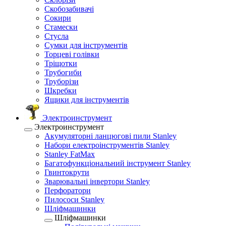
Скобозабивачі
Сокири
Стамески
Стусла
Сумки для інструментів
Торцеві голівки
Тріщотки
Трубогиби
Труборізи
Шкребки
Ящики для інструментів
Электроинструмент
Электроинструмент
Акумуляторні ланцюгові пили Stanley
Набори електроінструментів Stanley
Stanley FatMax
Багатофункціональний інструмент Stanley
Гвинтокрути
Зварювальні інвертори Stanley
Перфоратори
Пилососи Stanley
Шліфмашинки
Шліфмашинки