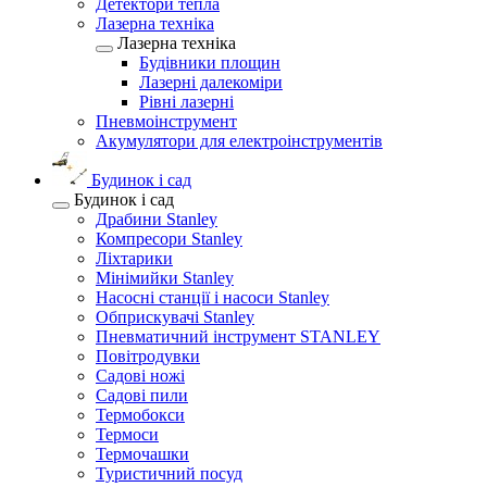
Детектори тепла
Лазерна техніка
Лазерна техніка
Будівники площин
Лазерні далекоміри
Рівні лазерні
Пневмоінструмент
Акумулятори для електроінструментів
Будинок і сад
Будинок і сад
Драбини Stanley
Компресори Stanley
Ліхтарики
Мінімийки Stanley
Насосні станції і насоси Stanley
Обприскувачі Stanley
Пневматичний інструмент STANLEY
Повітродувки
Садові ножі
Садові пили
Термобокси
Термоси
Термочашки
Туристичний посуд