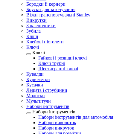
Бородки й кернери
Бруски для заточування
Візки транспортувальні Stanley
Викрутки
Заклепочники
Зубила
Кліщі
Клейові пістолети
Ключі
Ключі
Гайкові і розвідні ключі
Ключі трубні
Шестигранні ключі
Кувалди
Курвіметри
Кусачки
Лещата і струбцини
Молотки
Мультитули
Набори інструментів
Набори інструментів
Набори інструментів для автомобіля
Набори виколоток
Набори викруток
Набори для розмітки