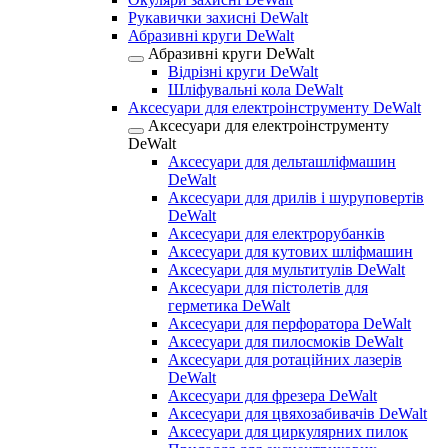
Рукавички захисні DeWalt
Абразивні круги DeWalt
Абразивні круги DeWalt
Відрізні круги DeWalt
Шліфувальні кола DeWalt
Аксесуари для електроінструменту DeWalt
Аксесуари для електроінструменту
DeWalt
Аксесуари для дельташліфмашин
DeWalt
Аксесуари для дрилів і шуруповертів
DeWalt
Аксесуари для електрорубанків
Аксесуари для кутових шліфмашин
Аксесуари для мультитулів DeWalt
Аксесуари для пістолетів для
герметика DeWalt
Аксесуари для перфоратора DeWalt
Аксесуари для пилосмоків DeWalt
Аксесуари для ротаційних лазерів
DeWalt
Аксесуари для фрезера DeWalt
Аксесуари для цвяхозабивачів DeWalt
Аксесуари для циркулярних пилок