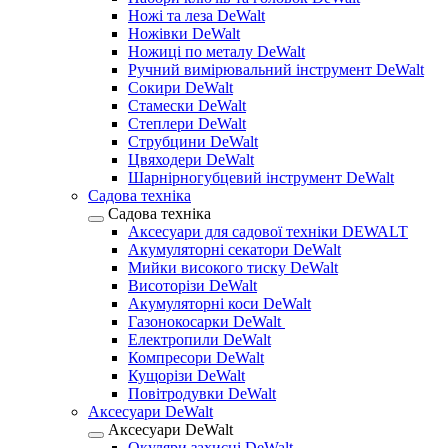
Ножі та леза DeWalt
Ножівки DeWalt
Ножиці по металу DeWalt
Ручний вимірювальний інструмент DeWalt
Сокири DeWalt
Стамески DeWalt
Степлери DeWalt
Струбцини DeWalt
Цвяходери DeWalt
Шарнірногубцевий інструмент DeWalt
Садова техніка
Садова техніка
Аксесуари для садової техніки DEWALT
Акумуляторні секатори DeWalt
Мийки високого тиску DeWalt
Висоторізи DeWalt
Акумуляторні коси DeWalt
Газонокосарки DeWalt
Електропили DeWalt
Компресори DeWalt
Кущорізи DeWalt
Повітродувки DeWalt
Аксесуари DeWalt
Аксесуари DeWalt
Окуляри захисні DeWalt