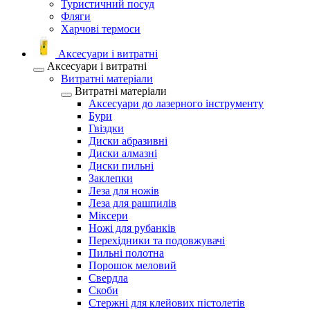
Туристичний посуд
Фляги
Харчові термоси
Аксесуари і витратні
Аксесуари і витратні
Витратні матеріали
Витратні матеріали
Аксесуари до лазерного інструменту
Бури
Гвіздки
Диски абразивні
Диски алмазні
Диски пильні
Заклепки
Леза для ножів
Леза для рашпилів
Міксери
Ножі для рубанків
Перехідники та подовжувачі
Пильні полотна
Порошок меловий
Свердла
Скоби
Стержні для клейових пістолетів