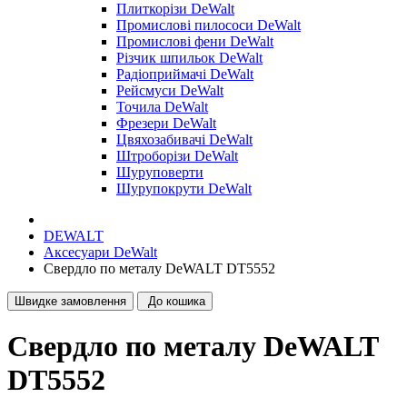
Плиткорізи DeWalt
Промислові пилососи DeWalt
Промислові фени DeWalt
Різчик шпильок DeWalt
Радіоприймачі DeWalt
Рейсмуси DeWalt
Точила DeWalt
Фрезери DeWalt
Цвяхозабивачі DeWalt
Штроборізи DeWalt
Шуруповерти
Шурупокрути DeWalt
DEWALT
Аксесуари DeWalt
Свердло по металу DeWALT DT5552
Швидке замовлення
До кошика
Свердло по металу DeWALT
DT5552