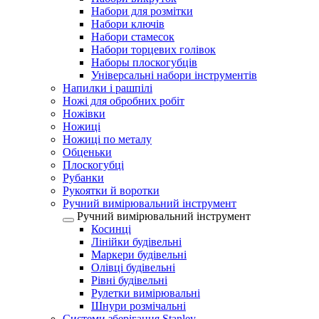
Набори для розмітки
Набори ключів
Набори стамесок
Набори торцевих голівок
Наборы плоскогубців
Універсальні набори інструментів
Напилки і рашпілі
Ножі для обробних робіт
Ножівки
Ножиці
Ножиці по металу
Обценьки
Плоскогубці
Рубанки
Рукоятки й воротки
Ручний вимірювальний інструмент
Ручний вимірювальний інструмент
Косинці
Лінійки будівельні
Маркери будівельні
Олівці будівельні
Рівні будівельні
Рулетки вимірювальні
Шнури розмічальні
Системи зберігання Stanley