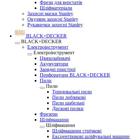
Фрези для верстатів
Шліфматеріали
Захисні маски Stanley
Окуляри захисні Stanley
Рукавички захисні Stanley
BLACK+DECKER
BLACK+DECKER
Електроінструмент
Електроінструмент
Цвяхозабивачі
Акумулятори
Зарядні пристрої
Перфоратори BLACK+DECKER
Пили
Пили
Торцювальні пили
Пили лобзикові
Пили шабельні
Дискові пилки
Фрезери
Шліфмашини
Шліфмашини
Шліфмашини стрічкові
Ексцентрикові шліфувальні машини