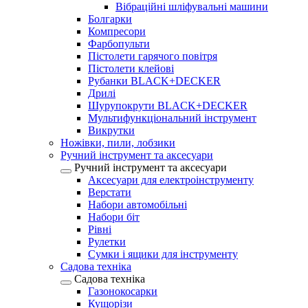
Вібраційні шліфувальні машини
Болгарки
Компресори
Фарбопульти
Пістолети гарячого повітря
Пістолети клейові
Рубанки BLACK+DECKER
Дрилі
Шурупокрути BLACK+DECKER
Мультифункціональний інструмент
Викрутки
Ножівки, пили, лобзики
Ручний інструмент та аксесуари
Ручний інструмент та аксесуари
Аксесуари для електроінструменту
Верстати
Набори автомобільні
Набори біт
Рівні
Рулетки
Сумки і ящики для інструменту
Садова техніка
Садова техніка
Газонокосарки
Кущорізи