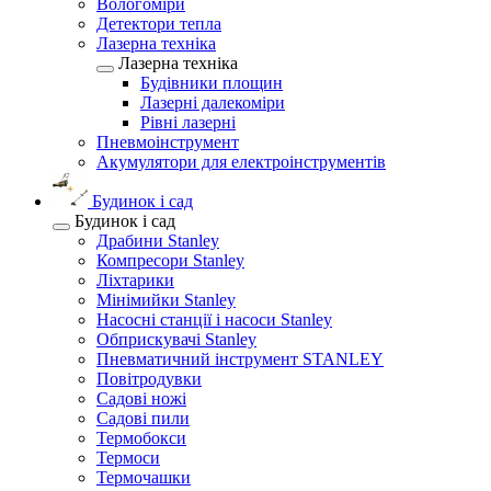
Вологоміри
Детектори тепла
Лазерна техніка
Лазерна техніка
Будівники площин
Лазерні далекоміри
Рівні лазерні
Пневмоінструмент
Акумулятори для електроінструментів
Будинок і сад
Будинок і сад
Драбини Stanley
Компресори Stanley
Ліхтарики
Мінімийки Stanley
Насосні станції і насоси Stanley
Обприскувачі Stanley
Пневматичний інструмент STANLEY
Повітродувки
Садові ножі
Садові пили
Термобокси
Термоси
Термочашки