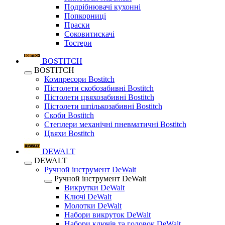
Подрібнювачі кухонні
Попкорниці
Праски
Соковитискачі
Тостери
BOSTITCH
BOSTITCH
Компресори Bostitch
Пістолети скобозабивні Bostitch
Пістолети цвяхозабивні Bostitch
Пістолети шпількозабивні Bostitch
Скоби Bostitch
Степлери механічні пневматичні Bostitch
Цвяхи Bostitch
DEWALT
DEWALT
Ручной інструмент DeWalt
Ручной інструмент DeWalt
Викрутки DeWalt
Ключі DeWalt
Молотки DeWalt
Набори викруток DeWalt
Набори ключів та головок DeWalt