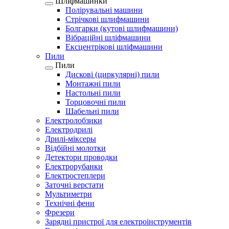
Шліфмашинки
Полірувальні машини
Стрічкові шлифмашини
Болгарки (кутові шлифмашини)
Вібраційні шліфмашини
Ексцентрікові шліфмашини
Пили
Пили
Дискові (циркулярні) пили
Монтажні пили
Настольні пили
Торцовочні пили
Шабельні пили
Електролобзики
Електродрилі
Дрилі-міксеры
Відбійні молотки
Детектори проводки
Електрорубанки
Електростеплери
Заточні верстати
Мультиметри
Технічні фени
Фрезери
Зарядні пристрої для електроінструментів