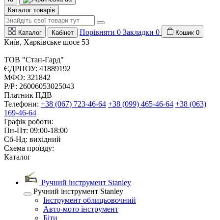
Каталог товарів
Порівняти
0
Закладки
0
Каталог
Кабінет
Кошик
0
Київ, Харківське шосе 53
ТОВ "Стан-Гард"
ЄДРПОУ: 41889192
МФО: 321842
Р/Р: 26006053025043
Платник ПДВ
Телефони:
+38 (067) 723-46-64
+38 (099) 465-46-64
+38 (063)
169-46-64
Графік роботи:
Пн-Пт: 09:00-18:00
Сб-Нд: вихідний
Схема проїзду:
Каталог
Ручний інструмент Stanley
Ручний інструмент Stanley
Інструмент облицьовочний
Авто-мото інструмент
Біти