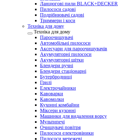
Ланцюгові пили BLACK+DECKER
Пилососи садові
Подрібнювачі садові
Триммери і коси
Техніка для дому
Техніка для дому
Пароочищувачі
Автомобільні пилососи
Аксесуари для пароочищувачів
Акумуляторні пилососи
Акумуляторні щітки
Блендери ручні
Блендери стаціонарні
Бутербродниці
Грилі
Електрочайники
Кавоварки
Кавомолки
Кухонні комбайни
Міксери кухонні
Машинки для видалення ворсу
Мультипечі
Очищувачі повітря
Пилососи електровіники
Пилососи мережеві