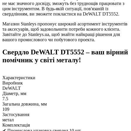
не має значного досвіду, зможуть без труднощів працювати з
цим інструментом. В будь-якій ситуації, пов'язаній із
свердлінням, ви зможете покластися на DeWALT DT5552.
Магазин Stanleys пропонує широкий асортимент інструментів
та аксесуарів, щоб задовольнити потреби кожного клієнта.
Завітайте до Stanleys.ua, щоб знайти найкращі рішення для
вашого промислового чи побутового проекта.
Свердло DeWALT DT5552 – ваш вірний
помічник у світі металу!
Характеристики
Виробник
DeWALT
Діаметр, мм
7.5
Загальна довжина, мм
109
Застосування
метал
Комплектація
✔ Промислова упаковка свердел 10 шт.