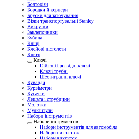
Болторізи
Бородки й кернери
Бруски для заточування
Візки транспортувальні Stanley
Викрутки
Заклепочники
Зубила
Кліщі
Клейові пістолети
Ключі
Ключі
Гайкові і розвідні ключі
Ключі трубні
Шестигранні ключі
Кувалди
Курвіметри
Кусачки
Лещата і струбцини
Молотки
Мультитули
Набори інструментів
Набори інструментів
Набори інструментів для автомобіля
Набори виколоток
Набори викруток