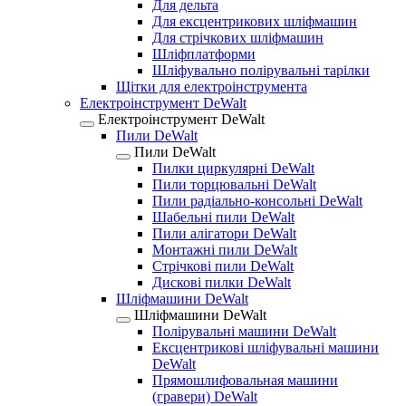
Для дельта
Для ексцентрикових шліфмашин
Для стрічкових шліфмашин
Шліфплатформи
Шліфувально полірувальні тарілки
Щітки для електроінструмента
Електроінструмент DeWalt
Електроінструмент DeWalt
Пили DeWalt
Пили DeWalt
Пилки циркулярні DeWalt
Пили торцювальні DeWalt
Пили радіально-консольні DeWalt
Шабельні пили DeWalt
Пили алігатори DeWalt
Монтажні пили DeWalt
Стрічкові пили DeWalt
Дискові пилки DeWalt
Шліфмашини DeWalt
Шліфмашини DeWalt
Полірувальні машини DeWalt
Ексцентрикові шліфувальні машини
DeWalt
Прямошлифовальная машини
(гравери) DeWalt