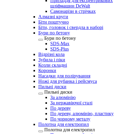
Приладдя для ексцентрикових
шліфмашин DeWalt
Самонарізи в стрічках
Алмазні круги
Біти поштучно
Біти, головок і свердла в наборі
Бури по бетону
Бури по бетону
SDS-Max
SDS-Plus
Відрізні кола
Зубила і піки
Козли складні
Коронки
Насадки для полірування
Ножі для рубанка і рейсмуса
Пильні диски
Пильні диски
За алюмінію
За нержавіючої сталі
По дереву
По дереву, алюмінію, пластику
По чорному металу
Полотна для електропил
Полотна для електропил