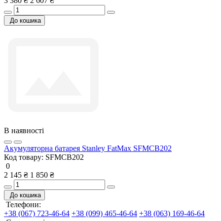
3 380 ₴
2 607 ₴
До кошика
В наявності
Акумуляторна батарея Stanley FatMax SFMCB202
Код товару:
SFMCB202
0
2 145 ₴
1 850 ₴
До кошика
Телефони:
+38 (067) 723-46-64
+38 (099) 465-46-64
+38 (063) 169-46-64