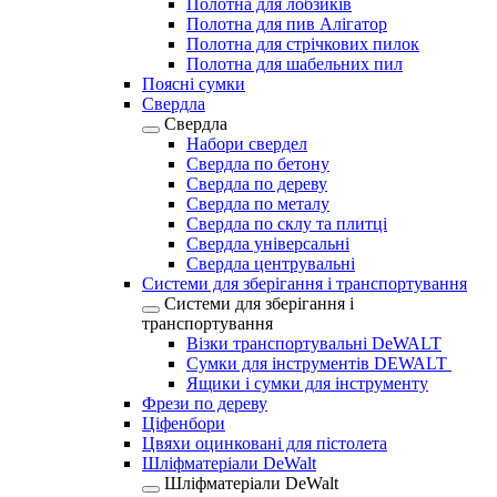
Полотна для лобзиків
Полотна для пив Алігатор
Полотна для стрічкових пилок
Полотна для шабельних пил
Поясні сумки
Свердла
Свердла
Набори свердел
Свердла по бетону
Свердла по дереву
Свердла по металу
Свердла по склу та плитці
Свердла універсальні
Свердла центрувальні
Системи для зберігання і транспортування
Системи для зберігання і
транспортування
Візки транспортувальні DeWALT
Сумки для інструментів DEWALT
Ящики і сумки для інструменту
Фрези по дереву
Ціфенбори
Цвяхи оцинковані для пістолета
Шліфматеріали DeWalt
Шліфматеріали DeWalt