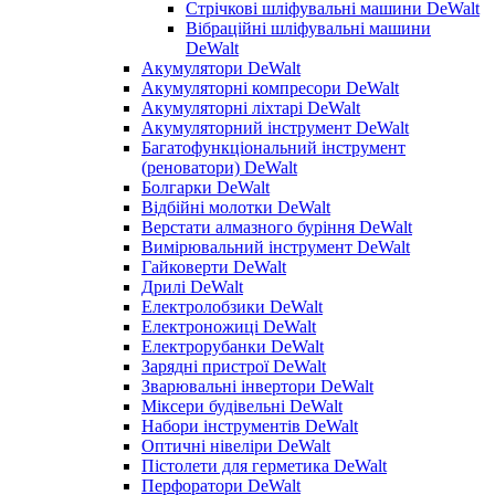
Стрічкові шліфувальні машини DeWalt
Вібраційні шліфувальні машини
DeWalt
Акумулятори DeWalt
Акумуляторні компресори DeWalt
Акумуляторні ліхтарі DeWalt
Акумуляторний інструмент DeWalt
Багатофункціональний інструмент
(реноватори) DeWalt
Болгарки DeWalt
Відбійні молотки DeWalt
Верстати алмазного буріння DeWalt
Вимірювальний інструмент DeWalt
Гайковерти DeWalt
Дрилі DeWalt
Електролобзики DeWalt
Електроножиці DeWalt
Електрорубанки DeWalt
Зарядні пристрої DeWalt
Зварювальні інвертори DeWalt
Міксери будівельні DeWalt
Набори інструментів DeWalt
Оптичні нівеліри DeWalt
Пістолети для герметика DeWalt
Перфоратори DeWalt