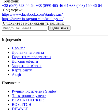
Телефони:
+38 (067) 723-46-64
+38 (099) 465-46-64
+38 (063) 169-46-64
Соц мережі:
https://www.facebook.com/stanleys.ua/
https://www.instagram.com/stanleys.ua/
Слідкуйте за новинками та акціями:
Підпишіться
Інформація
Про нас
Доставка та оплата
Гарантія та повернення
Договір оферти
Зворотній зв’язок
Карта сайту
Акції
Популярне
Ручний інструмент Stanley
Электроинструмент
BLACK+DECKER
BOSTITCH
DEWALT