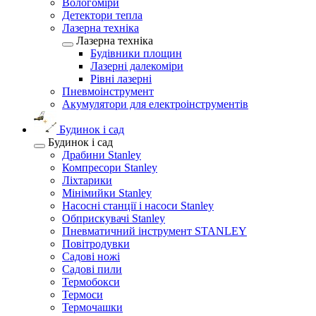
Вологоміри
Детектори тепла
Лазерна техніка
Лазерна техніка
Будівники площин
Лазерні далекоміри
Рівні лазерні
Пневмоінструмент
Акумулятори для електроінструментів
Будинок і сад
Будинок і сад
Драбини Stanley
Компресори Stanley
Ліхтарики
Мінімийки Stanley
Насосні станції і насоси Stanley
Обприскувачі Stanley
Пневматичний інструмент STANLEY
Повітродувки
Садові ножі
Садові пили
Термобокси
Термоси
Термочашки