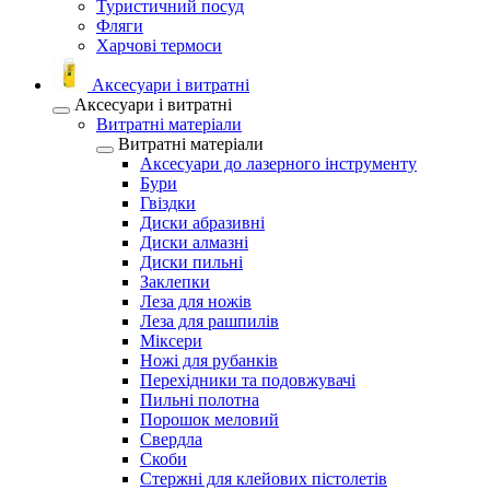
Туристичний посуд
Фляги
Харчові термоси
Аксесуари і витратні
Аксесуари і витратні
Витратні матеріали
Витратні матеріали
Аксесуари до лазерного інструменту
Бури
Гвіздки
Диски абразивні
Диски алмазні
Диски пильні
Заклепки
Леза для ножів
Леза для рашпилів
Міксери
Ножі для рубанків
Перехідники та подовжувачі
Пильні полотна
Порошок меловий
Свердла
Скоби
Стержні для клейових пістолетів