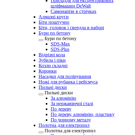
Приладдя для ексцентрикових
шліфмашин DeWalt
Самонарізи в стрічках
Алмазні круги
Біти поштучно
Біти, головок і свердла в наборі
Бури по бетону
Бури по бетону
SDS-Max
SDS-Plus
Відрізні кола
Зубила і піки
Козли складні
Коронки
Насадки для полірування
Ножі для рубанка і рейсмуса
Пильні диски
Пильні диски
За алюмінію
За нержавіючої сталі
По дереву
По дереву, алюмінію, пластику
По чорному металу
Полотна для електропил
Полотна для електропил