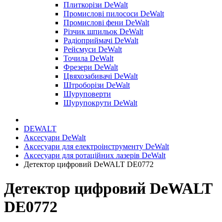
Плиткорізи DeWalt
Промислові пилососи DeWalt
Промислові фени DeWalt
Різчик шпильок DeWalt
Радіоприймачі DeWalt
Рейсмуси DeWalt
Точила DeWalt
Фрезери DeWalt
Цвяхозабивачі DeWalt
Штроборізи DeWalt
Шуруповерти
Шурупокрути DeWalt
DEWALT
Аксесуари DeWalt
Аксесуари для електроінструменту DeWalt
Аксесуари для ротаційних лазерів DeWalt
Детектор цифровий DeWALT DE0772
Детектор цифровий DeWALT
DE0772