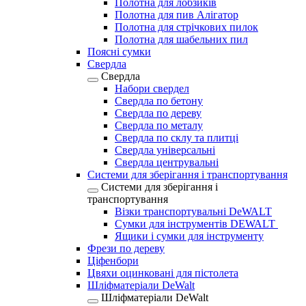
Полотна для лобзиків
Полотна для пив Алігатор
Полотна для стрічкових пилок
Полотна для шабельних пил
Поясні сумки
Свердла
Свердла
Набори свердел
Свердла по бетону
Свердла по дереву
Свердла по металу
Свердла по склу та плитці
Свердла універсальні
Свердла центрувальні
Системи для зберігання і транспортування
Системи для зберігання і
транспортування
Візки транспортувальні DeWALT
Сумки для інструментів DEWALT
Ящики і сумки для інструменту
Фрези по дереву
Ціфенбори
Цвяхи оцинковані для пістолета
Шліфматеріали DeWalt
Шліфматеріали DeWalt