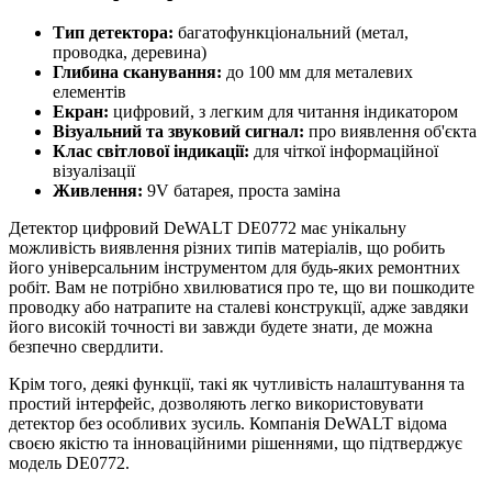
Тип детектора:
багатофункціональний (метал,
проводка, деревина)
Глибина сканування:
до 100 мм для металевих
елементів
Екран:
цифровий, з легким для читання індикатором
Візуальний та звуковий сигнал:
про виявлення об'єкта
Клас світлової індикації:
для чіткої інформаційної
візуалізації
Живлення:
9V батарея, проста заміна
Детектор цифровий DeWALT DE0772 має унікальну
можливість виявлення різних типів матеріалів, що робить
його універсальним інструментом для будь-яких ремонтних
робіт. Вам не потрібно хвилюватися про те, що ви пошкодите
проводку або натрапите на сталеві конструкції, адже завдяки
його високій точності ви завжди будете знати, де можна
безпечно свердлити.
Крім того, деякі функції, такі як чутливість налаштування та
простий інтерфейс, дозволяють легко використовувати
детектор без особливих зусиль. Компанія DeWALT відома
своєю якістю та інноваційними рішеннями, що підтверджує
модель DE0772.