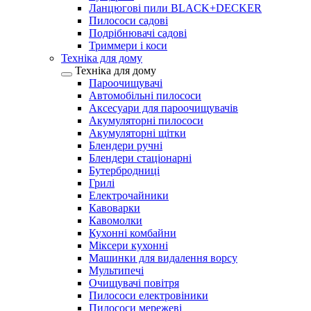
Ланцюгові пили BLACK+DECKER
Пилососи садові
Подрібнювачі садові
Триммери і коси
Техніка для дому
Техніка для дому
Пароочищувачі
Автомобільні пилососи
Аксесуари для пароочищувачів
Акумуляторні пилососи
Акумуляторні щітки
Блендери ручні
Блендери стаціонарні
Бутербродниці
Грилі
Електрочайники
Кавоварки
Кавомолки
Кухонні комбайни
Міксери кухонні
Машинки для видалення ворсу
Мультипечі
Очищувачі повітря
Пилососи електровіники
Пилососи мережеві