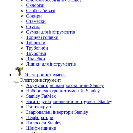
Склорізи
Скобозабивачі
Сокири
Стамески
Стусла
Сумки для інструментів
Торцеві голівки
Тріщотки
Трубогиби
Труборізи
Шкребки
Ящики для інструментів
Электроинструмент
Электроинструмент
Акумуляторні ланцюгові пили Stanley
Набори електроінструментів Stanley
Stanley FatMax
Багатофункціональний інструмент Stanley
Гвинтокрути
Зварювальні інвертори Stanley
Перфоратори
Пилососи Stanley
Шліфмашинки