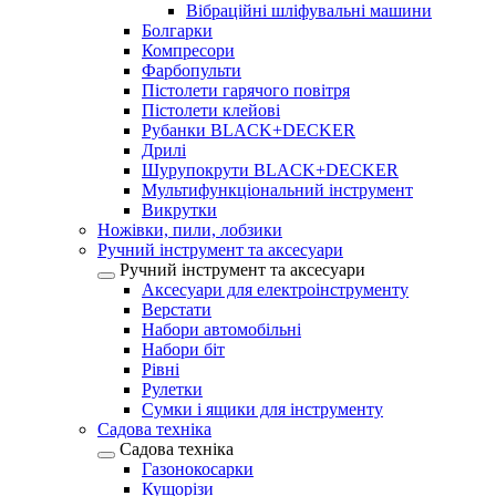
Вібраційні шліфувальні машини
Болгарки
Компресори
Фарбопульти
Пістолети гарячого повітря
Пістолети клейові
Рубанки BLACK+DECKER
Дрилі
Шурупокрути BLACK+DECKER
Мультифункціональний інструмент
Викрутки
Ножівки, пили, лобзики
Ручний інструмент та аксесуари
Ручний інструмент та аксесуари
Аксесуари для електроінструменту
Верстати
Набори автомобільні
Набори біт
Рівні
Рулетки
Сумки і ящики для інструменту
Садова техніка
Садова техніка
Газонокосарки
Кущорізи