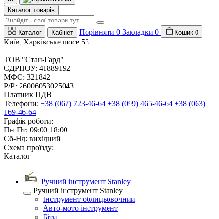
Каталог товарів
Порівняти
0
Закладки
0
Каталог
Кабінет
Кошик
0
Київ, Харківське шосе 53
ТОВ "Стан-Гард"
ЄДРПОУ: 41889192
МФО: 321842
Р/Р: 26006053025043
Платник ПДВ
Телефони:
+38 (067) 723-46-64
+38 (099) 465-46-64
+38 (063)
169-46-64
Графік роботи:
Пн-Пт: 09:00-18:00
Сб-Нд: вихідний
Схема проїзду:
Каталог
Ручний інструмент Stanley
Ручний інструмент Stanley
Інструмент облицьовочний
Авто-мото інструмент
Біти