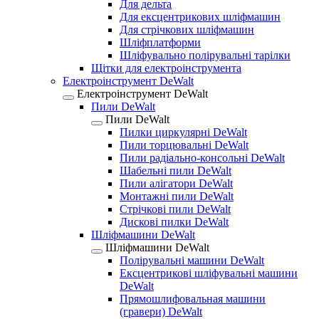
Для дельта
Для ексцентрикових шліфмашин
Для стрічкових шліфмашин
Шліфплатформи
Шліфувально полірувальні тарілки
Щітки для електроінструмента
Електроінструмент DeWalt
Електроінструмент DeWalt
Пили DeWalt
Пили DeWalt
Пилки циркулярні DeWalt
Пили торцювальні DeWalt
Пили радіально-консольні DeWalt
Шабельні пили DeWalt
Пили алігатори DeWalt
Монтажні пили DeWalt
Стрічкові пили DeWalt
Дискові пилки DeWalt
Шліфмашини DeWalt
Шліфмашини DeWalt
Полірувальні машини DeWalt
Ексцентрикові шліфувальні машини
DeWalt
Прямошлифовальная машини
(гравери) DeWalt