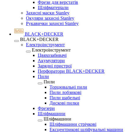
Фрези для верстатів
Шліфматеріали
Захисні маски Stanley
Окуляри захисні Stanley
Рукавички захисні Stanley
BLACK+DECKER
BLACK+DECKER
Електроінструмент
Електроінструмент
Цвяхозабивачі
Акумулятори
Зарядні пристрої
Перфоратори BLACK+DECKER
Пили
Пили
Торцювальні пили
Пили лобзикові
Пили шабельні
Дискові пилки
Фрезери
Шліфмашини
Шліфмашини
Шліфмашини стрічкові
Ексцентрикові шліфувальні машини