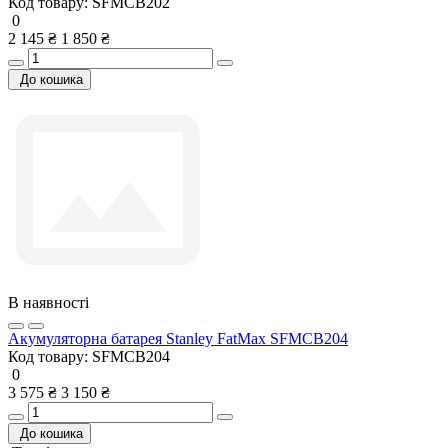
Код товару:
SFMCB202
0
2 145 ₴
1 850 ₴
До кошика
В наявності
Акумуляторна батарея Stanley FatMax SFMCB204
Код товару:
SFMCB204
0
3 575 ₴
3 150 ₴
До кошика