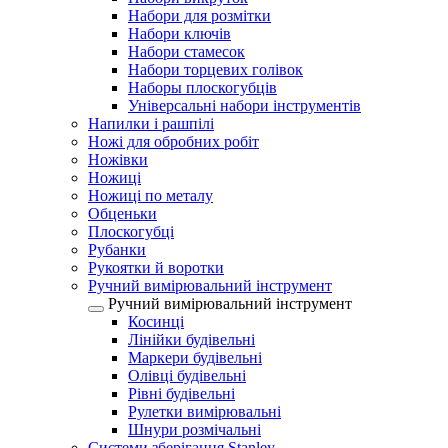
Набори для розмітки
Набори ключів
Набори стамесок
Набори торцевих голівок
Наборы плоскогубців
Універсальні набори інструментів
Напилки і рашпілі
Ножі для обробних робіт
Ножівки
Ножиці
Ножиці по металу
Обценьки
Плоскогубці
Рубанки
Рукоятки й воротки
Ручний вимірювальний інструмент
Ручний вимірювальний інструмент
Косинці
Лінійки будівельні
Маркери будівельні
Олівці будівельні
Рівні будівельні
Рулетки вимірювальні
Шнури розмічальні
Системи зберігання Stanley