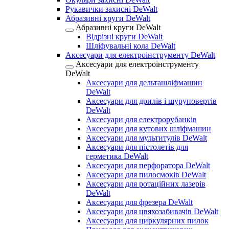
Рукавички захисні DeWalt
Абразивні круги DeWalt
Абразивні круги DeWalt
Відрізні круги DeWalt
Шліфувальні кола DeWalt
Аксесуари для електроінструменту DeWalt
Аксесуари для електроінструменту
DeWalt
Аксесуари для дельташліфмашин
DeWalt
Аксесуари для дрилів і шуруповертів
DeWalt
Аксесуари для електрорубанків
Аксесуари для кутових шліфмашин
Аксесуари для мультитулів DeWalt
Аксесуари для пістолетів для
герметика DeWalt
Аксесуари для перфоратора DeWalt
Аксесуари для пилосмоків DeWalt
Аксесуари для ротаційних лазерів
DeWalt
Аксесуари для фрезера DeWalt
Аксесуари для цвяхозабивачів DeWalt
Аксесуари для циркулярних пилок