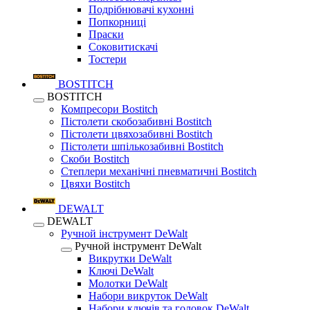
Подрібнювачі кухонні
Попкорниці
Праски
Соковитискачі
Тостери
BOSTITCH
BOSTITCH
Компресори Bostitch
Пістолети скобозабивні Bostitch
Пістолети цвяхозабивні Bostitch
Пістолети шпількозабивні Bostitch
Скоби Bostitch
Степлери механічні пневматичні Bostitch
Цвяхи Bostitch
DEWALT
DEWALT
Ручной інструмент DeWalt
Ручной інструмент DeWalt
Викрутки DeWalt
Ключі DeWalt
Молотки DeWalt
Набори викруток DeWalt
Набори ключів та головок DeWalt