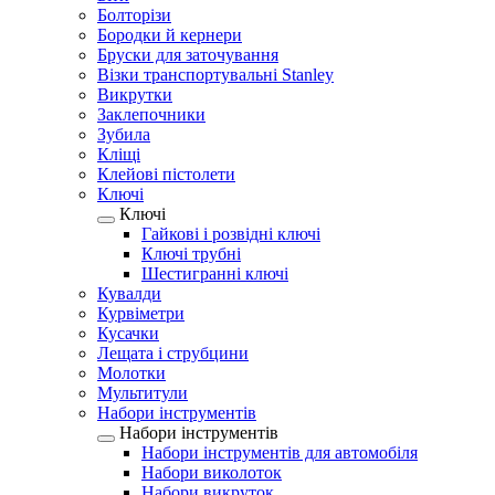
Болторізи
Бородки й кернери
Бруски для заточування
Візки транспортувальні Stanley
Викрутки
Заклепочники
Зубила
Кліщі
Клейові пістолети
Ключі
Ключі
Гайкові і розвідні ключі
Ключі трубні
Шестигранні ключі
Кувалди
Курвіметри
Кусачки
Лещата і струбцини
Молотки
Мультитули
Набори інструментів
Набори інструментів
Набори інструментів для автомобіля
Набори виколоток
Набори викруток