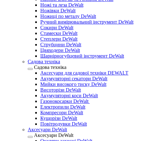
Ножі та леза DeWalt
Ножівки DeWalt
Ножиці по металу DeWalt
Ручний вимірювальний інструмент DeWalt
Сокири DeWalt
Стамески DeWalt
Степлери DeWalt
Струбцини DeWalt
Цвяходери DeWalt
Шарнірногубцевий інструмент DeWalt
Садова техніка
Садова техніка
Аксесуари для садової техніки DEWALT
Акумуляторні секатори DeWalt
Мийки високого тиску DeWalt
Висоторізи DeWalt
Акумуляторні коси DeWalt
Газонокосарки DeWalt
Електропили DeWalt
Компресори DeWalt
Кущорізи DeWalt
Повітродувки DeWalt
Аксесуари DeWalt
Аксесуари DeWalt
Окуляри захисні DeWalt