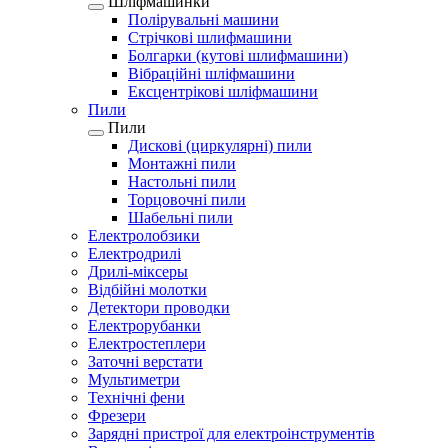
Шліфмашинки
Полірувальні машини
Стрічкові шлифмашини
Болгарки (кутові шлифмашини)
Вібраційні шліфмашини
Ексцентрікові шліфмашини
Пили
Пили
Дискові (циркулярні) пили
Монтажні пили
Настольні пили
Торцовочні пили
Шабельні пили
Електролобзики
Електродрилі
Дрилі-міксеры
Відбійні молотки
Детектори проводки
Електрорубанки
Електростеплери
Заточні верстати
Мультиметри
Технічні фени
Фрезери
Зарядні пристрої для електроінструментів