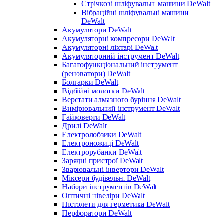
Стрічкові шліфувальні машини DeWalt
Вібраційні шліфувальні машини
DeWalt
Акумулятори DeWalt
Акумуляторні компресори DeWalt
Акумуляторні ліхтарі DeWalt
Акумуляторний інструмент DeWalt
Багатофункціональний інструмент
(реноватори) DeWalt
Болгарки DeWalt
Відбійні молотки DeWalt
Верстати алмазного буріння DeWalt
Вимірювальний інструмент DeWalt
Гайковерти DeWalt
Дрилі DeWalt
Електролобзики DeWalt
Електроножиці DeWalt
Електрорубанки DeWalt
Зарядні пристрої DeWalt
Зварювальні інвертори DeWalt
Міксери будівельні DeWalt
Набори інструментів DeWalt
Оптичні нівеліри DeWalt
Пістолети для герметика DeWalt
Перфоратори DeWalt