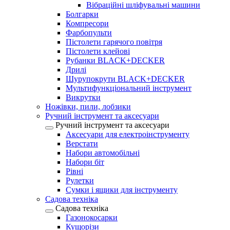
Вібраційні шліфувальні машини
Болгарки
Компресори
Фарбопульти
Пістолети гарячого повітря
Пістолети клейові
Рубанки BLACK+DECKER
Дрилі
Шурупокрути BLACK+DECKER
Мультифункціональний інструмент
Викрутки
Ножівки, пили, лобзики
Ручний інструмент та аксесуари
Ручний інструмент та аксесуари
Аксесуари для електроінструменту
Верстати
Набори автомобільні
Набори біт
Рівні
Рулетки
Сумки і ящики для інструменту
Садова техніка
Садова техніка
Газонокосарки
Кущорізи