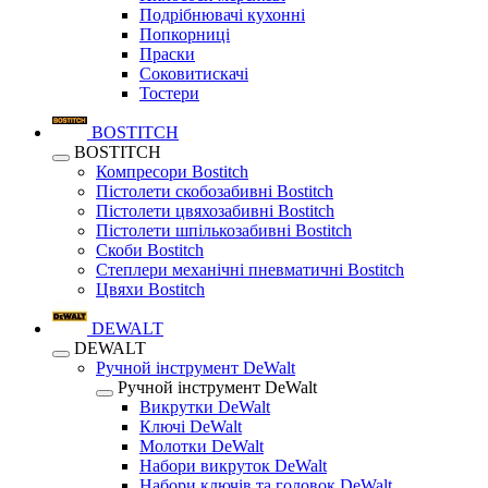
Подрібнювачі кухонні
Попкорниці
Праски
Соковитискачі
Тостери
BOSTITCH
BOSTITCH
Компресори Bostitch
Пістолети скобозабивні Bostitch
Пістолети цвяхозабивні Bostitch
Пістолети шпількозабивні Bostitch
Скоби Bostitch
Степлери механічні пневматичні Bostitch
Цвяхи Bostitch
DEWALT
DEWALT
Ручной інструмент DeWalt
Ручной інструмент DeWalt
Викрутки DeWalt
Ключі DeWalt
Молотки DeWalt
Набори викруток DeWalt
Набори ключів та головок DeWalt