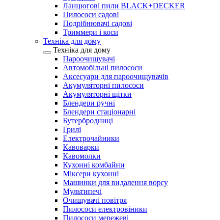
Ланцюгові пили BLACK+DECKER
Пилососи садові
Подрібнювачі садові
Триммери і коси
Техніка для дому
Техніка для дому
Пароочищувачі
Автомобільні пилососи
Аксесуари для пароочищувачів
Акумуляторні пилососи
Акумуляторні щітки
Блендери ручні
Блендери стаціонарні
Бутербродниці
Грилі
Електрочайники
Кавоварки
Кавомолки
Кухонні комбайни
Міксери кухонні
Машинки для видалення ворсу
Мультипечі
Очищувачі повітря
Пилососи електровіники
Пилососи мережеві