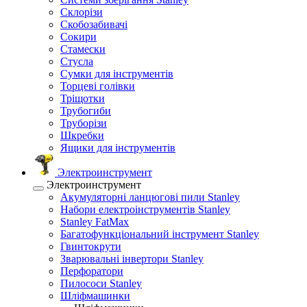
Склорізи
Скобозабивачі
Сокири
Стамески
Стусла
Сумки для інструментів
Торцеві голівки
Тріщотки
Трубогиби
Труборізи
Шкребки
Ящики для інструментів
Электроинструмент
Электроинструмент
Акумуляторні ланцюгові пили Stanley
Набори електроінструментів Stanley
Stanley FatMax
Багатофункціональний інструмент Stanley
Гвинтокрути
Зварювальні інвертори Stanley
Перфоратори
Пилососи Stanley
Шліфмашинки