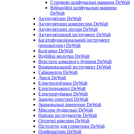
Стрічкові шліфувальні машини DeWalt
Вібраційні шліфувальні машини
DeWalt
Акумулятори DeWalt
Акумуляторні компресори DeWalt
Акумуляторні ліхтарі DeWalt
Акумуляторний інструмент DeWalt
Багатофункціональний інструмент
(реноватори) DeWalt
Болгарки DeWalt
Відбійні молотки DeWalt
Верстати алмазного буріння DeWalt
Вимірювальний інструмент DeWalt
Гайковерти DeWalt
Дрилі DeWalt
Електролобзики DeWalt
Електроножиці DeWalt
Електрорубанки DeWalt
Зарядні пристрої DeWalt
Зварювальні інвертори DeWalt
Міксери будівельні DeWalt
Набори інструментів DeWalt
Оптичні нівеліри DeWalt
Пістолети для герметика DeWalt
Перфоратори DeWalt