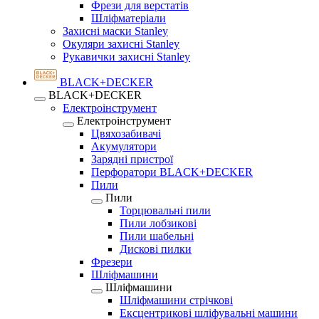
Фрези для верстатів
Шліфматеріали
Захисні маски Stanley
Окуляри захисні Stanley
Рукавички захисні Stanley
BLACK+DECKER
BLACK+DECKER
Електроінструмент
Електроінструмент
Цвяхозабивачі
Акумулятори
Зарядні пристрої
Перфоратори BLACK+DECKER
Пили
Пили
Торцювальні пили
Пили лобзикові
Пили шабельні
Дискові пилки
Фрезери
Шліфмашини
Шліфмашини
Шліфмашини стрічкові
Ексцентрикові шліфувальні машини