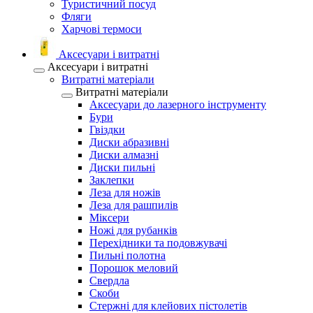
Туристичний посуд
Фляги
Харчові термоси
Аксесуари і витратні
Аксесуари і витратні
Витратні матеріали
Витратні матеріали
Аксесуари до лазерного інструменту
Бури
Гвіздки
Диски абразивні
Диски алмазні
Диски пильні
Заклепки
Леза для ножів
Леза для рашпилів
Міксери
Ножі для рубанків
Перехідники та подовжувачі
Пильні полотна
Порошок меловий
Свердла
Скоби
Стержні для клейових пістолетів