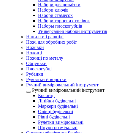
Набори для розмітки
Набори ключів
Набори стамесок
Набори торцевих голівок
Наборы плоскогубців
Універсальні набори інструментів
Напилки і рашпілі
Ножі для обробних робіт
Ножівки
Ножиці
Ножиці по металу
Обценьки
Плоскогубці
Рубанки
Рукоятки й воротки
Ручний вимірювальний інструмент
Ручний вимірювальний інструмент
Косинці
Лінійки будівельні
Маркери будівельні
Олівці будівельні
Рівні будівельні
Рулетки вимірювальні
Шнури розмічальні
Системи зберігання Stanley