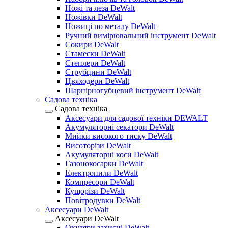
Ножі та леза DeWalt
Ножівки DeWalt
Ножиці по металу DeWalt
Ручний вимірювальний інструмент DeWalt
Сокири DeWalt
Стамески DeWalt
Степлери DeWalt
Струбцини DeWalt
Цвяходери DeWalt
Шарнірногубцевий інструмент DeWalt
Садова техніка
Садова техніка
Аксесуари для садової техніки DEWALT
Акумуляторні секатори DeWalt
Мийки високого тиску DeWalt
Висоторізи DeWalt
Акумуляторні коси DeWalt
Газонокосарки DeWalt
Електропили DeWalt
Компресори DeWalt
Кущорізи DeWalt
Повітродувки DeWalt
Аксесуари DeWalt
Аксесуари DeWalt
Окуляри захисні DeWalt