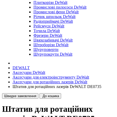
Плиткорізи DeWalt
Промислові пилососи DeWalt
Промислові фени DeWalt
Різчик шпильок DeWalt
Радіоприймачі DeWalt
Рейсмуси DeWalt
Точила DeWalt
Фрезери DeWalt
Цвяхозабивачі DeWalt
Штроборізи DeWalt
Шуруповерти
Шурупокрути DeWalt
DEWALT
Аксесуари DeWalt
Аксесуари для електроінструменту DeWalt
Аксесуари для ротаційних лазерів DeWalt
Штатив для ротаційних лазерів DeWALT DE0735
Швидке замовлення
До кошика
Штатив для ротаційних