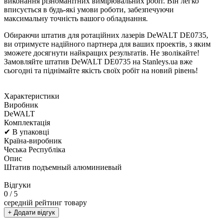
виконання різноманітних вимірювальних робіт. Він легко
вписується в будь-які умови роботи, забезпечуючи
максимальну точність вашого обладнання.
Обираючи штатив для ротаційних лазерів DeWALT DE0735,
ви отримуєте надійного партнера для ваших проектів, з яким
зможете досягнути найкращих результатів. Не зволікайте!
Замовляйте штатив DeWALT DE0735 на Stanleys.ua вже
сьогодні та піднімайте якість своїх робіт на новий рівень!
Характеристики
Виробник
DeWALT
Комплектація
✔ В упаковці
Країна-виробник
Чеська Республіка
Опис
Штатив подъемный алюминиевый
Відгуки
0
/ 5
середній рейтинг товару
+ Додати відгук