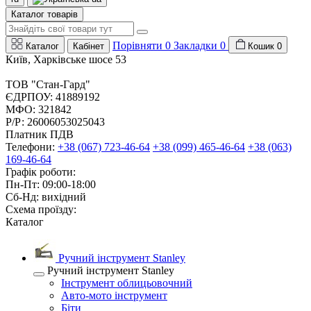
Каталог товарів
Порівняти
0
Закладки
0
Каталог
Кабінет
Кошик
0
Київ, Харківське шосе 53
ТОВ "Стан-Гард"
ЄДРПОУ: 41889192
МФО: 321842
Р/Р: 26006053025043
Платник ПДВ
Телефони:
+38 (067) 723-46-64
+38 (099) 465-46-64
+38 (063)
169-46-64
Графік роботи:
Пн-Пт: 09:00-18:00
Сб-Нд: вихідний
Схема проїзду:
Каталог
Ручний інструмент Stanley
Ручний інструмент Stanley
Інструмент облицьовочний
Авто-мото інструмент
Біти