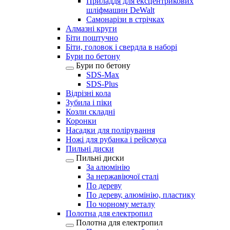
Приладдя для ексцентрикових
шліфмашин DeWalt
Самонарізи в стрічках
Алмазні круги
Біти поштучно
Біти, головок і свердла в наборі
Бури по бетону
Бури по бетону
SDS-Max
SDS-Plus
Відрізні кола
Зубила і піки
Козли складні
Коронки
Насадки для полірування
Ножі для рубанка і рейсмуса
Пильні диски
Пильні диски
За алюмінію
За нержавіючої сталі
По дереву
По дереву, алюмінію, пластику
По чорному металу
Полотна для електропил
Полотна для електропил