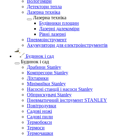
Вологоміри
Детектори тепла
Лазерна техніка
Лазерна техніка
Будівники площин
Лазерні далекоміри
Рівні лазерні
Пневмоінструмент
Акумулятори для електроінструментів
Будинок і сад
Будинок і сад
Драбини Stanley
Компресори Stanley
Ліхтарики
Мінімийки Stanley
Насосні станції і насоси Stanley
Обприскувачі Stanley
Пневматичний інструмент STANLEY
Повітродувки
Садові ножі
Садові пили
Термобокси
Термоси
Термочашки