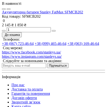
В наявності
Акумуляторна батарея Stanley FatMax SFMCB202
Код товару:
SFMCB202
0
2 145 ₴
1 850 ₴
До кошика
Телефони:
+38 (067) 723-46-64
+38 (099) 465-46-64
+38 (063) 169-46-64
Соц мережі:
https://www.facebook.com/stanleys.ua/
https://www.instagram.com/stanleys.ua/
Слідкуйте за новинками та акціями:
Підпишіться
Інформація
Про нас
Доставка та оплата
Гарантія та повернення
Договір оферти
Зворотній зв’язок
Карта сайту