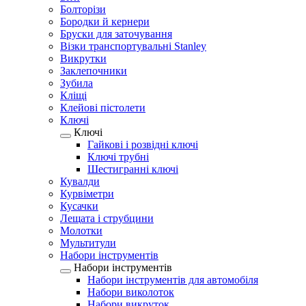
Болторізи
Бородки й кернери
Бруски для заточування
Візки транспортувальні Stanley
Викрутки
Заклепочники
Зубила
Кліщі
Клейові пістолети
Ключі
Ключі
Гайкові і розвідні ключі
Ключі трубні
Шестигранні ключі
Кувалди
Курвіметри
Кусачки
Лещата і струбцини
Молотки
Мультитули
Набори інструментів
Набори інструментів
Набори інструментів для автомобіля
Набори виколоток
Набори викруток