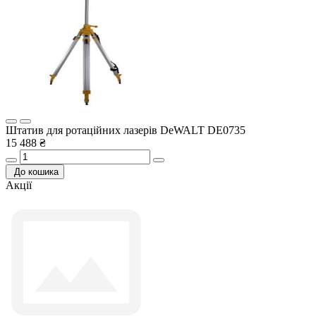
Штатив для ротаційних лазерів DeWALT DE0735
15 488 ₴
До кошика
Акції