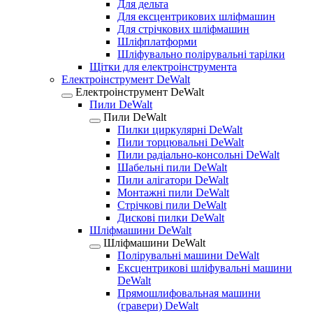
Для дельта
Для ексцентрикових шліфмашин
Для стрічкових шліфмашин
Шліфплатформи
Шліфувально полірувальні тарілки
Щітки для електроінструмента
Електроінструмент DeWalt
Електроінструмент DeWalt
Пили DeWalt
Пили DeWalt
Пилки циркулярні DeWalt
Пили торцювальні DeWalt
Пили радіально-консольні DeWalt
Шабельні пили DeWalt
Пили алігатори DeWalt
Монтажні пили DeWalt
Стрічкові пили DeWalt
Дискові пилки DeWalt
Шліфмашини DeWalt
Шліфмашини DeWalt
Полірувальні машини DeWalt
Ексцентрикові шліфувальні машини
DeWalt
Прямошлифовальная машини
(гравери) DeWalt