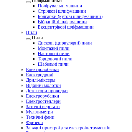
Шліфмашинки
Полірувальні машини
Стрічкові шлифмашини
Болгарки (кутові шлифмашини)
Вібраційні шліфмашини
Ексцентрікові шліфмашини
Пили
Пили
Дискові (циркулярні) пили
Монтажні пили
Настольні пили
Торцовочні пили
Шабельні пили
Електролобзики
Електродрилі
Дрилі-міксеры
Відбійні молотки
Детектори проводки
Електрорубанки
Електростеплери
Заточні верстати
Мультиметри
Технічні фени
Фрезери
Зарядні пристрої для електроінструментів