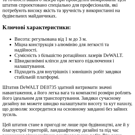
штатив спроектовано спеціально для професіоналів, які
потребують високу якість та зручність у використанні на
будівельних майданчиках.
Ключові характеристики:
Висота: регульована від 1 м до 3 м.
Міцна конструкція з алюмінію для легкості та
надійності.
Сумісність з більшістю ротаційних лазерів DeWALT.
Швидкознімні кліпси для легкого підключення і
налаштування.
Підходить для внутрішніх і зовнішніх робіт завдяки
стабільній платформі.
Штатив DeWALT DE0735 здатний витримати значні
навантаження, а його легка вага та компактні розміри роблять
його ідеальним для транспортування. Завдяки сучасному
дизайну ви можете швидко налаштувати висоту та кут нахилу,
що дозволяє зосередитися на основному завданні без зайвих
зусиль.
Цей штатив стане в пригоді не лише при будівництві, але й у
благоустрої територій, ландшафтному дизайні та під час