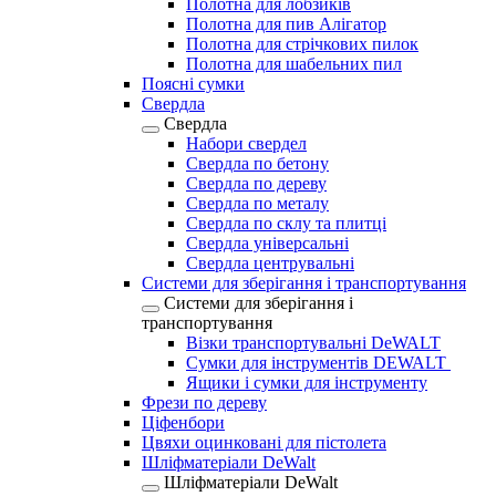
Полотна для лобзиків
Полотна для пив Алігатор
Полотна для стрічкових пилок
Полотна для шабельних пил
Поясні сумки
Свердла
Свердла
Набори свердел
Свердла по бетону
Свердла по дереву
Свердла по металу
Свердла по склу та плитці
Свердла універсальні
Свердла центрувальні
Системи для зберігання і транспортування
Системи для зберігання і
транспортування
Візки транспортувальні DeWALT
Сумки для інструментів DEWALT
Ящики і сумки для інструменту
Фрези по дереву
Ціфенбори
Цвяхи оцинковані для пістолета
Шліфматеріали DeWalt
Шліфматеріали DeWalt