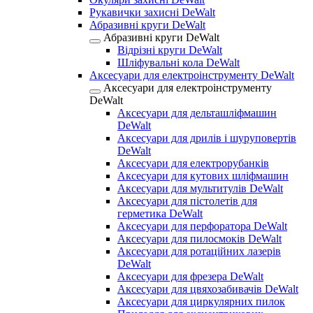
Рукавички захисні DeWalt
Абразивні круги DeWalt
Абразивні круги DeWalt
Відрізні круги DeWalt
Шліфувальні кола DeWalt
Аксесуари для електроінструменту DeWalt
Аксесуари для електроінструменту
DeWalt
Аксесуари для дельташліфмашин
DeWalt
Аксесуари для дрилів і шуруповертів
DeWalt
Аксесуари для електрорубанків
Аксесуари для кутових шліфмашин
Аксесуари для мультитулів DeWalt
Аксесуари для пістолетів для
герметика DeWalt
Аксесуари для перфоратора DeWalt
Аксесуари для пилосмоків DeWalt
Аксесуари для ротаційних лазерів
DeWalt
Аксесуари для фрезера DeWalt
Аксесуари для цвяхозабивачів DeWalt
Аксесуари для циркулярних пилок