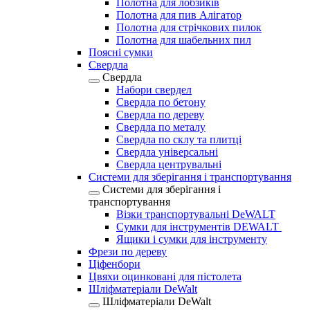
Полотна для лобзиків
Полотна для пив Алігатор
Полотна для стрічкових пилок
Полотна для шабельних пил
Поясні сумки
Свердла
Свердла
Набори свердел
Свердла по бетону
Свердла по дереву
Свердла по металу
Свердла по склу та плитці
Свердла універсальні
Свердла центрувальні
Системи для зберігання і транспортування
Системи для зберігання і
транспортування
Візки транспортувальні DeWALT
Сумки для інструментів DEWALT
Ящики і сумки для інструменту
Фрези по дереву
Ціфенбори
Цвяхи оцинковані для пістолета
Шліфматеріали DeWalt
Шліфматеріали DeWalt