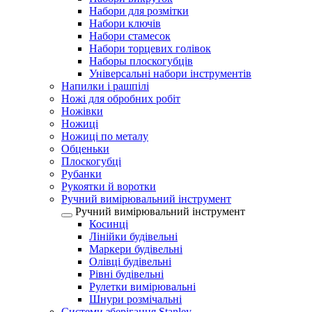
Набори для розмітки
Набори ключів
Набори стамесок
Набори торцевих голівок
Наборы плоскогубців
Універсальні набори інструментів
Напилки і рашпілі
Ножі для обробних робіт
Ножівки
Ножиці
Ножиці по металу
Обценьки
Плоскогубці
Рубанки
Рукоятки й воротки
Ручний вимірювальний інструмент
Ручний вимірювальний інструмент
Косинці
Лінійки будівельні
Маркери будівельні
Олівці будівельні
Рівні будівельні
Рулетки вимірювальні
Шнури розмічальні
Системи зберігання Stanley