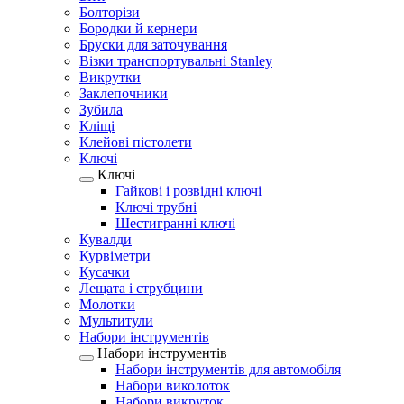
Болторізи
Бородки й кернери
Бруски для заточування
Візки транспортувальні Stanley
Викрутки
Заклепочники
Зубила
Кліщі
Клейові пістолети
Ключі
Ключі
Гайкові і розвідні ключі
Ключі трубні
Шестигранні ключі
Кувалди
Курвіметри
Кусачки
Лещата і струбцини
Молотки
Мультитули
Набори інструментів
Набори інструментів
Набори інструментів для автомобіля
Набори виколоток
Набори викруток