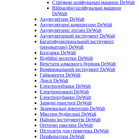
Стрічкові шліфувальні машини DeWalt
Вібраційні шліфувальні машини
DeWalt
Акумулятори DeWalt
Акумуляторні компресори DeWalt
Акумуляторні ліхтарі DeWalt
Акумуляторний інструмент DeWalt
Багатофункціональний інструмент
(реноватори) DeWalt
Болгарки DeWalt
Відбійні молотки DeWalt
Верстати алмазного буріння DeWalt
Вимірювальний інструмент DeWalt
Гайковерти DeWalt
Дрилі DeWalt
Електролобзики DeWalt
Електроножиці DeWalt
Електрорубанки DeWalt
Зарядні пристрої DeWalt
Зварювальні інвертори DeWalt
Міксери будівельні DeWalt
Набори інструментів DeWalt
Оптичні нівеліри DeWalt
Пістолети для герметика DeWalt
Перфоратори DeWalt