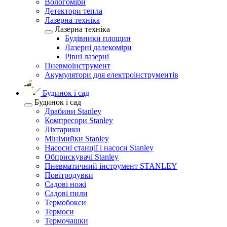
Вологоміри
Детектори тепла
Лазерна техніка
Лазерна техніка
Будівники площин
Лазерні далекоміри
Рівні лазерні
Пневмоінструмент
Акумулятори для електроінструментів
Будинок і сад
Будинок і сад
Драбини Stanley
Компресори Stanley
Ліхтарики
Мінімийки Stanley
Насосні станції і насоси Stanley
Обприскувачі Stanley
Пневматичний інструмент STANLEY
Повітродувки
Садові ножі
Садові пили
Термобокси
Термоси
Термочашки