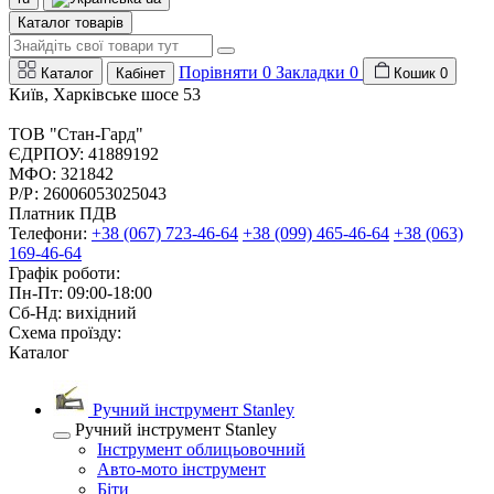
Каталог товарів
Порівняти
0
Закладки
0
Каталог
Кабінет
Кошик
0
Київ, Харківське шосе 53
ТОВ "Стан-Гард"
ЄДРПОУ: 41889192
МФО: 321842
Р/Р: 26006053025043
Платник ПДВ
Телефони:
+38 (067) 723-46-64
+38 (099) 465-46-64
+38 (063)
169-46-64
Графік роботи:
Пн-Пт: 09:00-18:00
Сб-Нд: вихідний
Схема проїзду:
Каталог
Ручний інструмент Stanley
Ручний інструмент Stanley
Інструмент облицьовочний
Авто-мото інструмент
Біти