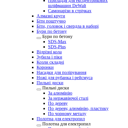
Приладдя для ексцентрикових
шліфмашин DeWalt
Самонарізи в стрічках
Алмазні круги
Біти поштучно
Біти, головок і свердла в наборі
Бури по бетону
Бури по бетону
SDS-Max
SDS-Plus
Відрізні кола
Зубила і піки
Козли складні
Коронки
Насадки для полірування
Ножі для рубанка і рейсмуса
Пильні диски
Пильні диски
За алюмінію
За нержавіючої сталі
По дереву
По дереву, алюмінію, пластику
По чорному металу
Полотна для електропил
Полотна для електропил