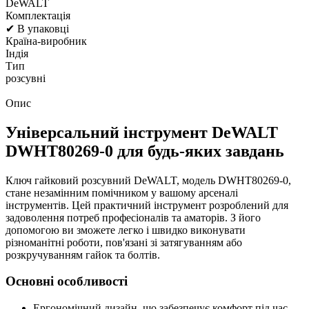
DeWALT
Комплектація
✔ В упаковці
Країна-виробник
Індія
Тип
розсувні
Опис
Універсальний інструмент DeWALT
DWHT80269-0 для будь-яких завдань
Ключ гайковий розсувний DeWALT, модель DWHT80269-0,
стане незамінним помічником у вашому арсеналі
інструментів. Цей практичний інструмент розроблений для
задоволення потреб професіоналів та аматорів. З його
допомогою ви зможете легко і швидко виконувати
різноманітні роботи, пов'язані зі затягуванням або
розкручуванням гайок та болтів.
Основні особливості
Ергономічний дизайн, що забезпечує комфорт під час