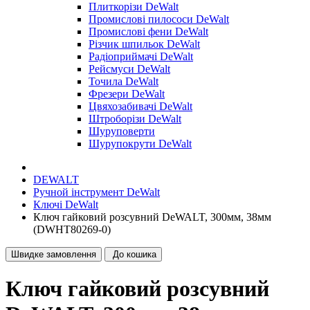
Плиткорізи DeWalt
Промислові пилососи DeWalt
Промислові фени DeWalt
Різчик шпильок DeWalt
Радіоприймачі DeWalt
Рейсмуси DeWalt
Точила DeWalt
Фрезери DeWalt
Цвяхозабивачі DeWalt
Штроборізи DeWalt
Шуруповерти
Шурупокрути DeWalt
DEWALT
Ручной інструмент DeWalt
Ключі DeWalt
Ключ гайковий розсувний DeWALT, 300мм, 38мм
(DWHT80269-0)
Швидке замовлення
До кошика
Ключ гайковий розсувний