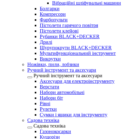
Вібраційні шліфувальні машини
Болгарки
Компресори
Фарбопульти
Пістолети гарячого повітря
Пістолети клейові
Рубанки BLACK+DECKER
Дрилі
Шурупокрути BLACK+DECKER
Мультифункціональний інструмент
Викрутки
Ножівки, пили, лобзики
Ручний інструмент та аксесуари
Ручний інструмент та аксесуари
Аксесуари для електроінструменту
Верстати
Набори автомобільні
Набори біт
Рівні
Рулетки
Сумки і ящики для інструменту
Садова техніка
Садова техніка
Газонокосарки
Кущорізи