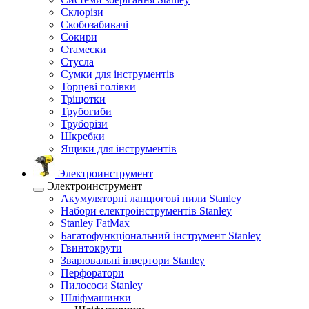
Склорізи
Скобозабивачі
Сокири
Стамески
Стусла
Сумки для інструментів
Торцеві голівки
Тріщотки
Трубогиби
Труборізи
Шкребки
Ящики для інструментів
Электроинструмент
Электроинструмент
Акумуляторні ланцюгові пили Stanley
Набори електроінструментів Stanley
Stanley FatMax
Багатофункціональний інструмент Stanley
Гвинтокрути
Зварювальні інвертори Stanley
Перфоратори
Пилососи Stanley
Шліфмашинки