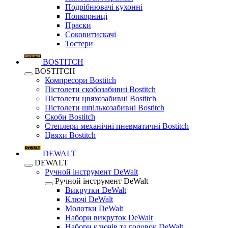
Подрібнювачі кухонні
Попкорниці
Праски
Соковитискачі
Тостери
BOSTITCH
BOSTITCH
Компресори Bostitch
Пістолети скобозабивні Bostitch
Пістолети цвяхозабивні Bostitch
Пістолети шпількозабивні Bostitch
Скоби Bostitch
Степлери механічні пневматичні Bostitch
Цвяхи Bostitch
DEWALT
DEWALT
Ручной інструмент DeWalt
Ручной інструмент DeWalt
Викрутки DeWalt
Ключі DeWalt
Молотки DeWalt
Набори викруток DeWalt
Набори ключів та головок DeWalt