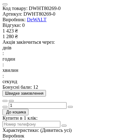
Код товару:
DWHT80269-0
Артикул:
DWHT80269-0
Виробник:
DeWALT
Відгуки:
0
1 423 ₴
1 280 ₴
Акція закінчиться через:
днів
:
годин
:
хвилин
:
секунд
Бонусні бали: 12
Швидке замовлення
До кошика
Купити в 1 клік:
Характеристики:
(Дивитись усі)
Виробник