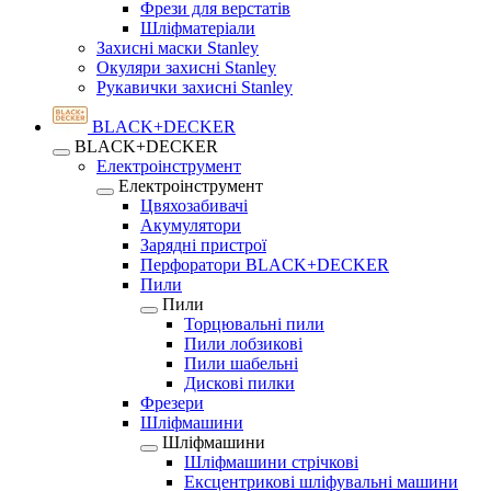
Фрези для верстатів
Шліфматеріали
Захисні маски Stanley
Окуляри захисні Stanley
Рукавички захисні Stanley
BLACK+DECKER
BLACK+DECKER
Електроінструмент
Електроінструмент
Цвяхозабивачі
Акумулятори
Зарядні пристрої
Перфоратори BLACK+DECKER
Пили
Пили
Торцювальні пили
Пили лобзикові
Пили шабельні
Дискові пилки
Фрезери
Шліфмашини
Шліфмашини
Шліфмашини стрічкові
Ексцентрикові шліфувальні машини