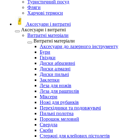
Туристичний посуд
Фляги
Харчові термоси
Аксесуари і витратні
Аксесуари і витратні
Витратні матеріали
Витратні матеріали
Аксесуари до лазерного інструменту
Бури
Гвіздки
Диски абразивні
Диски алмазні
Диски пильні
Заклепки
Леза для ножів
Леза для рашпилів
Міксери
Ножі для рубанків
Перехідники та подовжувачі
Пильні полотна
Порошок меловий
Свердла
Скоби
Стержні для клейових пістолетів