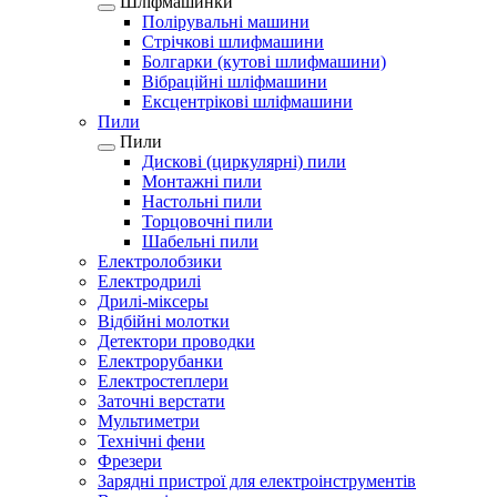
Шліфмашинки
Полірувальні машини
Стрічкові шлифмашини
Болгарки (кутові шлифмашини)
Вібраційні шліфмашини
Ексцентрікові шліфмашини
Пили
Пили
Дискові (циркулярні) пили
Монтажні пили
Настольні пили
Торцовочні пили
Шабельні пили
Електролобзики
Електродрилі
Дрилі-міксеры
Відбійні молотки
Детектори проводки
Електрорубанки
Електростеплери
Заточні верстати
Мультиметри
Технічні фени
Фрезери
Зарядні пристрої для електроінструментів