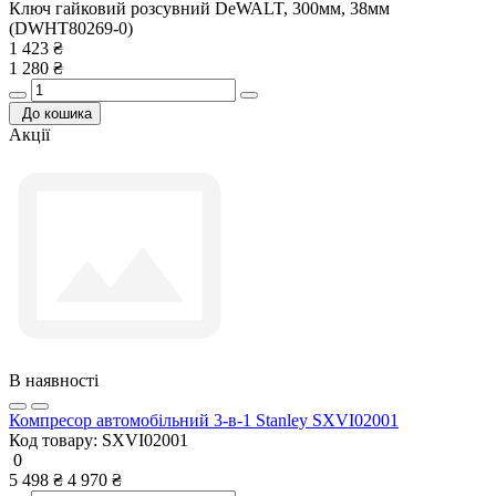
Ключ гайковий розсувний DeWALT, 300мм, 38мм
(DWHT80269-0)
1 423 ₴
1 280 ₴
До кошика
Акції
В наявності
Компресор автомобільний 3-в-1 Stanley SXVI02001
Код товару:
SXVI02001
0
5 498 ₴
4 970 ₴