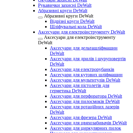
Рукавички захисні DeWalt
Абразивні круги DeWalt
Абразивні круги DeWalt
Відрізні круги DeWalt
Шліфувальні кола DeWalt
Аксесуари для електроінструменту DeWalt
Аксесуари для електроінструменту
DeWalt
Аксесуари для дельташліфмашин
DeWalt
Аксесуари для дрилів і шуруповертів
DeWalt
Аксесуари для електрорубанків
Аксесуари для кутових шліфмашин
Аксесуари для мультитулів DeWalt
Аксесуари для пістолетів для
герметика DeWalt
Аксесуари для перфоратора DeWalt
Аксесуари для пилосмоків DeWalt
Аксесуари для ротаційних лазерів
DeWalt
Аксесуари для фрезера DeWalt
Аксесуари для цвяхозабивачів DeWalt
Аксесуари для циркулярних пилок