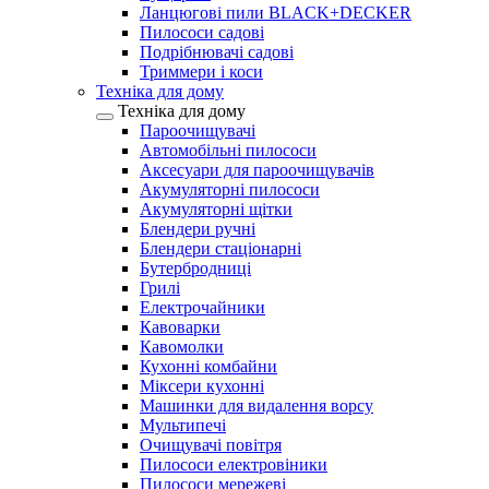
Ланцюгові пили BLACK+DECKER
Пилососи садові
Подрібнювачі садові
Триммери і коси
Техніка для дому
Техніка для дому
Пароочищувачі
Автомобільні пилососи
Аксесуари для пароочищувачів
Акумуляторні пилососи
Акумуляторні щітки
Блендери ручні
Блендери стаціонарні
Бутербродниці
Грилі
Електрочайники
Кавоварки
Кавомолки
Кухонні комбайни
Міксери кухонні
Машинки для видалення ворсу
Мультипечі
Очищувачі повітря
Пилососи електровіники
Пилососи мережеві