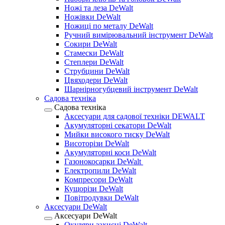
Ножі та леза DeWalt
Ножівки DeWalt
Ножиці по металу DeWalt
Ручний вимірювальний інструмент DeWalt
Сокири DeWalt
Стамески DeWalt
Степлери DeWalt
Струбцини DeWalt
Цвяходери DeWalt
Шарнірногубцевий інструмент DeWalt
Садова техніка
Садова техніка
Аксесуари для садової техніки DEWALT
Акумуляторні секатори DeWalt
Мийки високого тиску DeWalt
Висоторізи DeWalt
Акумуляторні коси DeWalt
Газонокосарки DeWalt
Електропили DeWalt
Компресори DeWalt
Кущорізи DeWalt
Повітродувки DeWalt
Аксесуари DeWalt
Аксесуари DeWalt
Окуляри захисні DeWalt