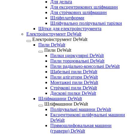
Для дельта
Для ексцентрикових шліфмашин
Для стрічкових шліфмашин
Шліфплатформи
Шліфувально полірувальні тарілки
Щітки для електроінструмента
Електроінструмент DeWalt
Електроінструмент DeWalt
Пили DeWalt
Пили DeWalt
Пилки циркулярні DeWalt
Пили торцювальні DeWalt
Пили радіально-консольні DeWalt
Шабельні пили DeWalt
Пили алігатори DeWalt
Монтажні пили DeWalt
Стрічкові пили DeWalt
Дискові пилки DeWalt
Шліфмашини DeWalt
Шліфмашини DeWalt
Полірувальні машини DeWalt
Ексцентрикові шліфувальні машини
DeWalt
Прямошлифовальная машини
(гравери) DeWalt