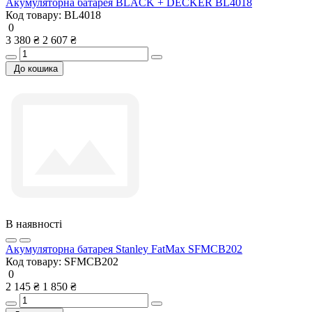
Акумуляторна батарея BLACK + DECKER BL4018
Код товару:
BL4018
0
3 380 ₴
2 607 ₴
До кошика
В наявності
Акумуляторна батарея Stanley FatMax SFMCB202
Код товару:
SFMCB202
0
2 145 ₴
1 850 ₴