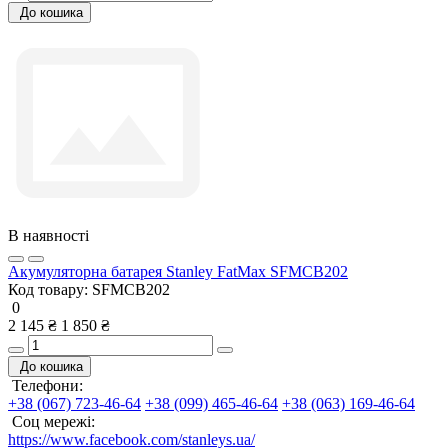
До кошика
В наявності
Акумуляторна батарея Stanley FatMax SFMCB202
Код товару:
SFMCB202
0
2 145 ₴
1 850 ₴
До кошика
Телефони:
+38 (067) 723-46-64
+38 (099) 465-46-64
+38 (063) 169-46-64
Соц мережі:
https://www.facebook.com/stanleys.ua/