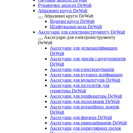
Рукавички захисні DeWalt
Абразивні круги DeWalt
Абразивні круги DeWalt
Відрізні круги DeWalt
Шліфувальні кола DeWalt
Аксесуари для електроінструменту DeWalt
Аксесуари для електроінструменту
DeWalt
Аксесуари для дельташліфмашин
DeWalt
Аксесуари для дрилів і шуруповертів
DeWalt
Аксесуари для електрорубанків
Аксесуари для кутових шліфмашин
Аксесуари для мультитулів DeWalt
Аксесуари для пістолетів для
герметика DeWalt
Аксесуари для перфоратора DeWalt
Аксесуари для пилосмоків DeWalt
Аксесуари для ротаційних лазерів
DeWalt
Аксесуари для фрезера DeWalt
Аксесуари для цвяхозабивачів DeWalt
Аксесуари для циркулярних пилок