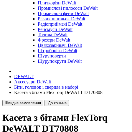
Плиткорізи DeWalt
Промислові пилососи DeWalt
Промислові фени DeWalt
Різчик шпильок DeWalt
Радіоприймачі DeWalt
Рейсмуси DeWalt
Точила DeWalt
Фрезери DeWalt
Цвяхозабивачі DeWalt
Штроборізи DeWalt
Шуруповерти
Шурупокрути DeWalt
DEWALT
Аксесуари DeWalt
Біти, головок і свердла в наборі
Касета з бітами FlexTorq DeWALT DT70808
Швидке замовлення
До кошика
Касета з бітами FlexTorq
DeWALT DT70808