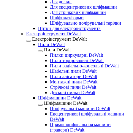
Для дельта
Для ексцентрикових шліфмашин
Для стрічкових шліфмашин
Шліфплатформи
Шліфувально полірувальні тарілки
Щітки для електроінструмента
Електроінструмент DeWalt
Електроінструмент DeWalt
Пили DeWalt
Пили DeWalt
Пилки циркулярні DeWalt
Пили торцювальні DeWalt
Пили радіально-консольні DeWalt
Шабельні пили DeWalt
Пили алігатори DeWalt
Монтажні пили DeWalt
Стрічкові пили DeWalt
Дискові пилки DeWalt
Шліфмашини DeWalt
Шліфмашини DeWalt
Полірувальні машини DeWalt
Ексцентрикові шліфувальні машини
DeWalt
Прямошлифовальная машини
(гравери) DeWalt