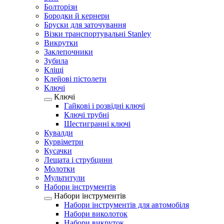
Болторізи
Бородки й кернери
Бруски для заточування
Візки транспортувальні Stanley
Викрутки
Заклепочники
Зубила
Кліщі
Клейові пістолети
Ключі
Ключі
Гайкові і розвідні ключі
Ключі трубні
Шестигранні ключі
Кувалди
Курвіметри
Кусачки
Лещата і струбцини
Молотки
Мультитули
Набори інструментів
Набори інструментів
Набори інструментів для автомобіля
Набори виколоток
Набори викруток