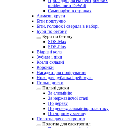
Приладдя для ексцентрикових
шліфмашин DeWalt
Самонарізи в стрічках
Алмазні круги
Біти поштучно
Біти, головок і свердла в наборі
Бури по бетону
Бури по бетону
SDS-Max
SDS-Plus
Відрізні кола
Зубила і піки
Козли складні
Коронки
Насадки для полірування
Ножі для рубанка і рейсмуса
Пильні диски
Пильні диски
За алюмінію
За нержавіючої сталі
По дереву
По дереву, алюмінію, пластику
По чорному металу
Полотна для електропил
Полотна для електропил