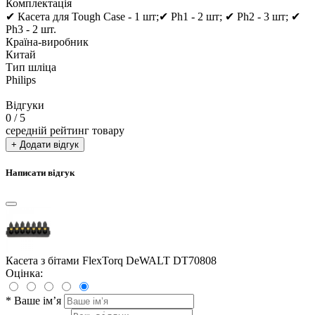
Комплектація
✔ Касета для Tough Case - 1 шт;✔ Рh1 - 2 шт; ✔ Рh2 - 3 шт; ✔
Рh3 - 2 шт.
Країна-виробник
Китай
Тип шліца
Philips
Відгуки
0
/ 5
середній рейтинг товару
+ Додати відгук
Написати відгук
Касета з бітами FlexTorq DeWALT DT70808
Оцінка:
*
Ваше ім’я