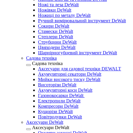
Ножі та леза DeWalt
Ножівки DeWalt
Ножиці по металу DeWalt
Ручний вимірювальний інструмент DeWalt
Сокири DeWalt
Стамески DeWalt
Степлери DeWalt
Струбцини DeWalt
Цвяходери DeWalt
Шарнірногубцевий інструмент DeWalt
Садова техніка
Садова техніка
Аксесуари для садової техніки DEWALT
Акумуляторні секатори DeWalt
Мийки високого тиску DeWalt
Висоторізи DeWalt
Акумуляторні коси DeWalt
Газонокосарки DeWalt
Електропили DeWalt
Компресори DeWalt
Кущорізи DeWalt
Повітродувки DeWalt
Аксесуари DeWalt
Аксесуари DeWalt
Окуляри захисні DeWalt