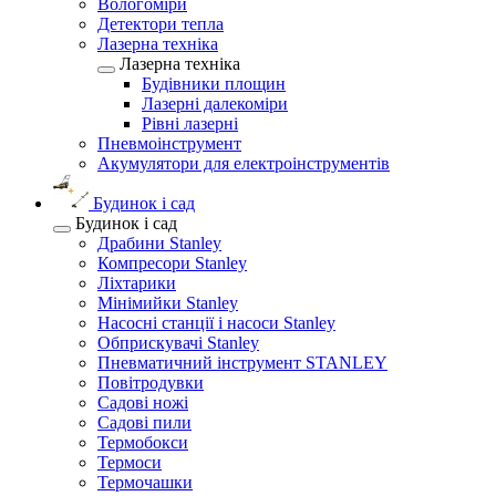
Вологоміри
Детектори тепла
Лазерна техніка
Лазерна техніка
Будівники площин
Лазерні далекоміри
Рівні лазерні
Пневмоінструмент
Акумулятори для електроінструментів
Будинок і сад
Будинок і сад
Драбини Stanley
Компресори Stanley
Ліхтарики
Мінімийки Stanley
Насосні станції і насоси Stanley
Обприскувачі Stanley
Пневматичний інструмент STANLEY
Повітродувки
Садові ножі
Садові пили
Термобокси
Термоси
Термочашки