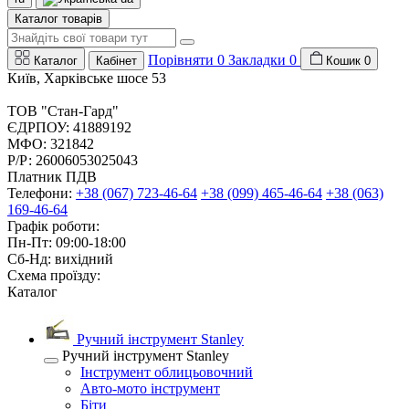
Каталог товарів
Порівняти
0
Закладки
0
Каталог
Кабінет
Кошик
0
Київ, Харківське шосе 53
ТОВ "Стан-Гард"
ЄДРПОУ: 41889192
МФО: 321842
Р/Р: 26006053025043
Платник ПДВ
Телефони:
+38 (067) 723-46-64
+38 (099) 465-46-64
+38 (063)
169-46-64
Графік роботи:
Пн-Пт: 09:00-18:00
Сб-Нд: вихідний
Схема проїзду:
Каталог
Ручний інструмент Stanley
Ручний інструмент Stanley
Інструмент облицьовочний
Авто-мото інструмент
Біти