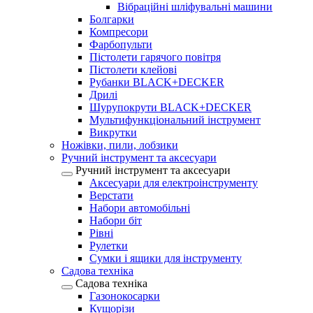
Вібраційні шліфувальні машини
Болгарки
Компресори
Фарбопульти
Пістолети гарячого повітря
Пістолети клейові
Рубанки BLACK+DECKER
Дрилі
Шурупокрути BLACK+DECKER
Мультифункціональний інструмент
Викрутки
Ножівки, пили, лобзики
Ручний інструмент та аксесуари
Ручний інструмент та аксесуари
Аксесуари для електроінструменту
Верстати
Набори автомобільні
Набори біт
Рівні
Рулетки
Сумки і ящики для інструменту
Садова техніка
Садова техніка
Газонокосарки
Кущорізи