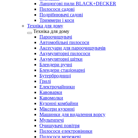
Ланцюгові пили BLACK+DECKER
Пилососи садові
Подрібнювачі садові
Триммери і коси
Техніка для дому
Техніка для дому
Пароочищувачі
Автомобільні пилососи
Аксесуари для пароочищувачів
Акумуляторні пилососи
Акумуляторні щітки
Блендери ручні
Блендери стаціонарні
Бутербродниці
Грилі
Електрочайники
Кавоварки
Кавомолки
Кухонні комбайни
Міксери кухонні
Машинки для видалення ворсу
Мультипечі
Очищувачі повітря
Пилососи електровіники
Пилососи мережеві