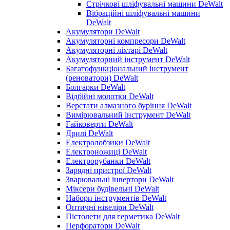
Стрічкові шліфувальні машини DeWalt
Вібраційні шліфувальні машини
DeWalt
Акумулятори DeWalt
Акумуляторні компресори DeWalt
Акумуляторні ліхтарі DeWalt
Акумуляторний інструмент DeWalt
Багатофункціональний інструмент
(реноватори) DeWalt
Болгарки DeWalt
Відбійні молотки DeWalt
Верстати алмазного буріння DeWalt
Вимірювальний інструмент DeWalt
Гайковерти DeWalt
Дрилі DeWalt
Електролобзики DeWalt
Електроножиці DeWalt
Електрорубанки DeWalt
Зарядні пристрої DeWalt
Зварювальні інвертори DeWalt
Міксери будівельні DeWalt
Набори інструментів DeWalt
Оптичні нівеліри DeWalt
Пістолети для герметика DeWalt
Перфоратори DeWalt