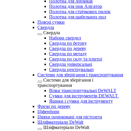
Полотна для лобзиків
Полотна для пив Алігатор
Полотна для стрічкових пилок
Полотна для шабельних пил
Поясні сумки
Свердла
Свердла
Набори свердел
Свердла по бетону
Свердла по дереву
Свердла по металу
Свердла по склу та плитці
Свердла універсальні
Свердла центрувальні
Системи для зберігання і транспортування
Системи для зберігання і
транспортування
Візки транспортувальні DeWALT
Сумки для інструментів DEWALT
Ящики і сумки для інструменту
Фрези по дереву
Ціфенбори
Цвяхи оцинковані для пістолета
Шліфматеріали DeWalt
Шліфматеріали DeWalt