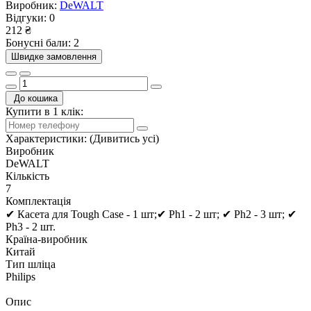
Виробник:
DeWALT
Відгуки:
0
212 ₴
Бонусні бали: 2
Швидке замовлення
До кошика
Купити в 1 клік:
Характеристики:
(Дивитись усі)
Виробник
DeWALT
Кількість
7
Комплектація
✔ Касета для Tough Case - 1 шт;✔ Рh1 - 2 шт; ✔ Рh2 - 3 шт; ✔
Рh3 - 2 шт.
Країна-виробник
Китай
Тип шліца
Philips
Опис