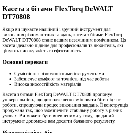
Касета з бітами FlexTorq DeWALT
DT70808
Якщо ви шукаєте надійний і зручний інструмент для
виконання різноманітних завдань, касета з бітами FlexTorq
DeWALT DT70808 стане вашим незамінним помічником. Ця
касета ідеально підійде для професіоналів та любителів, які
цінують високу якість та ефективність.
Основні переваги
Сумісність з різноманітними інструментами
Забезпечує комфорт та точність під час роботи
Висока зносостійкість матеріалів
Касета з бітами FlexTorq DeWALT DT70808 пропонує
універсальність, що дозволяє легко змінювати біти під час
роботи, спрощуючи процес виконання завдань. Її конструкція
продумана так, щоб забезпечити стабільну роботу в різних
умовах. Ви можете бути впевненими у тому, що даний
інструмент допоможе вам досягти бажаного результату.
Різноманітність біт