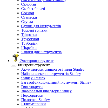
Склорізи
Скобозабивачі
Сокири
Стамески
Стусла
Сумки для інструментів
Торцеві голівки
Тріщотки
Трубогиби
Труборізи
Шкребки
Ящики для інструментів
Электроинструмент
Электроинструмент
Акумуляторні ланцюгові пили Stanley
Набори електроінструментів Stanley
Stanley FatMax
Багатофункціональний інструмент Stanley
Гвинтокрути
Зварювальні інвертори Stanley
Перфоратори
Пилососи Stanley
Шліфмашинки