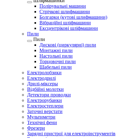
Шліфмашинки
Полірувальні машини
Стрічкові шлифмашини
Болгарки (кутові шлифмашини)
Вібраційні шліфмашини
Ексцентрікові шліфмашини
Пили
Пили
Дискові (циркулярні) пили
Монтажні пили
Настольні пили
Торцовочні пили
Шабельні пили
Електролобзики
Електродрилі
Дрилі-міксеры
Відбійні молотки
Детектори проводки
Електрорубанки
Електростеплери
Заточні верстати
Мультиметри
Технічні фени
Фрезери
Зарядні пристрої для електроінструментів