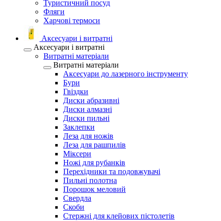
Туристичний посуд
Фляги
Харчові термоси
Аксесуари і витратні
Аксесуари і витратні
Витратні матеріали
Витратні матеріали
Аксесуари до лазерного інструменту
Бури
Гвіздки
Диски абразивні
Диски алмазні
Диски пильні
Заклепки
Леза для ножів
Леза для рашпилів
Міксери
Ножі для рубанків
Перехідники та подовжувачі
Пильні полотна
Порошок меловий
Свердла
Скоби
Стержні для клейових пістолетів