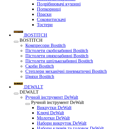
Подрібнювачі кухонні
Попкорниці
Праски
Соковитискачі
Тостери
BOSTITCH
BOSTITCH
Компресори Bostitch
Пістолети скобозабивні Bostitch
Пістолети цвяхозабивні Bostitch
Пістолети шпількозабивні Bostitch
Скоби Bostitch
Степлери механічні пневматичні Bostitch
Цвяхи Bostitch
DEWALT
DEWALT
Ручной інструмент DeWalt
Ручной інструмент DeWalt
Викрутки DeWalt
Ключі DeWalt
Молотки DeWalt
Набори викруток DeWalt
Набори ключів та головок DeWalt