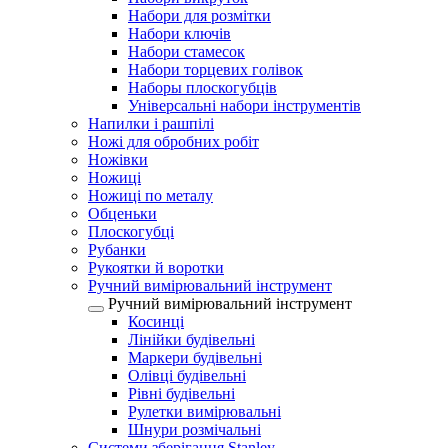
Набори для розмітки
Набори ключів
Набори стамесок
Набори торцевих голівок
Наборы плоскогубців
Універсальні набори інструментів
Напилки і рашпілі
Ножі для обробних робіт
Ножівки
Ножиці
Ножиці по металу
Обценьки
Плоскогубці
Рубанки
Рукоятки й воротки
Ручний вимірювальний інструмент
Ручний вимірювальний інструмент
Косинці
Лінійки будівельні
Маркери будівельні
Олівці будівельні
Рівні будівельні
Рулетки вимірювальні
Шнури розмічальні
Системи зберігання Stanley