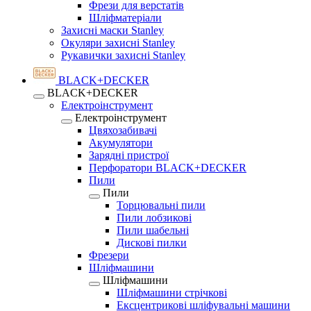
Фрези для верстатів
Шліфматеріали
Захисні маски Stanley
Окуляри захисні Stanley
Рукавички захисні Stanley
BLACK+DECKER
BLACK+DECKER
Електроінструмент
Електроінструмент
Цвяхозабивачі
Акумулятори
Зарядні пристрої
Перфоратори BLACK+DECKER
Пили
Пили
Торцювальні пили
Пили лобзикові
Пили шабельні
Дискові пилки
Фрезери
Шліфмашини
Шліфмашини
Шліфмашини стрічкові
Ексцентрикові шліфувальні машини