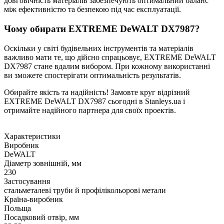
довговічність матеріалів забезпечують оптимальний баланс
між ефективністю та безпекою під час експлуатації.
Чому обирати EXTREME DeWALT DX7987?
Оскільки у світі будівельних інструментів та матеріалів
важливо мати те, що дійсно спрацьовує, EXTREME DeWALT
DX7987 стане вдалим вибором. При кожному використанні
ви зможете спостерігати оптимальність результатів.
Обирайте якість та надійність! Замовте круг відрізний
EXTREME DeWALT DX7987 сьогодні в Stanleys.ua і
отримайте надійного партнера для своїх проектів.
Характеристики
Виробник
DeWALT
Діаметр зовнішній, мм
230
Застосування
стальметалеві труби й профілікольорові метали
Країна-виробник
Польща
Посадковий отвір, мм