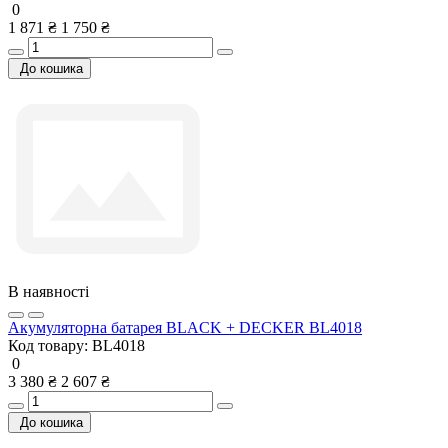
0
1 871 ₴
1 750 ₴
До кошика
В наявності
Акумуляторна батарея BLACK + DECKER BL4018
Код товару:
BL4018
0
3 380 ₴
2 607 ₴
До кошика