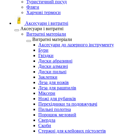
Туристичний посуд
Фляги
Харчові термоси
Аксесуари і витратні
Аксесуари і витратні
Витратні матеріали
Витратні матеріали
Аксесуари до лазерного інструменту
Бури
Гвіздки
Диски абразивні
Диски алмазні
Диски пильні
Заклепки
Леза для ножів
Леза для рашпилів
Міксери
Ножі для рубанків
Перехідники та подовжувачі
Пильні полотна
Порошок меловий
Свердла
Скоби
Стержні для клейових пістолетів