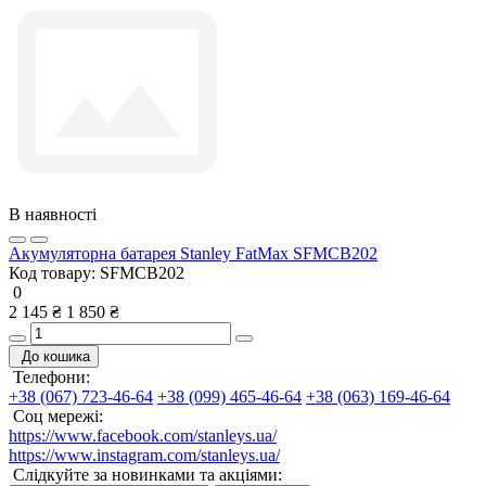
В наявності
Акумуляторна батарея Stanley FatMax SFMCB202
Код товару:
SFMCB202
0
2 145 ₴
1 850 ₴
До кошика
Телефони:
+38 (067) 723-46-64
+38 (099) 465-46-64
+38 (063) 169-46-64
Соц мережі:
https://www.facebook.com/stanleys.ua/
https://www.instagram.com/stanleys.ua/
Слідкуйте за новинками та акціями: