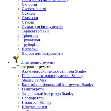
Склорізи
Скобозабивачі
Сокири
Стамески
Стусла
Сумки для інструментів
Торцеві голівки
Тріщотки
Трубогиби
Труборізи
Шкребки
Ящики для інструментів
Электроинструмент
Электроинструмент
Акумуляторні ланцюгові пили Stanley
Набори електроінструментів Stanley
Stanley FatMax
Багатофункціональний інструмент Stanley
Гвинтокрути
Зварювальні інвертори Stanley
Перфоратори
Пилососи Stanley
Шліфмашинки