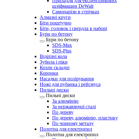
Приладдя для ексцентрикових
шліфмашин DeWalt
Самонарізи в стрічках
Алмазні круги
Біти поштучно
Біти, головок і свердла в наборі
Бури по бетону
Бури по бетону
SDS-Max
SDS-Plus
Відрізні кола
Зубила і піки
Козли складні
Коронки
Насадки для полірування
Ножі для рубанка і рейсмуса
Пильні диски
Пильні диски
За алюмінію
За нержавіючої сталі
По дереву
По дереву, алюмінію, пластику
По чорному металу
Полотна для електропил
Полотна для електропил