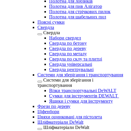
Полотна для лобзиків
Полотна для пив Алігатор
Полотна для стрічкових пилок
Полотна для шабельних пил
Поясні сумки
Свердла
Свердла
Набори свердел
Свердла по бетону
Свердла по дереву
Свердла по металу
Свердла по склу та плитці
Свердла універсальні
Свердла центрувальні
Системи для зберігання і транспортування
Системи для зберігання і
транспортування
Візки транспортувальні DeWALT
Сумки для інструментів DEWALT
Ящики і сумки для інструменту
Фрези по дереву
Ціфенбори
Цвяхи оцинковані для пістолета
Шліфматеріали DeWalt
Шліфматеріали DeWalt