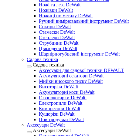
Ножі та леза DeWalt
Ножівки DeWalt
Ножиці по металу DeWalt
Ручний вимірювальний інструмент DeWalt
Сокири DeWalt
Стамески DeWalt
Степлери DeWalt
Струбцини DeWalt
Цвяходери DeWalt
Шарнірногубцевий інструмент DeWalt
Садова техніка
Садова техніка
Аксесуари для садової техніки DEWALT
Акумуляторні секатори DeWalt
Мийки високого тиску DeWalt
Висоторізи DeWalt
Акумуляторні коси DeWalt
Газонокосарки DeWalt
Електропили DeWalt
Компресори DeWalt
Кущорізи DeWalt
Повітродувки DeWalt
Аксесуари DeWalt
Аксесуари DeWalt
Окуляри захисні DeWalt