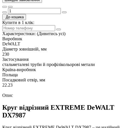
До кошика
Купити в 1 клік:
Характеристики:
(Дивитись усі)
Виробник
DeWALT
Діаметр зовнішній, мм
230
Застосування
стальметалеві труби й профілікольорові метали
Країна-виробник
Польща
Посадковий отвір, мм
22.23
Опис
Круг відрізний EXTREME DeWALT
DX7987
Круг відрізний EXTREME DeWALT DX7987 – це надійний