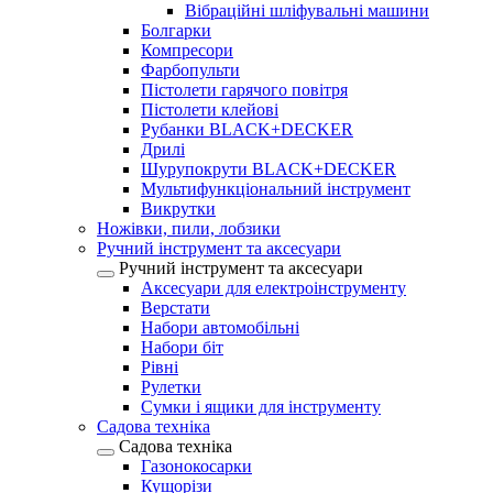
Вібраційні шліфувальні машини
Болгарки
Компресори
Фарбопульти
Пістолети гарячого повітря
Пістолети клейові
Рубанки BLACK+DECKER
Дрилі
Шурупокрути BLACK+DECKER
Мультифункціональний інструмент
Викрутки
Ножівки, пили, лобзики
Ручний інструмент та аксесуари
Ручний інструмент та аксесуари
Аксесуари для електроінструменту
Верстати
Набори автомобільні
Набори біт
Рівні
Рулетки
Сумки і ящики для інструменту
Садова техніка
Садова техніка
Газонокосарки
Кущорізи