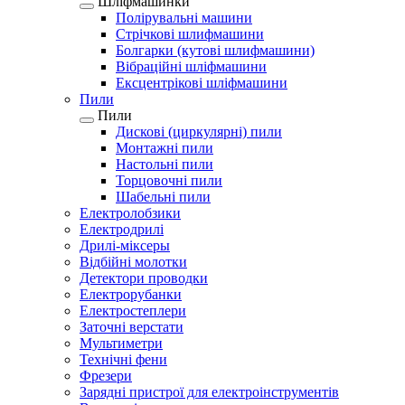
Шліфмашинки
Полірувальні машини
Стрічкові шлифмашини
Болгарки (кутові шлифмашини)
Вібраційні шліфмашини
Ексцентрікові шліфмашини
Пили
Пили
Дискові (циркулярні) пили
Монтажні пили
Настольні пили
Торцовочні пили
Шабельні пили
Електролобзики
Електродрилі
Дрилі-міксеры
Відбійні молотки
Детектори проводки
Електрорубанки
Електростеплери
Заточні верстати
Мультиметри
Технічні фени
Фрезери
Зарядні пристрої для електроінструментів