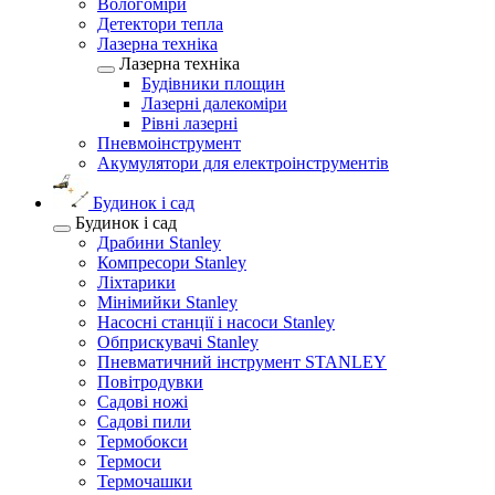
Вологоміри
Детектори тепла
Лазерна техніка
Лазерна техніка
Будівники площин
Лазерні далекоміри
Рівні лазерні
Пневмоінструмент
Акумулятори для електроінструментів
Будинок і сад
Будинок і сад
Драбини Stanley
Компресори Stanley
Ліхтарики
Мінімийки Stanley
Насосні станції і насоси Stanley
Обприскувачі Stanley
Пневматичний інструмент STANLEY
Повітродувки
Садові ножі
Садові пили
Термобокси
Термоси
Термочашки