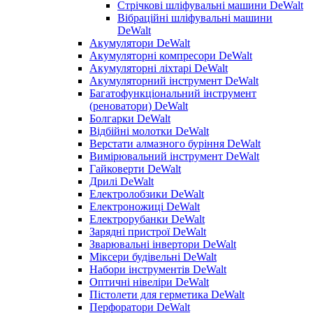
Стрічкові шліфувальні машини DeWalt
Вібраційні шліфувальні машини
DeWalt
Акумулятори DeWalt
Акумуляторні компресори DeWalt
Акумуляторні ліхтарі DeWalt
Акумуляторний інструмент DeWalt
Багатофункціональний інструмент
(реноватори) DeWalt
Болгарки DeWalt
Відбійні молотки DeWalt
Верстати алмазного буріння DeWalt
Вимірювальний інструмент DeWalt
Гайковерти DeWalt
Дрилі DeWalt
Електролобзики DeWalt
Електроножиці DeWalt
Електрорубанки DeWalt
Зарядні пристрої DeWalt
Зварювальні інвертори DeWalt
Міксери будівельні DeWalt
Набори інструментів DeWalt
Оптичні нівеліри DeWalt
Пістолети для герметика DeWalt
Перфоратори DeWalt