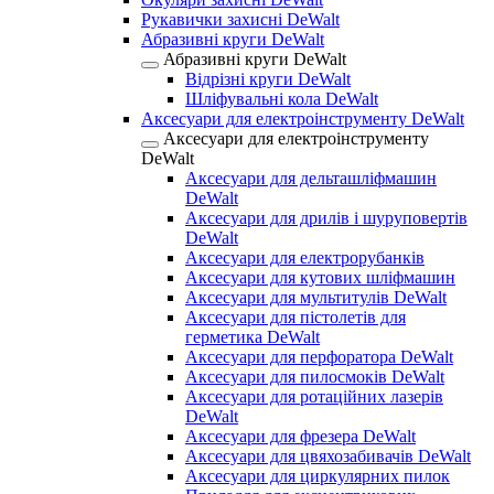
Рукавички захисні DeWalt
Абразивні круги DeWalt
Абразивні круги DeWalt
Відрізні круги DeWalt
Шліфувальні кола DeWalt
Аксесуари для електроінструменту DeWalt
Аксесуари для електроінструменту
DeWalt
Аксесуари для дельташліфмашин
DeWalt
Аксесуари для дрилів і шуруповертів
DeWalt
Аксесуари для електрорубанків
Аксесуари для кутових шліфмашин
Аксесуари для мультитулів DeWalt
Аксесуари для пістолетів для
герметика DeWalt
Аксесуари для перфоратора DeWalt
Аксесуари для пилосмоків DeWalt
Аксесуари для ротаційних лазерів
DeWalt
Аксесуари для фрезера DeWalt
Аксесуари для цвяхозабивачів DeWalt
Аксесуари для циркулярних пилок