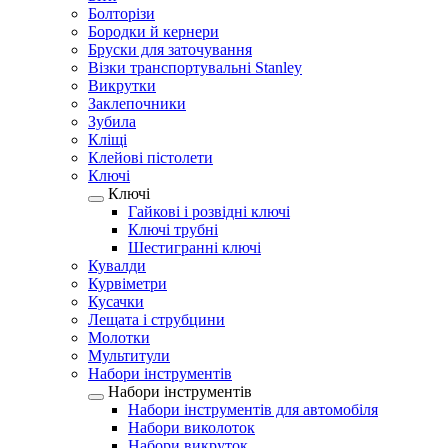
Болторізи
Бородки й кернери
Бруски для заточування
Візки транспортувальні Stanley
Викрутки
Заклепочники
Зубила
Кліщі
Клейові пістолети
Ключі
Ключі
Гайкові і розвідні ключі
Ключі трубні
Шестигранні ключі
Кувалди
Курвіметри
Кусачки
Лещата і струбцини
Молотки
Мультитули
Набори інструментів
Набори інструментів
Набори інструментів для автомобіля
Набори виколоток
Набори викруток