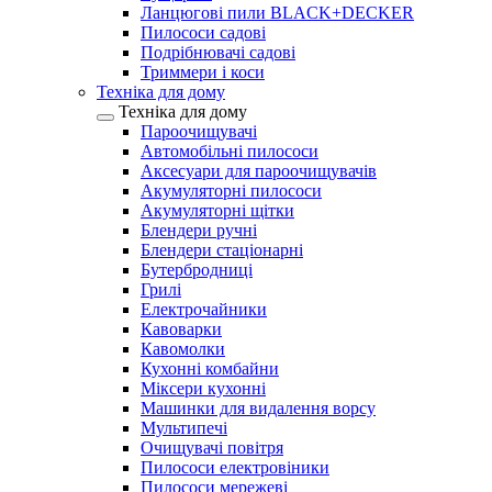
Ланцюгові пили BLACK+DECKER
Пилососи садові
Подрібнювачі садові
Триммери і коси
Техніка для дому
Техніка для дому
Пароочищувачі
Автомобільні пилососи
Аксесуари для пароочищувачів
Акумуляторні пилососи
Акумуляторні щітки
Блендери ручні
Блендери стаціонарні
Бутербродниці
Грилі
Електрочайники
Кавоварки
Кавомолки
Кухонні комбайни
Міксери кухонні
Машинки для видалення ворсу
Мультипечі
Очищувачі повітря
Пилососи електровіники
Пилососи мережеві