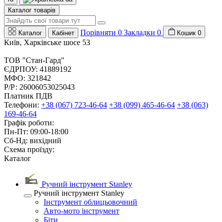
Каталог товарів
Порівняти
0
Закладки
0
Каталог
Кабінет
Кошик
0
Київ, Харківське шосе 53
ТОВ "Стан-Гард"
ЄДРПОУ: 41889192
МФО: 321842
Р/Р: 26006053025043
Платник ПДВ
Телефони:
+38 (067) 723-46-64
+38 (099) 465-46-64
+38 (063)
169-46-64
Графік роботи:
Пн-Пт: 09:00-18:00
Сб-Нд: вихідний
Схема проїзду:
Каталог
Ручний інструмент Stanley
Ручний інструмент Stanley
Інструмент облицьовочний
Авто-мото інструмент
Біти