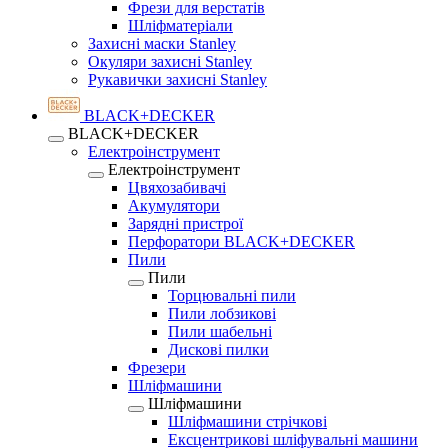
Фрези для верстатів
Шліфматеріали
Захисні маски Stanley
Окуляри захисні Stanley
Рукавички захисні Stanley
BLACK+DECKER
BLACK+DECKER
Електроінструмент
Електроінструмент
Цвяхозабивачі
Акумулятори
Зарядні пристрої
Перфоратори BLACK+DECKER
Пили
Пили
Торцювальні пили
Пили лобзикові
Пили шабельні
Дискові пилки
Фрезери
Шліфмашини
Шліфмашини
Шліфмашини стрічкові
Ексцентрикові шліфувальні машини