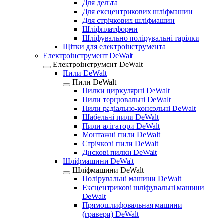
Для дельта
Для ексцентрикових шліфмашин
Для стрічкових шліфмашин
Шліфплатформи
Шліфувально полірувальні тарілки
Щітки для електроінструмента
Електроінструмент DeWalt
Електроінструмент DeWalt
Пили DeWalt
Пили DeWalt
Пилки циркулярні DeWalt
Пили торцювальні DeWalt
Пили радіально-консольні DeWalt
Шабельні пили DeWalt
Пили алігатори DeWalt
Монтажні пили DeWalt
Стрічкові пили DeWalt
Дискові пилки DeWalt
Шліфмашини DeWalt
Шліфмашини DeWalt
Полірувальні машини DeWalt
Ексцентрикові шліфувальні машини
DeWalt
Прямошлифовальная машини
(гравери) DeWalt