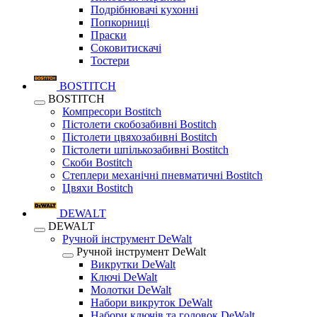
Подрібнювачі кухонні
Попкорниці
Праски
Соковитискачі
Тостери
BOSTITCH
BOSTITCH
Компресори Bostitch
Пістолети скобозабивні Bostitch
Пістолети цвяхозабивні Bostitch
Пістолети шпількозабивні Bostitch
Скоби Bostitch
Степлери механічні пневматичні Bostitch
Цвяхи Bostitch
DEWALT
DEWALT
Ручной інструмент DeWalt
Ручной інструмент DeWalt
Викрутки DeWalt
Ключі DeWalt
Молотки DeWalt
Набори викруток DeWalt
Набори ключів та головок DeWalt