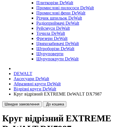
Плиткорізи DeWalt
Промислові пилососи DeWalt
Промислові фени DeWalt
Різчик шпильок DeWalt
Радіоприймачі DeWalt
Рейсмуси DeWalt
Точила DeWalt
Фрезери DeWalt
Цвяхозабивачі DeWalt
Штроборізи DeWalt
Шуруповерти
Шурупокрути DeWalt
DEWALT
Аксесуари DeWalt
Абразивні круги DeWalt
Відрізні круги DeWalt
Круг відрізний EXTREME DeWALT DX7987
Швидке замовлення
До кошика
Круг відрізний EXTREME