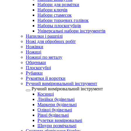
Набори для розмітки
Набори ключів
Набори стамесок
Набори торцевих голівок
Наборы плоскогубців
Універсальні набори інструментів
Напилки і рашпілі
Ножі для обробних робіт
Ножівки
Ножиці
Ножиці по металу
Обценьки
Плоскогубці
Рубанки
Рукоятки й воротки
Ручний вимірювальний інструмент
Ручний вимірювальний інструмент
Косинці
Лінійки будівельні
Маркери будівельні
Олівці будівельні
Рівні будівельні
Рулетки вимірювальні
Шнури розмічальні
Системи зберігання Stanley