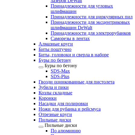
лазеров DeWalt
Принадлежности для угловых
шлифмашин
Принадлежности для циркулярных пил
Принадлежности для эксцентриковых
шлифмашин DeWalt
Принадлежности для электрорубанков
Саморезы в лентах
Алмазные круги
Биты поштучно
Биты, головоки и сверла в наборе
Буры по бетону
Буры по бетону
SDS-Max
SDS-Plus
Гвозди оцинкованные для пистолета
Зубила и пики
Козлы складные
Коронки
Насадки для полировки
Ножи для рубанка и рейсмуса
Отрезные круги
Пильные диски
Пильные диски
По алюминию