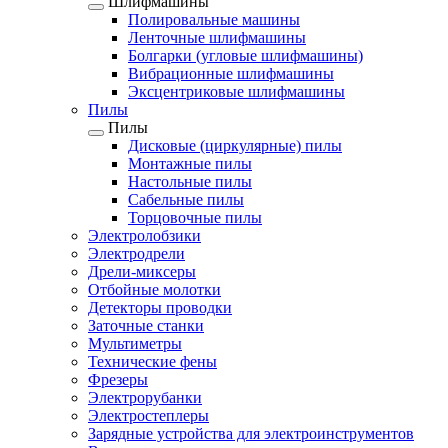
Шлифмашины
Полировальные машины
Ленточные шлифмашины
Болгарки (угловые шлифмашины)
Вибрационные шлифмашины
Эксцентриковые шлифмашины
Пилы
Пилы
Дисковые (циркулярные) пилы
Монтажные пилы
Настольные пилы
Сабельные пилы
Торцовочные пилы
Электролобзики
Электродрели
Дрели-миксеры
Отбойные молотки
Детекторы проводки
Заточные станки
Мультиметры
Технические фены
Фрезеры
Электрорубанки
Электростеплеры
Зарядные устройства для электроинструментов