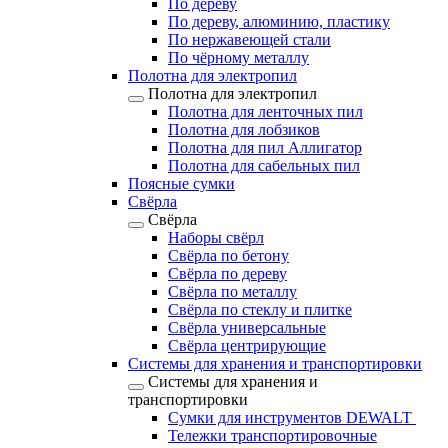
По дереву
По дереву, алюминию, пластику
По нержавеющей стали
По чёрному металлу
Полотна для электропил
Полотна для электропил
Полотна для ленточных пил
Полотна для лобзиков
Полотна для пил Аллигатор
Полотна для сабельных пил
Поясные сумки
Свёрла
Свёрла
Наборы свёрл
Свёрла по бетону
Свёрла по дереву
Свёрла по металлу
Свёрла по стеклу и плитке
Свёрла универсальные
Свёрла центрирующие
Системы для хранения и транспортировки
Системы для хранения и
транспортировки
Сумки для инструментов DEWALT
Тележки транспортировочные