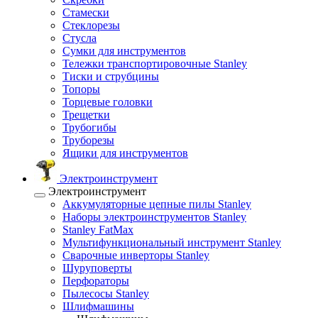
Стамески
Стеклорезы
Стусла
Сумки для инструментов
Тележки транспортировочные Stanley
Тиски и струбцины
Топоры
Торцевые головки
Трещетки
Трубогибы
Труборезы
Ящики для инструментов
Электроинструмент
Электроинструмент
Аккумуляторные цепные пилы Stanley
Наборы электроинструментов Stanley
Stanley FatMax
Мультифункциональный инструмент Stanley
Сварочные инверторы Stanley
Шуруповерты
Перфораторы
Пылесосы Stanley
Шлифмашины