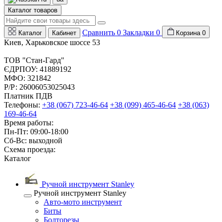
Каталог товаров
Сравнить
0
Закладки
0
Каталог
Кабинет
Корзина
0
Киев, Харьковское шоссе 53
ТОВ "Стан-Гард"
ЄДРПОУ: 41889192
МФО: 321842
Р/Р: 26006053025043
Платник ПДВ
Телефоны:
+38 (067) 723-46-64
+38 (099) 465-46-64
+38 (063)
169-46-64
Время работы:
Пн-Пт: 09:00-18:00
Сб-Вс: выходной
Схема проезда:
Каталог
Ручной инструмент Stanley
Ручной инструмент Stanley
Авто-мото инструмент
Биты
Болторезы