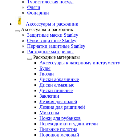
Туристическая посуда
Фляги
Фонарики
Аксессуары и расходник
Аксессуары и расходник
Защитные маски Stanley
Очки защитные Stanley
Перчатки защитные Stanley
Расходные материалы
Расходные материалы
Аксессуары к лазерному инструменту
Буры
Гвозди
Диски абразивные
Диски алмазные
Диски пильные
Заклепки
Лезвия для ножей
Лезвия для рашпилей
Миксеры
Ножи для рубанков
Переходники и удлинители
Пильные полотна
Порошок меловый