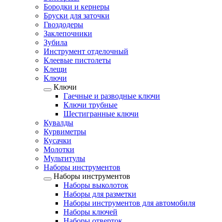
Бородки и кернеры
Бруски для заточки
Гвоздодеры
Заклепочники
Зубила
Инструмент отделочный
Клеевые пистолеты
Клещи
Ключи
Ключи
Гаечные и разводные ключи
Ключи трубные
Шестигранные ключи
Кувалды
Курвиметры
Кусачки
Молотки
Мультитулы
Наборы инструментов
Наборы инструментов
Наборы выколоток
Наборы для разметки
Наборы инструментов для автомобиля
Наборы ключей
Наборы отверток