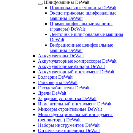
Шлифмашины DeWalt
Полировальные машины DeWalt
Эксцентриковые шлифовальные
машины DeWalt
Прямошлифовальные машины
(граверы) DeWalt
Ленточные шлифовальные машины
DeWalt
Вибрационные шлифовальные
машины DeWalt
Аккумуляторы DeWalt
Аккумуляторные компрессоры DeWalt
Аккумуляторные фонари DeWalt
Аккумуляторный инструмент DeWalt
Болгарки DeWalt
Гайковерты DeWalt
Гвоздезабиватели DeWalt
Дрели DeWalt
Зарядные устройства DeWalt
Измерительный инструмент DeWalt
Миксеры строительные DeWalt
Многофункциональный инструмент
(реноваторы) DeWalt
Наборы инструментов DeWalt
Оптические нивелиры DeWalt