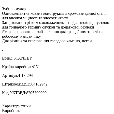
Зубило муляра.
Одноелементна кована конструкція з хромованадієвої сталі
для високої міцності та зносостійкості
Загартоване з різким охолодженням з подальшою відпусткою
для тривалого терміну служби та додаткової безпеки
Яскраве порошкове забарвлення для кращої помітності на
робочому майданчику
Для різання та сколювання твердого каменю, цегли
.
Бренд:STANLEY
Країна виробник:CN
Артикул:4-18-294
Штрихкод:3253564182942
Код УКТЗЕД:8205300000
Характеристики
Виробник