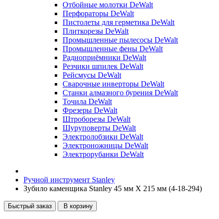
Отбойные молотки DeWalt
Перфораторы DeWalt
Пистолеты для герметика DeWalt
Плиткорезы DeWalt
Промышленные пылесосы DeWalt
Промышленные фены DeWalt
Радиоприёмники DeWalt
Резчики шпилек DeWalt
Рейсмусы DeWalt
Сварочные инверторы DeWalt
Станки алмазного бурения DeWalt
Точила DeWalt
Фрезеры DeWalt
Штроборезы DeWalt
Шуруповерты DeWalt
Электролобзики DeWalt
Электроножницы DeWalt
Электрорубанки DeWalt
Ручной инструмент Stanley
Зубило каменщика Stanley 45 мм X 215 мм (4-18-294)
Быстрый заказ
В корзину