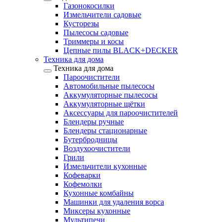
Газонокосилки
Измельчители садовые
Кусторезы
Пылесосы садовые
Триммеры и косы
Цепные пилы BLACK+DECKER
Техника для дома
Техника для дома
Пароочистители
Автомобильные пылесосы
Аккумуляторные пылесосы
Аккумуляторные щётки
Аксессуары для пароочистителей
Блендеры ручные
Блендеры стационарные
Бутербродницы
Воздухоочистители
Грили
Измельчители кухонные
Кофеварки
Кофемолки
Кухонные комбайны
Машинки для удаления ворса
Миксеры кухонные
Мультипечи