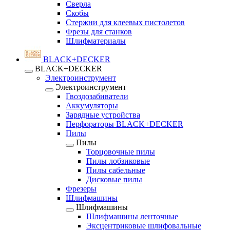
Сверла
Скобы
Стержни для клеевых пистолетов
Фрезы для станков
Шлифматериалы
BLACK+DECKER
BLACK+DECKER
Электроинструмент
Электроинструмент
Гвоздозабиватели
Аккумуляторы
Зарядные устройства
Перфораторы BLACK+DECKER
Пилы
Пилы
Торцовочные пилы
Пилы лобзиковые
Пилы сабельные
Дисковые пилы
Фрезеры
Шлифмашины
Шлифмашины
Шлифмашины ленточные
Эксцентриковые шлифовальные