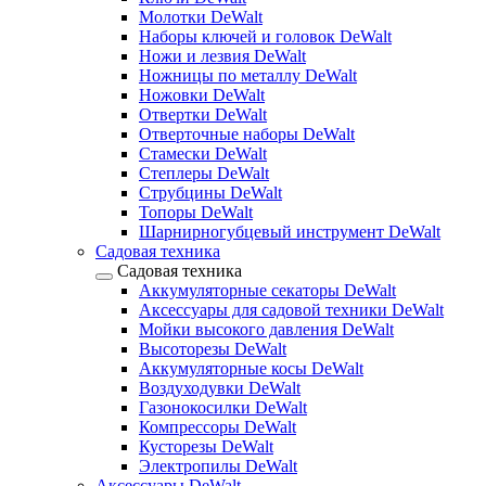
Молотки DeWalt
Наборы ключей и головок DeWalt
Ножи и лезвия DeWalt
Ножницы по металлу DeWalt
Ножовки DeWalt
Отвертки DeWalt
Отверточные наборы DeWalt
Стамески DeWalt
Степлеры DeWalt
Струбцины DeWalt
Топоры DeWalt
Шарнирногубцевый инструмент DeWalt
Садовая техника
Садовая техника
Аккумуляторные секаторы DeWalt
Аксессуары для садовой техники DeWalt
Мойки высокого давления DeWalt
Высоторезы DeWalt
Аккумуляторные косы DeWalt
Воздуходувки DeWalt
Газонокосилки DeWalt
Компрессоры DeWalt
Кусторезы DeWalt
Электропилы DeWalt
Аксессуары DeWalt