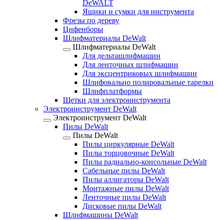
DeWALT
Ящики и сумки для инструмента
Фрезы по дереву
Цифенборы
Шлифматериалы DeWalt
Шлифматериалы DeWalt
Для дельташлифмашин
Для ленточных шлифмашин
Для эксцентриковых шлифмашин
Шлифовально полировальные тарелки
Шлифплатформы
Щетки для электроинструмента
Электроинструмент DeWalt
Электроинструмент DeWalt
Пилы DeWalt
Пилы DeWalt
Пилы циркулярные DeWalt
Пилы торцовочные DeWalt
Пилы радиально-консольные DeWalt
Сабельные пилы DeWalt
Пилы аллигаторы DeWalt
Монтажные пилы DeWalt
Ленточные пилы DeWalt
Дисковые пилы DeWalt
Шлифмашины DeWalt