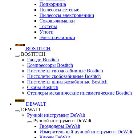
Попкорница
Пылесосы сетевые
Пылесосы электровеники
Соковыжималки
Тостеры
Утюги
Электрочайники
BOSTITCH
BOSTITCH
Гвозди Bostitch
Компрессоры Bostitch
Пистолеты гвоздозабивные Bostitch
Пистолеты скобозабивные Bostitch
Пистолеты шпилькозабивные Bostitch
Скобы Bostitch
Степлеры механические пневматические Bostitch
DEWALT
DEWALT
Ручной инструмент DeWalt
Ручной инструмент DeWalt
Гвоздодеры DeWalt
Измерительный ручной инструмент DeWalt
Ключи DeWalt