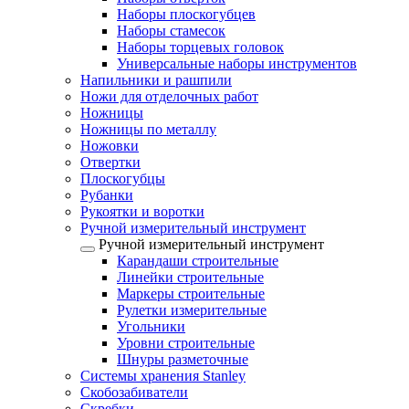
Наборы плоскогубцев
Наборы стамесок
Наборы торцевых головок
Универсальные наборы инструментов
Напильники и рашпили
Ножи для отделочных работ
Ножницы
Ножницы по металлу
Ножовки
Отвертки
Плоскогубцы
Рубанки
Рукоятки и воротки
Ручной измерительный инструмент
Ручной измерительный инструмент
Карандаши строительные
Линейки строительные
Маркеры строительные
Рулетки измерительные
Угольники
Уровни строительные
Шнуры разметочные
Системы хранения Stanley
Скобозабиватели
Скребки