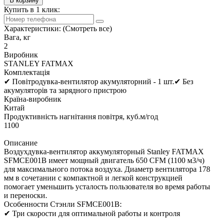
В корзину
Купить в 1 клик:
Характеристики:
(Смотреть все)
Вага, кг
2
Виробник
STANLEY FATMAX
Комплектація
✔ Повітродувка-вентилятор акумуляторний - 1 шт.✔ Без
акумуляторів та зарядного пристрою
Країна-виробник
Китай
Продуктивність нагнітання повітря, куб.м/год
1100
Описание
Воздухдувка-вентилятор аккумуляторный Stanley FATMAX
SFMCE001B имеет мощный двигатель 650 CFM (1100 м3/ч)
для максимального потока воздуха. Диаметр вентилятора 178
мм в сочетании с компактной и легкой конструкцией
помогает уменьшить усталость пользователя во время работы
и переноски.
Особенности Стэнли SFMCE001B:
✔ Три скорости для оптимальной работы и контроля