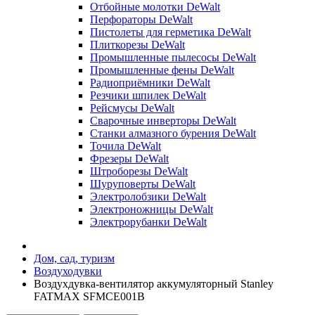
Отбойные молотки DeWalt
Перфораторы DeWalt
Пистолеты для герметика DeWalt
Плиткорезы DeWalt
Промышленные пылесосы DeWalt
Промышленные фены DeWalt
Радиоприёмники DeWalt
Резчики шпилек DeWalt
Рейсмусы DeWalt
Сварочные инверторы DeWalt
Станки алмазного бурения DeWalt
Точила DeWalt
Фрезеры DeWalt
Штроборезы DeWalt
Шуруповерты DeWalt
Электролобзики DeWalt
Электроножницы DeWalt
Электрорубанки DeWalt
Дом, сад, туризм
Воздуходувки
Воздухдувка-вентилятор аккумуляторный Stanley
FATMAX SFMCE001B