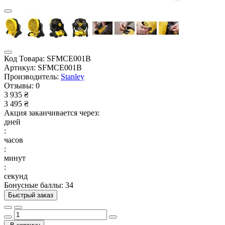
Код Товара:
SFMCE001B
Артикул:
SFMCE001B
Производитель:
Stanley
Отзывы:
0
3 935 ₴
3 495 ₴
Акция заканчивается через:
дней
:
часов
:
минут
:
секунд
Бонусные баллы: 34
Быстрый заказ