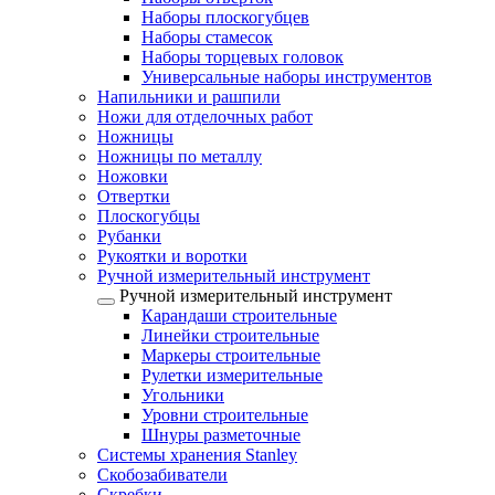
Наборы плоскогубцев
Наборы стамесок
Наборы торцевых головок
Универсальные наборы инструментов
Напильники и рашпили
Ножи для отделочных работ
Ножницы
Ножницы по металлу
Ножовки
Отвертки
Плоскогубцы
Рубанки
Рукоятки и воротки
Ручной измерительный инструмент
Ручной измерительный инструмент
Карандаши строительные
Линейки строительные
Маркеры строительные
Рулетки измерительные
Угольники
Уровни строительные
Шнуры разметочные
Системы хранения Stanley
Скобозабиватели
Скребки