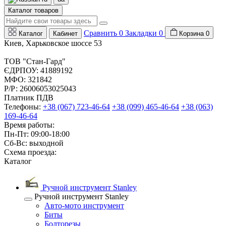
Каталог товаров
Сравнить
0
Закладки
0
Каталог
Кабинет
Корзина
0
Киев, Харьковское шоссе 53
ТОВ "Стан-Гард"
ЄДРПОУ: 41889192
МФО: 321842
Р/Р: 26006053025043
Платник ПДВ
Телефоны:
+38 (067) 723-46-64
+38 (099) 465-46-64
+38 (063)
169-46-64
Время работы:
Пн-Пт: 09:00-18:00
Сб-Вс: выходной
Схема проезда:
Каталог
Ручной инструмент Stanley
Ручной инструмент Stanley
Авто-мото инструмент
Биты
Болторезы