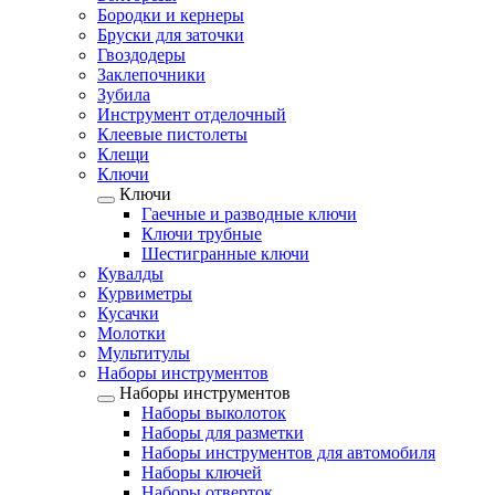
Бородки и кернеры
Бруски для заточки
Гвоздодеры
Заклепочники
Зубила
Инструмент отделочный
Клеевые пистолеты
Клещи
Ключи
Ключи
Гаечные и разводные ключи
Ключи трубные
Шестигранные ключи
Кувалды
Курвиметры
Кусачки
Молотки
Мультитулы
Наборы инструментов
Наборы инструментов
Наборы выколоток
Наборы для разметки
Наборы инструментов для автомобиля
Наборы ключей
Наборы отверток