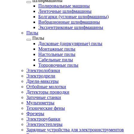
Шлифмашины
Полировальные машины
Ленточные шлифмашины
Болгарки (угловые шлифмашины)
Вибрационные шлифмашины
Эксцентриковые шлифмашины
Пилы
Пилы
Дисковые (циркулярные) пилы
Монтажные пилы
Настольные пилы
Сабельные пилы
Торцовочные пилы
Электролобзики
Электродрели
Дрели-миксеры
Отбойные молотки
Детекторы проводки
Заточные станки
Мультиметры
Технические фены
Фрезеры
Электрорубанки
Электростеплеры
Зарядные устройства для электроинструментов