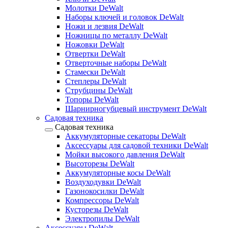
Молотки DeWalt
Наборы ключей и головок DeWalt
Ножи и лезвия DeWalt
Ножницы по металлу DeWalt
Ножовки DeWalt
Отвертки DeWalt
Отверточные наборы DeWalt
Стамески DeWalt
Степлеры DeWalt
Струбцины DeWalt
Топоры DeWalt
Шарнирногубцевый инструмент DeWalt
Садовая техника
Садовая техника
Аккумуляторные секаторы DeWalt
Аксессуары для садовой техники DeWalt
Мойки высокого давления DeWalt
Высоторезы DeWalt
Аккумуляторные косы DeWalt
Воздуходувки DeWalt
Газонокосилки DeWalt
Компрессоры DeWalt
Кусторезы DeWalt
Электропилы DeWalt
Аксессуары DeWalt