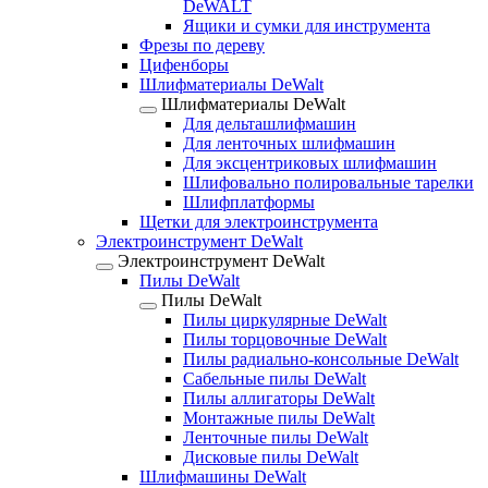
DeWALT
Ящики и сумки для инструмента
Фрезы по дереву
Цифенборы
Шлифматериалы DeWalt
Шлифматериалы DeWalt
Для дельташлифмашин
Для ленточных шлифмашин
Для эксцентриковых шлифмашин
Шлифовально полировальные тарелки
Шлифплатформы
Щетки для электроинструмента
Электроинструмент DeWalt
Электроинструмент DeWalt
Пилы DeWalt
Пилы DeWalt
Пилы циркулярные DeWalt
Пилы торцовочные DeWalt
Пилы радиально-консольные DeWalt
Сабельные пилы DeWalt
Пилы аллигаторы DeWalt
Монтажные пилы DeWalt
Ленточные пилы DeWalt
Дисковые пилы DeWalt
Шлифмашины DeWalt