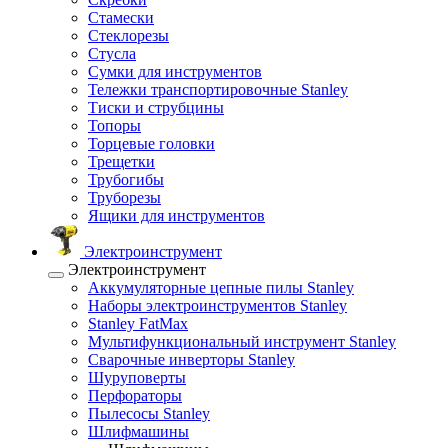
Стамески
Стеклорезы
Стусла
Сумки для инструментов
Тележки транспортировочные Stanley
Тиски и струбцины
Топоры
Торцевые головки
Трещетки
Трубогибы
Труборезы
Ящики для инструментов
Электроинструмент
Электроинструмент
Аккумуляторные цепные пилы Stanley
Наборы электроинструментов Stanley
Stanley FatMax
Мультифункциональный инструмент Stanley
Сварочные инверторы Stanley
Шуруповерты
Перфораторы
Пылесосы Stanley
Шлифмашины