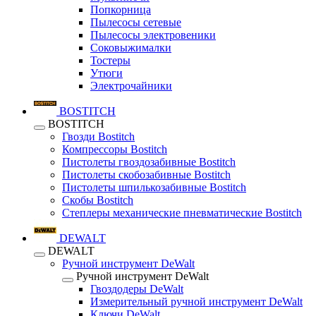
Попкорница
Пылесосы сетевые
Пылесосы электровеники
Соковыжималки
Тостеры
Утюги
Электрочайники
BOSTITCH
BOSTITCH
Гвозди Bostitch
Компрессоры Bostitch
Пистолеты гвоздозабивные Bostitch
Пистолеты скобозабивные Bostitch
Пистолеты шпилькозабивные Bostitch
Скобы Bostitch
Степлеры механические пневматические Bostitch
DEWALT
DEWALT
Ручной инструмент DeWalt
Ручной инструмент DeWalt
Гвоздодеры DeWalt
Измерительный ручной инструмент DeWalt
Ключи DeWalt