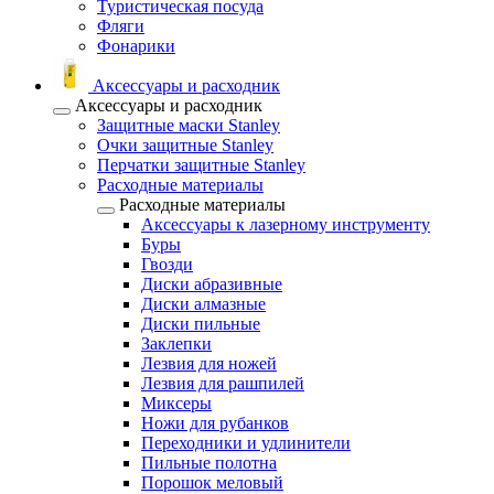
Туристическая посуда
Фляги
Фонарики
Аксессуары и расходник
Аксессуары и расходник
Защитные маски Stanley
Очки защитные Stanley
Перчатки защитные Stanley
Расходные материалы
Расходные материалы
Аксессуары к лазерному инструменту
Буры
Гвозди
Диски абразивные
Диски алмазные
Диски пильные
Заклепки
Лезвия для ножей
Лезвия для рашпилей
Миксеры
Ножи для рубанков
Переходники и удлинители
Пильные полотна
Порошок меловый