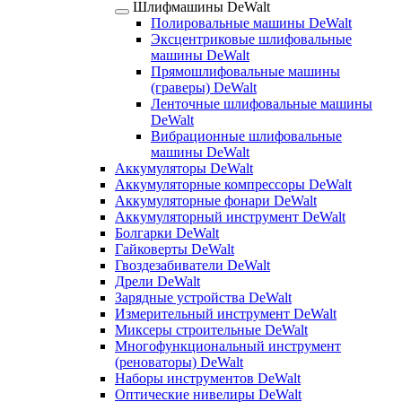
Шлифмашины DeWalt
Полировальные машины DeWalt
Эксцентриковые шлифовальные
машины DeWalt
Прямошлифовальные машины
(граверы) DeWalt
Ленточные шлифовальные машины
DeWalt
Вибрационные шлифовальные
машины DeWalt
Аккумуляторы DeWalt
Аккумуляторные компрессоры DeWalt
Аккумуляторные фонари DeWalt
Аккумуляторный инструмент DeWalt
Болгарки DeWalt
Гайковерты DeWalt
Гвоздезабиватели DeWalt
Дрели DeWalt
Зарядные устройства DeWalt
Измерительный инструмент DeWalt
Миксеры строительные DeWalt
Многофункциональный инструмент
(реноваторы) DeWalt
Наборы инструментов DeWalt
Оптические нивелиры DeWalt