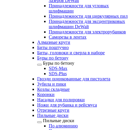
лазеров DeWalt
Принадлежности для угловых
шлифмашин
Принадлежности для циркулярных пил
Принадлежности для эксцентриковых
шлифмашин DeWalt
Принадлежности для электрорубанков
Саморезы в лентах
Алмазные круги
Биты поштучно
Биты, головоки и сверла в наборе
Буры по бетону
Буры по бетону
SDS-Max
SDS-Plus
Гвозди оцинкованные для пистолета
Зубила и пики
Козлы складные
Коронки
Насадки для полировки
Ножи для рубанка и рейсмуса
Отрезные круги
Пильные диски
Пильные диски
По алюминию