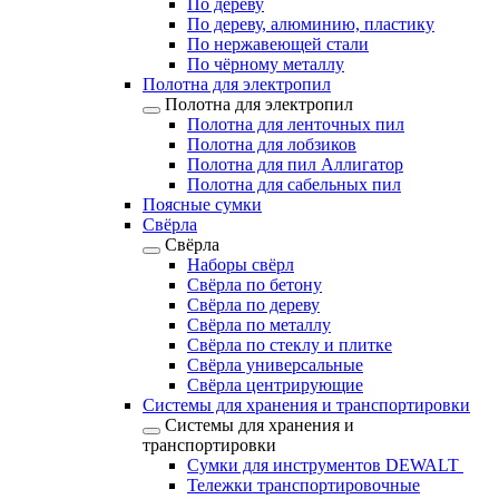
По дереву
По дереву, алюминию, пластику
По нержавеющей стали
По чёрному металлу
Полотна для электропил
Полотна для электропил
Полотна для ленточных пил
Полотна для лобзиков
Полотна для пил Аллигатор
Полотна для сабельных пил
Поясные сумки
Свёрла
Свёрла
Наборы свёрл
Свёрла по бетону
Свёрла по дереву
Свёрла по металлу
Свёрла по стеклу и плитке
Свёрла универсальные
Свёрла центрирующие
Системы для хранения и транспортировки
Системы для хранения и
транспортировки
Сумки для инструментов DEWALT
Тележки транспортировочные