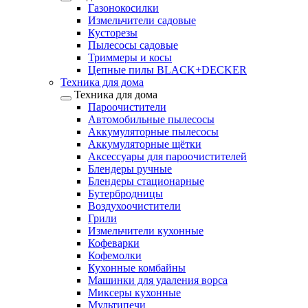
Газонокосилки
Измельчители садовые
Кусторезы
Пылесосы садовые
Триммеры и косы
Цепные пилы BLACK+DECKER
Техника для дома
Техника для дома
Пароочистители
Автомобильные пылесосы
Аккумуляторные пылесосы
Аккумуляторные щётки
Аксессуары для пароочистителей
Блендеры ручные
Блендеры стационарные
Бутербродницы
Воздухоочистители
Грили
Измельчители кухонные
Кофеварки
Кофемолки
Кухонные комбайны
Машинки для удаления ворса
Миксеры кухонные
Мультипечи