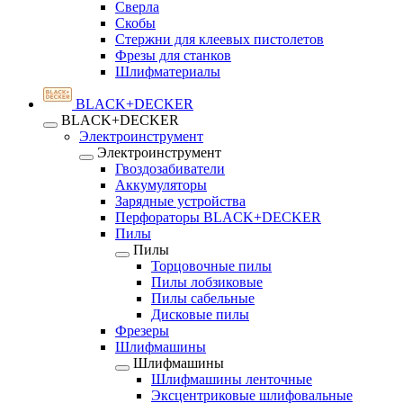
Сверла
Скобы
Стержни для клеевых пистолетов
Фрезы для станков
Шлифматериалы
BLACK+DECKER
BLACK+DECKER
Электроинструмент
Электроинструмент
Гвоздозабиватели
Аккумуляторы
Зарядные устройства
Перфораторы BLACK+DECKER
Пилы
Пилы
Торцовочные пилы
Пилы лобзиковые
Пилы сабельные
Дисковые пилы
Фрезеры
Шлифмашины
Шлифмашины
Шлифмашины ленточные
Эксцентриковые шлифовальные