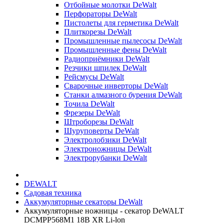
Отбойные молотки DeWalt
Перфораторы DeWalt
Пистолеты для герметика DeWalt
Плиткорезы DeWalt
Промышленные пылесосы DeWalt
Промышленные фены DeWalt
Радиоприёмники DeWalt
Резчики шпилек DeWalt
Рейсмусы DeWalt
Сварочные инверторы DeWalt
Станки алмазного бурения DeWalt
Точила DeWalt
Фрезеры DeWalt
Штроборезы DeWalt
Шуруповерты DeWalt
Электролобзики DeWalt
Электроножницы DeWalt
Электрорубанки DeWalt
DEWALT
Садовая техника
Аккумуляторные секаторы DeWalt
Аккумуляторные ножницы - секатор DeWALT
DCMPP568M1 18В XR Li-lon