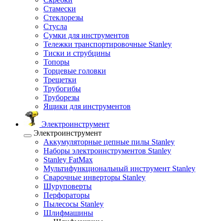
Стамески
Стеклорезы
Стусла
Сумки для инструментов
Тележки транспортировочные Stanley
Тиски и струбцины
Топоры
Торцевые головки
Трещетки
Трубогибы
Труборезы
Ящики для инструментов
Электроинструмент
Электроинструмент
Аккумуляторные цепные пилы Stanley
Наборы электроинструментов Stanley
Stanley FatMax
Мультифункциональный инструмент Stanley
Сварочные инверторы Stanley
Шуруповерты
Перфораторы
Пылесосы Stanley
Шлифмашины