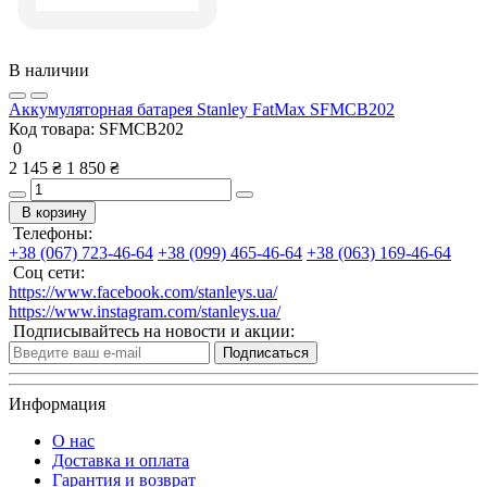
В наличии
Аккумуляторная батарея Stanley FatMax SFMCB202
Код товара:
SFMCB202
0
2 145 ₴
1 850 ₴
В корзину
Телефоны:
+38 (067) 723-46-64
+38 (099) 465-46-64
+38 (063) 169-46-64
Соц сети:
https://www.facebook.com/stanleys.ua/
https://www.instagram.com/stanleys.ua/
Подписывайтесь на новости и акции:
Подписаться
Информация
О нас
Доставка и оплата
Гарантия и возврат