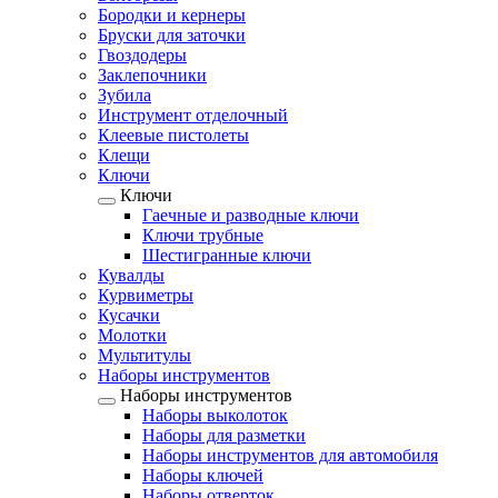
Бородки и кернеры
Бруски для заточки
Гвоздодеры
Заклепочники
Зубила
Инструмент отделочный
Клеевые пистолеты
Клещи
Ключи
Ключи
Гаечные и разводные ключи
Ключи трубные
Шестигранные ключи
Кувалды
Курвиметры
Кусачки
Молотки
Мультитулы
Наборы инструментов
Наборы инструментов
Наборы выколоток
Наборы для разметки
Наборы инструментов для автомобиля
Наборы ключей
Наборы отверток