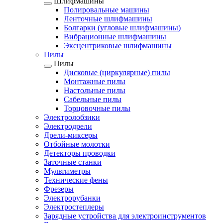
Шлифмашины
Полировальные машины
Ленточные шлифмашины
Болгарки (угловые шлифмашины)
Вибрационные шлифмашины
Эксцентриковые шлифмашины
Пилы
Пилы
Дисковые (циркулярные) пилы
Монтажные пилы
Настольные пилы
Сабельные пилы
Торцовочные пилы
Электролобзики
Электродрели
Дрели-миксеры
Отбойные молотки
Детекторы проводки
Заточные станки
Мультиметры
Технические фены
Фрезеры
Электрорубанки
Электростеплеры
Зарядные устройства для электроинструментов