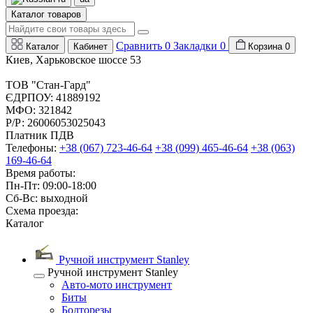
Каталог товаров
Сравнить
0
Закладки
0
Каталог
Кабинет
Корзина
0
Киев, Харьковское шоссе 53
ТОВ "Стан-Гард"
ЄДРПОУ: 41889192
МФО: 321842
Р/Р: 26006053025043
Платник ПДВ
Телефоны:
+38 (067) 723-46-64
+38 (099) 465-46-64
+38 (063)
169-46-64
Время работы:
Пн-Пт: 09:00-18:00
Сб-Вс: выходной
Схема проезда:
Каталог
Ручной инструмент Stanley
Ручной инструмент Stanley
Авто-мото инструмент
Биты
Болторезы