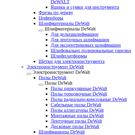
DeWALT
Ящики и сумки для инструмента
Фрезы по дереву
Цифенборы
Шлифматериалы DeWalt
Шлифматериалы DeWalt
Для дельташлифмашин
Для ленточных шлифмашин
Для эксцентриковых шлифмашин
Шлифовально полировальные тарелки
Шлифплатформы
Щетки для электроинструмента
Электроинструмент DeWalt
Электроинструмент DeWalt
Пилы DeWalt
Пилы DeWalt
Пилы циркулярные DeWalt
Пилы торцовочные DeWalt
Пилы радиально-консольные DeWalt
Сабельные пилы DeWalt
Пилы аллигаторы DeWalt
Монтажные пилы DeWalt
Ленточные пилы DeWalt
Дисковые пилы DeWalt
Шлифмашины DeWalt