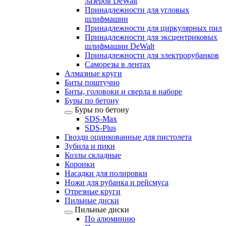
лазеров DeWalt
Принадлежности для угловых
шлифмашин
Принадлежности для циркулярных пил
Принадлежности для эксцентриковых
шлифмашин DeWalt
Принадлежности для электрорубанков
Саморезы в лентах
Алмазные круги
Биты поштучно
Биты, головоки и сверла в наборе
Буры по бетону
Буры по бетону
SDS-Max
SDS-Plus
Гвозди оцинкованные для пистолета
Зубила и пики
Козлы складные
Коронки
Насадки для полировки
Ножи для рубанка и рейсмуса
Отрезные круги
Пильные диски
Пильные диски
По алюминию