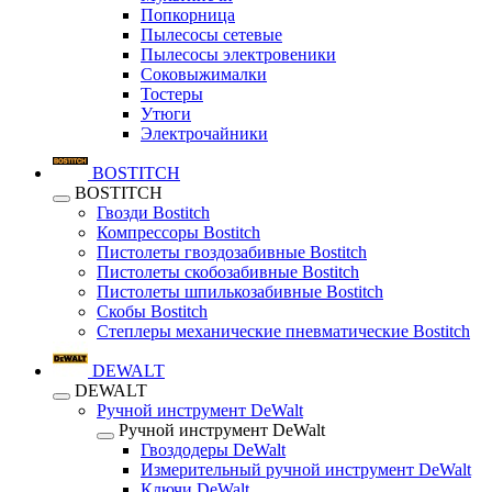
Попкорница
Пылесосы сетевые
Пылесосы электровеники
Соковыжималки
Тостеры
Утюги
Электрочайники
BOSTITCH
BOSTITCH
Гвозди Bostitch
Компрессоры Bostitch
Пистолеты гвоздозабивные Bostitch
Пистолеты скобозабивные Bostitch
Пистолеты шпилькозабивные Bostitch
Скобы Bostitch
Степлеры механические пневматические Bostitch
DEWALT
DEWALT
Ручной инструмент DeWalt
Ручной инструмент DeWalt
Гвоздодеры DeWalt
Измерительный ручной инструмент DeWalt
Ключи DeWalt