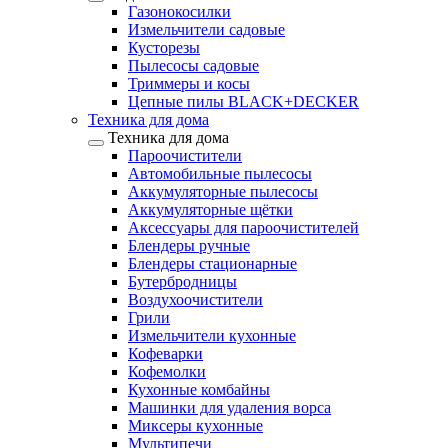
Газонокосилки
Измельчители садовые
Кусторезы
Пылесосы садовые
Триммеры и косы
Цепные пилы BLACK+DECKER
Техника для дома
Техника для дома
Пароочистители
Автомобильные пылесосы
Аккумуляторные пылесосы
Аккумуляторные щётки
Аксессуары для пароочистителей
Блендеры ручные
Блендеры стационарные
Бутербродницы
Воздухоочистители
Грили
Измельчители кухонные
Кофеварки
Кофемолки
Кухонные комбайны
Машинки для удаления ворса
Миксеры кухонные
Мультипечи