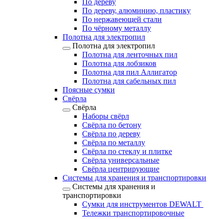
По дереву
По дереву, алюминию, пластику
По нержавеющей стали
По чёрному металлу
Полотна для электропил
Полотна для электропил
Полотна для ленточных пил
Полотна для лобзиков
Полотна для пил Аллигатор
Полотна для сабельных пил
Поясные сумки
Свёрла
Свёрла
Наборы свёрл
Свёрла по бетону
Свёрла по дереву
Свёрла по металлу
Свёрла по стеклу и плитке
Свёрла универсальные
Свёрла центрирующие
Системы для хранения и транспортировки
Системы для хранения и
транспортировки
Сумки для инструментов DEWALT
Тележки транспортировочные