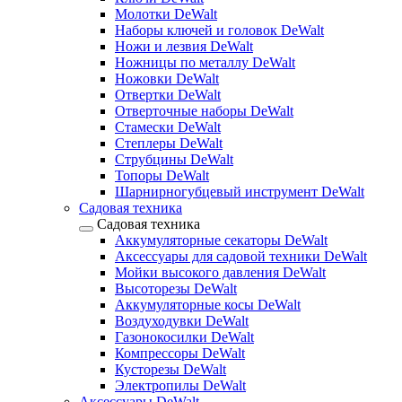
Молотки DeWalt
Наборы ключей и головок DeWalt
Ножи и лезвия DeWalt
Ножницы по металлу DeWalt
Ножовки DeWalt
Отвертки DeWalt
Отверточные наборы DeWalt
Стамески DeWalt
Степлеры DeWalt
Струбцины DeWalt
Топоры DeWalt
Шарнирногубцевый инструмент DeWalt
Садовая техника
Садовая техника
Аккумуляторные секаторы DeWalt
Аксессуары для садовой техники DeWalt
Мойки высокого давления DeWalt
Высоторезы DeWalt
Аккумуляторные косы DeWalt
Воздуходувки DeWalt
Газонокосилки DeWalt
Компрессоры DeWalt
Кусторезы DeWalt
Электропилы DeWalt
Аксессуары DeWalt