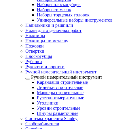
Наборы плоскогубцев
Наборы стамесок
Наборы торцевых головок
Универсальные наборы инструментов
Напильники и рашпили
Ножи для отделочных работ
Ножницы
Ножницы по металлу
Ножовки
Отвертки
Плоскогубцы
Рубанки
Рукоятки и воротки
Ручной измерительный инструмент
Ручной измерительный инструмент
Карандаши строительные
Линейки строительные
Маркеры строительные
Рулетки измерительные
Угольники
Уровни строительные
Шнуры разметочные
Системы хранения Stanley
Скобозабиватели
Скребки