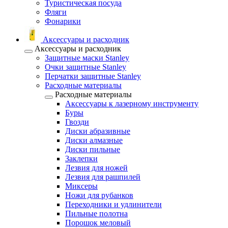
Туристическая посуда
Фляги
Фонарики
Аксессуары и расходник
Аксессуары и расходник
Защитные маски Stanley
Очки защитные Stanley
Перчатки защитные Stanley
Расходные материалы
Расходные материалы
Аксессуары к лазерному инструменту
Буры
Гвозди
Диски абразивные
Диски алмазные
Диски пильные
Заклепки
Лезвия для ножей
Лезвия для рашпилей
Миксеры
Ножи для рубанков
Переходники и удлинители
Пильные полотна
Порошок меловый