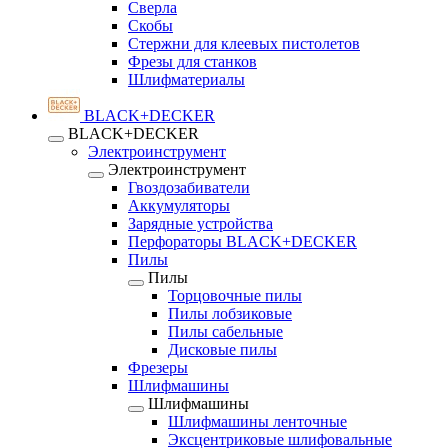
Сверла
Скобы
Стержни для клеевых пистолетов
Фрезы для станков
Шлифматериалы
BLACK+DECKER
BLACK+DECKER
Электроинструмент
Электроинструмент
Гвоздозабиватели
Аккумуляторы
Зарядные устройства
Перфораторы BLACK+DECKER
Пилы
Пилы
Торцовочные пилы
Пилы лобзиковые
Пилы сабельные
Дисковые пилы
Фрезеры
Шлифмашины
Шлифмашины
Шлифмашины ленточные
Эксцентриковые шлифовальные