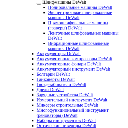
Шлифмашины DeWalt
Полировальные машины DeWalt
Эксцентриковые шлифовальные
машины DeWalt
Прямошлифовальные машины
(граверы) DeWalt
Ленточные шлифовальные машины
DeWalt
Вибрационные шлифовальные
машины DeWalt
Аккумуляторы DeWalt
Аккумуляторные компрессоры DeWalt
Аккумуляторные фонари DeWalt
Аккумуляторный инструмент DeWalt
Болгарки DeWalt
Гайковерты DeWalt
Гвоздезабиватели DeWalt
Дрели DeWalt
Зарядные устройства DeWalt
Измерительный инструмент DeWalt
Миксеры строительные DeWalt
Многофункциональный инструмент
(реноваторы) DeWalt
Наборы инструментов DeWalt
Оптические нивелиры DeWalt